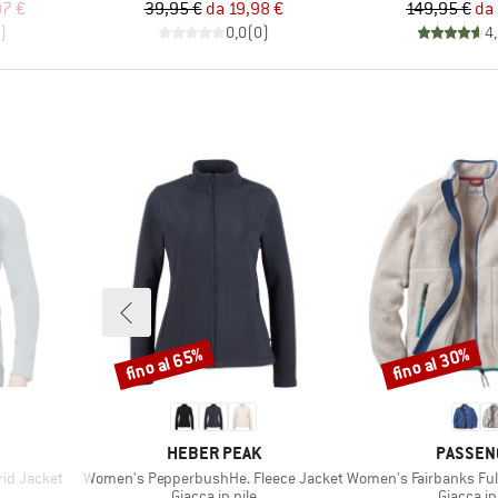
ridotto
Prezzo
Prezzo ridotto
Pr
Pr
97 €
39,95 €
da
19,98 €
149,95 €
da
)
0,0
(
0
)
4
fino al 65%
fino al 30%
Sconto
Sconto
MARCHIO
MARCHI
HEBER PEAK
PASSEN
Articolo
Articolo
id Jacket
Women's PepperbushHe. Fleece Jacket
Women's Fairbanks Full Zip Rec
otti
Gruppo di prodotti
Gruppo di
Giacca in pile
Giacca in