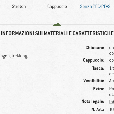
Stretch
Cappuccio
Senza PFC/PFAS
INFORMAZIONI SUI MATERIALI E CARATTERISTICHE
Chiusura:
ch
co
tagna, trekking,
Cappuccio:
co
Tasca:
1 
ce
Vestibilità:
Am
Extra:
Po
st
Nota legale:
In
N. Art.:
10