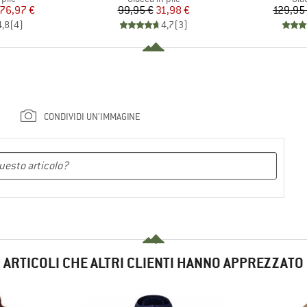
ezzo
ezzo ridotto
Prezzo
Prezzo ridotto
76,97 €
99,95 €
31,98 €
129,95
4,8
(
4
)
4,7
(
3
)
CONDIVIDI UN'IMMAGINE
ARTICOLI CHE ALTRI CLIENTI HANNO APPREZZATO