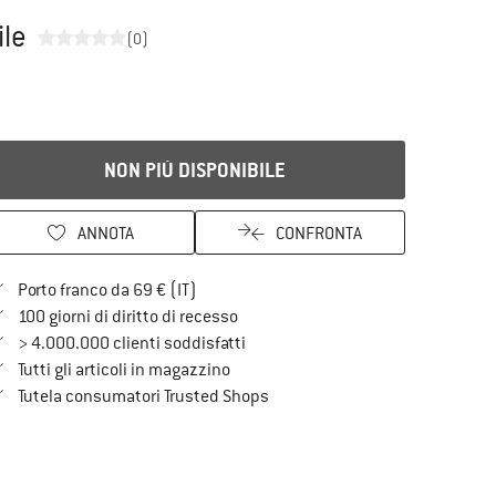
ile
(0)
NON PIÙ DISPONIBILE
ANNOTA
CONFRONTA
Qui trovi ulteriori informazioni sulle spe
Porto franco da 69 € (IT)
Vai alla politica di recesso qui Si a
100 giorni di diritto di recesso
> 4.000.000 clienti soddisfatti
Tutti gli articoli in magazzino
Trovi tutte le informazioni qui!
Tutela consumatori Trusted Shops