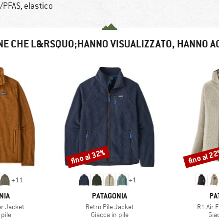
/PFAS, elastico
NE CHE L&RSQUO;HANNO VISUALIZZATO, HANNO A
fino al 32%
fino al 2
Sconto
Sconto
+
11
+
1
O
MARCHIO
MA
NIA
PATAGONIA
PA
Articolo
Articolo
r Jacket
Retro Pile Jacket
R1 Air 
 prodotti
Gruppo di prodotti
Gru
 pile
Giacca in pile
Giac