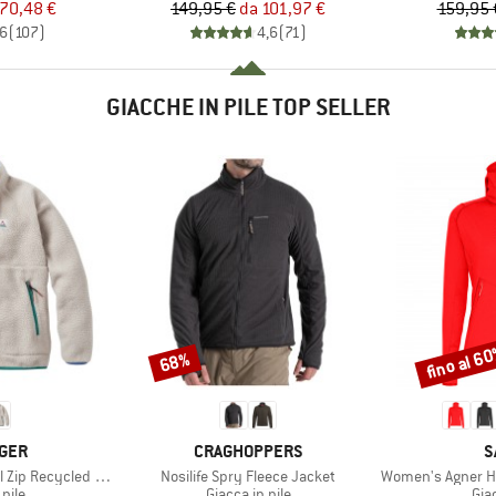
ezzo
ezzo ridotto
Prezzo
Prezzo ridotto
70,48 €
149,95 €
da
101,97 €
159,95 
,6
(
107
)
4,6
(
71
)
GIACCHE IN PILE TOP SELLER
fino al 6
68%
Sconto
Sconto
O
MARCHIO
M
GER
CRAGHOPPERS
S
Articolo
Articolo
ycled Sherpa Fleece
Nosilife Spry Fleece Jacket
Women's Agner Hybrid
 prodotti
Gruppo di prodotti
Gru
 pile
Giacca in pile
Giac