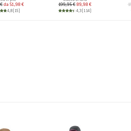
Prezzo
Prezzo ridotto
Prezzo
Prezzo ridotto
 €
da
51,98 €
199,95 €
89,98 €
1
4,8
(
15
)
4,3
(
114
)