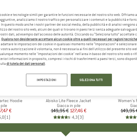
 cookie e tecnologie simili per garantire le funzioni necessarie del nostro sito web. Offriamo 
aggiuntive, analizziamo il nostro traffico per personalizzare i contenuti e la pubblicità e forn
 In questo modo anche i nostri partner dei social media, della pubblicità e di analisi vengon
ilizzo del nostro sito web; alcuni dei quali si trovano in paesi terzi senza adeguate salvaguard
vostri dati, ad esempio dall'accesso delle autorità. Cliccando su “Seleziona tutto” accettate 
.
Qualora non desideraste accettare alcun cookie oltre a quelli necessari per ragioni tecniche,
adattare le impostazioni dei cookie in qualsiasi momento nelle “Impostazioni” e selezionare 
 vostra autorizzazione è volontaria, non è necessaria ai fini dell'utilizzo del presente sito w
ualunque momento nelle "Impostazioni dei cookie" nell'area in basso del nostro sito web o rifi
lteriori informazioni in proposito, compresi i rischi di trasferimenti a paesi terzi, sono disponib
sulla
di tutela dei dati personali
.
fino al 3
15%
Sconto
Sconto
IMPOSTAZIONI
SELEZIONA TUTTI
 FACE
MARCHIO
FJÄLLRÄVEN
MA
PA
artec Hoodie
Articolo
Abisko Lite Fleece Jacket
Articolo
Women's R
 prodotti
 pile
Gruppo di prodotti
Giacca in pile
Gru
Giac
ezzo
ezzo ridotto
7,47 €
149,95 €
Prezzo
Prezzo ridotto
127,46 €
149,95 
5,0
(
1
)
4,3
(
3
)