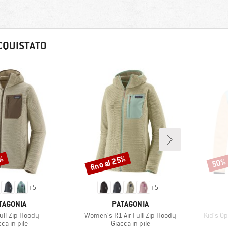
CQUISTATO
2%
fino al 25%
50%
Sconto
Scont
+
5
+
5
RCHIO
MARCHIO
TAGONIA
PATAGONIA
Articolo
Articolo
Full-Zip Hoody
Women's R1 Air Full-Zip Hoody
Kid's Op
ppo di prodotti
Gruppo di prodotti
ca in pile
Giacca in pile