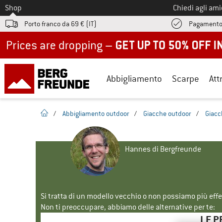
Allo
Shop
Chiedi agli am
Porto franco da 69 € (IT)
Pagamento
Up to 50% off now in our summer sale
Abbigliamento
Scarpe
Att
pagina iniziale
/
Abbigliamento outdoor
/
Giacche outdoor
/
Giacch
Hannes di Bergfreunde
Si tratta di un modello vecchio o non possiamo più eff
Non ti preoccupare, abbiamo delle alternative per te:
LE P