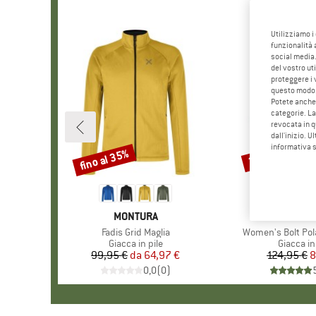
Utilizziamo i
funzionalità 
social media.
del vostro ut
proteggere i 
questo modo
Potete anche 
categorie. La
revocata in q
dall'inizio. U
informativa 
fino al 35%
30%
Sconto
Sconto
MARCHIO
MONTURA
MARCHIO
THE NORTH
Articolo
Fadis Grid Maglia
Articolo
Women's Bolt Pol
Gruppo di prodotti
Giacca in pile
Gruppo di
Giacca in
99,95 €
da
Prezzo
Prezzo ridotto
64,97 €
124,95 €
Pr
Pr
8
0,0
(
0
)