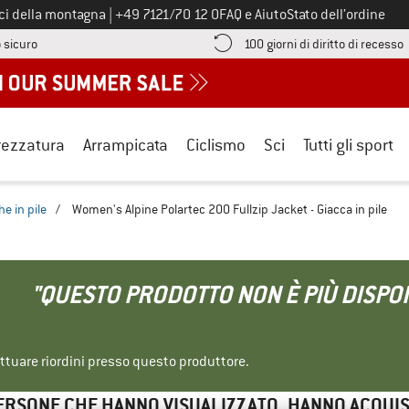
Chiamaci al numero
ici della montagna
|
+49 7121/70 12 0
FAQ e Aiuto
Stato dell’ordine
Qui trovi le informazioni di pagamento! Si apre in una casella informa
V
 sicuro
100 giorni di diritto di recesso
rezzatura
Arrampicata
Ciclismo
Sci
Tutti gli sport
e in pile
/
Women's Alpine Polartec 200 Fullzip Jacket - Giacca in pile
"QUESTO PRODOTTO NON È PIÙ DISPON
ettuare riordini presso questo produttore.
ERSONE CHE HANNO VISUALIZZATO, HANNO ACQUI