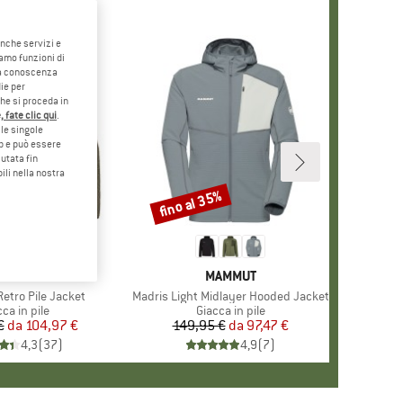
anche servizi e
iamo funzioni di
o a conoscenza
ie per
che si proceda in
 fate clic qui
.
le singole
eb e può essere
utata fin
ili nella nostra
0%
fino al 35%
Sconto
RCHIO
TAGONIA
MARCHIO
MAMMUT
etro Pile Jacket
Articolo
Madris Light Midlayer Hooded Jacket
ppo di prodotti
ca in pile
Gruppo di prodotti
Giacca in pile
€
da
Prezzo
Prezzo ridotto
104,97 €
149,95 €
da
Prezzo
Prezzo ridotto
97,47 €
4,3
(
37
)
4,9
(
7
)