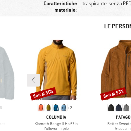
Caratteristiche
traspirante, senza PFC
materiale:
LE PERSO
fino al 50%
fino al 53%
Sconto
Sconto
6
+
2
MARCHIO
MARCHI
COLUMBIA
PATAGO
Articolo
Articolo
ket
Klamath Range II Half Zip
Better Sweate
otti
Gruppo di prodotti
Gruppo di
Pullover in pile
Giacca in