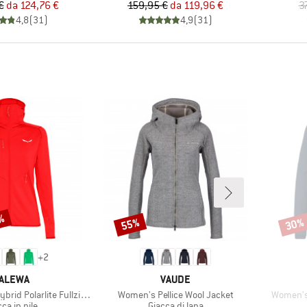
Prezzo
Prezzo ridotto
Prezzo
Prezzo ridotto
€
da
124,76 €
159,95 €
da
119,96 €
3
4,8
(
31
)
4,9
(
31
)
0%
55%
30%
Sconto
Scont
+
2
ARCHIO
MARCHIO
ALEWA
VAUDE
Articolo
Articolo
 Polarlite Fullzip Hoody
Women's Pellice Wool Jacket
Women's
ppo di prodotti
Gruppo di prodotti
ca in pile
Giacca di lana