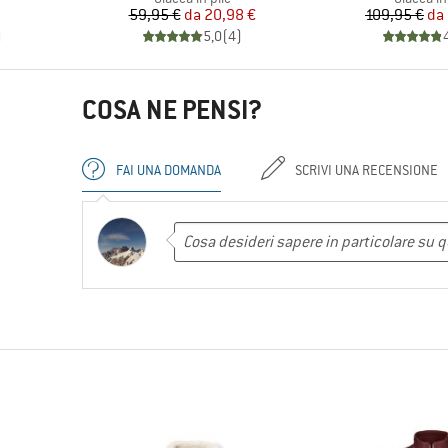
Prezzo
Prezzo ridotto
Pr
Pr
59,95 €
da
20,98 €
109,95 €
da
)
5,0
(
4
)
COSA NE PENSI?
FAI UNA DOMANDA
SCRIVI UNA RECENSIONE