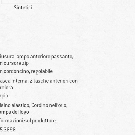
Sintetici
iusura lampo anteriore passante,
n cursore zip
n cordoncino, regolabile
tasca interna, 2 tasche anteriori con
rniera
pio
lsino elastico, Cordino nell’orlo,
ampa del logo
formazioni sul produttore
5-3898