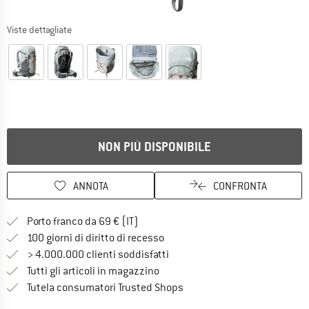
Viste dettagliate
NON PIÙ DISPONIBILE
ANNOTA
CONFRONTA
Qui trovi ulteriori informazioni sulle
Porto franco da 69 € (IT)
Vai alla politica di recesso qui 
100 giorni di diritto di recesso
> 4.000.000 clienti soddisfatti
Tutti gli articoli in magazzino
Trovi tutte le informazioni q
Tutela consumatori Trusted Shops