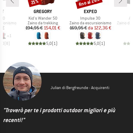
fino al 28%
Sconto
Sconto
21%
IO
MARCHIO
MARCHIO
M
UT
GREGORY
EXPED
S
Articolo
Articolo
Ar
 20
Kid's Wander 50
Impulse 30
Al
otti
Gruppo di prodotti
Gruppo di prodotti
Gruppo di
rsionismo
Zaino da trekking
Zaino da escursionismo
Zaino da
ezzo
Prezzo
Prezzo ridotto
Prezzo
Prezzo ridotto
 €
194,95 €
154,01 €
169,95 €
da
122,36 €
2
+
1
5,0
(
8
)
5,0
(
1
)
5,0
(
1
)
Julian di Bergfreunde - Acquirenti
"Troverò per te i prodotti outdoor migliori e più
recenti!"