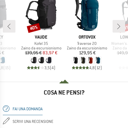
40%
48
Sconto
Scon
IO
MARCHIO
MARCHIO
MAR
EY
VAUDE
ORTOVOX
LOW
o
Articolo
Articolo
Articolo
33
Kofel 35
Traverse 20
Women's Air
otti
Gruppo di prodotti
Gruppo di prodotti
Gruppo di
rsionismo
Zaino da escursionismo
Zaino da escursionismo
Zaino da
ezzo
Prezzo
Prezzo ridotto
Prezzo
5 €
139,95 €
83,97 €
129,95 €
149,9
,8
(
15
)
3,5
(
4
)
4,8
(
12
)
COSA NE PENSI?
FAI UNA DOMANDA
SCRIVI UNA RECENSIONE