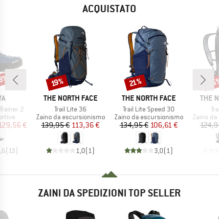
ACQUISTATO
28%
25
Sconto
Sconto
Scon
19%
21%
IO
MARCHIO
MARCHIO
MARC
WA
THE NORTH FACE
THE NORTH FACE
THE 
Articolo
Articolo
Art
rainer 2
Trail Lite 36
Trail Lite Speed 30
Tra
prodotti
Gruppo di prodotti
Gruppo di prodotti
Gruppo di
rtive
Zaino da escursionismo
Zaino da escursionismo
Zaino da
ezzo
ezzo ridotto
Prezzo
Prezzo ridotto
Prezzo
Prezzo ridotto
129,56 €
139,95 €
113,36 €
134,95 €
106,61 €
124,9
,6
(
13
)
1,0
(
1
)
3,0
(
1
)
ZAINI DA SPEDIZIONI TOP SELLER