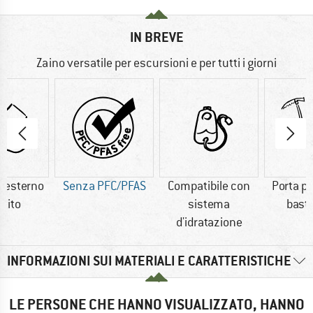
IN BREVE
Zaino versatile per escursioni e per tutti i giorni
e esterno
Senza PFC/PFAS
Compatibile con
Porta p
stito
sistema
bast
d'idratazione
INFORMAZIONI SUI MATERIALI E CARATTERISTICHE
LE PERSONE CHE HANNO VISUALIZZATO, HANNO