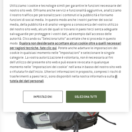
Utilizziamo i cookie e tecnologie simili per garantire le funzioni necessarie del
(0)
nostro sito web. Offriamo anche servizi e funzionalità aggiuntive, analizziamo
il nostro traffico per personalizzare i contenuti e la pubblicità e forniamo
funzioni di social media. In questo modo anche i nostri partner dei social
media, della pubblicità e di analisi vengono a conoscenza del vostro utilizzo
del nostro sito web; alcuni dei quali si trovano in paesi terzi senza adeguate
salvaguardie per proteggere i vostri dati, ad esempio dall'accesso delle
autorità. Cliccando su “Seleziona tutto” accettate che si proceda in questo
modo.
Qualora non desideraste accettare alcun cookie oltre a quelli necessari
per ragioni tecniche, fate clic qui
. Potete anche adattare le impostazioni dei
cookie in qualsiasi momento nelle “Impostazioni” e selezionare le singole
categorie. La vostra autorizzazione è volontaria, non è necessaria ai fini
dell'utilizzo del presente sito web e può essere revocata in qualunque
momento nelle "Impostazioni dei cookie" nell'area in basso del nostro sito web
o rifiutata fin dall'inizio. Ulteriori informazioni in proposito, compresi i rischi di
trasferimenti a paesi terzi, sono disponibili nella nostra informativa sulla
di
tutela dei dati personali
.
IMPOSTAZIONI
SELEZIONA TUTTI