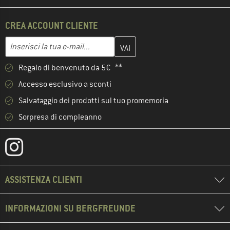
CREA ACCOUNT CLIENTE
Inserisci qui il tuo indirizzo e-mail e crea il tuo account cliente 
Indirizzo e-mail
Regalo di benvenuto da 5€ **
Accesso esclusivo a sconti
Salvataggio dei prodotti sul tuo promemoria
Sorpresa di compleanno
ASSISTENZA CLIENTI
INFORMAZIONI SU BERGFREUNDE