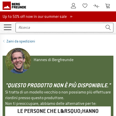
Al conto cliente
Al Ca
Alla lista promemo
Al confront
Up to 50% off now in our summer sale
Up to 50% off now in our summer sale »
Zaini da spedizioni
Hannes di Bergfreunde
"QUESTO PRODOTTO NON È PIÙ DISPONIBILE."
Si tratta di un modello vecchio o non possiamo più effettuare
riordini presso questo produttore.
Non ti preoccupare, abbiamo delle alternative per te:
LE PERSONE CHE L&RSQUO;HANNO