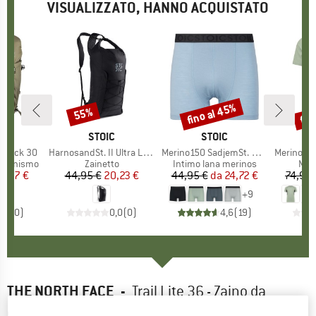
VISUALIZZATO, HANNO ACQUISTATO
fino al 45%
fin
55%
Sconto
Sconto
Scon
HIO
C
MARCHIO
STOIC
MARCHIO
STOIC
ckpack 30
Articolo
HarnosandSt. II Ultra Light Dry Backpack
Articolo
Merino150 SadjemSt. Boxer
Articolo
MerinoMesh15
otti
rsionismo
Gruppo di prodotti
Zainetto
Gruppo di prodotti
Intimo lana merinos
Grup
Mag
ezzo
ezzo ridotto
9,97 €
44,95 €
Prezzo
Prezzo ridotto
20,23 €
44,95 €
da
Prezzo
Prezzo ridotto
24,72 €
74,95 
+
9
0,0
(
0
)
0,0
(
0
)
4,6
(
19
)
THE NORTH FACE
-
Trail Lite 36 - Zaino da
escursionismo