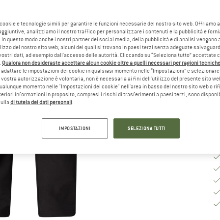
Sc
 cookie e tecnologie simili per garantire le funzioni necessarie del nostro sito web. Offriamo 
aggiuntive, analizziamo il nostro traffico per personalizzare i contenuti e la pubblicità e forn
 In questo modo anche i nostri partner dei social media, della pubblicità e di analisi vengon
ilizzo del nostro sito web; alcuni dei quali si trovano in paesi terzi senza adeguate salvaguard
Gu
vostri dati, ad esempio dall'accesso delle autorità. Cliccando su “Seleziona tutto” accettate 
.
Qualora non desideraste accettare alcun cookie oltre a quelli necessari per ragioni tecniche,
Te
adattare le impostazioni dei cookie in qualsiasi momento nelle “Impostazioni” e selezionare 
 vostra autorizzazione è volontaria, non è necessaria ai fini dell'utilizzo del presente sito w
Qu
ualunque momento nelle "Impostazioni dei cookie" nell'area in basso del nostro sito web o rifi
lteriori informazioni in proposito, compresi i rischi di trasferimenti a paesi terzi, sono disponib
sulla
di tutela dei dati personali
.
IMPOSTAZIONI
SELEZIONA TUTTI