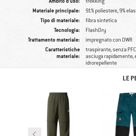
Ambito d’uso:
trekking
Materiale principale:
91% poliestere, 9% ela
Tipo di materiale:
fibra sintetica
Tecnologia:
FlashDry
Trattamento materiale:
impregnato con DWR
Caratteristiche
traspirante, senza PFC
materiale:
asciuga rapidamente, e
idrorepellente
LE P