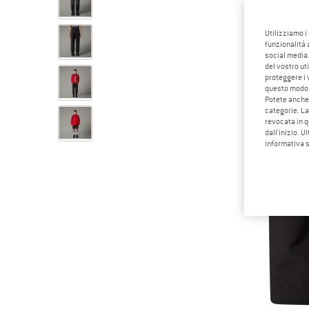
Utilizziamo i
funzionalità 
social media.
del vostro ut
proteggere i 
questo modo
Potete anche 
categorie. La
revocata in q
dall'inizio. U
informativa 