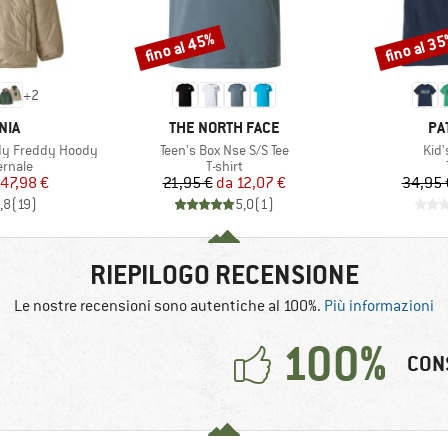
fino al 45%
fino al 3
Sconto
Sconto
+
2
O
MARCHIO
MA
NIA
THE NORTH FACE
PA
Articolo
Arti
ady Freddy Hoody
Teen's Box Nse S/S Tee
Kid'
prodotti
Gruppo di prodotti
ernale
T-shirt
ezzo
ezzo ridotto
Prezzo
Prezzo ridotto
47,98 €
21,95 €
da
12,07 €
34,95 
,8
(
19
)
5,0
(
1
)
RIEPILOGO RECENSIONE
Le nostre recensioni sono autentiche al 100%.
Più informazioni
100%
CON