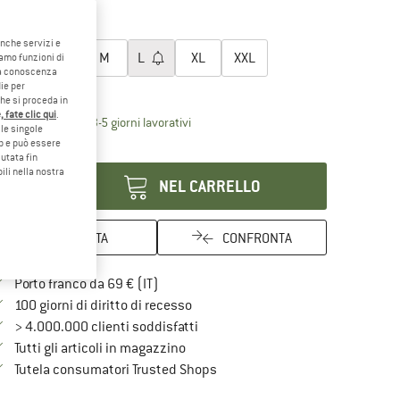
30%
egli la taglia:
anche servizi e
XS
S
M
L
XL
XXL
iamo funzioni di
o a conoscenza
ie per
ida alle taglie
che si proceda in
 fate clic qui
.
Il link si apre in una casella informati
mpi di consegna: 3-5 giorni lavorativi
le singole
eb e può essere
antità:
utata fin
ili nella nostra
NEL CARRELLO
ANNOTA
CONFRONTA
Qui trovi ulteriori informazioni sulle spe
Porto franco da 69 € (IT)
Vai alla politica di recesso qui Si a
100 giorni di diritto di recesso
> 4.000.000 clienti soddisfatti
Tutti gli articoli in magazzino
Trovi tutte le informazioni qui!
Tutela consumatori Trusted Shops