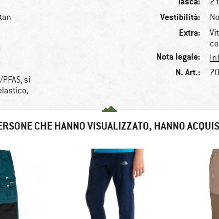
Tasca:
2 
Vestibilità:
stan
No
Extra:
Vi
co
Nota legale:
In
N. Art.:
70
/PFAS, si
lastico,
ERSONE CHE HANNO VISUALIZZATO, HANNO ACQUI