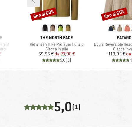
fino al 60%
fino al 60%
Sconto
Sconto
MARCHIO
MARCHI
E
THE NORTH FACE
PATAGO
Articolo
Articolo
o Pant
Kid's Teen Hike Midlayer Fullzip
Boy's Reversible Re
Gruppo di prodotti
Gruppo di 
bero
Giacca in pile
Giacca inv
ridotto
Prezzo
Prezzo ridotto
Pr
Pr
€
59,95 €
da
23,98 €
119,95 €
da
)
5,0
(
3
)
4
5,0
(1)