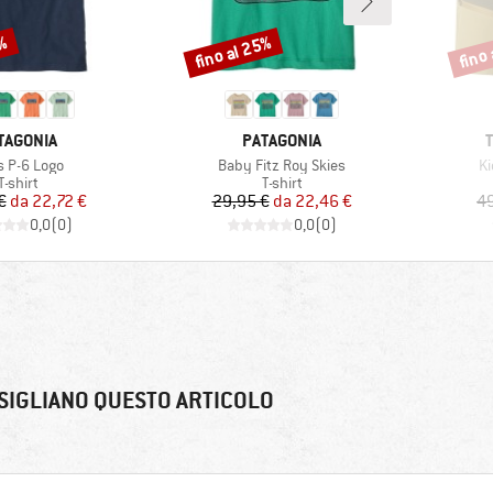
5%
fino al 25%
fino
Sconto
Scont
RCHIO
MARCHIO
TAGONIA
PATAGONIA
colo
Articolo
Ar
s P-6 Logo
Baby Fitz Roy Skies
Ki
Gruppo di prodotti
Gruppo di prodotti
T-shirt
T-shirt
Prezzo
Prezzo ridotto
Prezzo
Prezzo ridotto
€
da
22,72 €
29,95 €
da
22,46 €
49
0,0
(
0
)
0,0
(
0
)
SIGLIANO QUESTO ARTICOLO