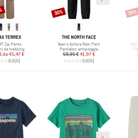
5%
30%
25%
Sconto
Scont
HIO
MARCHIO
AS TERREX
THE NORTH FACE
o
Articolo
Arti
MT Zip Pants
Teen's Antora Rain Pant
Kid'
di prodotti
Gruppo di prodotti
Gr
ni da trekking
Pantaloni antipioggia
Pa
Prezzo
Prezzo ridotto
Prezzo
Prezzo ridotto
€
da
45,47 €
59,95 €
41,97 €
0,0
(
0
)
0,0
(
0
)