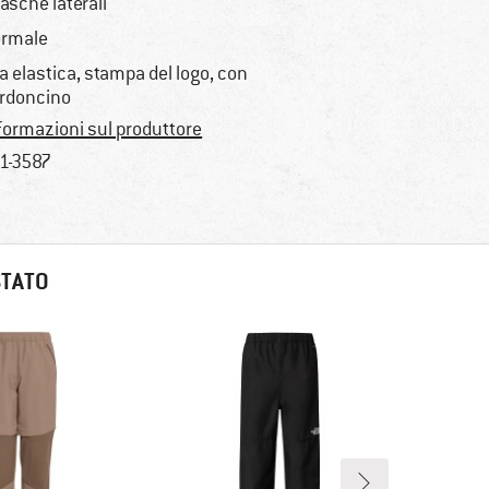
tasche laterali
rmale
ta elastica, stampa del logo, con
rdoncino
formazioni sul produttore
1-3587
STATO