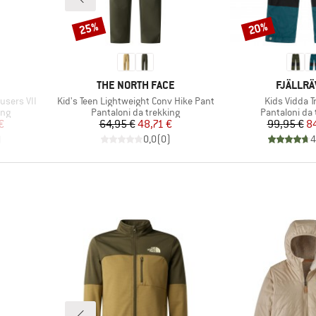
25%
20%
Sconto
Sconto
MARCHIO
MARCHI
THE NORTH FACE
FJÄLLR
Articolo
Articolo
users VII
Kid's Teen Lightweight Conv Hike Pant
Kids Vidda T
Gruppo di prodotti
Gruppo di pro
ing
Pantaloni da trekking
Pantaloni da 
ridotto
Prezzo
Prezzo ridotto
Pr
Pr
€
64,95 €
48,71 €
99,95 €
8
)
0,0
(
0
)
4