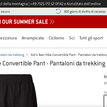
Chiamaci al numero
ici della montagna
|
+49 7121/70 12 0
FAQ e Aiuto
Stato dell’ordine
Qui trovi le informazioni di pagamento! Si apre in una casella informa
V
 sicuro
100 giorni di diritto di recesso
rezzatura
Arrampicata
Ciclismo
Sci
Tutti gli sport
aloni da trekking
/
Kid's Teen Hike Convertible Pant - Pantaloni da trekkin
e Convertible Pant - Pantaloni da trekking
Pr
Pr
6
pi
Co