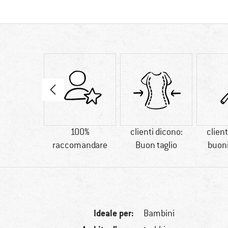
tetici
100%
clienti dicono:
client
raccomandare
Buon taglio
buoni
Ideale per:
Bambini