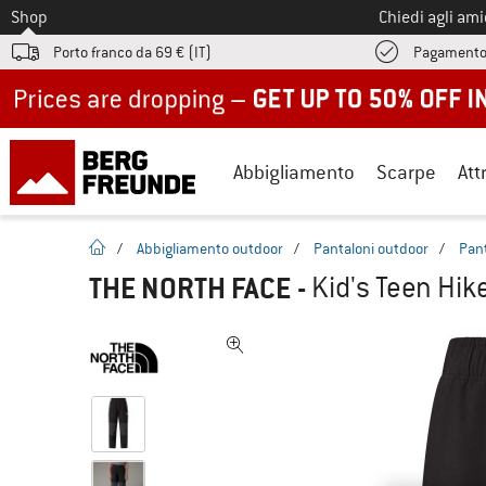
Allo
Shop
Chiedi agli am
Porto franco da 69 € (IT)
Pagamento
Up to 50% off now in our summer sale
Abbigliamento
Scarpe
Att
pagina iniziale
/
Abbigliamento outdoor
/
Pantaloni outdoor
/
Pant
THE NORTH FACE
-
Kid's Teen Hik