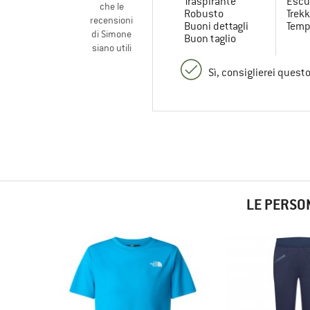
Traspirante
Escu
che le
Robusto
Trekk
recensioni
Buoni dettagli
Temp
di Simone
Buon taglio
siano utili
Sì, consiglierei quest
LE PERSO