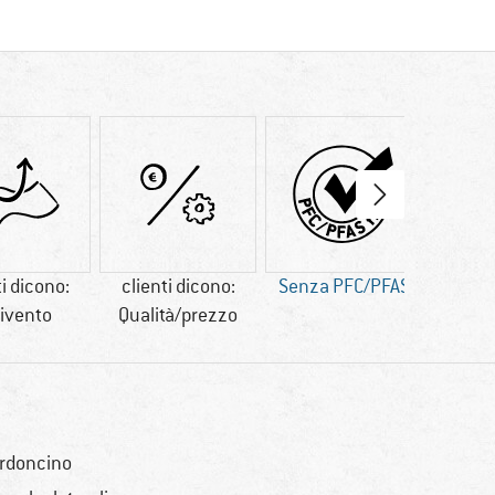
ti dicono:
clienti dicono:
Senza PFC/PFAS
S
ivento
Qualità/prezzo
rdoncino