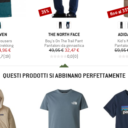
fino al 3
35%
Sconto
Sconto
O
MARCHIO
MARC
ÄVEN
THE NORTH FACE
ADID
Articolo
Articol
rousers
Boy's On The Trail Pant
Kid's 
dotti
Gruppo di prodotti
Gruppo 
trekking
Pantaloni da ginnastica
Pantalo
ezzo
ezzo ridotto
Prezzo
Prezzo ridotto
4,96 €
49,95 €
32,47 €
69,95 
,7
(
19
)
0,0
(
0
)
QUESTI PRODOTTI SI ABBINANO PERFETTAMENTE