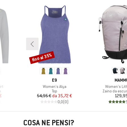
fino al 35%
Sconto
MARCHIO
MARCH
E9
MAMM
Articolo
Articolo
rt
Women's Alya
Women's Lit
ti
Gruppo di prodotti
Gruppo di prod
e
Top
Zaino da escu
ridotto
Prezzo
Prezzo ridotto
Pr
€
54,95 €
da
35,72 €
129,9
)
0,0
(
0
)
COSA NE PENSI?