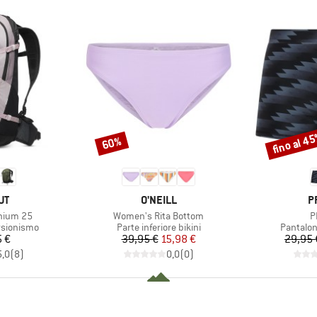
fino al 4
60%
Sconto
Sconto
IO
MARCHIO
M
UT
O'NEILL
P
Articolo
Ar
hium 25
Women's Rita Bottom
P
otti
Gruppo di prodotti
Gruppo d
rsionismo
Parte inferiore bikini
Pantalon
ezzo
Prezzo
Prezzo ridotto
5 €
39,95 €
15,98 €
29,95 
5,0
(
8
)
0,0
(
0
)