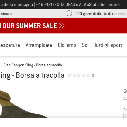
Chiamaci al numero
ici della montagna
|
+49 7121/70 12 0
FAQ e Aiuto
Stato dell’ordine
Qui trovi le informazioni di pagamento! Si apre in una casella informa
V
 sicuro
100 giorni di diritto di recesso
rezzatura
Arrampicata
Ciclismo
Sci
Tutti gli sport
/
Glen Canyon Sling - Borsa a tracolla
ing - Borsa a tracolla
(0)
Pr
Pr
6
pi
Co