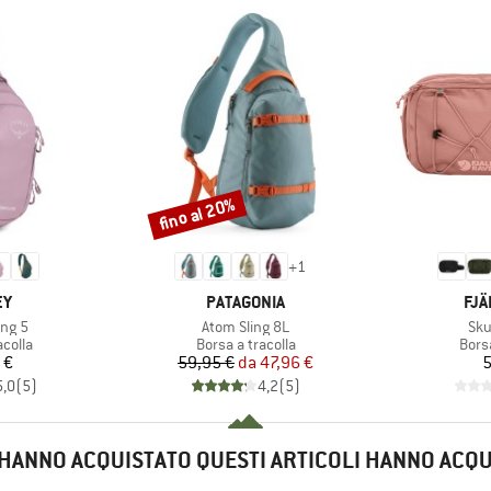
fino al 20%
Sconto
+
1
IO
MARCHIO
MAR
EY
PATAGONIA
FJÄ
Articolo
Arti
ing 5
Atom Sling 8L
Sku
prodotti
Gruppo di prodotti
Grupp
acolla
Borsa a tracolla
Borsa
ezzo
Prezzo
Prezzo ridotto
 €
59,95 €
da
47,96 €
5
5,0
(
5
)
4,2
(
5
)
E HANNO ACQUISTATO QUESTI ARTICOLI HANNO ACQ