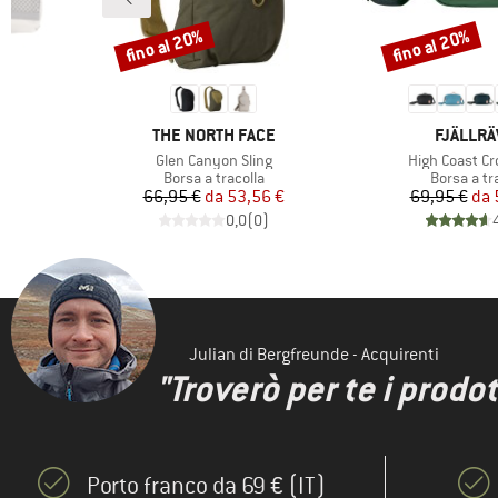
fino al 20%
fino al 20%
Sconto
Sconto
MARCHIO
MARCHI
N
THE NORTH FACE
FJÄLLR
Articolo
Articolo
g
Glen Canyon Sling
High Coast C
tti
Gruppo di prodotti
Gruppo di 
Borsa a tracolla
Borsa a tr
ridotto
Prezzo
Prezzo ridotto
Pr
Pr
€
66,95 €
da
53,56 €
69,95 €
da
)
0,0
(
0
)
Julian di Bergfreunde - Acquirenti
"Troverò per te i prodot
Porto franco da 69 € (IT)