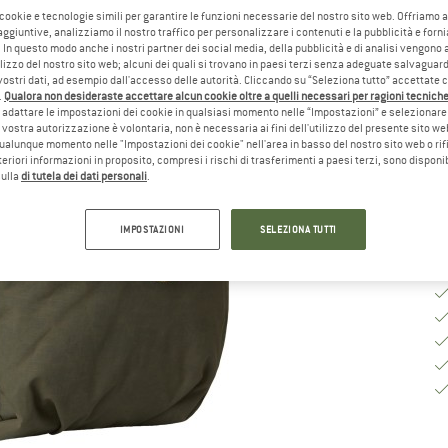
 cookie e tecnologie simili per garantire le funzioni necessarie del nostro sito web. Offriamo 
Ta
aggiuntive, analizziamo il nostro traffico per personalizzare i contenuti e la pubblicità e forn
 In questo modo anche i nostri partner dei social media, della pubblicità e di analisi vengon
ilizzo del nostro sito web; alcuni dei quali si trovano in paesi terzi senza adeguate salvaguard
vostri dati, ad esempio dall'accesso delle autorità. Cliccando su “Seleziona tutto” accettate 
.
Qualora non desideraste accettare alcun cookie oltre a quelli necessari per ragioni tecniche,
Te
adattare le impostazioni dei cookie in qualsiasi momento nelle “Impostazioni” e selezionare 
 vostra autorizzazione è volontaria, non è necessaria ai fini dell'utilizzo del presente sito w
Qu
ualunque momento nelle "Impostazioni dei cookie" nell'area in basso del nostro sito web o rifi
lteriori informazioni in proposito, compresi i rischi di trasferimenti a paesi terzi, sono disponib
sulla
di tutela dei dati personali
.
IMPOSTAZIONI
SELEZIONA TUTTI