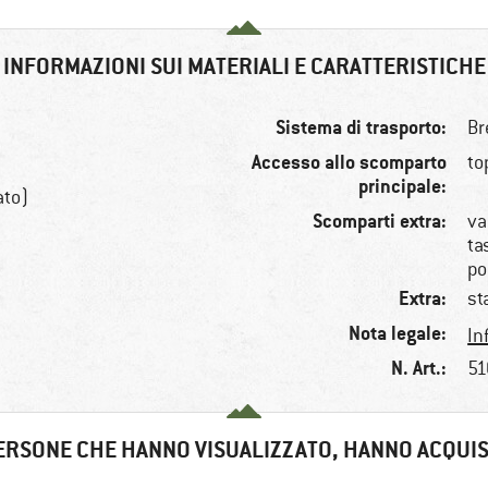
INFORMAZIONI SUI MATERIALI E CARATTERISTICHE
Sistema di trasporto:
Br
Accesso allo scomparto
to
principale:
ato)
Scomparti extra:
va
ta
po
Extra:
st
Nota legale:
In
N. Art.:
51
ERSONE CHE HANNO VISUALIZZATO, HANNO ACQUI