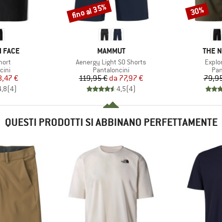
fino al 35%
30%
Sconto
Sconto
MARCHIO
MARC
 FACE
MAMMUT
THE 
Articolo
Artico
hort
Aenergy Light SO Shorts
Explo
i prodotti
Gruppo di prodotti
Gru
cini
Pantaloncini
Pan
ezzo
ezzo ridotto
Prezzo
Prezzo ridotto
8,47 €
119,95 €
da
77,97 €
79,95
4,8
(
4
)
4,5
(
4
)
QUESTI PRODOTTI SI ABBINANO PERFETTAMENTE