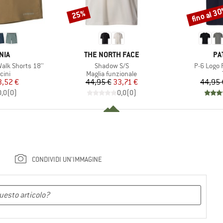
fino al 3
25%
Sconto
Sconto
O
MARCHIO
MA
NIA
THE NORTH FACE
PA
Articolo
Articolo
lk Shorts 18''
Shadow S/S
P-6 Logo 
i prodotti
Gruppo di prodotti
cini
Maglia funzionale
ezzo
ezzo ridotto
Prezzo
Prezzo ridotto
3,52 €
44,95 €
33,71 €
44,95 
0,0
(
0
)
0,0
(
0
)
CONDIVIDI UN'IMMAGINE