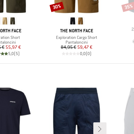
30%
35%
Sconto
Scont
M
2
HIO
MARCHIO
NORTH FACE
THE NORTH FACE
lo
Articolo
ration Short
Exploration Cargo Short
ppo di prodotti
Gruppo di prodotti
taloncini
Pantaloncini
Prezzo
Prezzo ridotto
Prezzo
Prezzo ridotto
 €
55,97 €
84,95 €
59,47 €
5,0
(
5
)
0,0
(
0
)