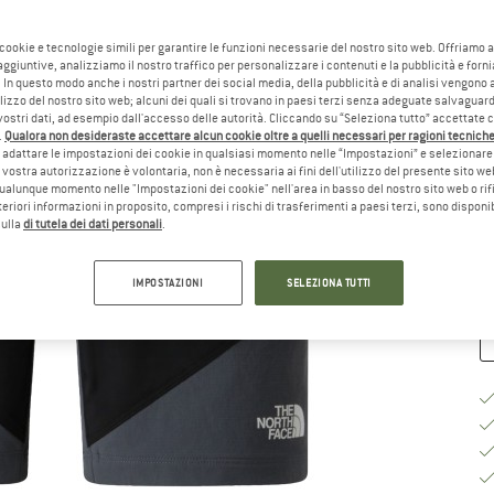
Sc
 cookie e tecnologie simili per garantire le funzioni necessarie del nostro sito web. Offriamo 
aggiuntive, analizziamo il nostro traffico per personalizzare i contenuti e la pubblicità e forn
 In questo modo anche i nostri partner dei social media, della pubblicità e di analisi vengon
ilizzo del nostro sito web; alcuni dei quali si trovano in paesi terzi senza adeguate salvaguard
vostri dati, ad esempio dall'accesso delle autorità. Cliccando su “Seleziona tutto” accettate 
.
Qualora non desideraste accettare alcun cookie oltre a quelli necessari per ragioni tecniche,
adattare le impostazioni dei cookie in qualsiasi momento nelle “Impostazioni” e selezionare 
Gu
 vostra autorizzazione è volontaria, non è necessaria ai fini dell'utilizzo del presente sito w
ualunque momento nelle "Impostazioni dei cookie" nell'area in basso del nostro sito web o rifi
Te
lteriori informazioni in proposito, compresi i rischi di trasferimenti a paesi terzi, sono disponib
sulla
di tutela dei dati personali
.
Qu
IMPOSTAZIONI
SELEZIONA TUTTI