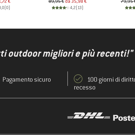
ezzo
ezzo ridotto
Prezzo
Prezzo ridotto
1,72 €
89,95 €
da
35,98 €
79,95 
0,0
(
0
)
4,2
(
13
)
ti outdoor migliori e più recenti!"
Pagamento sicuro
100 giorni di diritt
recesso