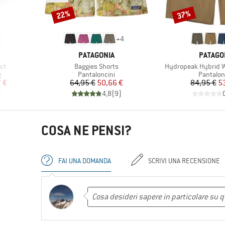
22%
37%
Sconto
Sconto
+
4
MARCHIO
MARCHI
PATAGONIA
PATAGO
Articolo
Articolo
ct
Baggies Shorts
Hydropeak Hybrid Wa
ti
Gruppo di prodotti
Gruppo d
g
Pantaloncini
Pantalon
ridotto
Prezzo
Prezzo ridotto
Pr
Pr
 €
64,95 €
50,66 €
84,95 €
5
)
4,8
(
9
)
COSA NE PENSI?
FAI UNA DOMANDA
SCRIVI UNA RECENSIONE