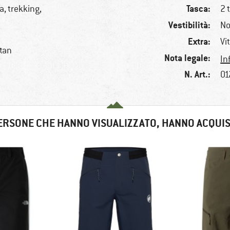
Tasca:
, trekking,
2 
Vestibilità:
No
Extra:
Vi
stan
Nota legale:
In
N. Art.:
01
ERSONE CHE HANNO VISUALIZZATO, HANNO ACQUI