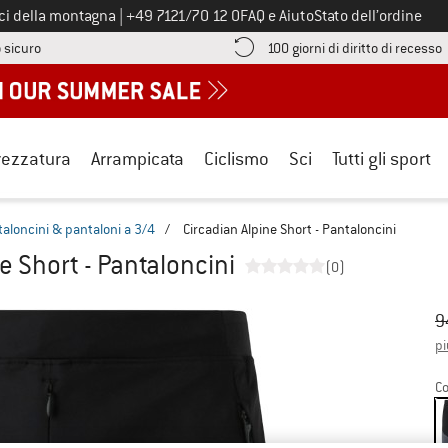
Chiamaci al numero
ici della montagna
|
+49 7121/70 12 0
FAQ e Aiuto
Stato dell’ordine
Qui trovi le informazioni di pagamento! Si apre in una casella informa
V
 sicuro
100 giorni di diritto di recesso
rezzatura
Arrampicata
Ciclismo
Sci
Tutti gli sport
aloncini & pantaloni a 3/4
/
Circadian Alpine Short - Pantaloncini
e Short - Pantaloncini
(0)
Pr
Pr
9
pi
Co