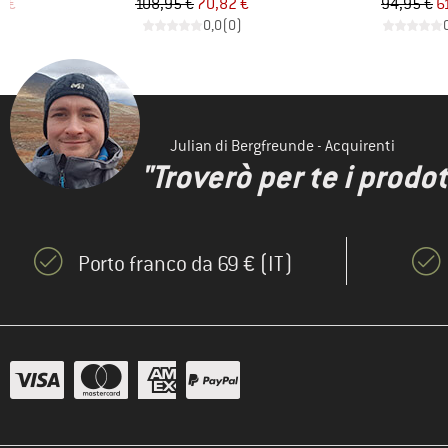
ridotto
Prezzo
Prezzo ridotto
Pr
Pr
7 €
108,95 €
70,82 €
94,95 €
6
)
0,0
(
0
)
Julian di Bergfreunde - Acquirenti
"Troverò per te i prodot
Porto franco da 69 € (IT)