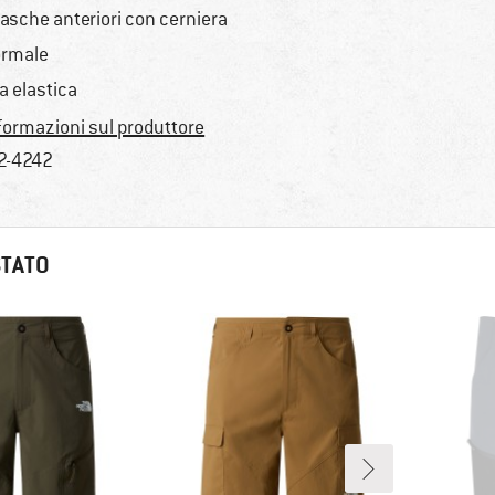
tasche anteriori con cerniera
rmale
ta elastica
formazioni sul produttore
2-4242
STATO