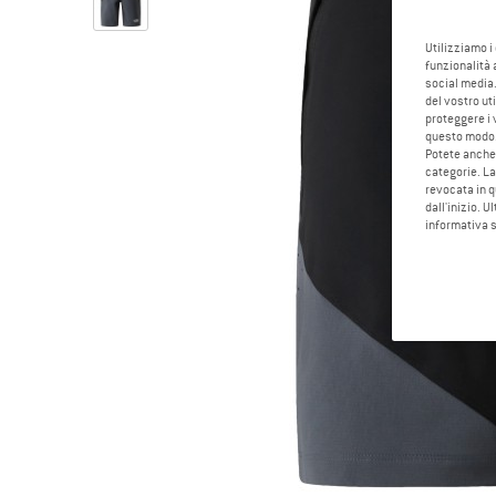
Utilizziamo i
funzionalità 
social media.
del vostro ut
proteggere i 
questo modo
Potete anche 
categorie. La
revocata in q
dall'inizio. U
informativa 