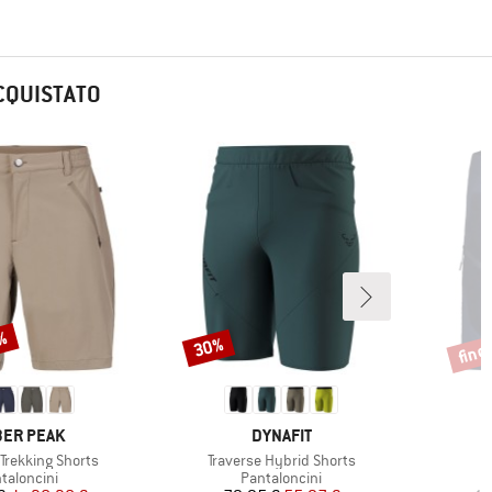
CQUISTATO
2%
fino
30%
Sconto
Scont
CHIO
MARCHIO
ER PEAK
DYNAFIT
Articolo
Trekking Shorts
Traverse Hybrid Shorts
ppo di prodotti
Gruppo di prodotti
taloncini
Pantaloncini