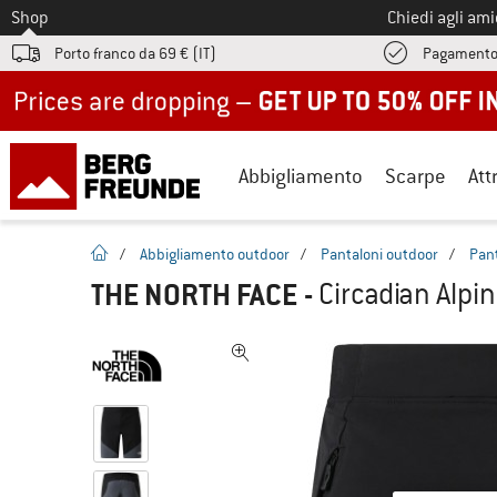
Allo
Shop
Chiedi agli am
Porto franco da 69 € (IT)
Pagamento
Up to 50% off now in our summer sale
Abbigliamento
Scarpe
Att
pagina iniziale
/
Abbigliamento outdoor
/
Pantaloni outdoor
/
Pant
THE NORTH FACE
-
Circadian Alpin