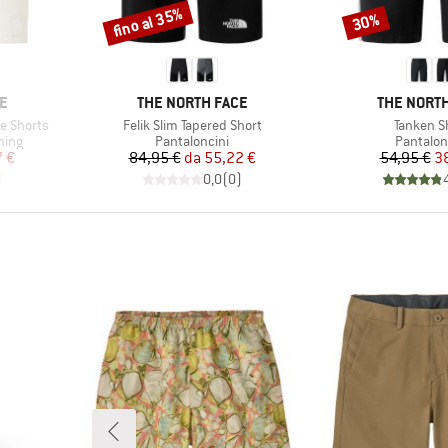
fino al 35%
30%
Sconto
Sconto
MARCHIO
MARCHIO
E
THE NORTH FACE
THE NORTH
Articolo
Articolo
ce Shorts
Felik Slim Tapered Short
Tanken S
Gruppo di prodotti
Gruppo d
ning
Pantaloncini
Pantalon
ridotto
Prezzo
Prezzo ridotto
Pr
Pr
7 €
84,95 €
da
55,22 €
54,95 €
3
)
0,0
(
0
)