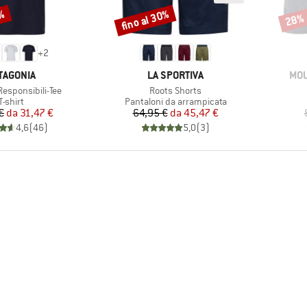
0%
fino al 30%
28%
Sconto
Scont
+
2
RCHIO
MARCHIO
MAR
TAGONIA
LA SPORTIVA
MOU
Articolo
Responsibili-Tee
Roots Shorts
Gruppo di prodotti
Gruppo di prodotti
T-shirt
Pantaloni da arrampicata
Prezzo
Prezzo ridotto
Prezzo
Prezzo ridotto
€
da
31,47 €
64,95 €
da
45,47 €
4,6
(
46
)
5,0
(
3
)