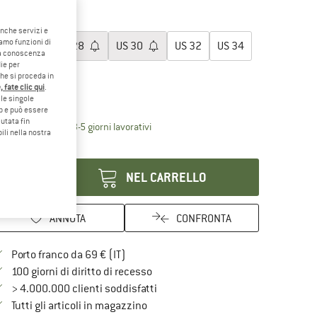
35%
egli la taglia:
anche servizi e
iamo funzioni di
US
26
US
28
US
30
US
32
US
34
o a conoscenza
ie per
US
36
US
38
che si proceda in
 fate clic qui
.
le singole
ida alle taglie
eb e può essere
utata fin
Il link si apre in una casella informati
mpi di consegna: 3-5 giorni lavorativi
ili nella nostra
antità:
NEL CARRELLO
ANNOTA
CONFRONTA
Qui trovi ulteriori informazioni sulle spe
Porto franco da 69 € (IT)
Vai alla politica di recesso qui Si a
100 giorni di diritto di recesso
> 4.000.000 clienti soddisfatti
Tutti gli articoli in magazzino