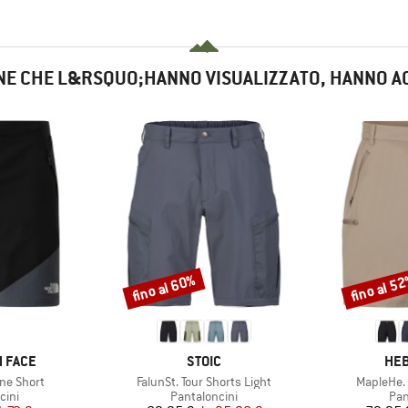
NE CHE L&RSQUO;HANNO VISUALIZZATO, HANNO A
fino al 60%
fino al 5
Sconto
Sconto
MARCHIO
MAR
 FACE
STOIC
HEB
Articolo
Articolo
ine Short
FalunSt. Tour Shorts Light
MapleHe. 
i prodotti
Gruppo di prodotti
Gru
cini
Pantaloncini
Pan