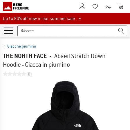
Al conto cliente
Al Ca
Alla lista promemo
Al confront
Up to 50% off now in our summer sale
Up to 50% off now in our summer sale »
Giacche piumino
THE NORTH FACE
-
Abseil Stretch Down
Hoodie - Giacca in piumino
(0)