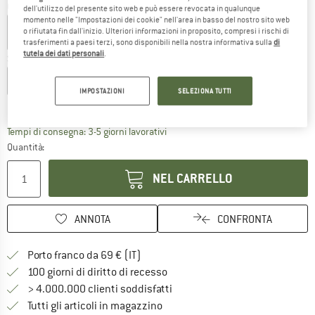
Colore:
TNF Black
dell'utilizzo del presente sito web e può essere revocata in qualunque
momento nelle "Impostazioni dei cookie" nell'area in basso del nostro sito web
o rifiutata fin dall'inizio. Ulteriori informazioni in proposito, compresi i rischi di
trasferimenti a paesi terzi, sono disponibili nella nostra informativa sulla
di
tutela dei dati personali
.
Scegli la taglia:
XS
S
M
L
XL
XXL
IMPOSTAZIONI
SELEZIONA TUTTI
Guida alle taglie
Il link si apre in una casella infor
Tempi di consegna: 3-5 giorni lavorativi
Quantità:
NEL CARRELLO
ANNOTA
CONFRONTA
Qui trovi ulteriori informazioni sulle
Porto franco da 69 € (IT)
Vai alla politica di recesso qui 
100 giorni di diritto di recesso
> 4.000.000 clienti soddisfatti
Tutti gli articoli in magazzino