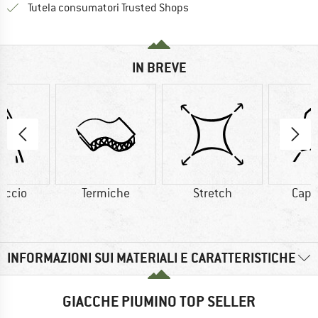
Trovi tutte le informazioni q
Tutela consumatori Trusted Shops
IN BREVE
uccio
Termiche
Stretch
Capp
INFORMAZIONI SUI MATERIALI E CARATTERISTICHE
GIACCHE PIUMINO TOP SELLER