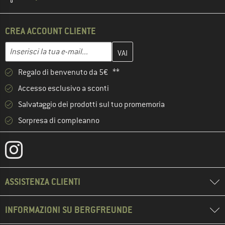
CREA ACCOUNT CLIENTE
Inserisci qui il tuo indirizzo e-mail e crea il tuo account cliente 
Indirizzo e-mail
Regalo di benvenuto da 5€ **
Accesso esclusivo a sconti
Salvataggio dei prodotti sul tuo promemoria
Sorpresa di compleanno
ASSISTENZA CLIENTI
INFORMAZIONI SU BERGFREUNDE