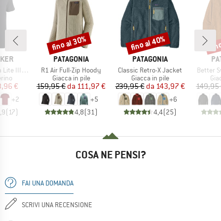
fino al 30%
fino al 40%
fin
Sconto
Sconto
Scon
O
MARCHIO
MARCHIO
MA
AKER
PATAGONIA
PATAGONIA
PA
Articolo
Articolo
Articolo
III S/S Tee
R1 Air Full-Zip Hoody
Classic Retro-X Jacket
Better 
 prodotti
Gruppo di prodotti
Gruppo di prodotti
Gru
rino
Giacca in pile
Giacca in pile
Giac
ezzo
ezzo ridotto
Prezzo
Prezzo ridotto
Prezzo
Prezzo ridotto
3,96 €
159,95 €
da
111,97 €
239,95 €
da
143,97 €
149,95
+
2
+
5
+
6
,9
(
17
)
4,8
(
31
)
4,4
(
25
)
COSA NE PENSI?
FAI UNA DOMANDA
SCRIVI UNA RECENSIONE