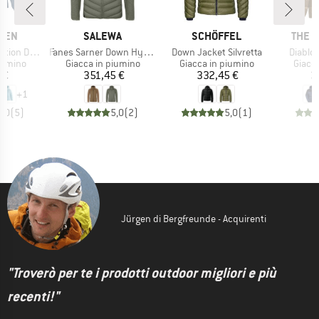
O
MARCHIO
MARCHIO
MARC
ÄVEN
SALEWA
SCHÖFFEL
THE 
Articolo
Articolo
Articol
Lite Jacket
Fanes Sarner Down Hybrid Jacket
Down Jacket Silvretta
Diablo
rodotti
Gruppo di prodotti
Gruppo di prodotti
Gruppo
iumino
Giacca in piumino
Giacca in piumino
Giacc
ezzo
Prezzo
Prezzo
 €
351,45 €
332,45 €
3
+
1
5,0
(
5
)
5,0
(
2
)
5,0
(
1
)
Jürgen di Bergfreunde - Acquirenti
"Troverò per te i prodotti outdoor migliori e più
recenti!"