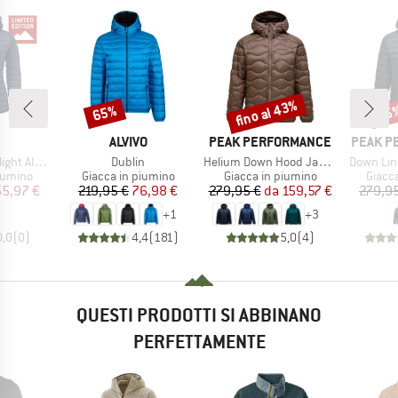
fino al 43%
65%
35
Sconto
Sconto
Scon
CHIO
MARCHIO
MARCHIO
MARCHI
ALVIVO
PEAK PERFORMANCE
PEAK P
Articolo
Articolo
Articolo
ket Exclusive
Dublin
Helium Down Hood Jacket
Down Lin
rodotti
Gruppo di prodotti
Gruppo di prodotti
Gruppo
iumino
Giacca in piumino
Giacca in piumino
Giacc
ezzo
ezzo ridotto
Prezzo
Prezzo ridotto
Prezzo
Prezzo ridotto
55,97 €
219,95 €
76,98 €
279,95 €
da
159,57 €
279,9
+
1
+
3
0,0
(
0
)
4,4
(
181
)
5,0
(
4
)
QUESTI PRODOTTI SI ABBINANO
PERFETTAMENTE