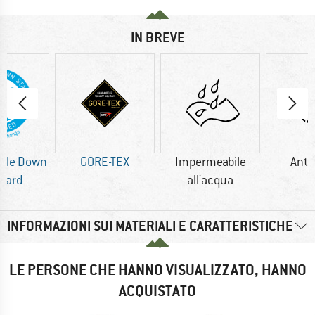
IN BREVE
ble Down
GORE-TEX
Impermeabile
Anti
dard
all'acqua
INFORMAZIONI SUI MATERIALI E CARATTERISTICHE
LE PERSONE CHE HANNO VISUALIZZATO, HANNO
ACQUISTATO