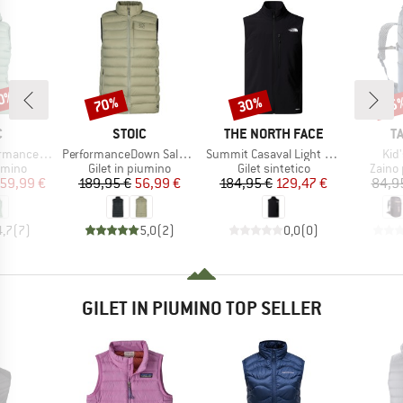
70%
70%
30%
15
Sconto
Sconto
Scon
HIO
MARCHIO
MARCHIO
M
C
STOIC
THE NORTH FACE
T
Articolo
Articolo
Arti
. Vest with Hood
PerformanceDown SalmiSt. Vest
Summit Casaval Light Vest
Kid
prodotti
Gruppo di prodotti
Gruppo di prodotti
Gruppo
iumino
Gilet in piumino
Gilet sintetico
Zaino
ezzo
ezzo ridotto
Prezzo
Prezzo ridotto
Prezzo
Prezzo ridotto
59,99 €
189,95 €
56,99 €
184,95 €
129,47 €
84,9
4,7
(
7
)
5,0
(
2
)
0,0
(
0
)
GILET IN PIUMINO TOP SELLER