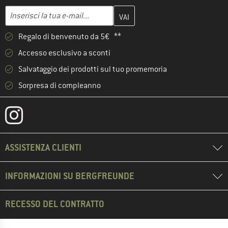
Inserisci qui il tuo indirizzo e-mail e crea il tuo account cliente 
Indirizzo e-mail
Regalo di benvenuto da 5€ **
Accesso esclusivo a sconti
Salvataggio dei prodotti sul tuo promemoria
Sorpresa di compleanno
ASSISTENZA CLIENTI
INFORMAZIONI SU BERGFREUNDE
RECESSO DEL CONTRATTO