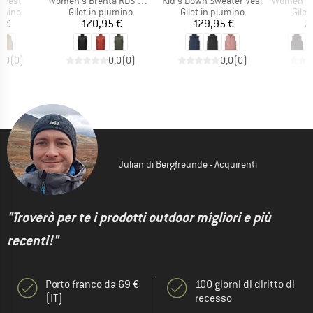
Articolo
Articolo
Articolo
 Vest
Women's Brenta RDS Down Vest
Kid's Down Sweater Vest
Women's Si
prodotti
Gruppo di prodotti
Gruppo di prodotti
Grupp
iumino
Gilet in piumino
Gilet in piumino
Gilet
ezzo
Prezzo
Prezzo
5 €
170,95 €
129,95 €
2
0,0
(
0
)
0,0
(
0
)
0,0
(
0
)
Julian di Bergfreunde - Acquirenti
"Troverò per te i prodotti outdoor migliori e più
recenti!"
Porto franco da 69 €
100 giorni di diritto di
(IT)
recesso