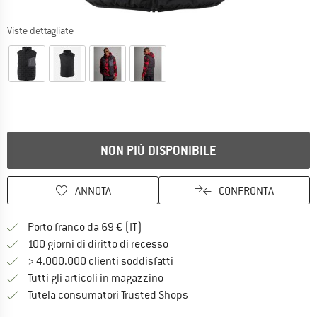
Viste dettagliate
NON PIÙ DISPONIBILE
ANNOTA
CONFRONTA
Qui trovi ulteriori informazioni sulle
Porto franco da 69 € (IT)
Vai alla politica di recesso qui 
100 giorni di diritto di recesso
> 4.000.000 clienti soddisfatti
Tutti gli articoli in magazzino
Trovi tutte le informazioni q
Tutela consumatori Trusted Shops