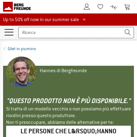
Al conto cliente
Al Ca
Alla lista promemo
Al confront
Up to 50% off now in our summer sale
Up to 50% off now in our summer sale »
Gilet in piumino
Hannes di Bergfreunde
"QUESTO PRODOTTO NON È PIÙ DISPONIBILE."
Si tratta di un modello vecchio o non possiamo più effettuare
riordini presso questo produttore.
Non ti preoccupare, abbiamo delle alternative per te:
LE PERSONE CHE L&RSQUO;HANNO