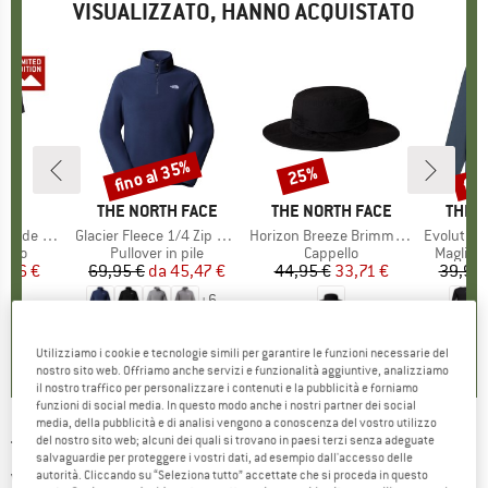
VISUALIZZATO, HANNO ACQUISTATO
fino al 35%
fin
25%
Sconto
Sconto
Scon
IO
OX
MARCHIO
THE NORTH FACE
MARCHIO
THE NORTH FACE
MARC
THE 
clusive TS
Articolo
Glacier Fleece 1/4 Zip Jacket
Articolo
Horizon Breeze Brimmer Hat
Articolo
Evolution Box NS
 prodotti
rino
Gruppo di prodotti
Pullover in pile
Gruppo di prodotti
Cappello
Gruppo d
Maglia 
ezzo
ezzo ridotto
1,96 €
69,95 €
da
Prezzo
Prezzo ridotto
45,47 €
44,95 €
Prezzo
Prezzo ridotto
33,71 €
39,95 
+
6
0,0
(
0
)
5,0
(
3
)
4,3
(
3
)
Utilizziamo i cookie e tecnologie simili per garantire le funzioni necessarie del
nostro sito web. Offriamo anche servizi e funzionalità aggiuntive, analizziamo
il nostro traffico per personalizzare i contenuti e la pubblicità e forniamo
funzioni di social media. In questo modo anche i nostri partner dei social
media, della pubblicità e di analisi vengono a conoscenza del vostro utilizzo
del nostro sito web; alcuni dei quali si trovano in paesi terzi senza adeguate
THE MOUNTAIN STUDIO
-
Reversible Light
salvaguardie per proteggere i vostri dati, ad esempio dall'accesso delle
autorità. Cliccando su “Seleziona tutto” accettate che si proceda in questo
Vest - Gilet in piumino