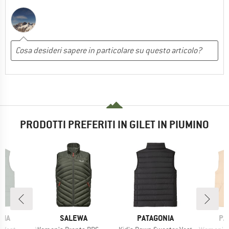
PRODOTTI PREFERITI IN GILET IN PIUMINO
O
MARCHIO
MARCHIO
MA
NIA
SALEWA
PATAGONIA
PA