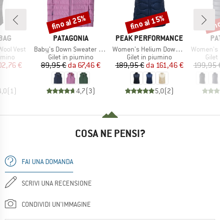
fino al 25%
fino al 15%
fin
Sconto
Sconto
Scon
O
MARCHIO
MARCHIO
MA
BAG
PATAGONIA
PEAK PERFORMANCE
PA
Articolo
Articolo
Articolo
Wool Vest
Baby's Down Sweater Vest
Women's Helium Down Vest
Women's Dow
prodotti
Gruppo di prodotti
Gruppo di prodotti
Grupp
iumino
Gilet in piumino
Gilet in piumino
Gilet
ezzo
ezzo ridotto
Prezzo
Prezzo ridotto
Prezzo
Prezzo ridotto
02,76 €
89,95 €
da
67,46 €
189,95 €
da
161,46 €
199,95 
4,0
(
1
)
4,7
(
3
)
5,0
(
2
)
COSA NE PENSI?
FAI UNA DOMANDA
SCRIVI UNA RECENSIONE
CONDIVIDI UN'IMMAGINE