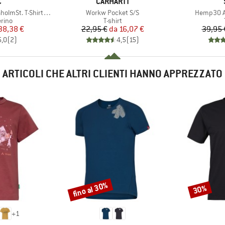
HIO
MARCHIO
C
CARHARTT
Articolo
Articolo
-Shirt Daisy Flower
Workw Pocket S/S
Hemp30 Am
 prodotti
Gruppo di prodotti
rino
T-shirt
ezzo
ezzo ridotto
Prezzo
Prezzo ridotto
38,38 €
22,95 €
da
16,07 €
39,95 
5,0
(
2
)
4,5
(
15
)
ARTICOLI CHE ALTRI CLIENTI HANNO APPREZZATO
fino al 30%
30%
Sconto
Sconto
+
1