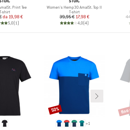
MARCHIO
MARCHIO
STOIC
STOIC
Articolo
alSt. Print Tee
Women's Hemp30 AmalSt. Top II
Gruppo di prodotti
Gruppo di prodotti
T-shirt
T-shirt
Prezzo
Prezzo ridotto
Prezzo
Prezzo ridotto
€
da
19,98 €
39,95 €
17,98 €
44
5,0
(
1
)
4,0
(
4
)
fino
50%
Sconto
Scont
+
1