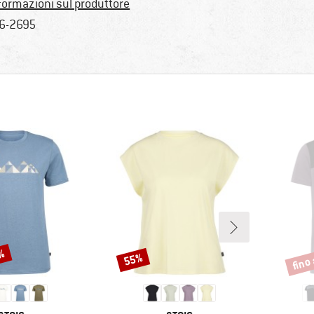
formazioni sul produttore
6-2695
0%
fino
55%
Sconto
Scont