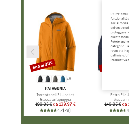
Utilizziamo i
funzionalità 
social media.
del vostro ut
proteggere i 
questo modo
Potete anche 
categorie. La
revocata in q
dall'inizio. U
informativa 
fino al 30%
fino al 32%
Sconto
Sconto
+
8
MARCHIO
PATAGONIA
MARCHI
PATAGO
Articolo
Torrentshell 3L Jacket
Articolo
Retro Pile 
Gruppo di prodotti
Giacca antipioggia
Gruppo di
Giacca in
199,95 €
da
Prezzo
Prezzo ridotto
139,97 €
149,95 €
da
Pr
Pr
4,7
(
79
)
4