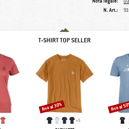
Nota legale:
In
N. Art.:
91
T-SHIRT TOP SELLER
fino al 30%
fino al 5
Sconto
Sconto
+
5