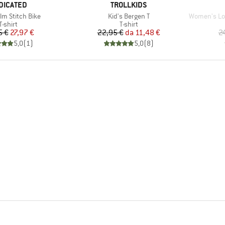
RCHIO
MARCHIO
DICATED
TROLLKIDS
Articolo
Articolo
lm Stitch Bike
Kid's Bergen T
Women's Loose F
Gruppo di prodotti
Gruppo di prodotti
T-shirt
T-shirt
Prezzo
Prezzo ridotto
Prezzo
Prezzo ridotto
5 €
27,97 €
22,95 €
da
11,48 €
2
5,0
(
1
)
5,0
(
8
)