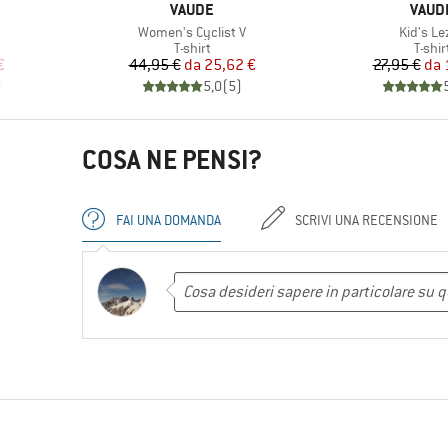
MARCHIO
MARC
VAUDE
VAUD
Articolo
Articolo
Women's Cyclist V
Kid's Le
rodotti
Gruppo di prodotti
Grupp
T-shirt
T-shir
ridotto
Prezzo
Prezzo ridotto
Pr
Pr
€
44,95 €
da
25,62 €
27,95 €
da
)
5,0
(
5
)
COSA NE PENSI?
FAI UNA DOMANDA
SCRIVI UNA RECENSIONE