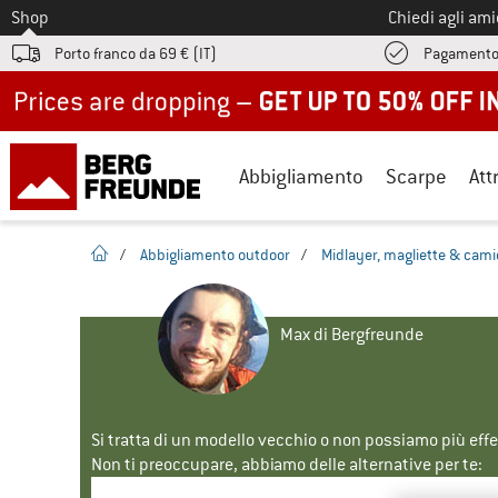
Allo
Shop
Chiedi agli am
Porto franco da 69 € (IT)
Pagamento
Up to 50% off now in our summer sale
Abbigliamento
Scarpe
Att
pagina iniziale
/
Abbigliamento outdoor
/
Midlayer, magliette & cami
Max di Bergfreunde
Si tratta di un modello vecchio o non possiamo più eff
Non ti preoccupare, abbiamo delle alternative per te: