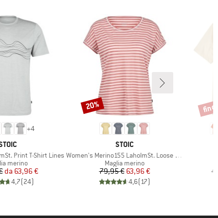
fino
20%
Sconto
Scont
+
4
MARCHIO
MARCHIO
STOIC
STOIC
Articolo
St. Print T-Shirt Lines
Women's Merino155 LaholmSt. Loose Shirt Striped
po di prodotti
Gruppo di prodotti
lia merino
Maglia merino
Prezzo
Prezzo ridotto
Prezzo
Prezzo ridotto
€
da
63,96 €
79,95 €
63,96 €
4
4,7
(
24
)
4,6
(
17
)