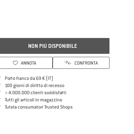
NON PIÙ DISPONIBILE
ANNOTA
CONFRONTA
Qui trovi ulteriori informazioni sulle spe
Porto franco da 69 € (IT)
Vai alla politica di recesso qui Si a
100 giorni di diritto di recesso
> 4.000.000 clienti soddisfatti
Tutti gli articoli in magazzino
Trovi tutte le informazioni qui!
Tutela consumatori Trusted Shops