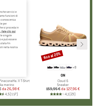
anche servizi e
iamo funzioni di
o a conoscenza
ie per
che si proceda in
 fate clic qui
.
le singole
eb e può essere
utata fin
ili nella nostra
5%
fino al 20%
Sconto
+
4
+
8
CHIO
ER PEAK
MARCHIO
ON
ineconeHe. II T-Shirt
Articolo
Cloud 6
po di prodotti
lia merino
Gruppo di prodotti
Sneaker
€
da
Prezzo
Prezzo ridotto
26,98 €
159,95 €
da
Prezzo
Prezzo ridotto
127,96 €
4,5
(
117
)
4,1
(
23
)