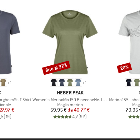
fino al 32%
20%
Sconto
Sconto
+
1
+
1
HIO
MARCHIO
C
HEBER PEAK
Articolo
Articolo
gholmSt. T-Shirt
Women's MerinoMix150 PineconeHe. II T-Shirt
Merino155 Laholm
rodotti
Gruppo di prodotti
Grup
ionale
Maglia merino
Mag
ezzo
ezzo ridotto
Prezzo
Prezzo ridotto
27,97 €
59,95 €
da
40,77 €
79,95 
,5
(
19
)
4,7
(
92
)