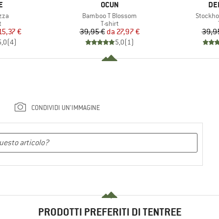
HIO
MARCHIO
MA
E
OCUN
DE
Articolo
Articolo
zza
Bamboo T Blossom
Stockho
o di prodotti
Gruppo di prodotti
t
T-shirt
ezzo
ezzo ridotto
Prezzo
Prezzo ridotto
15,37 €
39,95 €
da
27,97 €
39,9
5,0
(
4
)
5,0
(
1
)
CONDIVIDI UN'IMMAGINE
PRODOTTI PREFERITI DI TENTREE