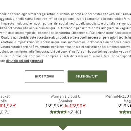
 cookie e tecnologie simili per garantire le funzioni necessarie del nostro sito web. Offriamo 
aggiuntive, analizziamo il nostro traffico per personalizzare i contenuti e la pubblicità e forn
 In questo modo anche i nostri partner dei social media, della pubblicità e di analisi vengon
ilizzo del nostro sito web; alcuni dei quali si trovano in paesi terzi senza adeguate salvaguard
vostri dati, ad esempio dall'accesso delle autorità. Cliccando su “Seleziona tutto” accettate 
.
Qualora non desideraste accettare alcun cookie oltre a quelli necessari per ragioni tecniche,
adattare le impostazioni dei cookie in qualsiasi momento nelle “Impostazioni” e selezionare 
 vostra autorizzazione è volontaria, non è necessaria ai fini dell'utilizzo del presente sito w
ualunque momento nelle "Impostazioni dei cookie" nell'area in basso del nostro sito web o rifi
lteriori informazioni in proposito, compresi i rischi di trasferimenti a paesi terzi, sono disponib
sulla
di tutela dei dati personali
.
fino al 20%
fino al 5
Sconto
Sconto
IMPOSTAZIONI
SELEZIONA TUTTI
+
1
+
10
O
NIA
MARCHIO
ON
MAR
HEB
Jacket
Articolo
Women's Cloud 6
Articolo
MerinoMix150 P
 prodotti
 pile
Gruppo di prodotti
Sneaker
Grup
Mag
ezzo
ezzo ridotto
101,97 €
159,95 €
da
Prezzo
Prezzo ridotto
127,96 €
59,95 
,6
(
71
)
4,7
(
48
)