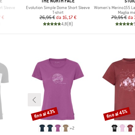
MARCHIO
MARC
E
THE NORTH FACE
STOI
Articolo
Articolo
rt Sleeve
Evolution Simple Dome Short Sleeve
Women's Merino155 LaholmSt. T
rodotti
Gruppo di prodotti
Gruppo di
T-shirt
Maglia me
ridotto
Prezzo
Prezzo ridotto
Pr
Pr
 €
26,95 €
da
16,17 €
79,95 €
da
)
4,8
(
8
)
fino al 43%
fino al 45%
Sconto
Sconto
+
2