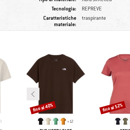
Tecnologia:
REPREVE
Caratteristiche
traspirante
materiale:
fino al 40%
fino al 52%
Sconto
Sconto
9
+
12