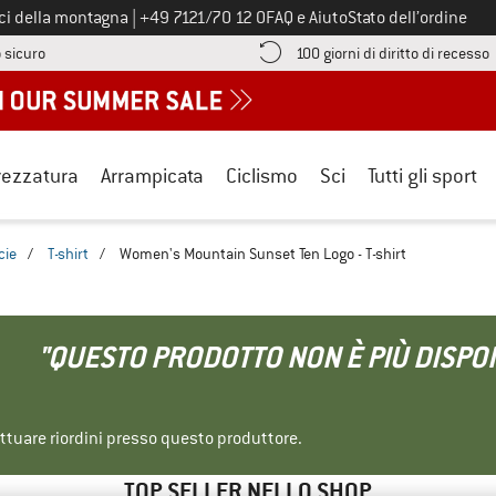
Chiamaci al numero
ici della montagna
|
+49 7121/70 12 0
FAQ e Aiuto
Stato dell’ordine
Qui trovi le informazioni di pagamento! Si apre in una casella informa
V
 sicuro
100 giorni di diritto di recesso
rezzatura
Arrampicata
Ciclismo
Sci
Tutti gli sport
cie
/
T-shirt
/
Women's Mountain Sunset Ten Logo - T-shirt
"QUESTO PRODOTTO NON È PIÙ DISPON
ettuare riordini presso questo produttore.
TOP SELLER NELLO SHOP