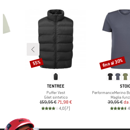
fino al 30%
55%
Sconto
Sconto
MARCHIO
MARC
L
TENTREE
STOI
Articolo
Articolo
e
Puffer Vest
PerformanceMerino Bor
otti
Gruppo di prodotti
Gruppo di p
Gilet sintetico
Maglia funz
ridotto
Prezzo
Prezzo ridotto
Pr
Pr
€
159,95 €
71,98 €
39,95 €
da
)
4,0
(
7
)
4