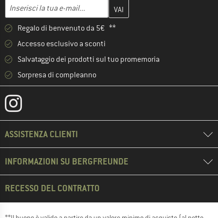
Inserisci qui il tuo indirizzo e-mail e crea il tuo account cliente 
Indirizzo e-mail
Regalo di benvenuto da 5€ **
Accesso esclusivo a sconti
Salvataggio dei prodotti sul tuo promemoria
Sorpresa di compleanno
ASSISTENZA CLIENTI
INFORMAZIONI SU BERGFREUNDE
RECESSO DEL CONTRATTO
**Il buono è valido a partire da un valore minimo di acquisto (al netto