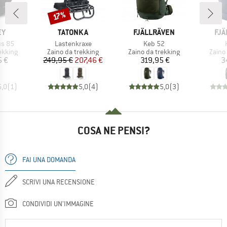
Sconto
17%
IO
MARCHIO
MARCHIO
MAR
EY
TATONKA
FJÄLLRÄVEN
FJÄ
Articolo
Articolo
us 85
Lastenkraxe
Keb 52
rodotti
Gruppo di prodotti
Gruppo di prodotti
Grupp
ekking
Zaino da trekking
Zaino da trekking
Zaino
ezzo
Prezzo
Prezzo ridotto
Prezzo
5 €
249,95 €
207,46 €
319,95 €
3
5,0
(
1
)
5,0
(
4
)
5,0
(
3
)
COSA NE PENSI?
FAI UNA DOMANDA
SCRIVI UNA RECENSIONE
CONDIVIDI UN'IMMAGINE