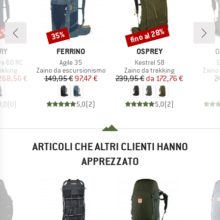
fino al 28%
21%
35%
Sconto
Sconto
IO
MARCHIO
MARCHIO
M
RY
FERRINO
OSPREY
O
Articolo
Articolo
A
a 60 RC
Agile 35
Kestrel 58
E
rodotti
Gruppo di prodotti
Gruppo di prodotti
Grupp
ekking
Zaino da escursionismo
Zaino da trekking
Zaino
ezzo
ezzo ridotto
Prezzo
Prezzo ridotto
Prezzo
Prezzo ridotto
268,56 €
149,95 €
97,47 €
239,95 €
da
172,76 €
2
0,0
(
0
)
5,0
(
2
)
5,0
(
2
)
ARTICOLI CHE ALTRI CLIENTI HANNO
APPREZZATO