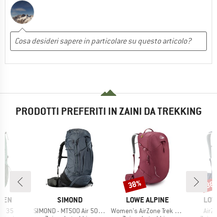
PRODOTTI PREFERITI IN ZAINI DA TREKKING
38%
38
Sconto
Scon
O
MARCHIO
MARCHIO
MAR
ÄVEN
SIMOND
LOWE ALPINE
LOW
Articolo
Articolo
Artic
ke 35
SIMOND - MT500 Air 50+10
Women's AirZone Trek ND26
AirZ