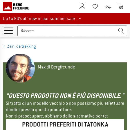
Al conto cliente
Al Ca
Alla lista promemo
Al confront
Up to 50% off now in our summer sale
Up to 50% off now in our summer sale »
Zaini da trekking
Max di Bergfreunde
"QUESTO PRODOTTO NON È PIÙ DISPONIBILE."
Si tratta di un modello vecchio o non possiamo più effettuare
riordini presso questo produttore.
Non ti preoccupare, abbiamo delle alternative per te:
PRODOTTI PREFERITI DI TATONKA