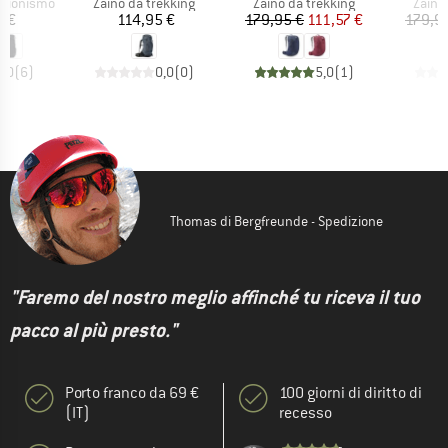
otti
Gruppo di prodotti
Gruppo di prodotti
Grupp
rsionismo
Zaino da trekking
Zaino da trekking
Zaino
ezzo
Prezzo
Prezzo
Prezzo ridotto
5 €
114,95 €
179,95 €
111,57 €
179,9
5,0
(
6
)
0,0
(
0
)
5,0
(
1
)
Thomas di Bergfreunde - Spedizione
"Faremo del nostro meglio affinché tu riceva il tuo
pacco al più presto."
Porto franco da 69 €
100 giorni di diritto di
(IT)
recesso