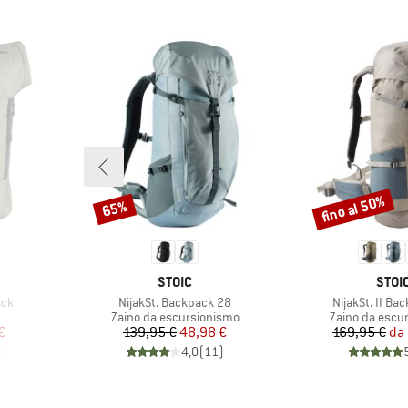
fino al 50%
65%
Sconto
Sconto
MARCHIO
MARC
STOIC
STOI
Articolo
Articolo
ack
NijakSt. Backpack 28
NijakSt. II Ba
odotti
Gruppo di prodotti
Gruppo di prod
Zaino da escursionismo
Zaino da escu
ridotto
Prezzo
Prezzo ridotto
Pr
Pr
€
139,95 €
48,98 €
169,95 €
da
)
4,0
(
11
)