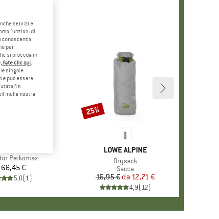
anche servizi e
iamo funzioni di
o a conoscenza
ie per
che si proceda in
 fate clic qui
.
le singole
eb e può essere
utata fin
ili nella nostra
25%
Sconto
RCHIO
TROMAX
MARCHIO
LOWE ALPINE
ator Perkomax
Articolo
Drysack
66,45 €
Prezzo
Gruppo di prodotti
Sacca
16,95 €
da
Prezzo
Prezzo ridotto
12,71 €
5,0
(
1
)
4,9
(
12
)