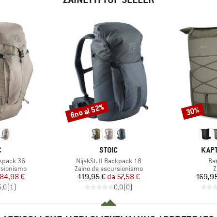
fino al 52%
30%
Sconto
Sconto
HIO
MARCHIO
MARC
C
STOIC
KAPT
Articolo
Art
ckpack 36
NijakSt. II Backpack 18
Ba
otti
Gruppo di prodotti
G
rsionismo
Zaino da escursionismo
Z
ezzo
ezzo ridotto
Prezzo
Prezzo ridotto
84,98 €
119,95 €
da
57,58 €
169,9
5,0
(
1
)
0,0
(
0
)