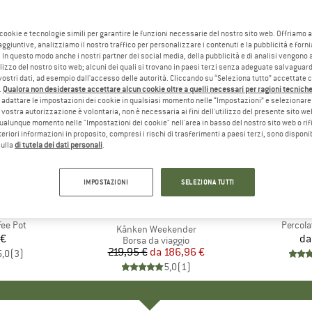
 cookie e tecnologie simili per garantire le funzioni necessarie del nostro sito web. Offriamo 
aggiuntive, analizziamo il nostro traffico per personalizzare i contenuti e la pubblicità e forn
 In questo modo anche i nostri partner dei social media, della pubblicità e di analisi vengon
ilizzo del nostro sito web; alcuni dei quali si trovano in paesi terzi senza adeguate salvaguard
vostri dati, ad esempio dall'accesso delle autorità. Cliccando su “Seleziona tutto” accettate 
.
Qualora non desideraste accettare alcun cookie oltre a quelli necessari per ragioni tecniche,
adattare le impostazioni dei cookie in qualsiasi momento nelle “Impostazioni” e selezionare 
 vostra autorizzazione è volontaria, non è necessaria ai fini dell'utilizzo del presente sito w
ualunque momento nelle "Impostazioni dei cookie" nell'area in basso del nostro sito web o rifi
lteriori informazioni in proposito, compresi i rischi di trasferimenti a paesi terzi, sono disponib
sulla
di tutela dei dati personali
.
fino al 15%
Sconto
IMPOSTAZIONI
SELEZIONA TUTTI
+
5
IO
MAX
MA
PE
MARCHIO
FJÄLLRÄVEN
ee Pot
Articolo
Percol
Articolo
Kånken Weekender
 €
ezzo
da
Gruppo di prodotti
Borsa da viaggio
219,95 €
da
Prezzo
Prezzo ridotto
186,96 €
5,0
(
3
)
5,0
(
1
)