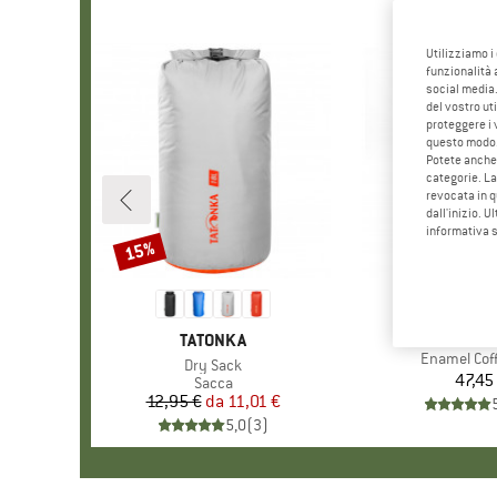
Utilizziamo i
funzionalità 
social media.
del vostro ut
proteggere i 
questo modo
Potete anche 
categorie. La
revocata in q
dall'inizio. U
informativa 
15%
Sconto
MARCH
PETRO
MARCHIO
TATONKA
Articolo
Enamel Coff
Articolo
Dry Sack
47,45
Pr
Gruppo di prodotti
Sacca
12,95 €
da
Prezzo
Prezzo ridotto
11,01 €
5,0
(
3
)