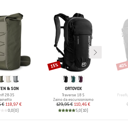
15%
40%
Sconto
Scont
HIO
MARCHIO
EN & SON
ORTOVOX
icolo
Articolo
Articol
nff 28-35
Traverse 18 S
Freefl
ruppo di prodotti
Gruppo di prodotti
ainetto
Zaino da escursionismo
Prezzo
Prezzo ridotto
Prezzo
Prezzo ridotto
5 €
118,97 €
129,95 €
110,46 €
0,0
(
0
)
5,0
(
10
)