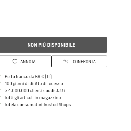
NON PIÙ DISPONIBILE
ANNOTA
CONFRONTA
Qui trovi ulteriori informazioni sulle spe
Porto franco da 69 € (IT)
Vai alla politica di recesso qui Si a
100 giorni di diritto di recesso
> 4.000.000 clienti soddisfatti
Tutti gli articoli in magazzino
Trovi tutte le informazioni qui!
Tutela consumatori Trusted Shops