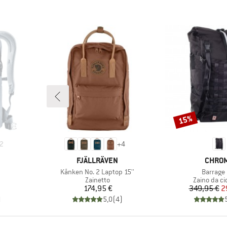
15%
Sconto
2
+
4
MARCHIO
MARCH
FJÄLLRÄVEN
CHRO
Articolo
Articolo
Kånken No. 2 Laptop 15''
Barrage 
odotti
Gruppo di prodotti
Gruppo di p
Zainetto
Zaino da ci
Prezzo
Pr
Pr
174,95 €
349,95 €
2
)
5,0
(
4
)