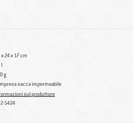
 x 24 x 17 cm
 l
0 g
mpresa sacca impermeabile
formazioni sul produttore
2-5424