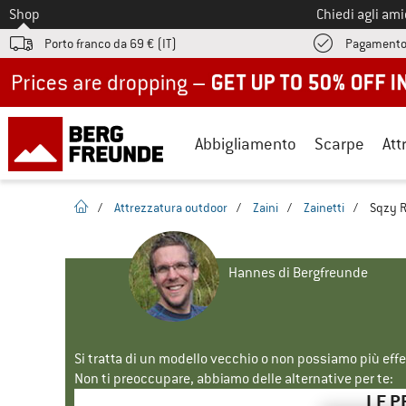
Allo
Shop
Chiedi agli am
Porto franco da 69 € (IT)
Pagamento
Up to 50% off now in our summer sale
Abbigliamento
Scarpe
Att
pagina iniziale
/
Attrezzatura outdoor
/
Zaini
/
Zainetti
/
Sqzy R
Hannes di Bergfreunde
Si tratta di un modello vecchio o non possiamo più eff
Non ti preoccupare, abbiamo delle alternative per te:
LE P