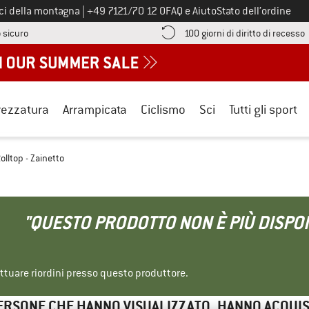
Chiamaci al numero
ici della montagna
|
+49 7121/70 12 0
FAQ e Aiuto
Stato dell’ordine
Qui trovi le informazioni di pagamento! Si apre in una casella informa
V
 sicuro
100 giorni di diritto di recesso
rezzatura
Arrampicata
Ciclismo
Sci
Tutti gli sport
olltop - Zainetto
"QUESTO PRODOTTO NON È PIÙ DISPON
ettuare riordini presso questo produttore.
ERSONE CHE HANNO VISUALIZZATO, HANNO ACQUI