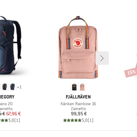
15%
Scont
+
1
ARCHIO
MARCHIO
REGORY
FJÄLLRÄVEN
rticolo
Articolo
ano 20
Kånken Rainbow 16
ruppo di prodotti
Gruppo di prodotti
ainetto
Zainetto
Prezzo
Prezzo ridotto
Prezzo
5 €
67,96 €
99,95 €
5,0
(
1
)
5,0
(
1
)