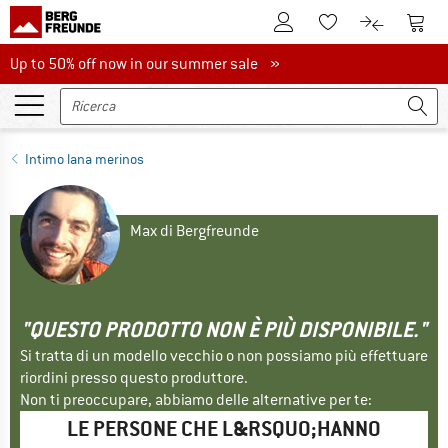
Al conto cliente
Al Ca
Alla lista promemo
Al confront
Up to 50% off now in our summer sale
Up to 50% off now in our summer sale »
Intimo lana merinos
Max di Bergfreunde
"QUESTO PRODOTTO NON È PIÙ DISPONIBILE."
Si tratta di un modello vecchio o non possiamo più effettuare
riordini presso questo produttore.
Non ti preoccupare, abbiamo delle alternative per te:
LE PERSONE CHE L&RSQUO;HANNO