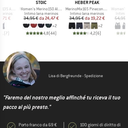
HIO
MARCHIO
MARCHIO
C
STOIC
HEBER PEAK
Articolo
Articolo
Articolo
bySt. Tank
Women's Merino150 AlsenSt. Brief
MerinoMix165 PineconeHe. Boxer
Women's Merin
odotti
Gruppo di prodotti
Gruppo di prodotti
Gruppo 
merinos
Intimo lana merinos
Intimo lana merinos
Intimo
ezzo
ezzo ridotto
Prezzo
Prezzo ridotto
Prezzo
Prezzo ridotto
3,71 €
34,95 €
da
24,47 €
34,95 €
da
19,22 €
54,95 
+
2
+
2
4,1
(
7
)
4,8
(
44
)
4,2
(
6
)
Lisa di Bergfreunde - Spedizione
"Faremo del nostro meglio affinché tu riceva il tuo
pacco al più presto."
Porto franco da 69 €
100 giorni di diritto di