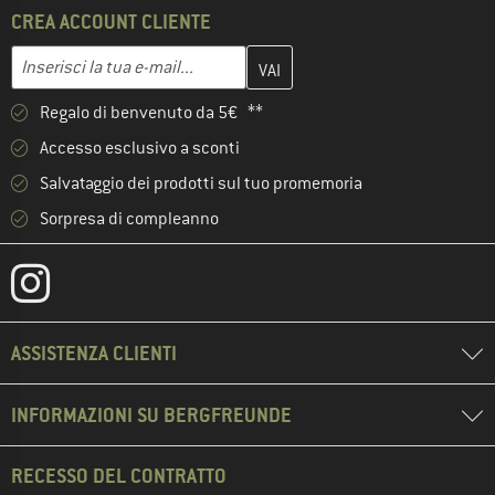
CREA ACCOUNT CLIENTE
Inserisci qui il tuo indirizzo e-mail e crea il tuo account cliente 
Indirizzo e-mail
Regalo di benvenuto da 5€ **
Accesso esclusivo a sconti
Salvataggio dei prodotti sul tuo promemoria
Sorpresa di compleanno
ASSISTENZA CLIENTI
INFORMAZIONI SU BERGFREUNDE
RECESSO DEL CONTRATTO