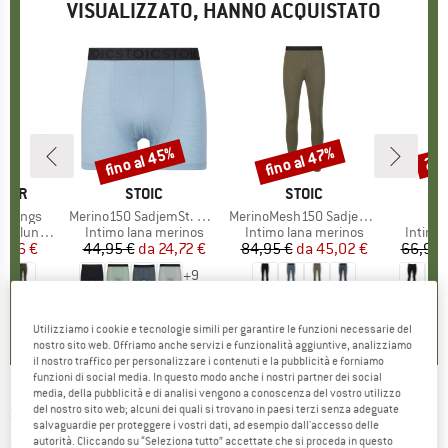
VISUALIZZATO, HANNO ACQUISTATO
fino al 45%
fino al 47%
20
Sconto
Sconto
Scon
O
AKER
MARCHIO
STOIC
MARCHIO
STOIC
eggings
Articolo
Merino150 SadjemSt. Boxer
Articolo
MerinoMesh150 SadjemSt. Long Pants
A
L
tti
 lunghe
Gruppo di prodotti
Intimo lana merinos
Gruppo di prodotti
Intimo lana merinos
Gruppo 
Intimo
ezzo
ezzo ridotto
9,96 €
44,95 €
da
Prezzo
Prezzo ridotto
24,72 €
84,95 €
da
Prezzo
Prezzo ridotto
45,02 €
66,95 
+
9
,8
(
27
)
4,6
(
19
)
4,6
(
25
)
Utilizziamo i cookie e tecnologie simili per garantire le funzioni necessarie del
nostro sito web. Offriamo anche servizi e funzionalità aggiuntive, analizziamo
il nostro traffico per personalizzare i contenuti e la pubblicità e forniamo
funzioni di social media. In questo modo anche i nostri partner dei social
media, della pubblicità e di analisi vengono a conoscenza del vostro utilizzo
SWIX
-
Heat Wool Tights - Intimo lana
del nostro sito web; alcuni dei quali si trovano in paesi terzi senza adeguate
salvaguardie per proteggere i vostri dati, ad esempio dall'accesso delle
merinos
autorità. Cliccando su “Seleziona tutto” accettate che si proceda in questo