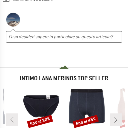
INTIMO LANA MERINOS TOP SELLER
fino al 30%
fino al 45%
fin
Sconto
Sconto
Scon