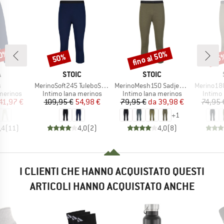
30%
fino al 50%
50%
45
Sconto
Sconto
Scon
HIO
MARCHIO
MARCHIO
A
STOIC
STOIC
lo
Articolo
Articolo
Articolo
s
MerinoSoft245 TuleboSt. 3/4 Pants
MerinoMesh150 SadjemSt. 3/4 Pants
Merino180 Be
odotti
Gruppo di prodotti
Gruppo di prodotti
Gruppo 
merinos
Intimo lana merinos
Intimo lana merinos
Intimo
ezzo
ezzo ridotto
Prezzo
Prezzo ridotto
Prezzo
Prezzo ridotto
41,97 €
109,95 €
54,98 €
79,95 €
da
39,98 €
74,95 
+
1
,4
(
11
)
4,0
(
2
)
4,0
(
8
)
I CLIENTI CHE HANNO ACQUISTATO QUESTI
ARTICOLI HANNO ACQUISTATO ANCHE