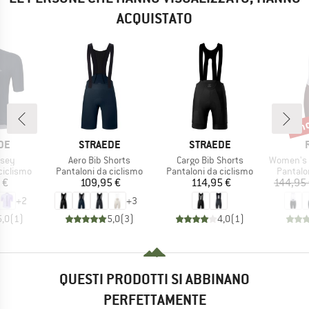
ACQUISTATO
fin
Scon
IO
MARCHIO
MARCHIO
DE
STRAEDE
STRAEDE
Articolo
Articolo
Articolo
rsey
Aero Bib Shorts
Cargo Bib Shorts
Women's C
odotti
Gruppo di prodotti
Gruppo di prodotti
Gruppo 
ciclismo
Pantaloni da ciclismo
Pantaloni da ciclismo
Pantalo
ezzo
Prezzo
Prezzo
 €
109,95 €
114,95 €
144,95
+
2
+
3
5,0
(
1
)
5,0
(
3
)
4,0
(
1
)
QUESTI PRODOTTI SI ABBINANO
PERFETTAMENTE