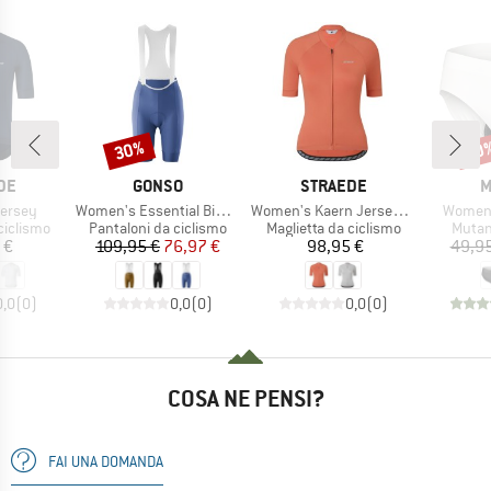
30%
20
Sconto
Scon
IO
MARCHIO
MARCHIO
M
DE
GONSO
STRAEDE
M
Articolo
Articolo
Articolo
Jersey
Women's Essential Bib Kit
Women's Kaern Jersey Pro
Women
odotti
Gruppo di prodotti
Gruppo di prodotti
Gruppo
ciclismo
Pantaloni da ciclismo
Maglietta da ciclismo
Mutan
ezzo
Prezzo
Prezzo ridotto
Prezzo
 €
109,95 €
76,97 €
98,95 €
49,95
0,0
(
0
)
0,0
(
0
)
0,0
(
0
)
COSA NE PENSI?
FAI UNA DOMANDA