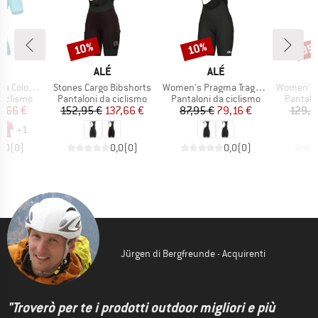
10%
10%
35
Sconto
Sconto
Scon
CHIO
MARCHIO
MARCHIO
ALÉ
ALÉ
Articolo
Articolo
Articolo
k S/S Jersey
Stones Cargo Bibshorts
Women's Pragma Traguardo 2.0 Bibshorts
Women's DalslandSt
odotti
Gruppo di prodotti
Gruppo di prodotti
Gruppo 
ciclismo
Pantaloni da ciclismo
Pantaloni da ciclismo
Pantalo
ezzo
ezzo ridotto
Prezzo
Prezzo ridotto
Prezzo
Prezzo ridotto
3,66 €
152,95 €
137,66 €
87,95 €
79,16 €
129,9
+
1
0,0
(
0
)
0,0
(
0
)
0,0
(
0
)
Jürgen di Bergfreunde - Acquirenti
"Troverò per te i prodotti outdoor migliori e più