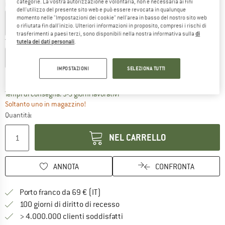
categorie. La vostra autorizzazione è volontaria, non è necessaria ai fini
Colore:
Espresso
dell'utilizzo del presente sito web e può essere revocata in qualunque
momento nelle "Impostazioni dei cookie" nell'area in basso del nostro sito web
o rifiutata fin dall'inizio. Ulteriori informazioni in proposito, compresi i rischi di
trasferimenti a paesi terzi, sono disponibili nella nostra informativa sulla
di
Taglia:
M
tutela dei dati personali
.
XXS
XS
S
M
L
XL
XXL
IMPOSTAZIONI
SELEZIONA TUTTI
Guida alle taglie
Il link si apre in una casella infor
Tempi di consegna: 3-5 giorni lavorativi
Soltanto uno in magazzino!
Quantità:
NEL CARRELLO
ANNOTA
CONFRONTA
Qui trovi ulteriori informazioni sulle
Porto franco da 69 € (IT)
Vai alla politica di recesso qui 
100 giorni di diritto di recesso
> 4.000.000 clienti soddisfatti