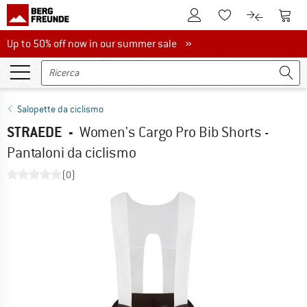
Al conto cliente
Al Ca
Alla lista promemo
Al confront
Up to 50% off now in our summer sale
Up to 50% off now in our summer sale »
Salopette da ciclismo
STRAEDE
-
Women's Cargo Pro Bib Shorts -
Pantaloni da ciclismo
(0)