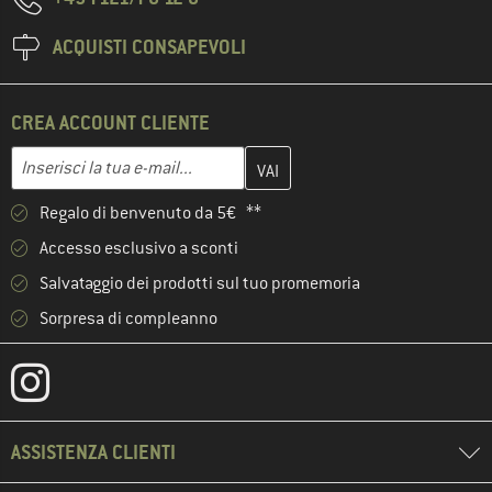
ACQUISTI CONSAPEVOLI
CREA ACCOUNT CLIENTE
Inserisci qui il tuo indirizzo e-mail e crea il tuo account cliente 
Indirizzo e-mail
Regalo di benvenuto da 5€ **
Accesso esclusivo a sconti
Salvataggio dei prodotti sul tuo promemoria
Sorpresa di compleanno
ASSISTENZA CLIENTI