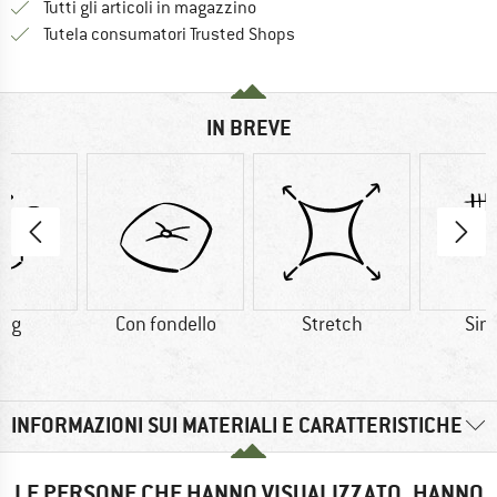
Tutti gli articoli in magazzino
Trovi tutte le informazioni q
Tutela consumatori Trusted Shops
IN BREVE
3 g
Con fondello
Stretch
Sint
INFORMAZIONI SUI MATERIALI E CARATTERISTICHE
LE PERSONE CHE HANNO VISUALIZZATO, HANNO