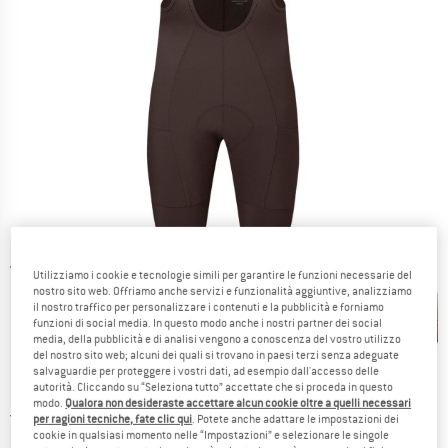
Viste dettagliate
Utilizziamo i cookie e tecnologie simili per garantire le funzioni necessarie del
nostro sito web. Offriamo anche servizi e funzionalità aggiuntive, analizziamo
il nostro traffico per personalizzare i contenuti e la pubblicità e forniamo
funzioni di social media. In questo modo anche i nostri partner dei social
media, della pubblicità e di analisi vengono a conoscenza del vostro utilizzo
del nostro sito web; alcuni dei quali si trovano in paesi terzi senza adeguate
salvaguardie per proteggere i vostri dati, ad esempio dall'accesso delle
autorità. Cliccando su “Seleziona tutto” accettate che si proceda in questo
Prezzo:
134,95
€
incl. IVA
modo.
Qualora non desideraste accettare alcun cookie oltre a quelli necessari
Italia. Informazioni sui cost
Nessuna spesa di spedizione
(IT)
per ragioni tecniche, fate clic qui
. Potete anche adattare le impostazioni dei
cookie in qualsiasi momento nelle “Impostazioni” e selezionare le singole