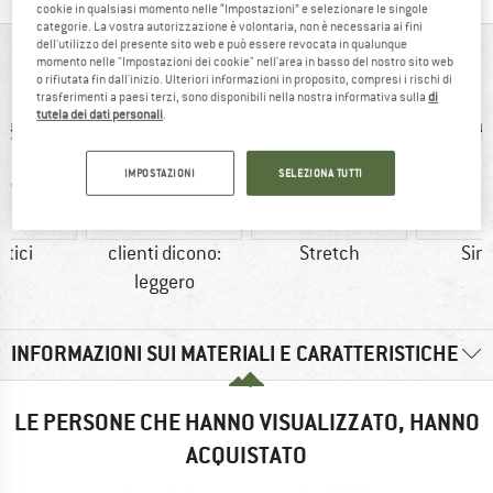
cookie in qualsiasi momento nelle “Impostazioni” e selezionare le singole
categorie. La vostra autorizzazione è volontaria, non è necessaria ai fini
dell'utilizzo del presente sito web e può essere revocata in qualunque
IN BREVE
momento nelle "Impostazioni dei cookie" nell'area in basso del nostro sito web
o rifiutata fin dall'inizio. Ulteriori informazioni in proposito, compresi i rischi di
trasferimenti a paesi terzi, sono disponibili nella nostra informativa sulla
di
tutela dei dati personali
.
IMPOSTAZIONI
SELEZIONA TUTTI
etici
clienti dicono:
Stretch
Sint
leggero
INFORMAZIONI SUI MATERIALI E CARATTERISTICHE
LE PERSONE CHE HANNO VISUALIZZATO, HANNO
ACQUISTATO