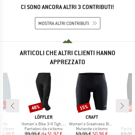
CI SONO ANCORA ALTRI 3 CONTRIBUTI!
MOSTRA ALTRI CONTRIBUTI
ARTICOLI CHE ALTRI CLIENTI HANNO
APPREZZATO
55%
48%
15%
30
Sconto
Sconto
Scon
HIO
MARCHIO
MARCHIO
E
LÖFFLER
CRAFT
Articolo
Articolo
A
horts
Women's Bike 3/4 Tights Basic
Women's Greatness Bike Shorts
dotti
Gruppo di prodotti
Gruppo di prodotti
Gruppo 
ciclismo
Pantaloni da ciclismo
Mutande ciclismo
Pantalo
ezzo
ezzo ridotto
Prezzo
Prezzo ridotto
Prezzo
Prezzo ridotto
35,98 €
99,95 €
da
51,97 €
59,95 €
50,96 €
69,95 