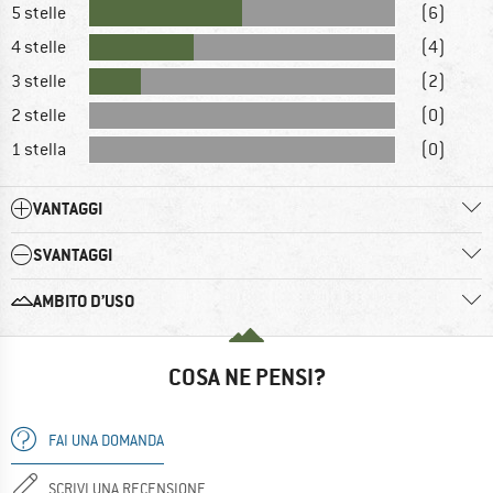
5 stelle
(6)
4 stelle
(4)
3 stelle
(2)
2 stelle
(0)
1 stella
(0)
VANTAGGI
SVANTAGGI
AMBITO D’USO
COSA NE PENSI?
FAI UNA DOMANDA
SCRIVI UNA RECENSIONE