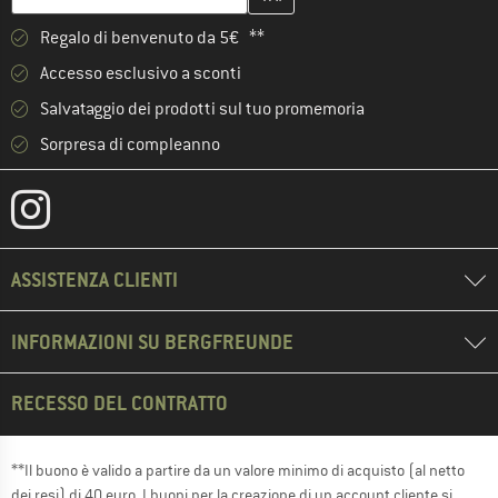
Regalo di benvenuto da 5€ **
Accesso esclusivo a sconti
Salvataggio dei prodotti sul tuo promemoria
Sorpresa di compleanno
ASSISTENZA CLIENTI
INFORMAZIONI SU BERGFREUNDE
RECESSO DEL CONTRATTO
**Il buono è valido a partire da un valore minimo di acquisto (al netto
dei resi) di 40 euro. I buoni per la creazione di un account cliente si