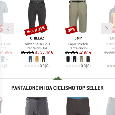
50%
fino al 35%
30%
48
Sconto
Sconto
Scon
HIO
MARCHIO
MARCHIO
MA
C
CHILLAZ
CMP
LU
Articolo
Articolo
Artico
g Pocket Tee
Wilder Kaiser 2.0
Capri Stretch
Makke
 prodotti
Gruppo di prodotti
Gruppo di prodotti
Gru
rino
Pantaloni 3/4
Pantaloncini
Gia
ezzo
ezzo ridotto
Prezzo
Prezzo ridotto
Prezzo
Prezzo ridotto
34,98 €
89,95 €
da
58,47 €
39,95 €
27,97 €
409,9
+
1
4,4
(
8
)
0,0
(
0
)
0,0
(
0
)
PANTALONCINI DA CICLISMO TOP SELLER