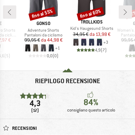
fino al 55%
fino al 60%
52
Sconto
Sconto
Scon
MARCHIO
TROLLKIDS
HIO
MARCHIO
E
GONSO
Articolo
Kid's Haugesund Shorts
Articolo
Articolo
o Shorts
Adventure Shorts
Women's Adven
Prezzo
Prezzo ridotto
34,95 €
da
13,98 €
tti
Gruppo di prodotti
Gruppo 
 ciclismo
Pantaloni da ciclismo
Pantalo
ezzo
ezzo ridotto
Prezzo
Prezzo ridotto
7,97 €
99,95 €
da
44,98 €
99,95 
+
3
+
1
4,9
(
7
)
4,6
(
5
)
0,0
(
0
)
RIEPILOGO RECENSIONE
84%
4,3
(12)
consigliano questo articolo
RECENSIONI