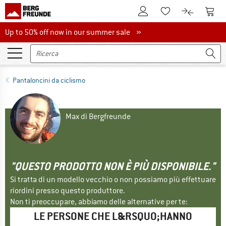
Al conto cliente
Al Ca
Alla lista promemo
Al confront
Up to 50% off now in our summer sale
Up to 50% off now in our summer sale »
Pantaloncini da ciclismo
Max di Bergfreunde
"QUESTO PRODOTTO NON È PIÙ DISPONIBILE."
Si tratta di un modello vecchio o non possiamo più effettuare
riordini presso questo produttore.
Non ti preoccupare, abbiamo delle alternative per te:
LE PERSONE CHE L&RSQUO;HANNO