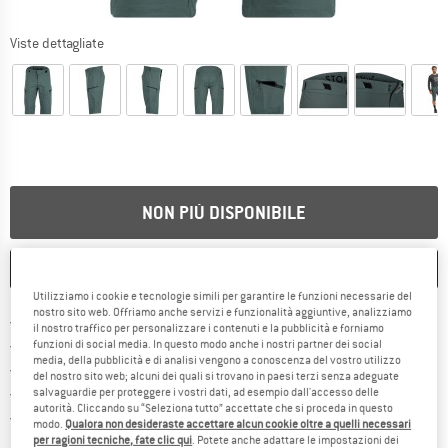
Viste dettagliate
NON PIÙ DISPONIBILE
ANNOTA
CONFRONTA
Utilizziamo i cookie e tecnologie simili per garantire le funzioni necessarie del
nostro sito web. Offriamo anche servizi e funzionalità aggiuntive, analizziamo
Qui trovi ulteriori informazioni sulle
Porto franco da 69 € (IT)
il nostro traffico per personalizzare i contenuti e la pubblicità e forniamo
Vai alla politica di recesso qui 
100 giorni di diritto di recesso
funzioni di social media. In questo modo anche i nostri partner dei social
media, della pubblicità e di analisi vengono a conoscenza del vostro utilizzo
> 4.000.000 clienti soddisfatti
del nostro sito web; alcuni dei quali si trovano in paesi terzi senza adeguate
Tutti gli articoli in magazzino
salvaguardie per proteggere i vostri dati, ad esempio dall'accesso delle
autorità. Cliccando su “Seleziona tutto” accettate che si proceda in questo
Trovi tutte le informazioni q
Tutela consumatori Trusted Shops
modo.
Qualora non desideraste accettare alcun cookie oltre a quelli necessari
per ragioni tecniche, fate clic qui
. Potete anche adattare le impostazioni dei