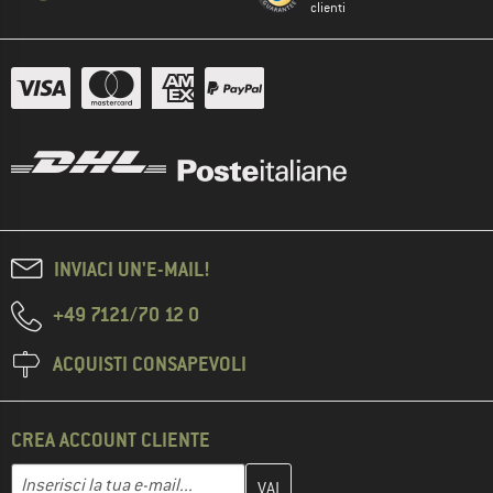
clienti
INVIACI UN'E-MAIL!
+49 7121/70 12 0
ACQUISTI CONSAPEVOLI
CREA ACCOUNT CLIENTE
Inserisci qui il tuo indirizzo e-mail e crea il tuo account cliente 
Indirizzo e-mail