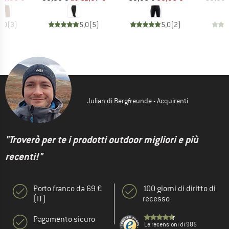
5,0
(
3
)
5,0
(
5
)
5,0
(
2
)
Julian di Bergfreunde - Acquirenti
"Troverò per te i prodotti outdoor migliori e più
recenti!"
Porto franco da 69 €
100 giorni di diritto di
(IT)
recesso
Pagamento sicuro
Le recensioni di 985