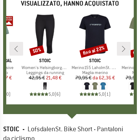
VISUALIZZATO, HANNO ACQUISTATO
fino al 22%
fin
50%
Sconto
Sconto
Scon
TURAL
MARCHIO
STOIC
MARCHIO
STOIC
xclusive
Articolo
Women's HelsingborgSt. Performance 3/4 Tights II
Articolo
Merino155 LaholmSt. Print T-Shirt Ridge
Articolo
Merino155 LaholmSt. 
 prodotti
rino
Gruppo di prodotti
Leggings da running
Gruppo di prodotti
Maglia merino
Grup
Mag
ezzo
ezzo ridotto
5,97 €
42,95 €
Prezzo
Prezzo ridotto
21,48 €
79,95 €
da
Prezzo
Prezzo ridotto
62,36 €
79,95 
0,0
(
0
)
5,0
(
6
)
5,0
(
1
)
STOIC
-
LofsdalenSt. Bike Short - Pantaloni
da ciclismo