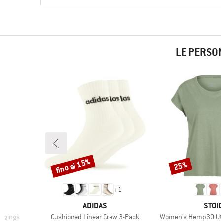
LE PERSO
fino al 15%
25%
Sconto
Sconto
+
1
MARCHIO
MARC
ADIDAS
STOI
Articolo
Articolo
eggings
Cushioned Linear Crew 3-Pack
Women's Hemp30 Utb