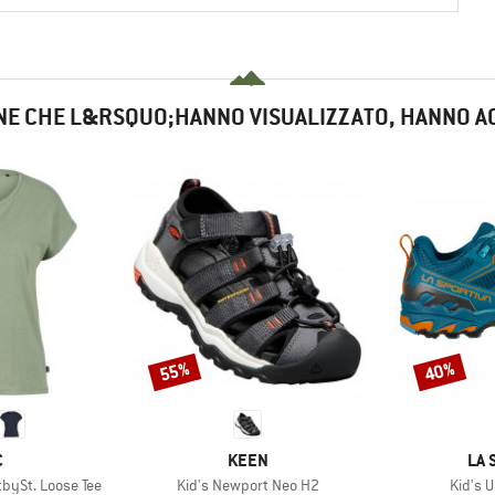
NE CHE L&RSQUO;HANNO VISUALIZZATO, HANNO A
55%
40%
Sconto
Sconto
HIO
MARCHIO
MAR
C
KEEN
LA 
Articolo
Articol
ySt. Loose Tee
Kid's Newport Neo H2
Kid's U