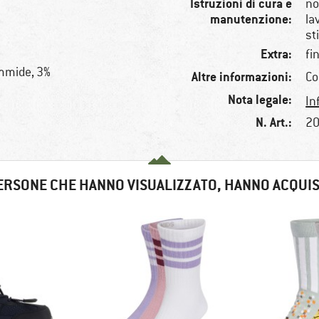
Istruzioni di cura e
no
manutenzione:
la
st
Extra:
fi
ammide, 3%
Altre informazioni:
Co
Nota legale:
In
N. Art.:
20
ERSONE CHE HANNO VISUALIZZATO, HANNO ACQUI