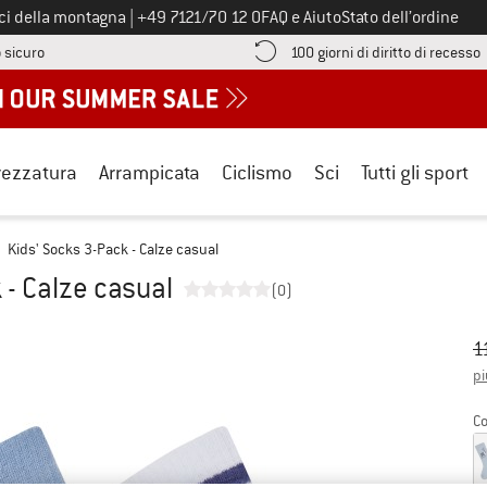
Chiamaci al numero
ici della montagna
|
+49 7121/70 12 0
FAQ e Aiuto
Stato dell’ordine
Qui trovi le informazioni di pagamento! Si apre in una casella informa
V
 sicuro
100 giorni di diritto di recesso
rezzatura
Arrampicata
Ciclismo
Sci
Tutti gli sport
Kids' Socks 3-Pack - Calze casual
 - Calze casual
(0)
Pr
Pr
1
pi
Co