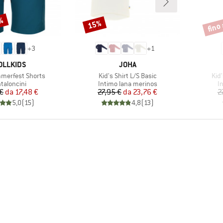
0%
fino
15%
Sconto
Scont
+
3
+
1
RCHIO
MARCHIO
OLLKIDS
JOHA
Articolo
Arti
merfest Shorts
Kid's Shirt L/S Basic
Kid'
ppo di prodotti
Gruppo di prodotti
Gr
taloncini
Intimo lana merinos
I
Prezzo
Prezzo ridotto
Prezzo
Prezzo ridotto
€
da
17,48 €
27,95 €
da
23,76 €
2
5,0
(
15
)
4,8
(
13
)