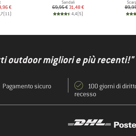
o di prodotti
Gruppo di prodotti
Grupp
t
Sandali
Scar
ezzo
ezzo ridotto
Prezzo
Prezzo ridotto
9,96 €
69,95 €
31,48 €
89,95
,7
(
11
)
4,4
(
5
)
ti outdoor migliori e più recenti!"
Pagamento sicuro
100 giorni di diritt
recesso