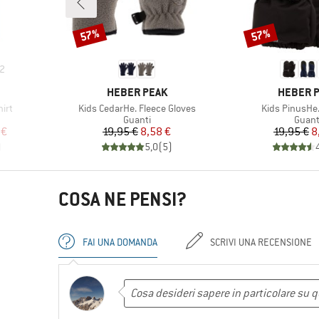
57%
57%
Sconto
Sconto
2
MARCHIO
MARCHI
HEBER PEAK
HEBER 
Articolo
Articolo
hirt
Kids CedarHe. Fleece Gloves
Kids PinusHe.
rodotti
Gruppo di prodotti
Gruppo
Guanti
Guant
ridotto
Prezzo
Prezzo ridotto
Pr
Pr
 €
19,95 €
8,58 €
19,95 €
8
)
5,0
(
5
)
COSA NE PENSI?
FAI UNA DOMANDA
SCRIVI UNA RECENSIONE