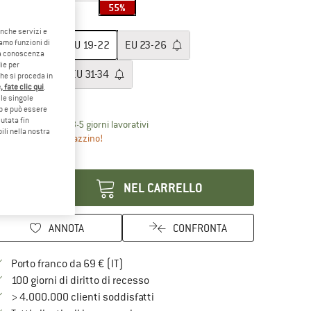
55%
glia: EU
19-22
anche servizi e
iamo funzioni di
EU
17-18
EU
19-22
EU
23-26
o a conoscenza
ie per
EU
27-30
EU
31-34
che si proceda in
 fate clic qui
.
ida alle taglie
le singole
eb e può essere
utata fin
Il link si apre in una casella informati
mpi di consegna: 3-5 giorni lavorativi
ili nella nostra
ltanto uno in magazzino!
antità:
NEL CARRELLO
ANNOTA
CONFRONTA
Qui trovi ulteriori informazioni sulle spe
Porto franco da 69 € (IT)
Vai alla politica di recesso qui Si a
100 giorni di diritto di recesso
> 4.000.000 clienti soddisfatti