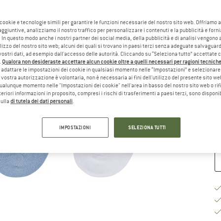
Ta
 cookie e tecnologie simili per garantire le funzioni necessarie del nostro sito web. Offriamo 
aggiuntive, analizziamo il nostro traffico per personalizzare i contenuti e la pubblicità e forn
 In questo modo anche i nostri partner dei social media, della pubblicità e di analisi vengon
ilizzo del nostro sito web; alcuni dei quali si trovano in paesi terzi senza adeguate salvaguard
vostri dati, ad esempio dall'accesso delle autorità. Cliccando su “Seleziona tutto” accettate 
.
Qualora non desideraste accettare alcun cookie oltre a quelli necessari per ragioni tecniche,
Gu
adattare le impostazioni dei cookie in qualsiasi momento nelle “Impostazioni” e selezionare 
 vostra autorizzazione è volontaria, non è necessaria ai fini dell'utilizzo del presente sito w
ualunque momento nelle "Impostazioni dei cookie" nell'area in basso del nostro sito web o rifi
Te
lteriori informazioni in proposito, compresi i rischi di trasferimenti a paesi terzi, sono disponib
So
sulla
di tutela dei dati personali
.
Qu
IMPOSTAZIONI
SELEZIONA TUTTI