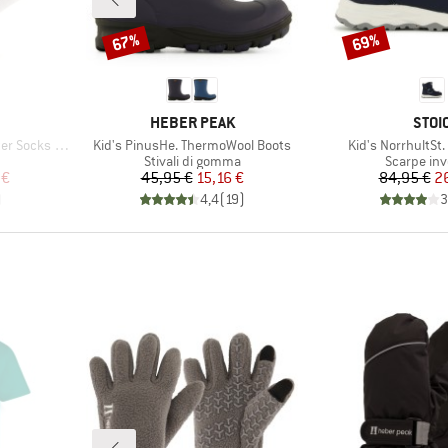
67%
69%
Sconto
Sconto
MARCHIO
MARC
HEBER PEAK
STOI
Articolo
Articolo
cks Striped
Kid's PinusHe. ThermoWool Boots
Kid's NorrhultSt
otti
Gruppo di prodotti
Gruppo di 
Stivali di gomma
Scarpe inv
ridotto
Prezzo
Prezzo ridotto
Pr
Pr
 €
45,95 €
15,16 €
84,95 €
2
)
4,4
(
19
)
3