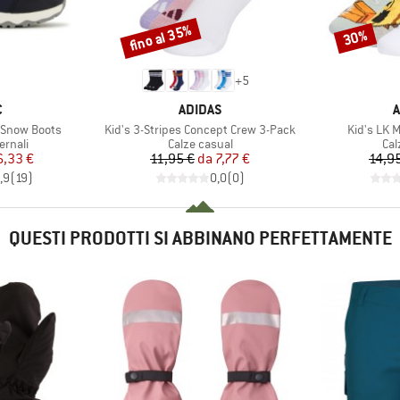
fino al 35%
30%
Sconto
Sconto
+
5
HIO
MARCHIO
M
C
ADIDAS
A
Articolo
Articolo
. Snow Boots
Kid's 3-Stripes Concept Crew 3-Pack
Kid's LK 
prodotti
Gruppo di prodotti
Gru
ernali
Calze casual
Cal
ezzo
ezzo ridotto
Prezzo
Prezzo ridotto
6,33 €
11,95 €
da
7,77 €
14,9
,9
(
19
)
0,0
(
0
)
QUESTI PRODOTTI SI ABBINANO PERFETTAMENTE