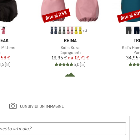
fino al 25%
fino al 5
Sconto
Sconto
+
3
O
MARCHIO
MA
PEAK
REIMA
TR
Articolo
Articolo
 Mittens
Kid's Kura
Kid's Ham
 di prodotti
Gruppo di prodotti
Gru
i
Copriguanti
Pan
ezzo
ezzo ridotto
Prezzo
Prezzo ridotto
,58 €
16,95 €
da
12,71 €
34,95 
4,5
(
8
)
5,0
(
5
)
CONDIVIDI UN'IMMAGINE