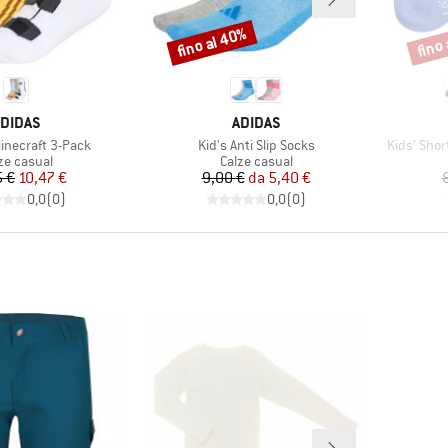
fino al 40%
fino
Sconto
Scont
ARCHIO
MARCHIO
DIDAS
ADIDAS
Articolo
Articolo
Minecraft 3-Pack
Kid's Anti Slip Socks
Kids' Sho
ppo di prodotti
Gruppo di prodotti
ze casual
Calze casual
Prezzo
Prezzo ridotto
Prezzo
Prezzo ridotto
5 €
10,47 €
9,00 €
da
5,40 €
0,0
(
0
)
0,0
(
0
)