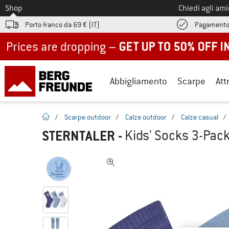
Allo
Shop
Chiedi agli am
Porto franco da 69 € (IT)
Pagamento
Up to 50% off now in our summer sale
Abbigliamento
Scarpe
Att
pagina iniziale
/
Scarpe outdoor
/
Calze outdoor
/
Calze casual
/
STERNTALER
-
Kids' Socks 3-Pack