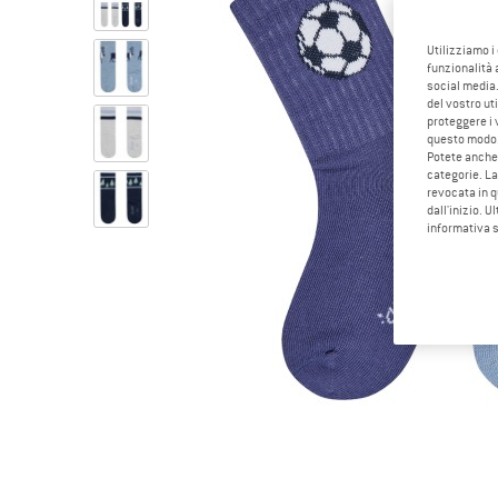
Utilizziamo i
funzionalità 
social media.
del vostro ut
proteggere i 
questo modo
Potete anche 
categorie. La
revocata in q
dall'inizio. U
informativa 