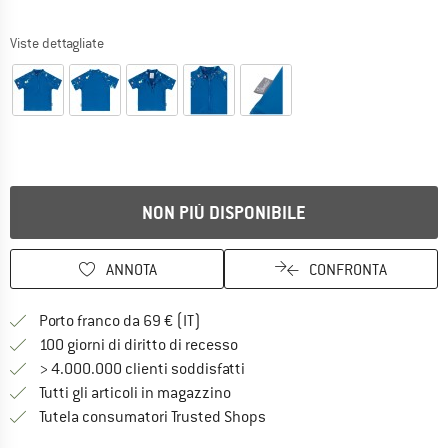
Viste dettagliate
NON PIÙ DISPONIBILE
ANNOTA
CONFRONTA
Qui trovi ulteriori informazioni sulle
Porto franco da 69 € (IT)
Vai alla politica di recesso qui 
100 giorni di diritto di recesso
> 4.000.000 clienti soddisfatti
Tutti gli articoli in magazzino
Trovi tutte le informazioni q
Tutela consumatori Trusted Shops