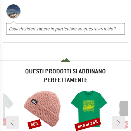
QUESTI PRODOTTI SI ABBINANO
PERFETTAMENTE
40%
fino al 35%
60%
70
Sconto
Sconto
Scon