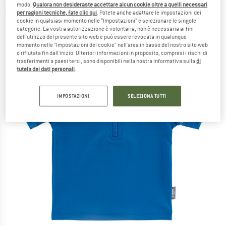
modo.
Qualora non desideraste accettare alcun cookie oltre a quelli necessari
per ragioni tecniche, fate clic qui
. Potete anche adattare le impostazioni dei
(0)
cookie in qualsiasi momento nelle “Impostazioni” e selezionare le singole
categorie. La vostra autorizzazione è volontaria, non è necessaria ai fini
dell'utilizzo del presente sito web e può essere revocata in qualunque
momento nelle "Impostazioni dei cookie" nell'area in basso del nostro sito web
o rifiutata fin dall'inizio. Ulteriori informazioni in proposito, compresi i rischi di
trasferimenti a paesi terzi, sono disponibili nella nostra informativa sulla
di
tutela dei dati personali
.
IMPOSTAZIONI
SELEZIONA TUTTI