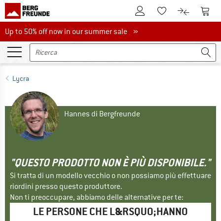
Al conto cliente
Al Ca
Alla lista promemo
Al confront
Up to 50% off now in our summer sale
Up to 50% off now in our summer sale »
Lycra
Hannes di Bergfreunde
"QUESTO PRODOTTO NON È PIÙ DISPONIBILE."
Si tratta di un modello vecchio o non possiamo più effettuare
riordini presso questo produttore.
Non ti preoccupare, abbiamo delle alternative per te:
LE PERSONE CHE L&RSQUO;HANNO