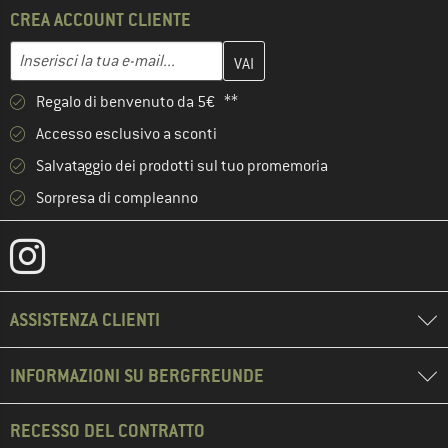
CREA ACCOUNT CLIENTE
Inserisci qui il tuo indirizzo e-mail e crea il tuo account cliente 
Indirizzo e-mail
Regalo di benvenuto da 5€ **
Accesso esclusivo a sconti
Salvataggio dei prodotti sul tuo promemoria
Sorpresa di compleanno
ASSISTENZA CLIENTI
INFORMAZIONI SU BERGFREUNDE
RECESSO DEL CONTRATTO