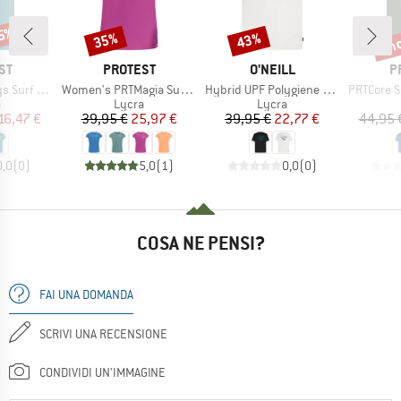
45%
fin
35%
43%
Sconto
Sconto
Scon
IO
MARCHIO
MARCHIO
M
ST
PROTEST
O'NEILL
P
Articolo
Articolo
Articolo
f T-Shirt
Women's PRTMagia Surf T-Shirt
Hybrid UPF Polygiene Graphic T-Shirt
PRTCore Surf T-
o di prodotti
Gruppo di prodotti
Gruppo di prodotti
a
Lycra
Lycra
ezzo
ezzo ridotto
Prezzo
Prezzo ridotto
Prezzo
Prezzo ridotto
16,47 €
39,95 €
25,97 €
39,95 €
22,77 €
44,95 
0,0
(
0
)
5,0
(
1
)
0,0
(
0
)
COSA NE PENSI?
FAI UNA DOMANDA
SCRIVI UNA RECENSIONE
CONDIVIDI UN'IMMAGINE