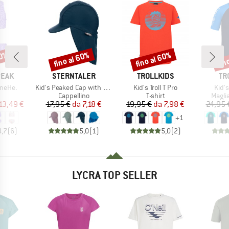
70%
fino al 60%
fino al 60%
fin
Sconto
Sconto
Scon
O
MARCHIO
MARCHIO
MA
PEAK
STERNTALER
TROLLKIDS
TR
Articolo
Articolo
Artic
ineHe.
Kid's Peaked Cap with Neck Protection with Cord
Kid's Troll T Pro
Kid's
o di prodotti
Gruppo di prodotti
Gruppo di prodotti
Grupp
Cappellino
T-shirt
Magli
ezzo
ezzo ridotto
Prezzo
Prezzo ridotto
Prezzo
Prezzo ridotto
13,49 €
17,95 €
da
7,18 €
19,95 €
da
7,98 €
24,95 
+
1
4,7
(
6
)
5,0
(
1
)
5,0
(
2
)
LYCRA TOP SELLER