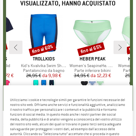
VISUALIZZATO, HANNO ACQUISTATO
45%
fino al 60%
fino al 65%
57
Sconto
Sconto
Scon
O
IDS
MARCHIO
TROLLKIDS
MARCHIO
HEBER PEAK
MAR
HEB
t Solid
Articolo
Kid's Kvalvika Swim Shorts
Articolo
Women's SeapineHe. Bikini Pants with Waistband
Articolo
Women's SeapineHe. 
o di prodotti
a
Gruppo di prodotti
Pantaloncino da bagno
Gruppo di prodotti
Parte inferiore bikini
Gruppo 
Parte in
ezzo
ezzo ridotto
13,72 €
24,95 €
da
Prezzo
Prezzo ridotto
9,98 €
34,95 €
da
Prezzo
Prezzo ridotto
12,23 €
29,9
0,0
(
0
)
5,0
(
5
)
5,0
(
1
)
Utilizziamo i cookie e tecnologie simili per garantire le funzioni necessarie del
nostro sito web. Offriamo anche servizi e funzionalità aggiuntive, analizziamo
il nostro traffico per personalizzare i contenuti e la pubblicità e forniamo
funzioni di social media. In questo modo anche i nostri partner dei social
media, della pubblicità e di analisi vengono a conoscenza del vostro utilizzo
STERNTALER
-
Kids' Short-Sleeved Swim
del nostro sito web; alcuni dei quali si trovano in paesi terzi senza adeguate
salvaguardie per proteggere i vostri dati, ad esempio dall'accesso delle
Shirt – Space - Lycra
autorità. Cliccando su “Seleziona tutto” accettate che si proceda in questo