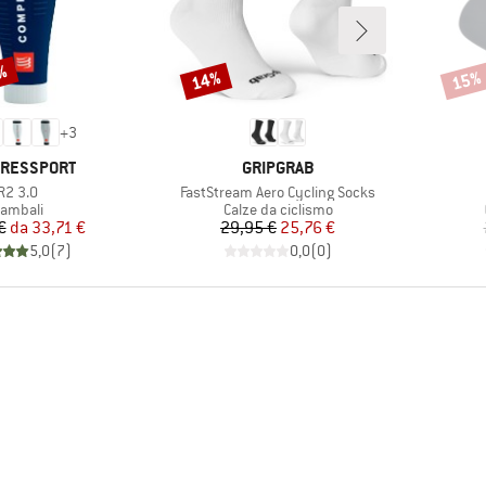
5%
14%
15%
Sconto
Scont
+
3
HIO
MARCHIO
RESSPORT
GRIPGRAB
Articolo
Articolo
R2 3.0
FastStream Aero Cycling Socks
ruppo di prodotti
Gruppo di prodotti
ambali
Calze da ciclismo
Prezzo
Prezzo ridotto
Prezzo
Prezzo ridotto
€
da
33,71 €
29,95 €
25,76 €
5,0
(
7
)
0,0
(
0
)