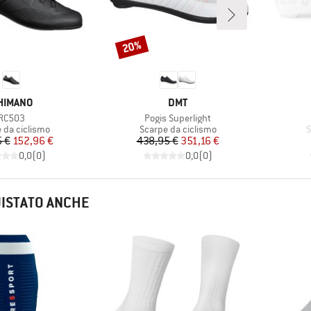
20%
Sconto
ARCHIO
MARCHIO
HIMANO
DMT
Articolo
Articolo
RC503
Pogis Superlight
 di prodotti
Gruppo di prodotti
G
 da ciclismo
Scarpe da ciclismo
S
Prezzo
Prezzo ridotto
Prezzo
Prezzo ridotto
 €
152,96 €
438,95 €
351,16 €
0,0
(
0
)
0,0
(
0
)
UISTATO ANCHE