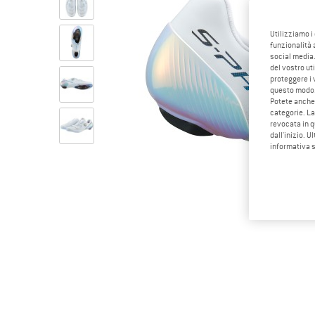
Utilizziamo i
funzionalità 
social media.
del vostro ut
proteggere i 
questo modo
Potete anche 
categorie. La
revocata in q
dall'inizio. U
informativa 