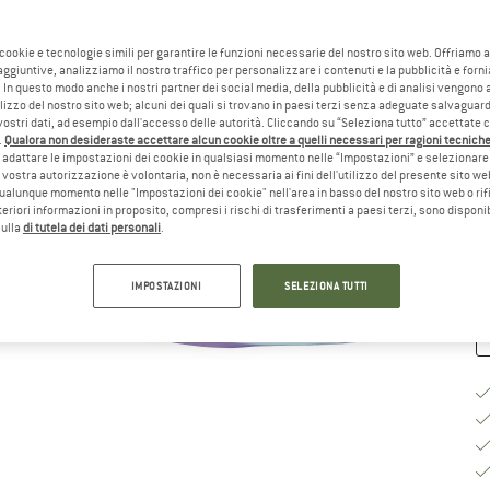
Sc
 cookie e tecnologie simili per garantire le funzioni necessarie del nostro sito web. Offriamo 
aggiuntive, analizziamo il nostro traffico per personalizzare i contenuti e la pubblicità e forn
 In questo modo anche i nostri partner dei social media, della pubblicità e di analisi vengon
ilizzo del nostro sito web; alcuni dei quali si trovano in paesi terzi senza adeguate salvaguard
vostri dati, ad esempio dall'accesso delle autorità. Cliccando su “Seleziona tutto” accettate 
.
Qualora non desideraste accettare alcun cookie oltre a quelli necessari per ragioni tecniche,
Gu
adattare le impostazioni dei cookie in qualsiasi momento nelle “Impostazioni” e selezionare 
 vostra autorizzazione è volontaria, non è necessaria ai fini dell'utilizzo del presente sito w
Te
ualunque momento nelle "Impostazioni dei cookie" nell'area in basso del nostro sito web o rifi
lteriori informazioni in proposito, compresi i rischi di trasferimenti a paesi terzi, sono disponib
Qu
sulla
di tutela dei dati personali
.
IMPOSTAZIONI
SELEZIONA TUTTI