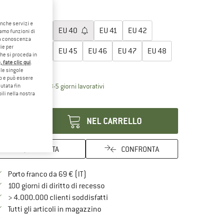
15%
egli la taglia:
anche servizi e
EU
38
EU
39
EU
40
EU
41
EU
42
iamo funzioni di
o a conoscenza
ie per
EU
43
EU
44
EU
45
EU
46
EU
47
EU
48
che si proceda in
 fate clic qui
.
ida alle taglie
le singole
eb e può essere
Il link si apre in una casella informati
mpi di consegna: 3-5 giorni lavorativi
utata fin
ili nella nostra
antità:
NEL CARRELLO
ANNOTA
CONFRONTA
Qui trovi ulteriori informazioni sulle spe
Porto franco da 69 € (IT)
Vai alla politica di recesso qui Si a
100 giorni di diritto di recesso
> 4.000.000 clienti soddisfatti
Tutti gli articoli in magazzino