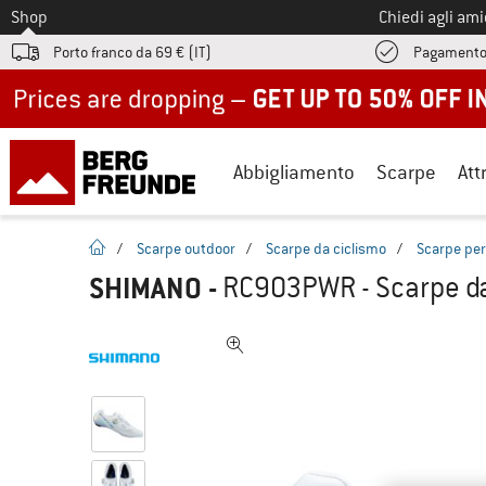
Allo
Shop
Chiedi agli am
Porto franco da 69 € (IT)
Pagamento
Up to 50% off now in our summer sale
Abbigliamento
Scarpe
Att
pagina iniziale
/
Scarpe outdoor
/
Scarpe da ciclismo
/
Scarpe per
SHIMANO
-
RC903PWR - Scarpe da