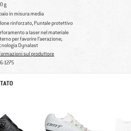
0 g
 paio in misura media
llone rinforzato, Puntale protettivo
rforamento a laser nel materiale
terno per favorire l’aerazione;
cnologia Dynalast
formazioni sul produttore
6-1275
STATO