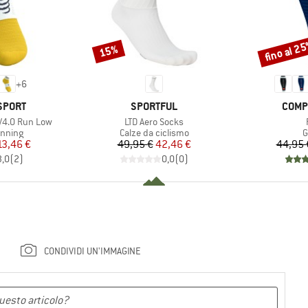
fino al 2
15%
Sconto
Sconto
+
6
MARCHIO
MARC
SPORT
SPORTFUL
COMP
Articolo
V4.0 Run Low
LTD Aero Socks
prodotti
Gruppo di prodotti
G
unning
Calze da ciclismo
G
ezzo
ezzo ridotto
Prezzo
Prezzo ridotto
13,46 €
49,95 €
42,46 €
44,95 
3,0
(
2
)
0,0
(
0
)
CONDIVIDI UN'IMMAGINE