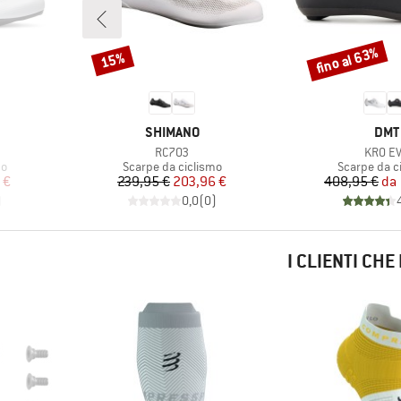
fino al 63%
15%
Sconto
Sconto
MARCHIO
MAR
SHIMANO
DMT
Articolo
Articol
RC703
KR0 E
i
Gruppo di prodotti
Gruppo di p
mo
Scarpe da ciclismo
Scarpe da c
ridotto
Prezzo
Prezzo ridotto
Pr
Pr
 €
239,95 €
203,96 €
408,95 €
da
)
0,0
(
0
)
I CLIENTI CH