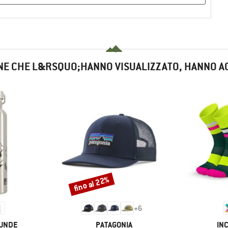
NE CHE L&RSQUO;HANNO VISUALIZZATO, HANNO A
fino al 22%
Sconto
+
6
MARCHIO
MA
UNDE
PATAGONIA
IN