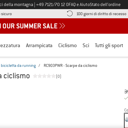
Chiamaci al numero
ici della montagna
|
+49 7121/70 12 0
FAQ e Aiuto
Stato dell’ordine
Qui trovi le informazioni di pagamento! Si apre in una casella informa
V
 sicuro
100 giorni di diritto di recesso
rezzatura
Arrampicata
Ciclismo
Sci
Tutti gli sport
 bicicletta da running
/
RC903PWR - Scarpe da ciclismo
 ciclismo
(0)
Pr
Pr
3
Co