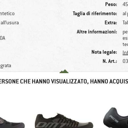
Peso:
45
Taglia di riferimento:
intetico
al
Extra:
 all’usura
Ta
Altre informazioni:
pe
BOA
es
te
Nota legale:
In
N. Art.:
03
egrata
ERSONE CHE HANNO VISUALIZZATO, HANNO ACQUI