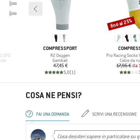
fino al 25%
Sconto
MARCHIO
MARCHIO
COMPRESSPORT
COMPRES
Articolo
Articolo
1 SPD
R2 Oxygen
Pro Racing Socks 
Gruppo di prodotti
Gruppo di 
pido
Gambali
Calze da r
Prezzo
Pr
Pr
47,45 €
17,95 €
da
)
5,0
(
1
)
COSA NE PENSI?
FAI UNA DOMANDA
SCRIVI UNA RECENSIONE