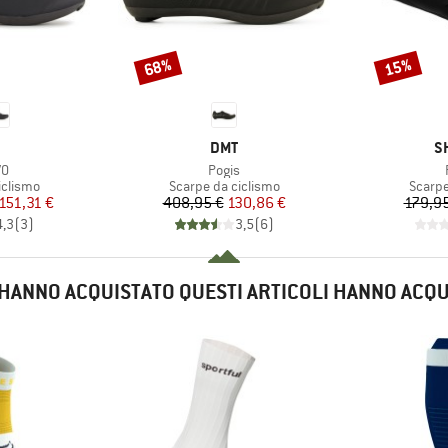
68%
15%
Sconto
Sconto
CHIO
MARCHIO
M
DMT
S
o
Articolo
VO
Pogis
rodotti
Gruppo di prodotti
Gruppo
iclismo
Scarpe da ciclismo
Scarpe
ezzo
ezzo ridotto
Prezzo
Prezzo ridotto
151,31 €
408,95 €
130,86 €
179,95
4,3
(
3
)
3,5
(
6
)
E HANNO ACQUISTATO QUESTI ARTICOLI HANNO ACQ