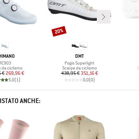
20%
Sconto
ARCHIO
MARCHIO
HIMANO
DMT
Articolo
Articolo
RC903
Pogis Superlight
 di prodotti
Gruppo di prodotti
G
 da ciclismo
Scarpe da ciclismo
S
Prezzo
Prezzo ridotto
Prezzo
Prezzo ridotto
 €
269,96 €
438,95 €
351,16 €
5,0
(
1
)
0,0
(
0
)
ISTATO ANCHE: