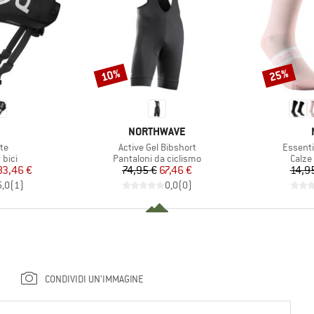
10%
25%
Sconto
Sconto
CHIO
MARCHIO
NORTHWAVE
Articolo
Articolo
ite
Active Gel Bibshort
Essenti
 prodotti
Gruppo di prodotti
Grupp
 bici
Pantaloni da ciclismo
Calze
ezzo
ezzo ridotto
Prezzo
Prezzo ridotto
83,46 €
74,95 €
67,46 €
14,9
5,0
(
1
)
0,0
(
0
)
CONDIVIDI UN'IMMAGINE