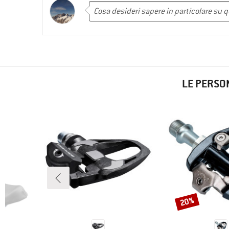
LE PERSO
20%
Sconto