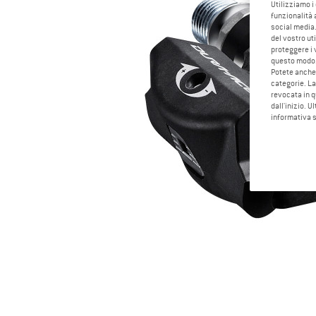
Utilizziamo i
funzionalità 
social media.
del vostro ut
proteggere i 
questo modo
Potete anche 
categorie. La
revocata in q
dall'inizio. U
informativa 