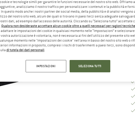
 cookie e tecnologie simili per garantire le funzioni necessarie del nostro sito web. Offriamo 
Sc
aggiuntive, analizziamo il nostro traffico per personalizzare i contenuti e la pubblicità e forn
 In questo modo anche i nostri partner dei social media, della pubblicità e di analisi vengon
ilizzo del nostro sito web; alcuni dei quali si trovano in paesi terzi senza adeguate salvaguard
vostri dati, ad esempio dall'accesso delle autorità. Cliccando su “Seleziona tutto” accettate 
.
Qualora non desideraste accettare alcun cookie oltre a quelli necessari per ragioni tecniche,
Te
adattare le impostazioni dei cookie in qualsiasi momento nelle “Impostazioni” e selezionare 
Qu
 vostra autorizzazione è volontaria, non è necessaria ai fini dell'utilizzo del presente sito w
ualunque momento nelle "Impostazioni dei cookie" nell'area in basso del nostro sito web o rifi
lteriori informazioni in proposito, compresi i rischi di trasferimenti a paesi terzi, sono disponib
sulla
di tutela dei dati personali
.
IMPOSTAZIONI
SELEZIONA TUTTI