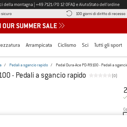
Chiamaci al numero
ici della montagna
|
+49 7121/70 12 0
FAQ e Aiuto
Stato dell’ordine
Qui trovi le informazioni di pagamento! Si apre in una casella informa
V
 sicuro
100 giorni di diritto di recesso
rezzatura
Arrampicata
Ciclismo
Sci
Tutti gli sport
a
/
Pedali a sgancio rapido
/
Pedal Dura-Ace PD-R9100 - Pedali a sganci
00 - Pedali a sgancio rapido
(0)
2
Pr
Co