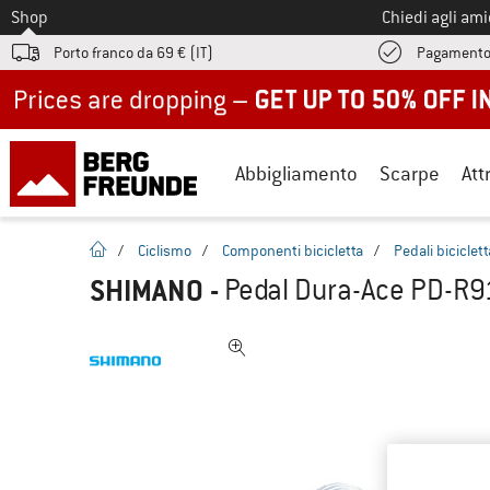
Allo
Shop
Chiedi agli am
Porto franco da 69 € (IT)
Pagamento
Up to 50% off now in our summer sale
Abbigliamento
Scarpe
Att
pagina iniziale
/
Ciclismo
/
Componenti bicicletta
/
Pedali biciclett
SHIMANO
-
Pedal Dura-Ace PD-R91