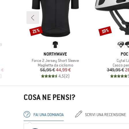
Sconto
Sconto
21%
19%
9
MARCHIO
MAR
NORTHWAVE
POC
Articolo
Articolo
Force 2 Jersey Short Sleeve
Cytal L
odotti
Gruppo di prodotti
Gruppo di
Maglietta da ciclismo
Casco per
ridotto
Prezzo
Prezzo ridotto
Pr
Pr
 €
56,95 €
44,99 €
349,95 €
2
)
4,5
(
2
)
COSA NE PENSI?
FAI UNA DOMANDA
SCRIVI UNA RECENSIONE