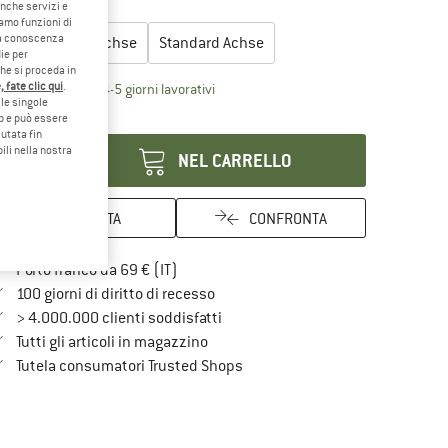
anche servizi e
egli la taglia:
iamo funzioni di
o a conoscenza
4 mm Längere Achse
Standard Achse
ie per
che si proceda in
 fate clic qui
.
Il link si apre in una casella informati
mpi di consegna: 4-5 giorni lavorativi
le singole
antità:
eb e può essere
utata fin
ili nella nostra
NEL CARRELLO
ANNOTA
CONFRONTA
Qui trovi ulteriori informazioni sulle spe
Porto franco da 69 € (IT)
Vai alla politica di recesso qui Si a
100 giorni di diritto di recesso
> 4.000.000 clienti soddisfatti
Tutti gli articoli in magazzino
Trovi tutte le informazioni qui!
Tutela consumatori Trusted Shops