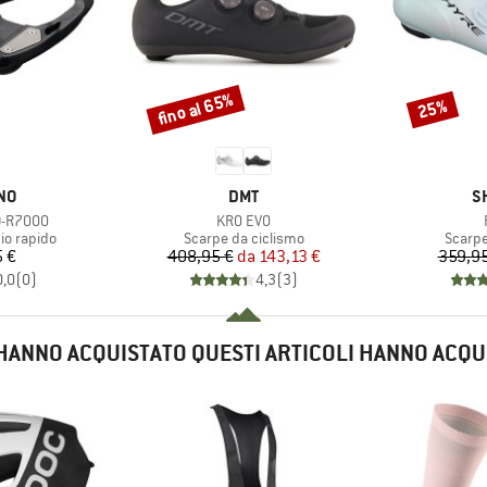
fino al 65%
25%
Sconto
Sconto
IO
MARCHIO
M
NO
DMT
S
Articolo
D-R7000
KR0 EVO
otti
Gruppo di prodotti
Gruppo
io rapido
Scarpe da ciclismo
Scarpe
ezzo
Prezzo
Prezzo ridotto
 €
408,95 €
da
143,13 €
359,95
0,0
(
0
)
4,3
(
3
)
E HANNO ACQUISTATO QUESTI ARTICOLI HANNO ACQU