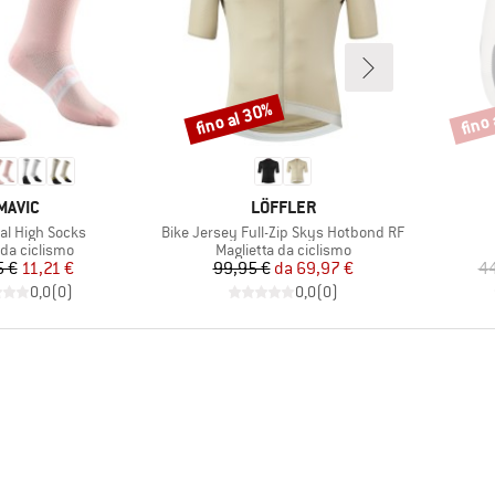
fino al 30%
fino
Sconto
Scont
MARCHIO
MARCHIO
MAVIC
LÖFFLER
Articolo
al High Socks
Bike Jersey Full-Zip Skys Hotbond RF
o di prodotti
Gruppo di prodotti
 da ciclismo
Maglietta da ciclismo
Prezzo
Prezzo ridotto
Prezzo
Prezzo ridotto
5 €
11,21 €
99,95 €
da
69,97 €
44
0,0
(
0
)
0,0
(
0
)