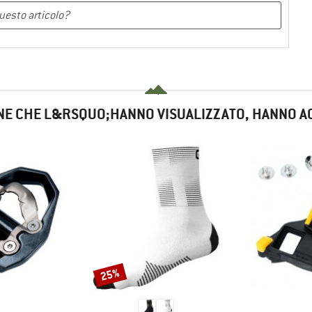
NE CHE L&RSQUO;HANNO VISUALIZZATO, HANNO A
25%
Sconto