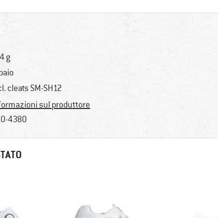
4 g
 paio
cl. cleats SM-SH12
formazioni sul produttore
0-4380
STATO