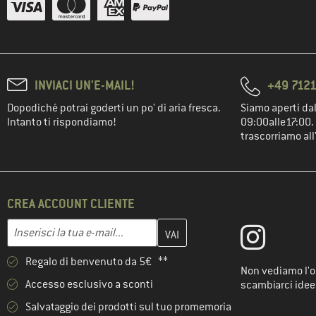
INVIACI UN'E-MAIL!
+49 7121
Dopodiché potrai goderti un po' di aria fresca.
Siamo aperti dal
Intanto ti rispondiamo!
09:00alle17:00. 
trascorriamo all
CREA ACCOUNT CLIENTE
Inserisci qui il tuo indirizzo e-mail e crea il tuo account cliente 
Indirizzo e-mail
Regalo di benvenuto da 5€ **
Non vediamo l'or
Accesso esclusivo a sconti
scambiarci idee
Salvataggio dei prodotti sul tuo promemoria