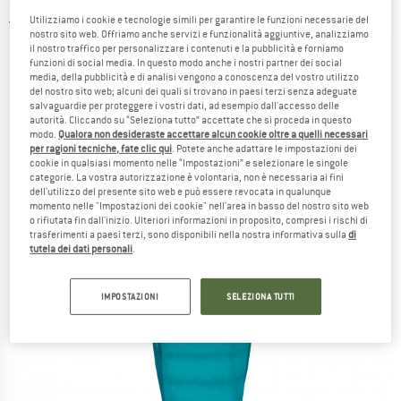
Utilizziamo i cookie e tecnologie simili per garantire le funzioni necessarie del
3,5
(2)
nostro sito web. Offriamo anche servizi e funzionalità aggiuntive, analizziamo
il nostro traffico per personalizzare i contenuti e la pubblicità e forniamo
funzioni di social media. In questo modo anche i nostri partner dei social
media, della pubblicità e di analisi vengono a conoscenza del vostro utilizzo
del nostro sito web; alcuni dei quali si trovano in paesi terzi senza adeguate
salvaguardie per proteggere i vostri dati, ad esempio dall'accesso delle
autorità. Cliccando su “Seleziona tutto” accettate che si proceda in questo
modo.
Qualora non desideraste accettare alcun cookie oltre a quelli necessari
per ragioni tecniche, fate clic qui
. Potete anche adattare le impostazioni dei
cookie in qualsiasi momento nelle “Impostazioni” e selezionare le singole
categorie. La vostra autorizzazione è volontaria, non è necessaria ai fini
dell'utilizzo del presente sito web e può essere revocata in qualunque
momento nelle "Impostazioni dei cookie" nell'area in basso del nostro sito web
o rifiutata fin dall'inizio. Ulteriori informazioni in proposito, compresi i rischi di
trasferimenti a paesi terzi, sono disponibili nella nostra informativa sulla
di
tutela dei dati personali
.
IMPOSTAZIONI
SELEZIONA TUTTI