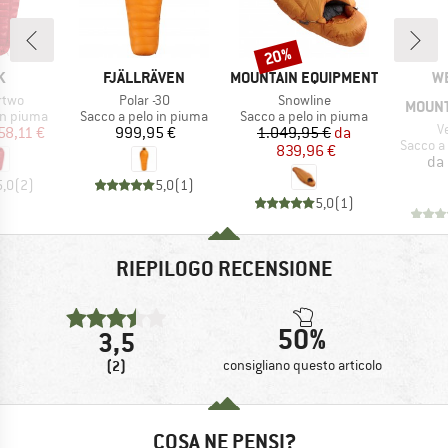
20%
Sconto
HIO
MARCHIO
MARCHIO
MA
K
FJÄLLRÄVEN
MOUNTAIN EQUIPMENT
W
Articolo
Articolo
rtwo
Polar -30
Snowline
MOUNT
dotti
Gruppo di prodotti
Gruppo di prodotti
in piuma
Sacco a pelo in piuma
Sacco a pelo in piuma
Ar
V
ezzo
ezzo ridotto
Prezzo
Prezzo
Prezzo ridotto
58,11 €
999,95 €
1.049,95 €
da
Gruppo d
Sacco a
839,96 €
da
5,0
(
2
)
5,0
(
1
)
5,0
(
1
)
RIEPILOGO RECENSIONE
50%
3,5
(2)
consigliano questo articolo
COSA NE PENSI?