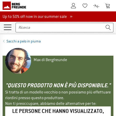
Al conto cliente
Al Ca
Alla lista promemo
Al confront
Up to 50% off now in our summer sale
Up to 50% off now in our summer sale »
Sacchi a pelo in piuma
Max di Bergfreunde
"QUESTO PRODOTTO NON È PIÙ DISPONIBILE."
Si tratta di un modello vecchio o non possiamo più effettuare
riordini presso questo produttore.
Non ti preoccupare, abbiamo delle alternative per te:
LE PERSONE CHE HANNO VISUALIZZATO,