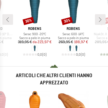
30%
30%
35
Sconto
Sconto
Scon
IO
MARCHIO
MARCHIO
ND
ROBENS
ROBENS
Articolo
Articolo
Articolo
0° Down
Serac 900 -20°C
Serac 600 -14°C
NijakSt. II 
dotti
Gruppo di prodotti
Gruppo di prodotti
Gruppo d
in piuma
Sacco a pelo in piuma
Sacco a pelo in piuma
Sacco a
ezzo
Prezzo
Prezzo ridotto
Prezzo
Prezzo ridotto
5 €
319,95 €
da
223,97 €
269,95 €
188,97 €
289,95 
0,0
(
0
)
0,0
(
0
)
0,0
(
0
)
ARTICOLI CHE ALTRI CLIENTI HANNO
APPREZZATO