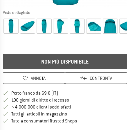
Viste dettagliate
NON PIÙ DISPONIBILE
ANNOTA
CONFRONTA
Qui trovi ulteriori informazioni sulle
Porto franco da 69 € (IT)
Vai alla politica di recesso qui 
100 giorni di diritto di recesso
> 4.000.000 clienti soddisfatti
Tutti gli articoli in magazzino
Trovi tutte le informazioni q
Tutela consumatori Trusted Shops