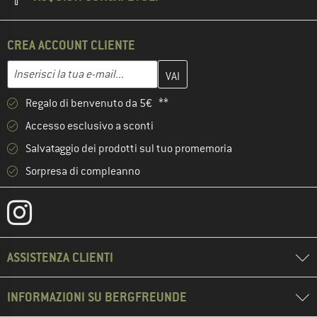
CREA ACCOUNT CLIENTE
Inserisci qui il tuo indirizzo e-mail e crea il tuo account cliente 
Inserisci la tua e-mail...
Regalo di benvenuto da 5€ **
Accesso esclusivo a sconti
Salvataggio dei prodotti sul tuo promemoria
Sorpresa di compleanno
ASSISTENZA CLIENTI
INFORMAZIONI SU BERGFREUNDE