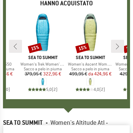
HANNO ACQUISTATO
15%
15%
15
Sconto
Sconto
Scon
HIO
Y
MARCHIO
SEA TO SUMMIT
MARCHIO
SEA TO SUMMIT
MAR
SEA 
40 550
Articolo
Women's Trek Women's -1°C Down Sleeping Bag
Articolo
Women's Ascent Women's -9°C
Articolo
Women's Trek Women'
dotti
in piuma
Gruppo di prodotti
Sacco a pelo in piuma
Gruppo di prodotti
Sacco a pelo in piuma
Gruppo 
Sacco a
ezzo
ezzo ridotto
07,46 €
379,95 €
Prezzo
Prezzo ridotto
322,96 €
499,95 €
da
Prezzo
Prezzo ridotto
424,96 €
429,9
0,0
(
0
)
5,0
(
2
)
4,0
(
2
)
SEA TO SUMMIT
-
Women's Altitude AtI -
Sacco a pelo in piuma