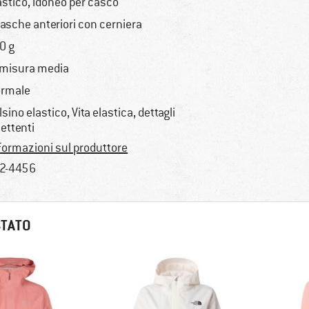
astico, idoneo per casco
tasche anteriori con cerniera
0 g
 misura media
rmale
lsino elastico, Vita elastica, dettagli
flettenti
formazioni sul produttore
2-4456
STATO