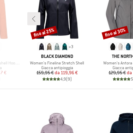
fino al 25%
fino al 30%
Sconto
Sconto
+
3
MARCHIO
MARCHIO
BLACK DIAMOND
THE NORTH
Articolo
Articolo
oded Jacket
Women's Fineline Stretch Shell
Women's Antora 
ti
Gruppo di prodotti
Gruppo di p
a
Giacca antipioggia
Giacca anti
ridotto
Prezzo
Prezzo ridotto
Pr
Pr
97 €
159,95 €
da
119,96 €
129,95 €
da
)
4,9
(
9
)
5