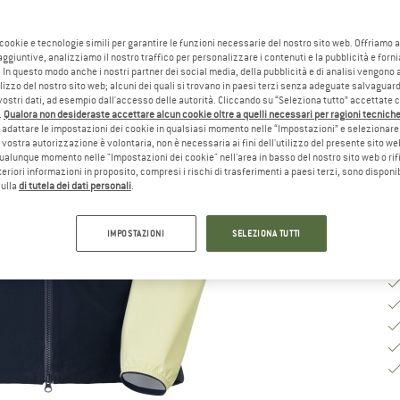
Sc
 cookie e tecnologie simili per garantire le funzioni necessarie del nostro sito web. Offriamo 
aggiuntive, analizziamo il nostro traffico per personalizzare i contenuti e la pubblicità e forn
 In questo modo anche i nostri partner dei social media, della pubblicità e di analisi vengon
Gu
ilizzo del nostro sito web; alcuni dei quali si trovano in paesi terzi senza adeguate salvaguard
vostri dati, ad esempio dall'accesso delle autorità. Cliccando su “Seleziona tutto” accettate 
.
Qualora non desideraste accettare alcun cookie oltre a quelli necessari per ragioni tecniche,
Te
adattare le impostazioni dei cookie in qualsiasi momento nelle “Impostazioni” e selezionare 
 vostra autorizzazione è volontaria, non è necessaria ai fini dell'utilizzo del presente sito w
Qu
ualunque momento nelle "Impostazioni dei cookie" nell'area in basso del nostro sito web o rifi
lteriori informazioni in proposito, compresi i rischi di trasferimenti a paesi terzi, sono disponib
sulla
di tutela dei dati personali
.
IMPOSTAZIONI
SELEZIONA TUTTI