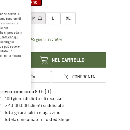
25%
25%
30%
egli la taglia:
anche servizi e
XS
S
M
L
XL
iamo funzioni di
o a conoscenza
ida alle taglie
ie per
che si proceda in
 fate clic qui
.
Il link si apre in una casella informati
mpi di consegna: 3-5 giorni lavorativi
le singole
eb e può essere
antità:
utata fin
ili nella nostra
NEL CARRELLO
ANNOTA
CONFRONTA
Qui trovi ulteriori informazioni sulle spe
Porto franco da 69 € (IT)
Vai alla politica di recesso qui Si a
100 giorni di diritto di recesso
> 4.000.000 clienti soddisfatti
Tutti gli articoli in magazzino
Trovi tutte le informazioni qui!
Tutela consumatori Trusted Shops