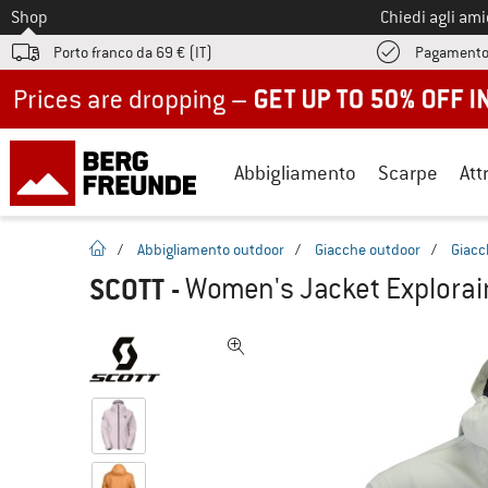
Allo
Shop
Chiedi agli am
Porto franco da 69 € (IT)
Pagamento
Up to 50% off now in our summer sale
Abbigliamento
Scarpe
Att
pagina iniziale
/
Abbigliamento outdoor
/
Giacche outdoor
/
Giacc
SCOTT
-
Women's Jacket Explorair 