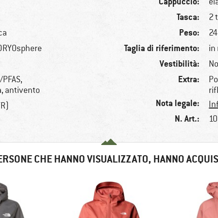
Cappuccio:
el
Tasca:
2 
Peso:
ica
24
Taglia di riferimento:
, DRYOsphere
in
Vestibilità:
No
Extra:
C/PFAS,
Po
, antivento
ri
Nota legale:
In
TR)
N. Art.:
10
ERSONE CHE HANNO VISUALIZZATO, HANNO ACQUI