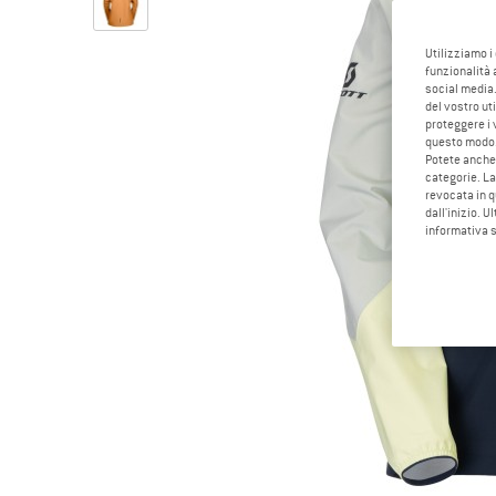
Utilizziamo i
funzionalità 
social media.
del vostro ut
proteggere i 
questo modo
Potete anche 
categorie. La
revocata in q
dall'inizio. U
informativa 