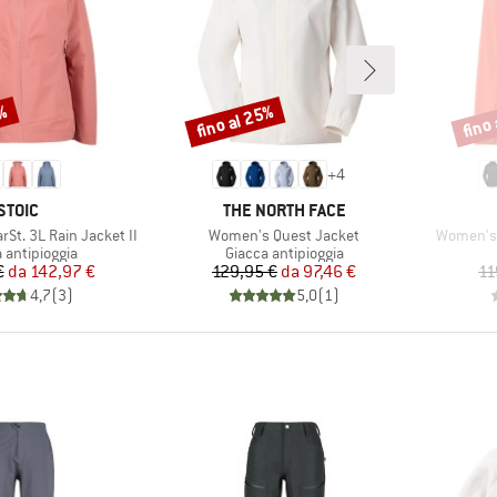
5%
fino al 25%
fino
Sconto
Scont
+
4
MARCHIO
MARCHIO
STOIC
THE NORTH FACE
Articolo
Articolo
St. 3L Rain Jacket II
Women's Quest Jacket
Women's 
 di prodotti
Gruppo di prodotti
 antipioggia
Giacca antipioggia
Prezzo
Prezzo ridotto
Prezzo
Prezzo ridotto
€
da
142,97 €
129,95 €
da
97,46 €
11
4,7
(
3
)
5,0
(
1
)