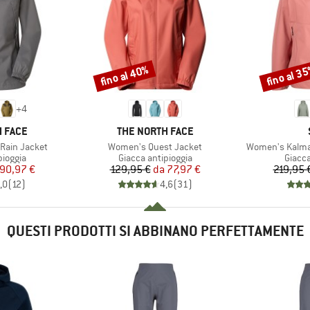
fino al 40%
fino al 3
Sconto
Sconto
+
4
MARCHIO
 FACE
THE NORTH FACE
Articolo
Articolo
Rain Jacket
Women's Quest Jacket
Women's Kalmar
rodotti
Gruppo di prodotti
Gruppo
pioggia
Giacca antipioggia
Giacca
ezzo
ezzo ridotto
Prezzo
Prezzo ridotto
90,97 €
129,95 €
da
77,97 €
219,95 
,0
(
12
)
4,6
(
31
)
QUESTI PRODOTTI SI ABBINANO PERFETTAMENTE