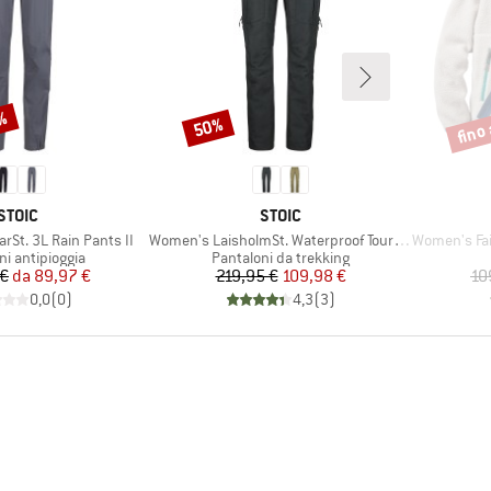
0%
fino
50%
Sconto
Scont
MARCHIO
MARCHIO
STOIC
STOIC
Articolo
Articolo
St. 3L Rain Pants II
Women's LaisholmSt. Waterproof Tour Pants
Women's Fairban
di prodotti
Gruppo di prodotti
ni antipioggia
Pantaloni da trekking
Prezzo
Prezzo ridotto
Prezzo
Prezzo ridotto
 €
da
89,97 €
219,95 €
109,98 €
10
0,0
(
0
)
4,3
(
3
)