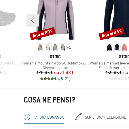
fino al 60%
fino al 45%
Sconto
Sconto
+
1
MARCHIO
MARC
X
STOIC
STOI
Articolo
Articolo
d GORE-TEX
Women's MountainWool60 JokkmokkSt. Hybrid Hoody
Women's MerinoFleece270 Kuolp
i
Gruppo di prodotti
Gruppo di prodott
ng
Giacca isolante
Felpa di merino c
ridotto
Prezzo
Prezzo ridotto
Pr
Pr
6 €
179,95 €
da
71,98 €
169,95 €
da
)
4,5
(
21
)
COSA NE PENSI?
FAI UNA DOMANDA
SCRIVI UNA RECENSIONE