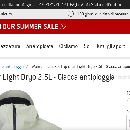
Chiamaci al numero
ici della montagna
|
+49 7121/70 12 0
FAQ e Aiuto
Stato dell’ordine
Qui trovi le informazioni di pagamento! Si apre in una casella informa
V
 sicuro
100 giorni di diritto di recesso
rezzatura
Arrampicata
Ciclismo
Sci
Tutti gli sport
he antipioggia
/
Women's Jacket Explorair Light Dryo 2.5L - Giacca antipi
Light Dryo 2.5L - Giacca antipioggia
Pr
Pr
1
Co