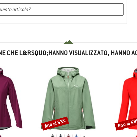
NE CHE L&RSQUO;HANNO VISUALIZZATO, HANNO A
fino al 53%
fino al 5
Sconto
Sconto