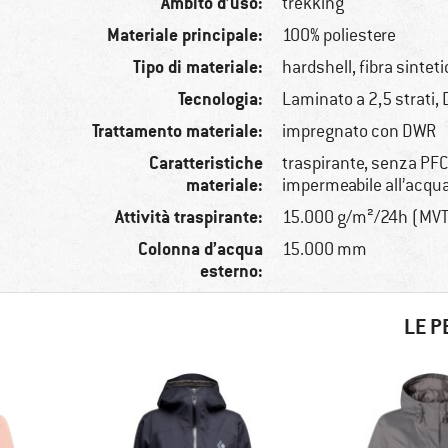
Ambito d’uso:
trekking
Materiale principale:
100% poliestere
Tipo di materiale:
hardshell, fibra sintet
Tecnologia:
Laminato a 2,5 strati
Trattamento materiale:
impregnato con DWR
Caratteristiche
traspirante, senza PF
materiale:
impermeabile all’acqua
Attività traspirante:
15.000 g/m²/24h (MV
Colonna d’acqua
15.000 mm
esterno:
LE P