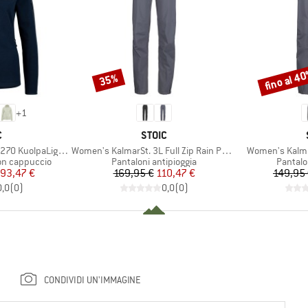
fino al 4
35%
Sconto
Sconto
+
1
HIO
MARCHIO
C
STOIC
Articolo
Articolo
aLightSt. Zip Hoody
Women's KalmarSt. 3L Full Zip Rain Pants II
Women's Kalmar
i
Gruppo di prodotti
Gruppo 
on cappuccio
Pantaloni antipioggia
Pantalo
ezzo
ezzo ridotto
Prezzo
Prezzo ridotto
93,47 €
169,95 €
110,47 €
149,95
0,0
(
0
)
0,0
(
0
)
CONDIVIDI UN'IMMAGINE