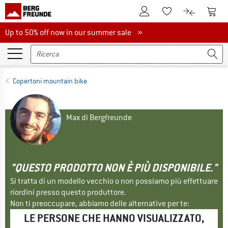
Al conto cliente
Al Ca
Alla lista promemo
Al confront
Up to 50% off now in our summer sale
Up to 50% off now in our summer sale »
Copertoni mountain bike
Max di Bergfreunde
"QUESTO PRODOTTO NON È PIÙ DISPONIBILE."
Si tratta di un modello vecchio o non possiamo più effettuare
riordini presso questo produttore.
Non ti preoccupare, abbiamo delle alternative per te:
LE PERSONE CHE HANNO VISUALIZZATO,