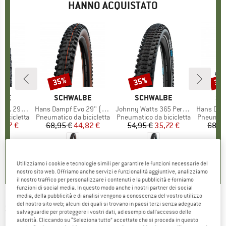
HANNO ACQUISTATO
35%
35%
35
Sconto
Sconto
Scon
O
LBE
MARCHIO
SCHWALBE
MARCHIO
SCHWALBE
MA
SC
) Raceguard FB
Articolo
Hans Dampf Evo 29'' (60-622) Super Trail TLE
Articolo
Johnny Watts 365 Perf 29'' (60-622) DD RaceGuard
Articolo
Hans Dampf Evo 27,5''
otti
bicicletta
Gruppo di prodotti
Pneumatico da bicicletta
Gruppo di prodotti
Pneumatico da bicicletta
Gruppo di
Pneumatic
ezzo
ezzo ridotto
2,47 €
68,95 €
Prezzo
Prezzo ridotto
44,82 €
54,95 €
Prezzo
Prezzo ridotto
35,72 €
68,95
0,0
(
0
)
0,0
(
0
)
0,0
(
0
)
Utilizziamo i cookie e tecnologie simili per garantire le funzioni necessarie del
nostro sito web. Offriamo anche servizi e funzionalità aggiuntive, analizziamo
il nostro traffico per personalizzare i contenuti e la pubblicità e forniamo
funzioni di social media. In questo modo anche i nostri partner dei social
media, della pubblicità e di analisi vengono a conoscenza del vostro utilizzo
del nostro sito web; alcuni dei quali si trovano in paesi terzi senza adeguate
SCHWALBE
-
Ice Spiker Pro Perf. 27,5'' (65-
salvaguardie per proteggere i vostri dati, ad esempio dall'accesso delle
autorità. Cliccando su “Seleziona tutto” accettate che si proceda in questo
584) Raceguard FB - Pneumatico da bicicletta