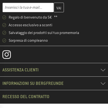
Inserisci qui il tuo indirizzo e-mail e crea il tuo account cliente 
Indirizzo e-mail
Regalo di benvenuto da 5€ **
Accesso esclusivo a sconti
Salvataggio dei prodotti sul tuo promemoria
Sorpresa di compleanno
ASSISTENZA CLIENTI
INFORMAZIONI SU BERGFREUNDE
RECESSO DEL CONTRATTO