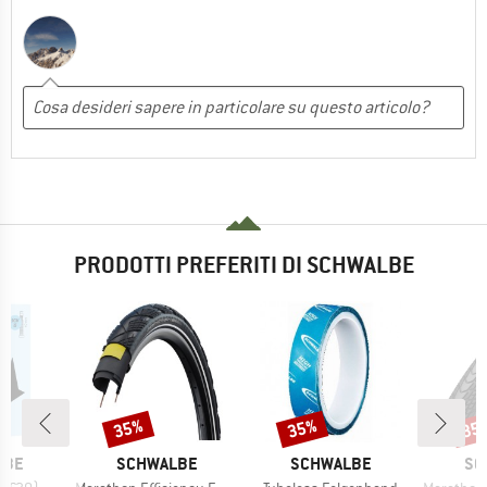
PRODOTTI PREFERITI DI SCHWALBE
35%
35%
35
Sconto
Sconto
Scon
O
MARCHIO
MARCHIO
MA
LBE
SCHWALBE
SCHWALBE
SC