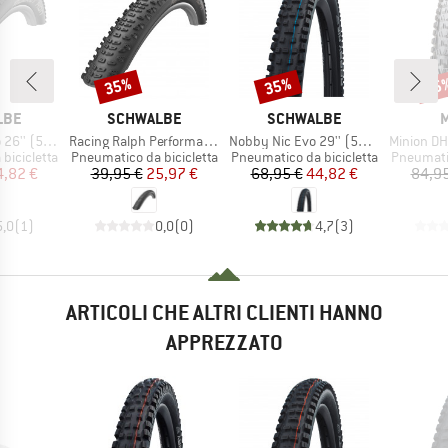
35%
35%
35
Sconto
Sconto
Scon
O
MARCHIO
MARCHIO
M
LBE
SCHWALBE
SCHWALBE
M
Articolo
Articolo
Articolo
uper Ground TLE
Racing Ralph Performance TwinSkin Tubeless 29x2,25
Nobby Nic Evo 29'' (57-622) Super Ground FB TLE
Minion DHR II 27,5'' 
otti
Gruppo di prodotti
Gruppo di prodotti
Gruppo di
bicicletta
Pneumatico da bicicletta
Pneumatico da bicicletta
Pneumatic
ezzo
ezzo ridotto
Prezzo
Prezzo ridotto
Prezzo
Prezzo ridotto
4,82 €
39,95 €
25,97 €
68,95 €
44,82 €
84,95
5,0
(
1
)
0,0
(
0
)
4,7
(
3
)
ARTICOLI CHE ALTRI CLIENTI HANNO
APPREZZATO