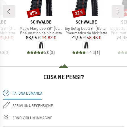
35%
22%
22
Sconto
Sconto
Scon
O
MARCHIO
MARCHIO
MA
LBE
SCHWALBE
SCHWALBE
SC
Articolo
Articolo
Articolo
33/47-622)
Magic Mary Evo 29'' (62-622) Super Trail TLE
Big Betty Evo 29'' (65-622) Super Gravity TLE
Big Betty Evo 27,5'' 
otti
Gruppo di prodotti
Gruppo di prodotti
Gruppo di
bicicletta
Pneumatico da bicicletta
Pneumatico da bicicletta
Pneumatic
ezzo
ezzo ridotto
Prezzo
Prezzo ridotto
Prezzo
Prezzo ridotto
24,61 €
68,95 €
44,82 €
74,95 €
58,46 €
74,95
0,0
(
0
)
5,0
(
3
)
4,0
(
1
)
COSA NE PENSI?
FAI UNA DOMANDA
SCRIVI UNA RECENSIONE
CONDIVIDI UN'IMMAGINE