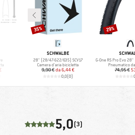
35%
29%
Sconto
Sconto
MARCHIO
MARCHI
SCHWALBE
SCHWA
Articolo
Articolo
ve
28'' (28/47-622/635) SCV17
G-One RS Pro Evo 28''
Gruppo di prodotti
Gruppo di prod
tta
Camera d'aria bicicletta
Pneumatico da 
ridotto
Prezzo
Prezzo ridotto
Pr
Pr
€
9,90 €
da
6,44 €
74,95 €
53
)
0,0
(
0
)
5,0
(3)