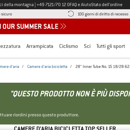
Chiamaci al numero
ici della montagna
|
+49 7121/70 12 0
FAQ e Aiuto
Stato dell’ordine
Qui trovi le informazioni di pagamento! Si apre in una casella informa
V
 sicuro
100 giorni di diritto di recesso
rezzatura
Arrampicata
Ciclismo
Sci
Tutti gli sport
mere d'aria
/
Camere d'aria bicicletta
/
28'' Inner Tube No. 15 18/28-622
"QUESTO PRODOTTO NON È PIÙ DISPON
ettuare riordini presso questo produttore.
CAMERE D'ARIA BICICLETTA TOP SELLER