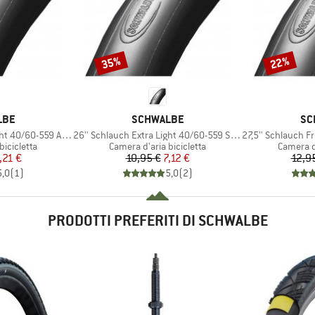
35%
22%
Sconto
Sconto
O
MARCHIO
MA
LBE
SCHWALBE
SC
Articolo
Articolo
 40/60-559 AV 14
26'' Schlauch Extra Light 40/60-559 SV 14
27,5'' Schlauch Fre
otti
Gruppo di prodotti
Gruppo d
bicicletta
Camera d'aria bicicletta
Camera d'
ezzo
ezzo ridotto
Prezzo
Prezzo ridotto
,21 €
10,95 €
7,12 €
12,9
5,0
(
1
)
5,0
(
2
)
PRODOTTI PREFERITI DI SCHWALBE