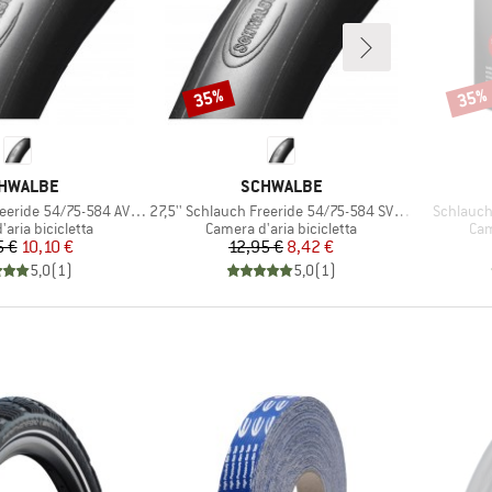
35%
35%
Sconto
Scont
RCHIO
MARCHIO
HWALBE
SCHWALBE
Articolo
Articolo
eride 54/75-584 AV 21F
27,5'' Schlauch Freeride 54/75-584 SV 21F
Schlauch 
i prodotti
Gruppo di prodotti
Gru
aria bicicletta
Camera d'aria bicicletta
Cam
Prezzo
Prezzo ridotto
Prezzo
Prezzo ridotto
5 €
10,10 €
12,95 €
8,42 €
5,0
(
1
)
5,0
(
1
)