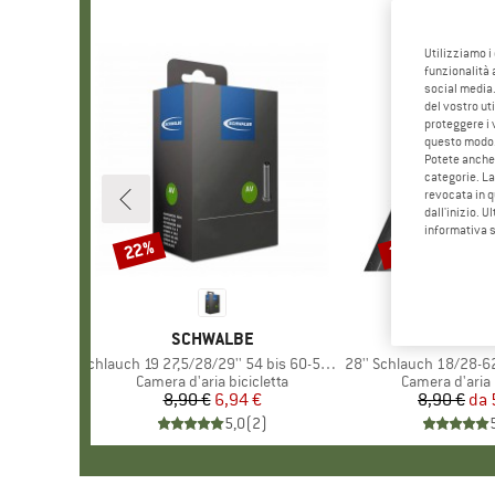
Utilizziamo i
funzionalità 
social media.
del vostro ut
proteggere i 
questo modo
Potete anche 
categorie. La
revocata in q
dall'inizio. U
informativa 
22%
35%
Sconto
Sconto
MARCHIO
SCHWALBE
MARCHI
SCHWA
Articolo
Schlauch 19 27,5/28/29'' 54 bis 60-584/622/635
Articolo
28'' Schlauch 18/28-622
Gruppo di prodotti
Camera d'aria bicicletta
Gruppo di prod
Camera d'aria 
8,90 €
Prezzo
Prezzo ridotto
6,94 €
8,90 €
da
Pr
Pr
5,0
(
2
)