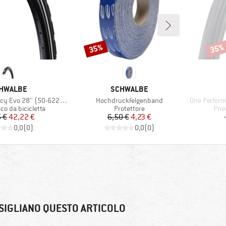
35%
35%
Sconto
Scont
RCHIO
MARCHIO
HWALBE
SCHWALBE
Articolo
Articolo
o 28'' (50-622) SR V-Guard
Hochdruckfelgenband
One Performanc
 prodotti
Gruppo di prodotti
Grup
o da bicicletta
Protettore
Pneu
Prezzo
Prezzo ridotto
Prezzo
Prezzo ridotto
 €
42,22 €
6,50 €
4,23 €
0,0
(
0
)
0,0
(
0
)
SIGLIANO QUESTO ARTICOLO