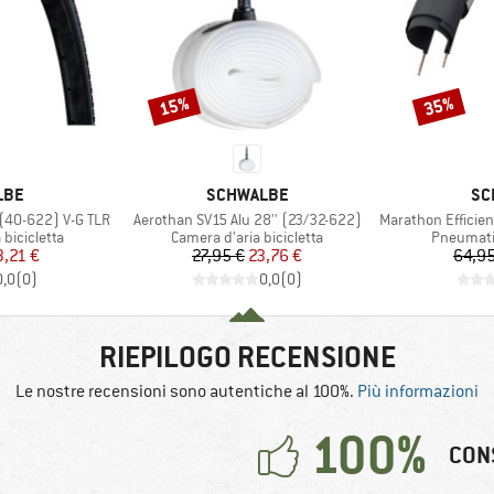
15%
35%
Sconto
Sconto
O
MARCHIO
MA
LBE
SCHWALBE
SC
Articolo
Articolo
 (40-622) V-G TLR
Aerothan SV15 Alu 28'' (23/32-622)
Marathon Efficiency Ev
otti
Gruppo di prodotti
Gruppo di
bicicletta
Camera d'aria bicicletta
Pneumatic
ezzo
ezzo ridotto
Prezzo
Prezzo ridotto
,21 €
27,95 €
23,76 €
64,95
0,0
(
0
)
0,0
(
0
)
RIEPILOGO RECENSIONE
Le nostre recensioni sono autentiche al 100%.
Più informazioni
100%
CON