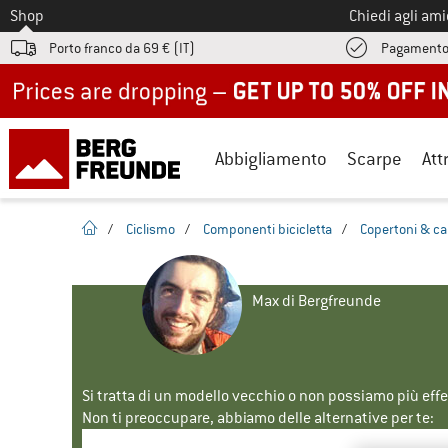
Allo
Shop
Chiedi agli am
Porto franco da 69 € (IT)
Pagamento
Up to 50% off now in our summer sale
Abbigliamento
Scarpe
Att
pagina iniziale
/
Ciclismo
/
Componenti bicicletta
/
Copertoni & ca
Max di Bergfreunde
Si tratta di un modello vecchio o non possiamo più eff
Non ti preoccupare, abbiamo delle alternative per te: