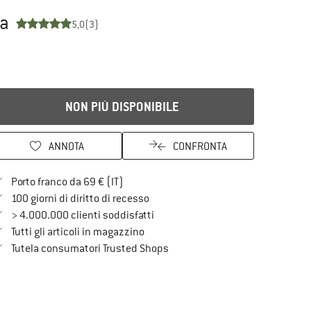
ta
5,0
(3)
NON PIÙ DISPONIBILE
ANNOTA
CONFRONTA
Qui trovi ulteriori informazioni sulle spe
Porto franco da 69 € (IT)
Vai alla politica di recesso qui Si a
100 giorni di diritto di recesso
> 4.000.000 clienti soddisfatti
Tutti gli articoli in magazzino
Trovi tutte le informazioni qui!
Tutela consumatori Trusted Shops