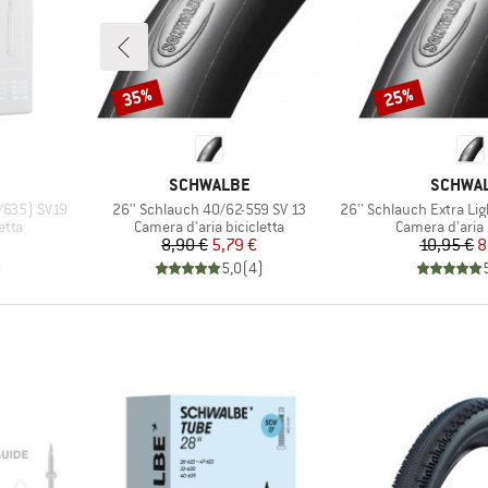
35%
25%
Sconto
Sconto
MARCHIO
MARCHI
SCHWALBE
SCHWA
Articolo
Articolo
4/635) SV19
26'' Schlauch 40/62-559 SV 13
26'' Schlauch Extra Light
Gruppo di prodotti
Gruppo di prod
etta
Camera d'aria bicicletta
Camera d'aria 
ridotto
Prezzo
Prezzo ridotto
Pr
Pr
8,90 €
5,79 €
10,95 €
8
)
5,0
(
4
)