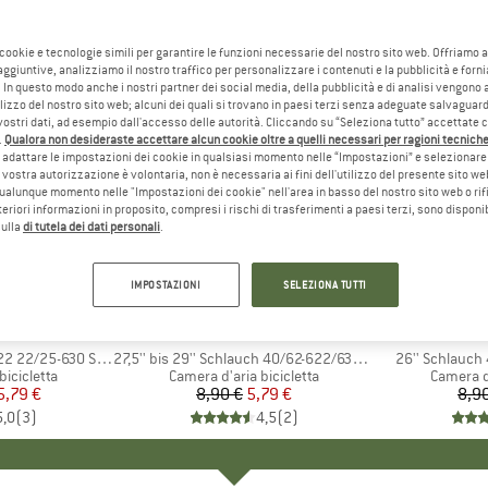
 cookie e tecnologie simili per garantire le funzioni necessarie del nostro sito web. Offriamo 
aggiuntive, analizziamo il nostro traffico per personalizzare i contenuti e la pubblicità e forn
 In questo modo anche i nostri partner dei social media, della pubblicità e di analisi vengon
ilizzo del nostro sito web; alcuni dei quali si trovano in paesi terzi senza adeguate salvaguard
vostri dati, ad esempio dall'accesso delle autorità. Cliccando su “Seleziona tutto” accettate 
.
Qualora non desideraste accettare alcun cookie oltre a quelli necessari per ragioni tecniche,
adattare le impostazioni dei cookie in qualsiasi momento nelle “Impostazioni” e selezionare 
 vostra autorizzazione è volontaria, non è necessaria ai fini dell'utilizzo del presente sito w
ualunque momento nelle "Impostazioni dei cookie" nell'area in basso del nostro sito web o rifi
lteriori informazioni in proposito, compresi i rischi di trasferimenti a paesi terzi, sono disponib
sulla
di tutela dei dati personali
.
35%
50%
Sconto
Sconto
IMPOSTAZIONI
SELEZIONA TUTTI
O
LBE
MARCHIO
SCHWALBE
MA
SC
 22/25-630 SV 15
Articolo
27,5'' bis 29'' Schlauch 40/62-622/635 SV 19
Articolo
26'' Schlauch
otti
bicicletta
Gruppo di prodotti
Camera d'aria bicicletta
Gruppo d
Camera d'
ezzo
ezzo ridotto
5,79 €
8,90 €
Prezzo
Prezzo ridotto
5,79 €
8,9
5,0
(
3
)
4,5
(
2
)