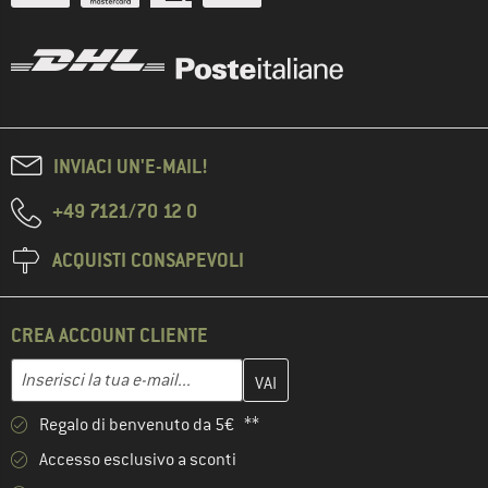
INVIACI UN'E-MAIL!
+49 7121/70 12 0
ACQUISTI CONSAPEVOLI
CREA ACCOUNT CLIENTE
Inserisci qui il tuo indirizzo e-mail e crea il tuo account cliente 
Indirizzo e-mail
Regalo di benvenuto da 5€ **
Accesso esclusivo a sconti