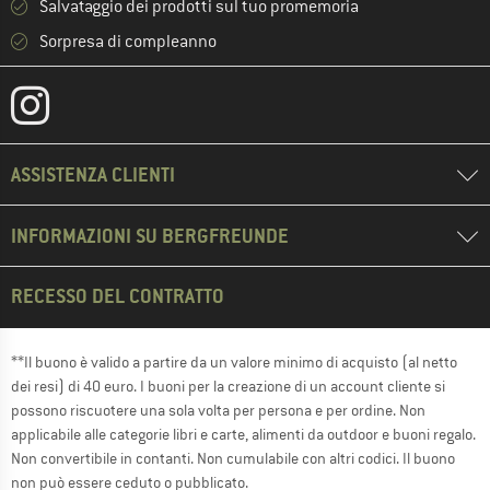
Salvataggio dei prodotti sul tuo promemoria
Sorpresa di compleanno
ASSISTENZA CLIENTI
INFORMAZIONI SU BERGFREUNDE
RECESSO DEL CONTRATTO
**Il buono è valido a partire da un valore minimo di acquisto (al netto
dei resi) di 40 euro. I buoni per la creazione di un account cliente si
possono riscuotere una sola volta per persona e per ordine. Non
applicabile alle categorie libri e carte, alimenti da outdoor e buoni regalo.
Non convertibile in contanti. Non cumulabile con altri codici. Il buono
non può essere ceduto o pubblicato.