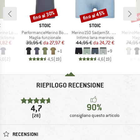
fino al 30%
fino al 45%
fin
Sconto
Sconto
Scon
HIO
MARCHIO
MARCHIO
C
STOIC
STOIC
Articolo
Articolo
Articolo
nSt. MTB S/S
PerformanceMerino BorgholmSt. T-Shirt
Merino150 SadjemSt. Boxer
MerinoMesh15
odotti
Gruppo di prodotti
Gruppo di prodotti
Grup
ciclismo
Maglia funzionale
Intimo lana merinos
Mag
ezzo
ezzo ridotto
Prezzo
Prezzo ridotto
Prezzo
Prezzo ridotto
3,82 €
39,95 €
da
27,97 €
44,95 €
da
24,72 €
74,95 
+
1
+
9
5,0
(
2
)
4,5
(
19
)
4,6
(
19
)
RIEPILOGO RECENSIONE
90%
4,7
(28)
consigliano questo articolo
RECENSIONI