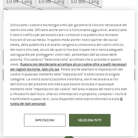
EU
94 - Long
EU
98 - Long
EU
102 - Long
EU
106 - Long
EU
110 - Long
Guida alle taglie
Utilizziamo i cookie e tecnologie simili per garantire le funzioni necessarie del
nostro sito web. Offriamo anche servizi e funzionalità aggiuntive, analizziamo
il nostro traffico per personalizzare i contenuti e la pubblicità e forniamo
Il link si apre in una casella infor
Tempi di consegna: 3-5 giorni lavorativi
funzioni di social media. In questo modo anche i nostri partner dei social
Quantità:
media, della pubblicità e di analisi vengono a conoscenza del vostro utilizzo
del nostro sito web; alcuni dei quali si trovano in paesi terzi senza adeguate
salvaguardie per proteggere i vostri dati, ad esempio dall'accesso delle
NEL CARRELLO
autorità. Cliccando su “Seleziona tutto” accettate che si proceda in questo
modo.
Qualora non desideraste accettare alcun cookie oltre a quelli necessari
per ragioni tecniche, fate clic qui
. Potete anche adattare le impostazioni dei
cookie in qualsiasi momento nelle “Impostazioni” e selezionare le singole
ANNOTA
CONFRONTA
categorie. La vostra autorizzazione è volontaria, non è necessaria ai fini
dell'utilizzo del presente sito web e può essere revocata in qualunque
momento nelle "Impostazioni dei cookie" nell'area in basso del nostro sito web
Qui trovi ulteriori informazioni sulle
Porto franco da 69 € (IT)
o rifiutata fin dall'inizio. Ulteriori informazioni in proposito, compresi i rischi di
Vai alla politica di recesso qui 
100 giorni di diritto di recesso
trasferimenti a paesi terzi, sono disponibili nella nostra informativa sulla
di
tutela dei dati personali
.
> 4.000.000 clienti soddisfatti
Tutti gli articoli in magazzino
Trovi tutte le informazioni q
Tutela consumatori Trusted Shops
IMPOSTAZIONI
SELEZIONA TUTTI