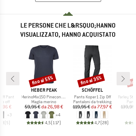
LE PERSONE CHE L&RSQUO;HANNO
VISUALIZZATO, HANNO ACQUISTATO
fino al 55%
fino al 35%
fin
Sconto
Sconto
Scon
CHIO
MARCHIO
MARCHIO
HEBER PEAK
SCHÖFFEL
Articolo
Articolo
Articolo
Off Pant
MerinoMix150 PineconeHe. II T-Shirt
Pants Koper1 Zip Off
Farley Stretc
prodotti
Gruppo di prodotti
Gruppo di prodotti
Grupp
ip off
Maglia merino
Pantaloni da trekking
Panta
ezzo
ezzo ridotto
Prezzo
Prezzo ridotto
Prezzo
Prezzo ridotto
4,96 €
59,95 €
da
26,98 €
119,95 €
da
77,97 €
139,95
+
3
+
4
4,8
(
5
)
4,5
(
117
)
4,7
(
28
)