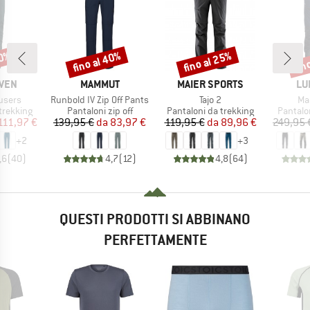
30%
fino al 40%
fino al 25%
fin
Sconto
Sconto
Scon
O
MARCHIO
MARCHIO
MA
ÄVEN
MAMMUT
MAIER SPORTS
LU
Articolo
Articolo
Art
users
Runbold IV Zip Off Pants
Tajo 2
Ma
dotti
Gruppo di prodotti
Gruppo di prodotti
Gruppo 
trekking
Pantaloni zip off
Pantaloni da trekking
Pantalo
ezzo
ezzo ridotto
Prezzo
Prezzo ridotto
Prezzo
Prezzo ridotto
111,97 €
139,95 €
da
83,97 €
119,95 €
da
89,96 €
249,95 
+
2
+
3
,6
(
40
)
4,7
(
12
)
4,8
(
64
)
QUESTI PRODOTTI SI ABBINANO
PERFETTAMENTE