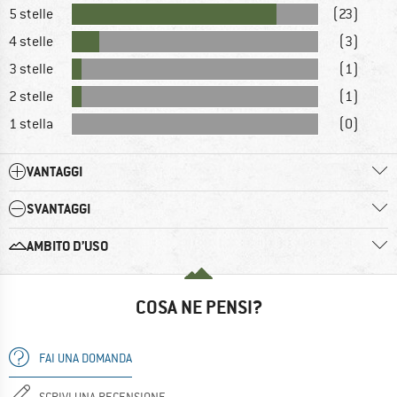
5 stelle
(23)
4 stelle
(3)
3 stelle
(1)
2 stelle
(1)
1 stella
(0)
VANTAGGI
SVANTAGGI
AMBITO D’USO
COSA NE PENSI?
FAI UNA DOMANDA
SCRIVI UNA RECENSIONE