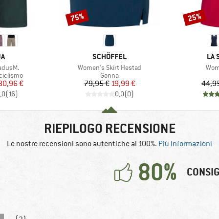
75%
25%
Sconto
Sconto
IO
MARCHIO
MAR
JA
SCHÖFFEL
LA 
Articolo
Artic
adusM.
Women's Skirt Hestad
Wome
dotti
Gruppo di prodotti
ciclismo
Gonna
ezzo
ezzo ridotto
Prezzo
Prezzo ridotto
80,96 €
79,95 €
19,99 €
44,9
,0
(
16
)
0,0
(
0
)
RIEPILOGO RECENSIONE
Le nostre recensioni sono autentiche al 100%.
Più informazioni
80%
CONSIG