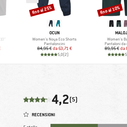
fino al 25%
fino al 10%
Sconto
Sconto
MARCHIO
MARCH
OCUN
MALO
Articolo
Articolo
10''
Women's Noya Eco Shorts
Women's B
otti
Gruppo di prodotti
Gruppo di pro
Pantaloncini
Pantaloni da 
ridotto
Prezzo
Prezzo ridotto
Pr
Pr
€
84,95 €
da
63,71 €
89,95 €
da
)
5,0
(
2
)
5
4,2
(5)
RECENSIONI