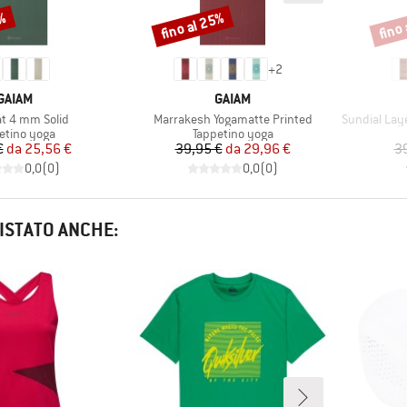
0%
fino al 25%
fino
Sconto
Scont
+
2
MARCHIO
MARCHIO
GAIAM
GAIAM
Articolo
Articolo
at 4 mm Solid
Marrakesh Yogamatte Printed
Sundial Layers
po di prodotti
Gruppo di prodotti
etino yoga
Tappetino yoga
Prezzo
Prezzo ridotto
Prezzo
Prezzo ridotto
€
da
25,56 €
39,95 €
da
29,96 €
3
0,0
(
0
)
0,0
(
0
)
ISTATO ANCHE: