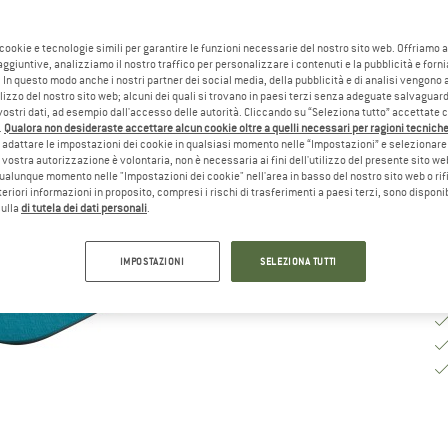
Ta
 cookie e tecnologie simili per garantire le funzioni necessarie del nostro sito web. Offriamo 
aggiuntive, analizziamo il nostro traffico per personalizzare i contenuti e la pubblicità e forn
 In questo modo anche i nostri partner dei social media, della pubblicità e di analisi vengon
Te
ilizzo del nostro sito web; alcuni dei quali si trovano in paesi terzi senza adeguate salvaguard
vostri dati, ad esempio dall'accesso delle autorità. Cliccando su “Seleziona tutto” accettate 
Qu
.
Qualora non desideraste accettare alcun cookie oltre a quelli necessari per ragioni tecniche,
adattare le impostazioni dei cookie in qualsiasi momento nelle “Impostazioni” e selezionare 
 vostra autorizzazione è volontaria, non è necessaria ai fini dell'utilizzo del presente sito w
ualunque momento nelle "Impostazioni dei cookie" nell'area in basso del nostro sito web o rifi
lteriori informazioni in proposito, compresi i rischi di trasferimenti a paesi terzi, sono disponib
sulla
di tutela dei dati personali
.
IMPOSTAZIONI
SELEZIONA TUTTI