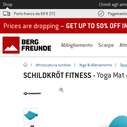
Allo
Shop
Chiedi agli am
Porto franco da 69 € (IT)
Pagamento
Up to 50% off now in our summer sale
Abbigliamento
Scarpe
Att
pagina iniziale
/
Attrezzatura outdoor
/
Yoga & Allenamento
/
Tapp
SCHILDKRÖT FITNESS
-
Yoga Mat