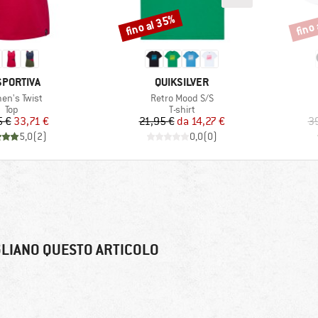
fino al 35%
fino
Sconto
Scont
CHIO
MARCHIO
SPORTIVA
QUIKSILVER
olo
Articolo
n's Twist
Retro Mood S/S
Gruppo di prodotti
Gruppo di prodotti
Top
T-shirt
Prezzo
Prezzo ridotto
Prezzo
Prezzo ridotto
5 €
33,71 €
21,95 €
da
14,27 €
3
5,0
(
2
)
0,0
(
0
)
LIANO QUESTO ARTICOLO