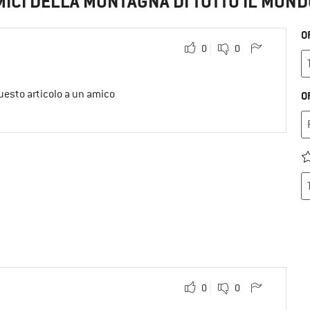
MICI DELLA MONTAGNA DI TUTTO IL MOND
O
0
0
uesto articolo a un amico
O
0
0