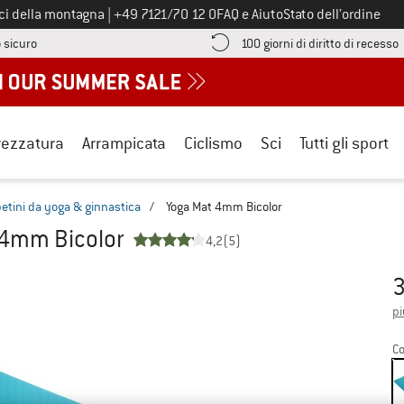
Chiamaci al numero
ici della montagna
|
+49 7121/70 12 0
FAQ e Aiuto
Stato dell’ordine
Qui trovi le informazioni di pagamento! Si apre in una casella informa
V
 sicuro
100 giorni di diritto di recesso
rezzatura
Arrampicata
Ciclismo
Sci
Tutti gli sport
etini da yoga & ginnastica
/
Yoga Mat 4mm Bicolor
 4mm Bicolor
4,2
(5)
3
Pr
pi
Co