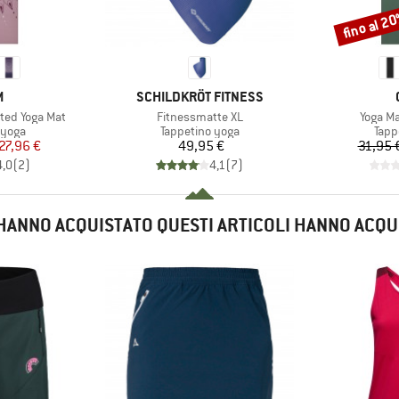
fino al 2
Sconto
HIO
MARCHIO
M
SCHILDKRÖT FITNESS
Articolo
Articolo
ted Yoga Mat
Fitnessmatte XL
Yoga M
prodotti
Gruppo di prodotti
Grup
 yoga
Tappetino yoga
Tapp
ezzo
ezzo ridotto
Prezzo
27,96 €
49,95 €
31,95 
4,0
(
2
)
4,1
(
7
)
E HANNO ACQUISTATO QUESTI ARTICOLI HANNO ACQU