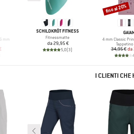
fino al 20%
Sconto
MARCHIO
SCHILDKRÖT FITNESS
MARC
GAIA
Articolo
Fitnessmatte
Articolo
e 6 mm
4 mm Classic Prin
Prezzo
da
29,95 €
tti
Gruppo di 
Tappetino
ridotto
Pr
Pr
€
34,95 €
da
5,0
(
3
)
)
I CLIENTI CH