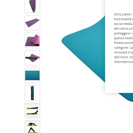
Utilizziamo i
funzionalità 
social media.
del vostro ut
proteggere i 
questo modo
Potete anche 
categorie. La
revocata in q
dall'inizio. U
informativa 