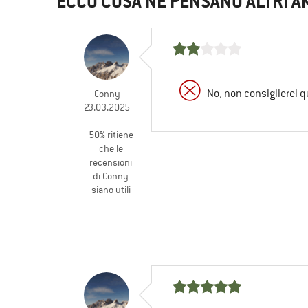
ECCO COSA NE PENSANO ALTRI A
No, non consiglierei q
Conny
23.03.2025
50% ritiene
che le
recensioni
di Conny
siano utili