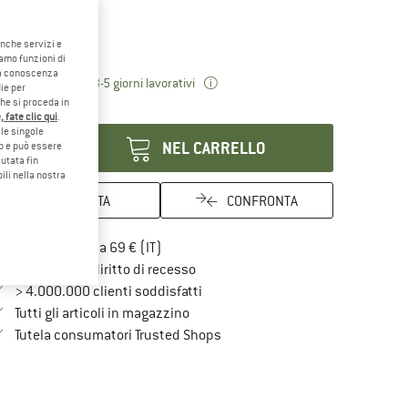
glia:
180 x 61 cm
180 x 61 cm
anche servizi e
iamo funzioni di
o a conoscenza
Il link si apre in una casella inf
mpi di consegna: 3-5 giorni lavorativi
ie per
che si proceda in
antità:
 fate clic qui
.
le singole
NEL CARRELLO
eb e può essere
utata fin
ili nella nostra
ANNOTA
CONFRONTA
Qui trovi ulteriori informazioni sulle spe
Porto franco da 69 € (IT)
Vai alla politica di recesso qui Si a
100 giorni di diritto di recesso
> 4.000.000 clienti soddisfatti
Tutti gli articoli in magazzino
Trovi tutte le informazioni qui!
Tutela consumatori Trusted Shops