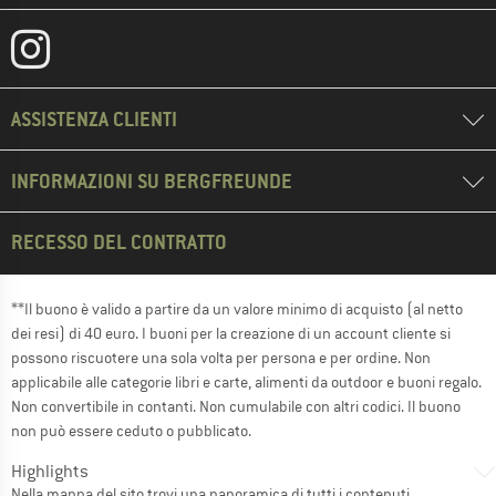
ASSISTENZA CLIENTI
INFORMAZIONI SU BERGFREUNDE
RECESSO DEL CONTRATTO
**Il buono è valido a partire da un valore minimo di acquisto (al netto
dei resi) di 40 euro. I buoni per la creazione di un account cliente si
possono riscuotere una sola volta per persona e per ordine. Non
applicabile alle categorie libri e carte, alimenti da outdoor e buoni regalo.
Non convertibile in contanti. Non cumulabile con altri codici. Il buono
non può essere ceduto o pubblicato.
Highlights
Nella
mappa del sito
trovi una panoramica di tutti i contenuti.