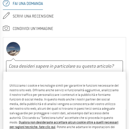
FAI UNA DOMANDA
SCRIVI UNA RECENSIONE
CONDIVIDI UN'IMMAGINE
Utilizziamo i cookie e tecnologie simili per garantire le funzioni necessarie del
ECCO COSA NE PENSANO ALTRI AMICI DELLA
nostro sito web. Offriamo anche servizi e funzionalità aggiuntive, analizziamo
il nostro traffico per personalizzare i contenuti e la pubblicità e forniamo
MONTAGNA:
funzioni di social media. In questo modo anche i nostri partner dei social
media, della pubblicità e di analisi vengono a conoscenza del vostro utilizzo
del nostro sito web; alcuni dei quali si trovano in paesi terzi senza adeguate
salvaguardie per proteggere i vostri dati, ad esempio dall'accesso delle
autorità. Cliccando su “Seleziona tutto” accettate che si proceda in questo
Stefano
modo.
Qualora non desideraste accettare alcun cookie oltre a quelli necessari
24.01.2026
per ragioni tecniche, fate clic qui
. Potete anche adattare le impostazioni dei