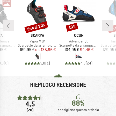
fino al 20%
fin
10%
Sconto
Sconto
Scon
IO
MARCHIO
MARCHIO
M
PA
SCARPA
OCUN
S
Articolo
Articolo
Art
lusive
Vapor V LV
Advancer QC
Ins
tti
Gruppo di prodotti
Gruppo di prodotti
Gruppo di
ampicata
Scarpette da arrampicata
Scarpette da arrampicata
Scarpette 
ezzo
Prezzo
Prezzo ridotto
Prezzo
Prezzo ridotto
95 €
169,95 €
da
135,96 €
104,95 €
94,46 €
179,95 
0,0
(
0
)
5,0
(
1
)
4,8
(
24
)
RIEPILOGO RECENSIONE
88%
4,5
(70)
consigliano questo articolo