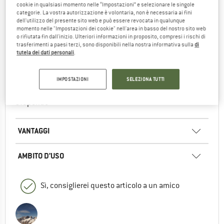
cookie in qualsiasi momento nelle “Impostazioni” e selezionare le singole
0
0
categorie. La vostra autorizzazione è volontaria, non è necessaria ai fini
dell'utilizzo del presente sito web e può essere revocata in qualunque
momento nelle "Impostazioni dei cookie" nell'area in basso del nostro sito web
o rifiutata fin dall'inizio. Ulteriori informazioni in proposito, compresi i rischi di
trasferimenti a paesi terzi, sono disponibili nella nostra informativa sulla
di
UN TUTTOFARE
tutela dei dati personali
.
Scarpette veramente robuste e adatte ad attività
IMPOSTAZIONI
SELEZIONA TUTTI
differenti
Efficaci dal boulder al lead e da indoor a outdoor,
stupende
VANTAGGI
AMBITO D’USO
Sì, consiglierei questo articolo a un amico