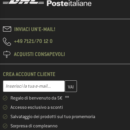
INVIACI UN'E-MAIL!
+49 7121/70 12 0
ACQUISTI CONSAPEVOLI
CREA ACCOUNT CLIENTE
Inserisci qui il tuo indirizzo e-mail e crea il tuo account cliente 
Indirizzo e-mail
Regalo di benvenuto da 5€ **
Accesso esclusivo a sconti
Salvataggio dei prodotti sul tuo promemoria
Sorpresa di compleanno