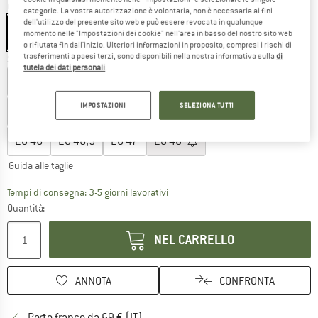
Colore:
Anthracite / Orange
categorie. La vostra autorizzazione è volontaria, non è necessaria ai fini
dell'utilizzo del presente sito web e può essere revocata in qualunque
momento nelle "Impostazioni dei cookie" nell'area in basso del nostro sito web
o rifiutata fin dall'inizio. Ulteriori informazioni in proposito, compresi i rischi di
trasferimenti a paesi terzi, sono disponibili nella nostra informativa sulla
di
Scegli la taglia:
tutela dei dati personali
.
EU
40
EU
40,5
EU
41
EU
41,5
EU
42
EU
42,5
IMPOSTAZIONI
SELEZIONA TUTTI
EU
43
EU
43,5
EU
44
EU
44,5
EU
45
EU
45,5
EU
46
EU
46,5
EU
47
EU
48
Guida alle taglie
Il link si apre in una casella infor
Tempi di consegna: 3-5 giorni lavorativi
Quantità:
NEL CARRELLO
ANNOTA
CONFRONTA
Qui trovi ulteriori informazioni sulle
Porto franco da 69 € (IT)