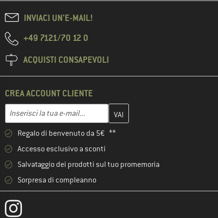
INVIACI UN'E-MAIL!
+49 7121/70 12 0
ACQUISTI CONSAPEVOLI
CREA ACCOUNT CLIENTE
Inserisci qui il tuo indirizzo e-mail e crea il tuo account cliente 
Inserisci la tua e-mail...
Regalo di benvenuto da 5€ **
Accesso esclusivo a sconti
Salvataggio dei prodotti sul tuo promemoria
Sorpresa di compleanno