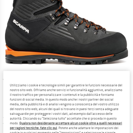
Viste dettagliate
Utilizziamo i cookie e tecnologie simili per garantire le funzioni necessarie del
nostro sito web. Offriamo anche servizi e funzionalità aggiuntive, analizziamo
il nostro traffico per personalizzare i contenuti e la pubblicità e forniamo
funzioni di social media. In questo modo anche i nostri partner dei social
media, della pubblicità e di analisi vengono a conoscenza del vostro utilizzo
del nostro sito web; alcuni dei quali si trovano in paesi terzi senza adeguate
salvaguardie per proteggere i vostri dati, ad esempio dall'accesso delle
Prezzo:
419,95
€
incl. IVA
autorità. Cliccando su “Seleziona tutto” accettate che si proceda in questo
Italia. Informazioni sui cost
Nessuna spesa di spedizione
(IT)
modo.
Qualora non desideraste accettare alcun cookie oltre a quelli necessari
per ragioni tecniche, fate clic qui
. Potete anche adattare le impostazioni dei
cookie in qualsiasi momento nelle “Impostazioni” e selezionare le singole