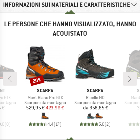
INFORMAZIONI SUI MATERIALI E CARATTERISTICHE
LE PERSONE CHE HANNO VISUALIZZATO, HANNO
ACQUISTATO
20%
Sconto
IO
MARCHIO
MARCHIO
M
NT
SCARPA
SCARPA
S
Articolo
Articolo
Artic
vo GTX
Mont Blanc Pro GTX
Ribelle HD
Mant
dotti
Gruppo di prodotti
Gruppo di prodotti
Gruppo d
montagna
Scarponi da montagna
Scarponi da montagna
Scarpon
ezzo
Prezzo
Prezzo ridotto
Prezzo
 €
529,95 €
423,96 €
da
358,85 €
3
0,0
(
0
)
4,4
(
17
)
5,0
(
2
)