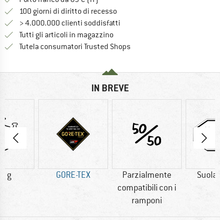
Vai alla politica di recesso qui 
100 giorni di diritto di recesso
> 4.000.000 clienti soddisfatti
Tutti gli articoli in magazzino
Trovi tutte le informazioni q
Tutela consumatori Trusted Shops
IN BREVE
0 g
GORE-TEX
Parzialmente
Suola
compatibili con i
ramponi