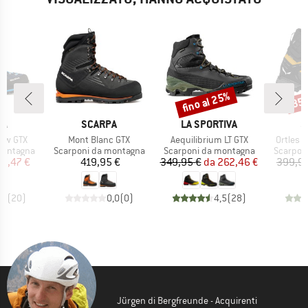
fino al 25%
35
Sconto
Scon
IO
MARCHIO
MARCHIO
M
WA
SCARPA
LA SPORTIVA
S
Articolo
Articolo
Articolo
ow GTX
Mont Blanc GTX
Aequilibrium LT GTX
Ortles 
dotti
Gruppo di prodotti
Gruppo di prodotti
Gruppo d
montagna
Scarponi da montagna
Scarponi da montagna
Scarpon
ezzo
ezzo ridotto
Prezzo
Prezzo
Prezzo ridotto
75,47 €
419,95 €
349,95 €
da
262,46 €
399,95
,8
(
20
)
0,0
(
0
)
4,5
(
28
)
Jürgen di Bergfreunde - Acquirenti