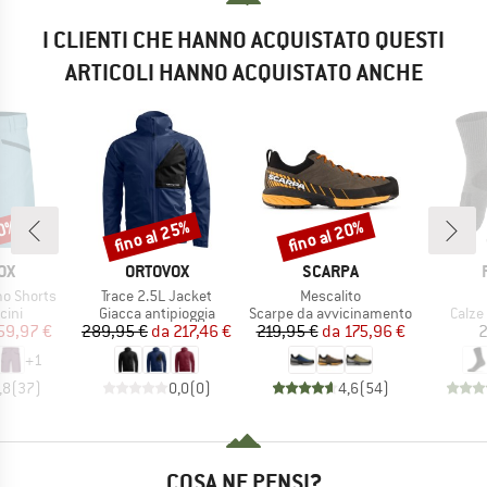
I CLIENTI CHE HANNO ACQUISTATO QUESTI
ARTICOLI HANNO ACQUISTATO ANCHE
40%
fino al 25%
fino al 20%
Sconto
Sconto
IO
MARCHIO
MARCHIO
OX
ORTOVOX
SCARPA
Articolo
Articolo
o Shorts
Trace 2.5L Jacket
Mescalito
i prodotti
Gruppo di prodotti
Gruppo di prodotti
Grupp
cini
Giacca antipioggia
Scarpe da avvicinamento
Calze
ezzo
ezzo ridotto
Prezzo
Prezzo ridotto
Prezzo
Prezzo ridotto
59,97 €
289,95 €
da
217,46 €
219,95 €
da
175,96 €
2
+
1
,8
(
37
)
0,0
(
0
)
4,6
(
54
)
COSA NE PENSI?