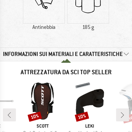
Antinebbia
185 g
INFORMAZIONI SUI MATERIALI E CARATTERISTICHE
ATTREZZATURA DA SCI TOP SELLER
fin
10%
10%
Sconto
Sconto
Scon
HIO
MARCHIO
MARCHIO
C
SCOTT
LEKI