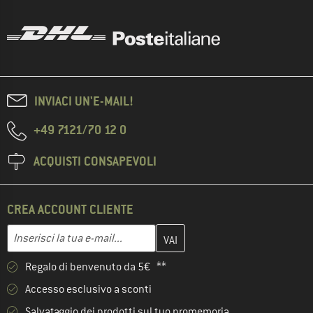
INVIACI UN'E-MAIL!
+49 7121/70 12 0
ACQUISTI CONSAPEVOLI
CREA ACCOUNT CLIENTE
Inserisci qui il tuo indirizzo e-mail e crea il tuo account cliente 
Indirizzo e-mail
Regalo di benvenuto da 5€ **
Accesso esclusivo a sconti
Salvataggio dei prodotti sul tuo promemoria