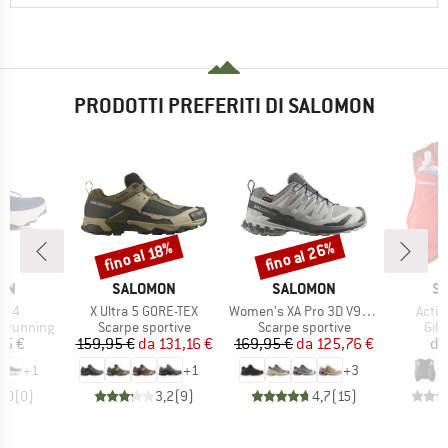
PRODOTTI PREFERITI DI SALOMON
fino al 26%
fino al 18%
Sconto
Sconto
IO
MARCHIO
MARCHIO
M
ON
SALOMON
SALOMON
S
Articolo
Articolo
Artico
de 4
X Ultra 5 GORE-TEX
Women's XA Pro 3D V9 GTX
Activ
otti
Gruppo di prodotti
Gruppo di prodotti
Grup
il running
Scarpe sportive
Scarpe sportive
Gile
ezzo
Prezzo
Prezzo ridotto
Prezzo
Prezzo ridotto
45 €
159,95 €
da
131,16 €
169,95 €
da
125,76 €
da
+
1
+
1
+
3
0,0
(
0
)
3,2
(
9
)
4,7
(
15
)