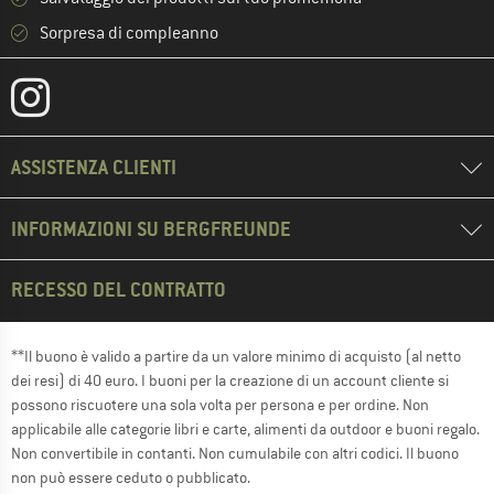
Sorpresa di compleanno
ASSISTENZA CLIENTI
INFORMAZIONI SU BERGFREUNDE
RECESSO DEL CONTRATTO
**Il buono è valido a partire da un valore minimo di acquisto (al netto
dei resi) di 40 euro. I buoni per la creazione di un account cliente si
possono riscuotere una sola volta per persona e per ordine. Non
applicabile alle categorie libri e carte, alimenti da outdoor e buoni regalo.
Non convertibile in contanti. Non cumulabile con altri codici. Il buono
non può essere ceduto o pubblicato.