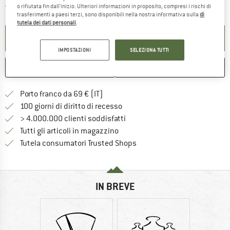
Il link si apre in una casella inf
Articolo purtroppo attualmente esaurito
o rifiutata fin dall'inizio. Ulteriori informazioni in proposito, compresi i rischi di
trasferimenti a paesi terzi, sono disponibili nella nostra informativa sulla
di
tutela dei dati personali
.
ATTIVA LA NOTIFICA
IMPOSTAZIONI
SELEZIONA TUTTI
ANNOTA
CONFRONTA
Qui trovi ulteriori informazioni sulle
Porto franco da 69 € (IT)
Vai alla politica di recesso qui 
100 giorni di diritto di recesso
> 4.000.000 clienti soddisfatti
Tutti gli articoli in magazzino
Trovi tutte le informazioni q
Tutela consumatori Trusted Shops
IN BREVE