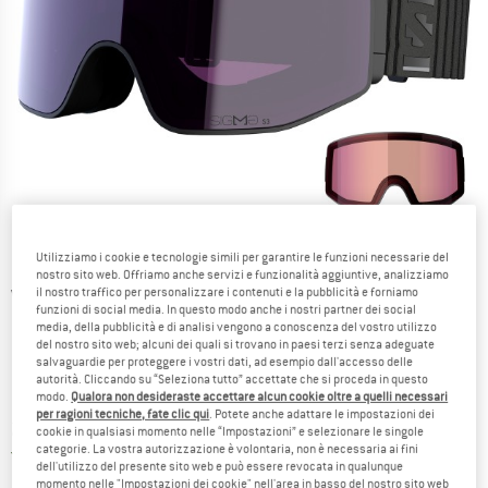
Utilizziamo i cookie e tecnologie simili per garantire le funzioni necessarie del
nostro sito web. Offriamo anche servizi e funzionalità aggiuntive, analizziamo
il nostro traffico per personalizzare i contenuti e la pubblicità e forniamo
Viste dettagliate
funzioni di social media. In questo modo anche i nostri partner dei social
media, della pubblicità e di analisi vengono a conoscenza del vostro utilizzo
del nostro sito web; alcuni dei quali si trovano in paesi terzi senza adeguate
salvaguardie per proteggere i vostri dati, ad esempio dall'accesso delle
autorità. Cliccando su “Seleziona tutto” accettate che si proceda in questo
modo.
Qualora non desideraste accettare alcun cookie oltre a quelli necessari
per ragioni tecniche, fate clic qui
. Potete anche adattare le impostazioni dei
Prezzo:
209,95
€
incl. IVA
cookie in qualsiasi momento nelle “Impostazioni” e selezionare le singole
categorie. La vostra autorizzazione è volontaria, non è necessaria ai fini
Italia. Informazioni sui cost
Nessuna spesa di spedizione
(IT)
dell'utilizzo del presente sito web e può essere revocata in qualunque
momento nelle "Impostazioni dei cookie" nell'area in basso del nostro sito web