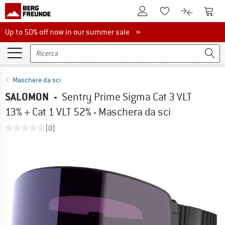
Al conto cliente
Al Ca
Alla lista promemo
Al confront
Up to 50% off now in our summer sale
Up to 50% off now in our summer sale »
Maschere da sci
SALOMON
-
Sentry Prime Sigma Cat 3 VLT
13% + Cat 1 VLT 52% - Maschera da sci
(0)