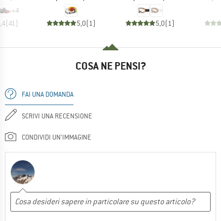
+
4
,4
(
41
)
5,0
(
1
)
5,0
(
1
)
COSA NE PENSI?
FAI UNA DOMANDA
SCRIVI UNA RECENSIONE
CONDIVIDI UN'IMMAGINE