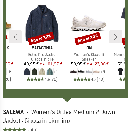
20%
fino al 32%
fino al 20%
fin
Sconto
Sconto
Scon
TOCK
MARCHIO
PATAGONIA
MARCHIO
ON
MAR
HEB
 BF
Articolo
Retro Pile Jacket
Articolo
Women's Cloud 6
Articolo
MerinoMix150 Pi
 di prodotti
i
Gruppo di prodotti
Giacca in pile
Gruppo di prodotti
Sneaker
Grup
Mag
ezzo
ezzo ridotto
71,96 €
149,95 €
da
Prezzo
Prezzo ridotto
101,97 €
159,95 €
da
Prezzo
Prezzo ridotto
127,96 €
59,95 
+
6
+
1
+
9
,8
(
20
)
4,6
(
71
)
4,7
(
48
)
SALEWA
-
Women's Ortles Medium 2 Down
Jacket - Giacca in piumino
5,0
(3)