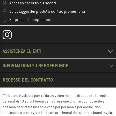
Accesso esclusivo a sconti
Salvataggio dei prodotti sul tuo promemoria
Sorpresa di compleanno
ASSISTENZA CLIENTI
INFORMAZIONI SU BERGFREUNDE
RECESSO DEL CONTRATTO
**Il buono è valido a partire da un valore minimo di acquisto (al netto
dei resi) di 40 euro. I buoni per la creazione di un account cliente si
possono riscuotere una sola volta per persona e per ordine. Non
applicabile alle categorie libri e carte, alimenti da outdoor e buoni regalo.