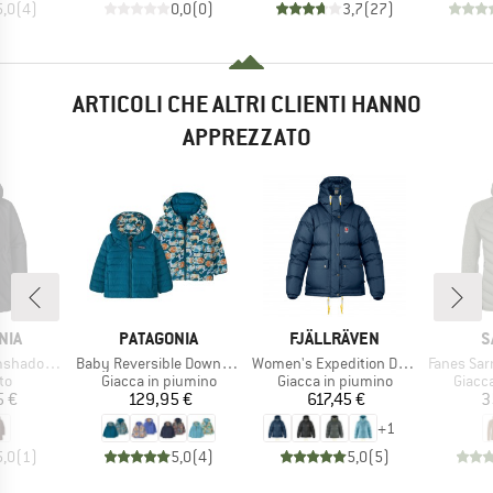
5,0
(
4
)
0,0
(
0
)
3,7
(
27
)
ARTICOLI CHE ALTRI CLIENTI HANNO
APPREZZATO
O
MARCHIO
MARCHIO
M
NIA
PATAGONIA
FJÄLLRÄVEN
S
Articolo
Articolo
Articolo
ow Parka
Baby Reversible Down Sweater Hoody
Women's Expedition Down Lite Jacket
Fanes Sarner 
di prodotti
Gruppo di prodotti
Gruppo di prodotti
Gruppo
to
Giacca in piumino
Giacca in piumino
Giacc
ezzo
Prezzo
Prezzo
5 €
129,95 €
617,45 €
3
+
1
5,0
(
1
)
5,0
(
4
)
5,0
(
5
)