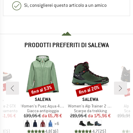
Sì, consiglierei questo articolo a un amico
PRODOTTI PREFERITI DI SALEWA
20%
fino al 53%
fino al 20%
fin
Sconto
Sconto
Scon
IO
MARCHIO
MARCHIO
M
WA
SALEWA
SALEWA
S
Articolo
Articolo
Artic
ire 2 GTX
Women's Puez Aqua 4 PowerTex 2.5L Jacket
Women's Alp Trainer 2 Mid GTX
Alp T
tti
Gruppo di prodotti
Gruppo di prodotti
Grupp
icinamento
Giacca antipioggia
Scarpe da trekking
Scar
ezzo
ezzo ridotto
Prezzo
Prezzo ridotto
Prezzo
Prezzo ridotto
151,96 €
139,95 €
da
65,78 €
219,95 €
da
175,96 €
199,95 
+
6
3,8
(
5
)
4,8
(
16
)
4,7
(
25
)