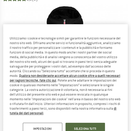
Utilizziamo i cookie e tecnologie simili per garantire le funzioni necessarie del
nostro sito web. Offriamo anche servizi e funzionalità aggiuntive, analizziamo
il nostro traffico per personalizzare i contenuti e la pubblicità e forniamo
funzioni di social media. In questo modo anche i nostri partner dei social
media, della pubblicità e di analisi vengono a conoscenza del vostro utilizzo
del nostro sito web; alcuni dei quali si trovano in paesi terzi senza adeguate
salvaguardie per proteggere i vostri dati, ad esempio dall'accesso delle
autorità. Cliccando su “Seleziona tutto” accettate che si proceda in questo
modo.
Qualora non desideraste accettare alcun cookie oltre a quelli necessari
per ragioni tecniche, fate clic qui
. Potete anche adattare le impostazioni dei
cookie in qualsiasi momento nelle “Impostazioni” e selezionare le singole
categorie. La vostra autorizzazione è volontaria, non è necessaria ai fini
dell'utilizzo del presente sito web e può essere revocata in qualunque
momento nelle "Impostazioni dei cookie" nell'area in basso del nostro sito web
o rifiutata fin dall'inizio. Ulteriori informazioni in proposito, compresi i rischi di
trasferimenti a paesi terzi, sono disponibili nella nostra informativa sulla
di
tutela dei dati personali
.
IMPOSTAZIONI
SELEZIONA TUTTI