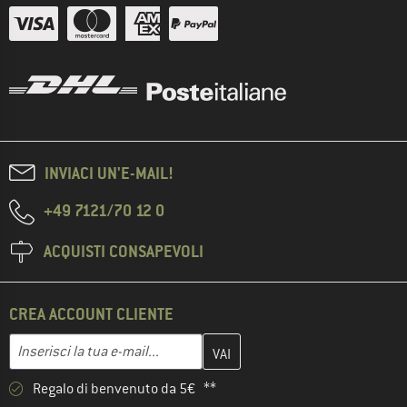
INVIACI UN'E-MAIL!
+49 7121/70 12 0
ACQUISTI CONSAPEVOLI
CREA ACCOUNT CLIENTE
Inserisci qui il tuo indirizzo e-mail e crea il tuo account cliente 
Indirizzo e-mail
Regalo di benvenuto da 5€ **