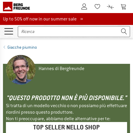
Al conto cliente
Al Ca
Alla lista promemo
Al confront
Up to 50% off now in our summer sale
Up to 50% off now in our summer sale »
Giacche piumino
Hannes di Bergfreunde
"QUESTO PRODOTTO NON È PIÙ DISPONIBILE."
Si tratta di un modello vecchio o non possiamo più effettuare
riordini presso questo produttore.
Non ti preoccupare, abbiamo delle alternative per te:
TOP SELLER NELLO SHOP