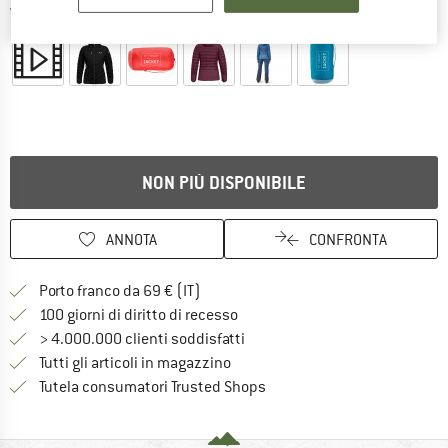
Viste dettagliate
NON PIÙ DISPONIBILE
ANNOTA
CONFRONTA
Qui trovi ulteriori informazioni sulle
Porto franco da 69 € (IT)
Vai alla politica di recesso qui 
100 giorni di diritto di recesso
> 4.000.000 clienti soddisfatti
Tutti gli articoli in magazzino
Trovi tutte le informazioni q
Tutela consumatori Trusted Shops