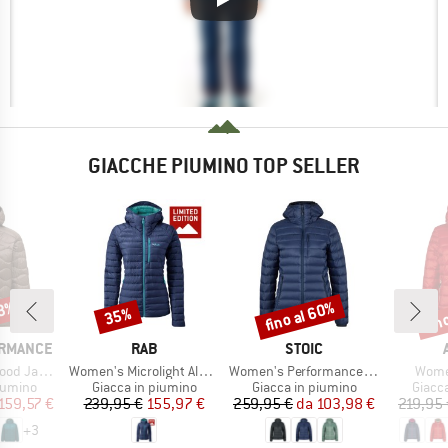
GIACCHE PIUMINO TOP SELLER
43%
fino al 60%
fin
35%
Sconto
Sconto
Scon
MARCHIO
MARCHIO
ORMANCE
RAB
STOIC
Articolo
Articolo
Artico
 Jacket
Women's Microlight Alpine Jacket Exclusive
Women's PerformanceDown SalmiSt. Jacket with Hood
Women
rodotti
Gruppo di prodotti
Gruppo di prodotti
Gruppo
iumino
Giacca in piumino
Giacca in piumino
Giacc
ezzo
ezzo ridotto
Prezzo
Prezzo ridotto
Prezzo
Prezzo ridotto
159,57 €
239,95 €
155,97 €
259,95 €
da
103,98 €
219,95 
+
3