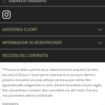
Sorpresa di compleanno
ASSISTENZA CLIENTI
INFORMAZIONI SU BERGFREUNDE
RECESSO DEL CONTRATTO
**Il buono è valido a partire da un valore minimo di acquisto (al netto
dei resi) di 40 euro. I buoni per la creazione di un account cliente si
possono riscuotere una sola volta per persona e per ordine. Non
applicabile alle categorie libri e carte, alimenti da outdoor e buoni regalo.
Non convertibile in contanti. Non cumulabile con altri codici. Il buono
non può essere ceduto o pubblicato.
Highlights