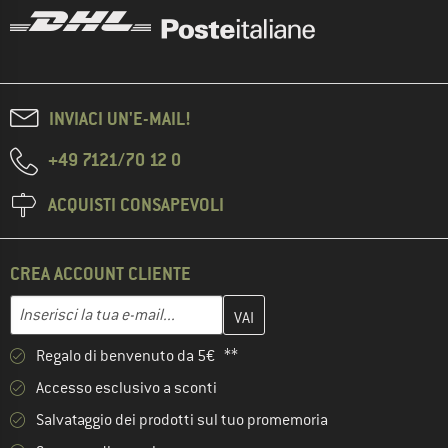
INVIACI UN'E-MAIL!
+49 7121/70 12 0
ACQUISTI CONSAPEVOLI
CREA ACCOUNT CLIENTE
Inserisci qui il tuo indirizzo e-mail e crea il tuo account cliente 
Indirizzo e-mail
Regalo di benvenuto da 5€ **
Accesso esclusivo a sconti
Salvataggio dei prodotti sul tuo promemoria