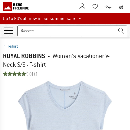
Al conto cliente
Al Ca
Alla lista promemo
Al confront
Up to 50% off now in our summer sale
Up to 50% off now in our summer sale »
T-shirt
ROYAL ROBBINS
-
Women's Vacationer V-
Neck S/S - T-shirt
5,0
(1)