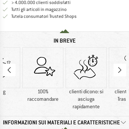
> 4.000.000 clienti soddisfatti
Tutti gli articoli in magazzino
Trovi tutte le informazioni q
Tutela consumatori Trusted Shops
IN BREVE
9 g
100%
clienti dicono: si
clienti
raccomandare
asciuga
Trasp
rapidamente
INFORMAZIONI SUI MATERIALI E CARATTERISTICHE