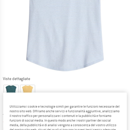
Viste dettagliate
Utilizziamo i cookie e tecnologie simili per garantire le funzioni necessarie del
nostro sito web. Offriamo anche servizi e funzionalità aggiuntive, analizziamo
Prezzo originale :
Prezzo:
69,95
€
il nostro traffico per personalizzare i contenuti e la pubblicità e forniamo
45,47
€
funzioni di social media. In questo modo anche i nostri partner dei social
incl. IVA
media, della pubblicità e di analisi vengono a conoscenza del vostro utilizzo
Informazioni sui costi di spedizione. Si apre in una
più Spese di spedizione
del nostro sito web; alcuni dei quali si trovano in paesi terzi senza adeguate