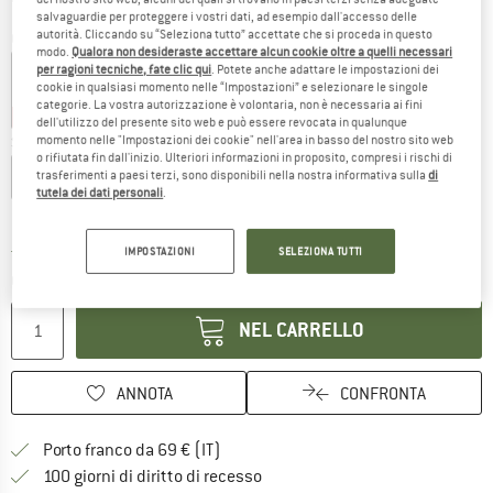
salvaguardie per proteggere i vostri dati, ad esempio dall'accesso delle
autorità. Cliccando su “Seleziona tutto” accettate che si proceda in questo
Colore:
Skyway Str
modo.
Qualora non desideraste accettare alcun cookie oltre a quelli necessari
per ragioni tecniche, fate clic qui
. Potete anche adattare le impostazioni dei
cookie in qualsiasi momento nelle “Impostazioni” e selezionare le singole
categorie. La vostra autorizzazione è volontaria, non è necessaria ai fini
30%
30%
30%
35%
dell'utilizzo del presente sito web e può essere revocata in qualunque
momento nelle "Impostazioni dei cookie" nell'area in basso del nostro sito web
Scegli la taglia:
o rifiutata fin dall'inizio. Ulteriori informazioni in proposito, compresi i rischi di
XS
S
M
L
XL
trasferimenti a paesi terzi, sono disponibili nella nostra informativa sulla
di
tutela dei dati personali
.
Guida alle taglie
IMPOSTAZIONI
SELEZIONA TUTTI
Il link si apre in una casella infor
Tempi di consegna: 3-5 giorni lavorativi
Quantità:
NEL CARRELLO
ANNOTA
CONFRONTA
Qui trovi ulteriori informazioni sulle
Porto franco da 69 € (IT)
Vai alla politica di recesso qui 
100 giorni di diritto di recesso