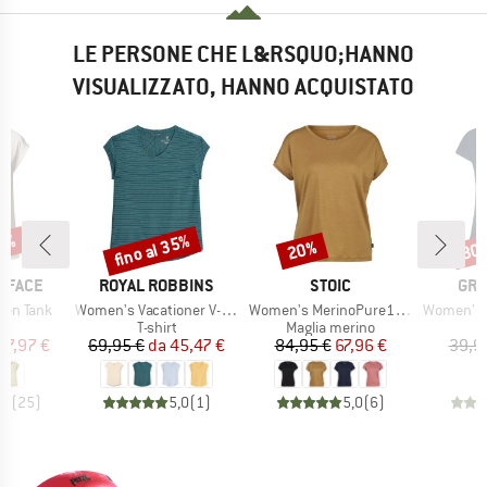
LE PERSONE CHE L&RSQUO;HANNO
VISUALIZZATO, HANNO ACQUISTATO
30%
fino al 35%
20%
30
Sconto
Sconto
Scon
MARCHIO
MARCHIO
MAR
 FACE
ROYAL ROBBINS
STOIC
GR
Articolo
Articolo
Articolo
ken Tank
Women's Vacationer V-Neck S/S
Women's MerinoPure180 HaldenSt. T-Shirt
Women's Dicky
o di prodotti
Gruppo di prodotti
Gruppo di prodotti
t
T-shirt
Maglia merino
ezzo
ezzo ridotto
Prezzo
Prezzo ridotto
Prezzo
Prezzo ridotto
27,97 €
69,95 €
da
45,47 €
84,95 €
67,96 €
39,9
,9
(
25
)
5,0
(
1
)
5,0
(
6
)