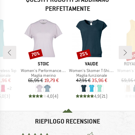
PERFETTAMENTE
fin
70%
25%
Sconto
Sconto
Scon
CHIO
MARCHIO
MARCHIO
MARC
STOIC
VAUDE
ROYA
Articolo
Articolo
Articolo
eless Top
Women's PerformanceMerino SpikenSt. Shirt
Women's Skomer T-Shirt III
Women's Vaca
rodotti
Gruppo di prodotti
Gruppo di prodotti
ionale
Maglia merino
Maglia funzionale
ezzo
ezzo ridotto
Prezzo
Prezzo ridotto
Prezzo
Prezzo ridotto
,96 €
65,95 €
19,79 €
47,95 €
35,96 €
59,95 
+
2
5,0
(
3
)
4,0
(
4
)
4,9
(
21
)
RIEPILOGO RECENSIONE