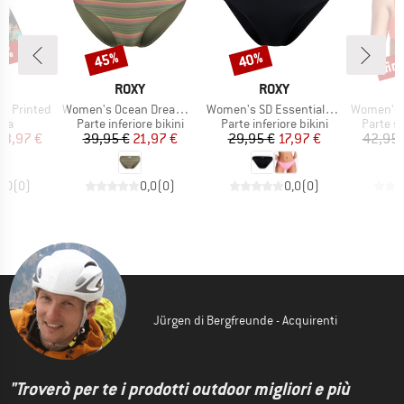
40%
fin
45%
40%
Sconto
Sconto
Scon
CHIO
MARCHIO
MARCHIO
Y
ROXY
ROXY
Articolo
Articolo
Articolo
by Printed
Women's Ocean Dreamer Hipster
Women's SD Essentials Classic
Women's Roxy 
di prodotti
Gruppo di prodotti
Gruppo di prodotti
Gruppo d
era
Parte inferiore bikini
Parte inferiore bikini
Parte su
ezzo
ezzo ridotto
Prezzo
Prezzo ridotto
Prezzo
Prezzo ridotto
23,97 €
39,95 €
21,97 €
29,95 €
17,97 €
42,95 
0,0
(
0
)
0,0
(
0
)
0,0
(
0
)
Jürgen di Bergfreunde - Acquirenti
"Troverò per te i prodotti outdoor migliori e più