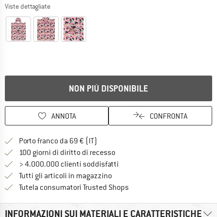
Viste dettagliate
NON PIÙ DISPONIBILE
ANNOTA
CONFRONTA
Qui trovi ulteriori informazioni sulle
Porto franco da 69 € (IT)
Vai alla politica di recesso qui 
100 giorni di diritto di recesso
> 4.000.000 clienti soddisfatti
Tutti gli articoli in magazzino
Trovi tutte le informazioni q
Tutela consumatori Trusted Shops
INFORMAZIONI SUI MATERIALI E CARATTERISTICHE