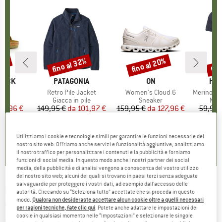
20%
fino al 32%
fino al 20%
fin
Sconto
Sconto
Scon
TOCK
MARCHIO
PATAGONIA
MARCHIO
ON
MAR
HEB
 BF
Articolo
Retro Pile Jacket
Articolo
Women's Cloud 6
Articolo
MerinoMix150 Pi
 di prodotti
i
Gruppo di prodotti
Giacca in pile
Gruppo di prodotti
Sneaker
Grup
Mag
ezzo
ezzo ridotto
71,96 €
149,95 €
da
Prezzo
Prezzo ridotto
101,97 €
159,95 €
da
Prezzo
Prezzo ridotto
127,96 €
59,95 
+
6
+
1
+
9
,8
(
20
)
4,6
(
71
)
4,7
(
48
)
Utilizziamo i cookie e tecnologie simili per garantire le funzioni necessarie del
nostro sito web. Offriamo anche servizi e funzionalità aggiuntive, analizziamo
il nostro traffico per personalizzare i contenuti e la pubblicità e forniamo
funzioni di social media. In questo modo anche i nostri partner dei social
media, della pubblicità e di analisi vengono a conoscenza del vostro utilizzo
del nostro sito web; alcuni dei quali si trovano in paesi terzi senza adeguate
salvaguardie per proteggere i vostri dati, ad esempio dall'accesso delle
ROXY
-
Kid's Stay Magical Printed - Poncho
autorità. Cliccando su “Seleziona tutto” accettate che si proceda in questo
modo.
Qualora non desideraste accettare alcun cookie oltre a quelli necessari
da surf
per ragioni tecniche, fate clic qui
. Potete anche adattare le impostazioni dei
cookie in qualsiasi momento nelle “Impostazioni” e selezionare le singole
(0)