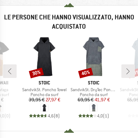
LE PERSONE CHE HANNO VISUALIZZATO, HANNO
ACQUISTATO
30%
40%
40
Sconto
Sconto
Scon
MARCHIO
MARCHIO
WAII
STOIC
STOIC
Articolo
Articolo
Articolo
afaga
SandvikSt. Poncho Towel
SandvikSt. DryTec Poncho Comfy
SandvikSt.
prodotti
Gruppo di prodotti
Gruppo di prodotti
Grup
 surf
Poncho da surf
Poncho da surf
Ponc
ezzo
Prezzo
Prezzo ridotto
Prezzo
Prezzo ridotto
 €
39,95 €
27,97 €
69,95 €
41,97 €
65,9
0,0
(
0
)
4,6
(
8
)
4,0
(
1
)