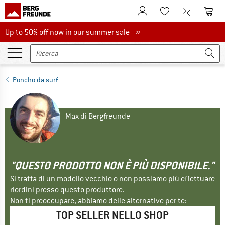
Al conto cliente
Al Ca
Alla lista promemo
Al confront
Up to 50% off now in our summer sale
Up to 50% off now in our summer sale »
Poncho da surf
Max di Bergfreunde
"QUESTO PRODOTTO NON È PIÙ DISPONIBILE."
Si tratta di un modello vecchio o non possiamo più effettuare
riordini presso questo produttore.
Non ti preoccupare, abbiamo delle alternative per te:
TOP SELLER NELLO SHOP