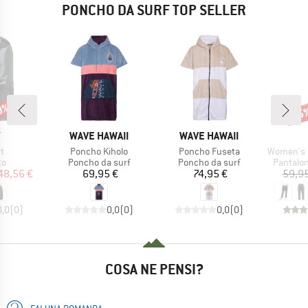
PONCHO DA SURF TOP SELLER
19%
25
Scon
CHIO
MARCHIO
MARCHIO
Y
WAVE HAWAII
WAVE HAWAII
o
Articolo
Articolo
Articolo
t
Poncho Kiholo
Poncho Fuseta
Women's On The Seash
 di prodotti
Gruppo di prodotti
Gruppo di prodotti
Gruppo d
to
Poncho da surf
Poncho da surf
Pantalon
ezzo
ezzo ridotto
Prezzo
Prezzo
48,56 €
69,95 €
74,95 €
59,95
0,0
(
0
)
0,0
(
0
)
0,0
(
0
)
COSA NE PENSI?