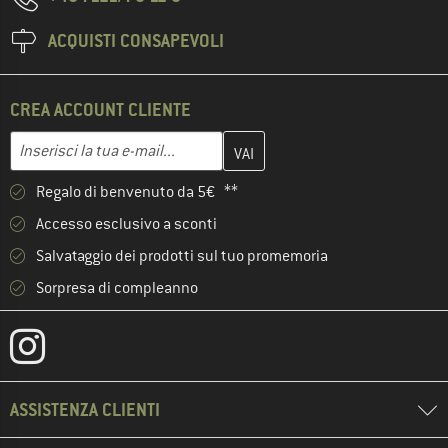
ACQUISTI CONSAPEVOLI
CREA ACCOUNT CLIENTE
Inserisci qui il tuo indirizzo e-mail e crea il tuo account cliente 
Indirizzo e-mail
Regalo di benvenuto da 5€ **
Accesso esclusivo a sconti
Salvataggio dei prodotti sul tuo promemoria
Sorpresa di compleanno
ASSISTENZA CLIENTI