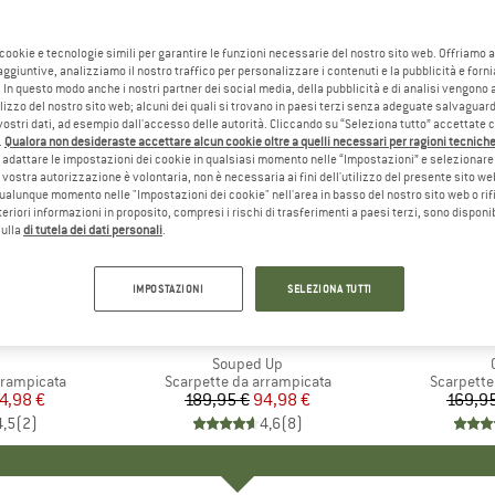
 cookie e tecnologie simili per garantire le funzioni necessarie del nostro sito web. Offriamo 
aggiuntive, analizziamo il nostro traffico per personalizzare i contenuti e la pubblicità e forn
 In questo modo anche i nostri partner dei social media, della pubblicità e di analisi vengon
ilizzo del nostro sito web; alcuni dei quali si trovano in paesi terzi senza adeguate salvaguard
vostri dati, ad esempio dall'accesso delle autorità. Cliccando su “Seleziona tutto” accettate 
.
Qualora non desideraste accettare alcun cookie oltre a quelli necessari per ragioni tecniche,
adattare le impostazioni dei cookie in qualsiasi momento nelle “Impostazioni” e selezionare 
 vostra autorizzazione è volontaria, non è necessaria ai fini dell'utilizzo del presente sito w
ualunque momento nelle "Impostazioni dei cookie" nell'area in basso del nostro sito web o rifi
lteriori informazioni in proposito, compresi i rischi di trasferimenti a paesi terzi, sono disponib
sulla
di tutela dei dati personali
.
50%
40%
Sconto
Sconto
IMPOSTAZIONI
SELEZIONA TUTTI
HIO
N
MARCHIO
UNPARALLEL
MA
LA 
colo
Articolo
Souped Up
tti
rrampicata
Gruppo di prodotti
Scarpette da arrampicata
Gruppo di
Scarpette
ezzo
ezzo ridotto
4,98 €
189,95 €
Prezzo
Prezzo ridotto
94,98 €
169,9
4,5
(
2
)
4,6
(
8
)