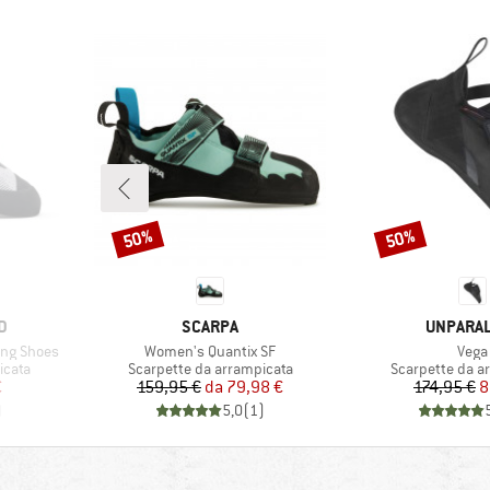
50%
50%
Sconto
Sconto
MARCHIO
MARCHIO
D
SCARPA
UNPARA
Articolo
Artic
ng Shoes
Women's Quantix SF
Vega
Gruppo di prodotti
Gruppo di prodo
icata
Scarpette da arrampicata
Scarpette da a
ridotto
Prezzo
Prezzo ridotto
Pr
Pr
€
159,95 €
da
79,98 €
174,95 €
8
)
5,0
(
1
)