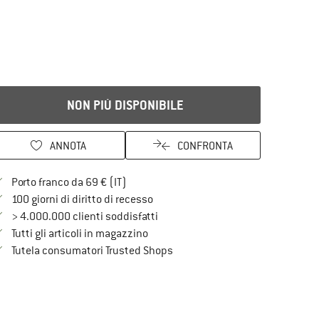
NON PIÙ DISPONIBILE
ANNOTA
CONFRONTA
Qui trovi ulteriori informazioni sulle spe
Porto franco da 69 € (IT)
Vai alla politica di recesso qui Si a
100 giorni di diritto di recesso
> 4.000.000 clienti soddisfatti
Tutti gli articoli in magazzino
Trovi tutte le informazioni qui!
Tutela consumatori Trusted Shops