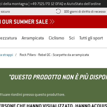
Chiamaci al numero
ici della montagna
|
+49 7121/70 12 0
FAQ e Aiuto
Stato dell’ordine
Qui trovi le informazioni di pagamento! Si apre in una casella informa
V
 sicuro
100 giorni di diritto di recesso
rezzatura
Arrampicata
Ciclismo
Sci
Tutti gli sport
a strappi
/
Rock Pillars - Rebel QC - Scarpette da arrampicata
"QUESTO PRODOTTO NON È PIÙ DISPON
ettuare riordini presso questo produttore.
ERSONE CHE HANNO VISUALIZZATO, HANNO ACQUI