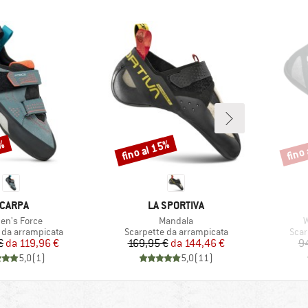
0%
fino al 15%
fino
Sconto
Scont
ARCHIO
MARCHIO
CARPA
LA SPORTIVA
olo
Articolo
A
n's Force
Mandala
W
 prodotti
Gruppo di prodotti
Grup
 da arrampicata
Scarpette da arrampicata
Scar
Prezzo
Prezzo ridotto
Prezzo
Prezzo ridotto
€
da
119,96 €
169,95 €
da
144,46 €
9
5,0
(
1
)
5,0
(
11
)