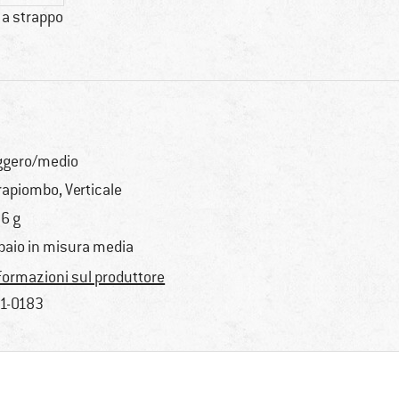
 a strappo
ggero/medio
rapiombo, Verticale
6 g
 paio in misura media
formazioni sul produttore
1-0183