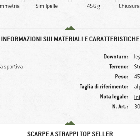
immetria
Similpelle
456 g
Chiusura
INFORMAZIONI SUI MATERIALI E CARATTERISTICHE
Downturn:
le
Terreno:
a sportiva
St
Peso:
45
Taglia di riferimento:
al
Nota legale:
In
N. Art.:
30
SCARPE A STRAPPI TOP SELLER