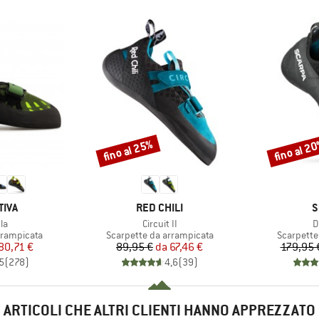
fino al 25%
fino al 2
Sconto
Sconto
O
MARCHIO
M
TIVA
RED CHILI
S
Articolo
A
la
Circuit II
D
tti
Gruppo di prodotti
Gruppo di
rrampicata
Scarpette da arrampicata
Scarpette
ezzo
ezzo ridotto
Prezzo
Prezzo ridotto
80,71 €
89,95 €
da
67,46 €
179,95 
5
(
278
)
4,6
(
39
)
ARTICOLI CHE ALTRI CLIENTI HANNO APPREZZATO