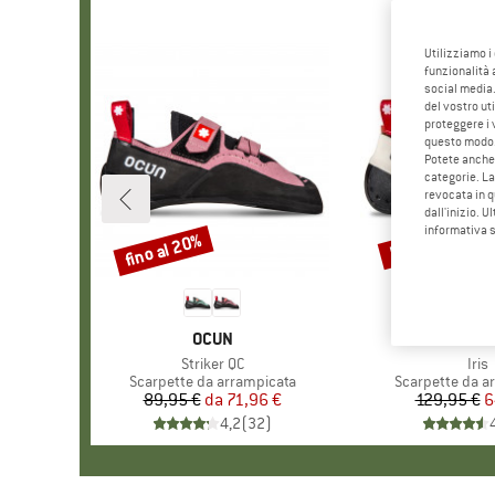
Utilizziamo i
funzionalità 
social media.
del vostro ut
proteggere i 
questo modo
Potete anche 
categorie. La
revocata in q
dall'inizio. U
informativa 
fino al 20%
50%
Sconto
Sconto
MARCHIO
OCUN
MARC
OCU
Articolo
Striker QC
Arti
Iris
Gruppo di prodotti
Scarpette da arrampicata
Gruppo di prodo
Scarpette da a
89,95 €
da
Prezzo
Prezzo ridotto
71,96 €
129,95 €
Pr
Pr
6
4,2
(
32
)