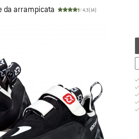
te da arrampicata
4,3
(14)