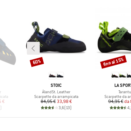
fino al 15%
60%
Sconto
Sconto
MARCHIO
MARCHI
STOIC
LA SPOR
Articolo
Articolo
r
ÅlandSt. Leather
Tarantu
Gruppo di prodotti
Gruppo di prodo
icata
Scarpette da arrampicata
Scarpette da a
ridotto
Prezzo
Prezzo ridotto
Pr
Pr
6 €
84,95 €
33,98 €
94,95 €
da
)
3,6
(
13
)
4,