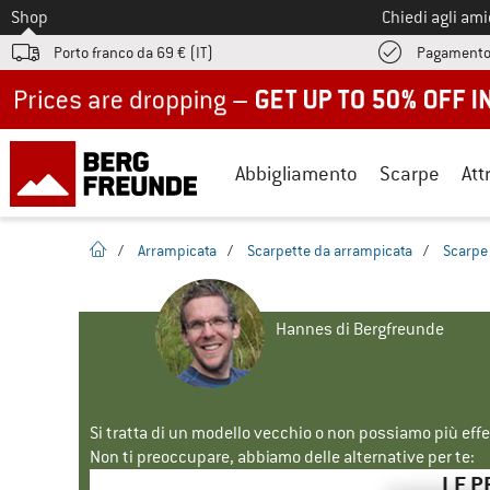
Allo
Shop
Chiedi agli am
Porto franco da 69 € (IT)
Pagamento
Up to 50% off now in our summer sale
Abbigliamento
Scarpe
Att
pagina iniziale
/
Arrampicata
/
Scarpette da arrampicata
/
Scarpe 
Hannes di Bergfreunde
Si tratta di un modello vecchio o non possiamo più eff
Non ti preoccupare, abbiamo delle alternative per te:
LE P