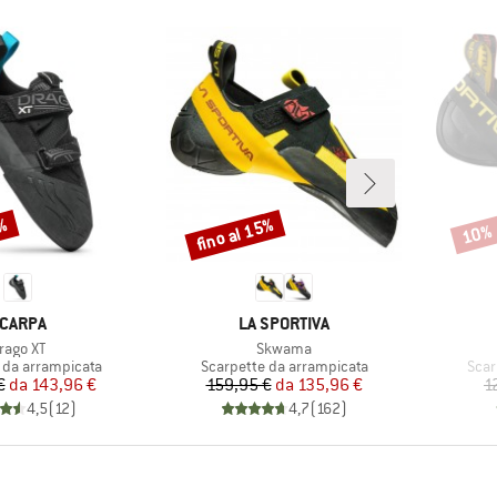
0%
fino al 15%
10%
Sconto
Scont
ARCHIO
MARCHIO
CARPA
LA SPORTIVA
rticolo
Articolo
rago XT
Skwama
 prodotti
Gruppo di prodotti
Grup
 da arrampicata
Scarpette da arrampicata
Scar
Prezzo
Prezzo ridotto
Prezzo
Prezzo ridotto
€
da
143,96 €
159,95 €
da
135,96 €
1
4,5
(
12
)
4,7
(
162
)