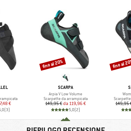
fino al 20%
fino al 2
Sconto
Sconto
MARCHIO
M
LLEL
SCARPA
S
olo
Articolo
Artic
Arpia V Low Volume
Wome
tti
Gruppo di prodotti
Gruppo di
rrampicata
Scarpette da arrampicata
Scarpette
ezzo
ezzo ridotto
Prezzo
Prezzo ridotto
7,48 €
149,95 €
da
119,96 €
149,95 
5,0
(
3
)
5,0
(
2
)
RIEPILOGO RECENSIONE