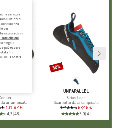
anche servizi e
iamo funzioni di
o a conoscenza
ie per
che si proceda in
 fate clic qui
.
le singole
eb e può essere
utata fin
ili nella nostra
50%
Sconto
RCHIO
SPORTIVA
MARCHIO
UNPARALLEL
Articolo
Genius
Articolo
Sirius Lace
 prodotti
 da arrampicata
Gruppo di prodotti
Scarpette da arrampicata
5 €
Prezzo
Prezzo ridotto
101,97 €
174,95 €
Prezzo
Prezzo ridotto
87,48 €
4,3
(
48
)
5,0
(
4
)