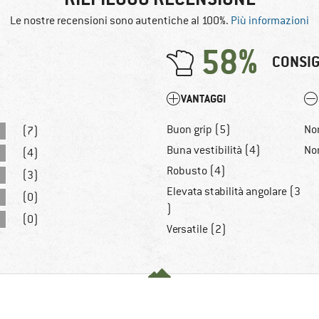
Le nostre recensioni sono autentiche al 100%.
Più informazioni
58%
CONSIG
VANTAGGI
Buon grip (5)
Non
(7)
Buna vestibilità (4)
No
(4)
Robusto (4)
(3)
Elevata stabilità angolare (3
(0)
)
(0)
Versatile (2)