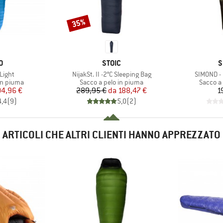
35%
Sconto
HIO
MARCHIO
M
O
STOIC
S
Articolo
Articolo
 Light
NijakSt. II -2°C Sleeping Bag
SIMOND -
dotti
Gruppo di prodotti
Gruppo d
in piuma
Sacco a pelo in piuma
Sacco a
ezzo
ezzo ridotto
Prezzo
Prezzo ridotto
04,96 €
289,95 €
da
188,47 €
1
4,4
(
9
)
5,0
(
2
)
ARTICOLI CHE ALTRI CLIENTI HANNO APPREZZATO