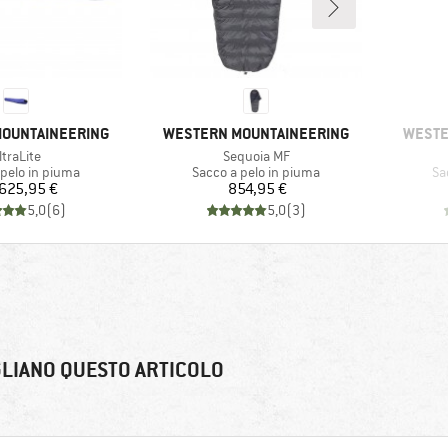
MARCHIO
MARCH
OUNTAINEERING
WESTERN MOUNTAINEERING
WESTE
rticolo
Articolo
ltraLite
Sequoia MF
i prodotti
Gruppo di prodotti
Gr
 pelo in piuma
Sacco a pelo in piuma
Sa
Prezzo
Prezzo
625,95 €
854,95 €
5,0
(
6
)
5,0
(
3
)
LIANO QUESTO ARTICOLO