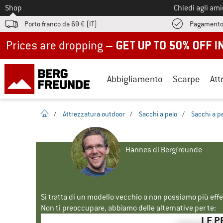
Allo
Shop
Chiedi agli am
Porto franco da 69 € (IT)
Pagamento
Up to 50% off now in our summer sale
Abbigliamento
Scarpe
Att
pagina iniziale
/
Attrezzatura outdoor
/
Sacchi a pelo
/
Sacchi a p
Hannes di Bergfreunde
Si tratta di un modello vecchio o non possiamo più eff
Non ti preoccupare, abbiamo delle alternative per te:
LE P