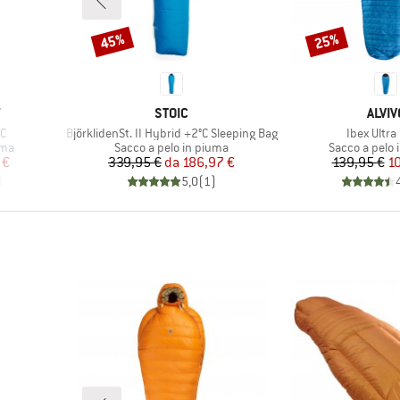
45%
25%
Sconto
Sconto
MARCHIO
MARC
T
STOIC
ALVIV
Articolo
Articolo
6C
BjörklidenSt. II Hybrid +2°C Sleeping Bag
Ibex Ultra
Gruppo di prodotti
Gruppo di pro
uma
Sacco a pelo in piuma
Sacco a pelo 
ridotto
Prezzo
Prezzo ridotto
Pr
Pr
 €
339,95 €
da
186,97 €
139,95 €
1
)
5,0
(
1
)