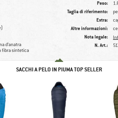
Peso:
1.
Taglia di riferimento:
pe
Extra:
ca
e)
Altre informazioni:
ce
Nota legale:
In
ma d’anatra
N. Art.:
51
 fibra sintetica
SACCHI A PELO IN PIUMA TOP SELLER