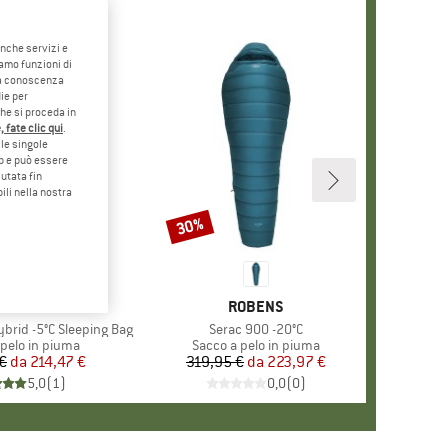
anche servizi e
iamo funzioni di
o a conoscenza
ie per
che si proceda in
 fate clic qui
.
le singole
eb e può essere
utata fin
ili nella nostra
30%
Sconto
MARCHIO
STOIC
MARCHIO
ROBENS
Hybrid -5°C Sleeping Bag
Articolo
Serac 900 -20°C
di prodotti
 pelo in piuma
Gruppo di prodotti
Sacco a pelo in piuma
€
da
Prezzo
Prezzo ridotto
214,47 €
319,95 €
da
Prezzo
Prezzo ridotto
223,97 €
5,0
(
1
)
0,0
(
0
)