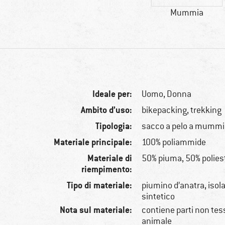
Mummia
Ideale per:
Uomo,
Donna
Ambito d’uso:
bikepacking, trekking
Tipologia:
sacco a pelo a mummi
Materiale principale:
100% poliammide
Materiale di
50% piuma, 50% polies
riempimento:
Tipo di materiale:
piumino d’anatra, iso
sintetico
Nota sul materiale:
contiene parti non tessi
animale