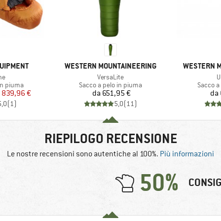
MARCHIO
MARCHIO
QUIPMENT
WESTERN MOUNTAINEERING
WESTERN M
o
Articolo
A
ne
VersaLite
U
dotti
Gruppo di prodotti
Gruppo d
in piuma
Sacco a pelo in piuma
Sacco a
ezzo
ezzo ridotto
Prezzo
839,96 €
da
651,95 €
da
5,0
(
1
)
5,0
(
11
)
RIEPILOGO RECENSIONE
Le nostre recensioni sono autentiche al 100%.
Più informazioni
50%
CONSIG