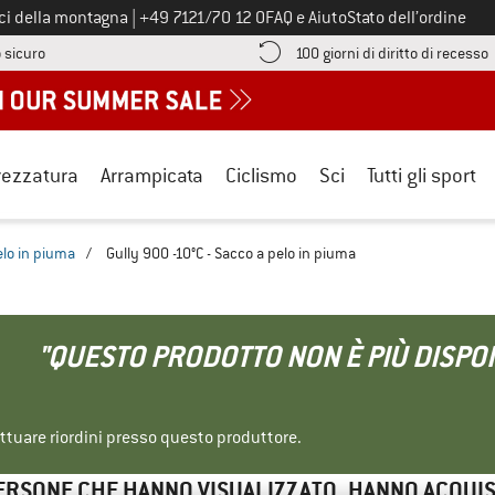
Chiamaci al numero
ici della montagna
|
+49 7121/70 12 0
FAQ e Aiuto
Stato dell’ordine
Qui trovi le informazioni di pagamento! Si apre in una casella informa
V
 sicuro
100 giorni di diritto di recesso
rezzatura
Arrampicata
Ciclismo
Sci
Tutti gli sport
elo in piuma
/
Gully 900 -10°C - Sacco a pelo in piuma
"QUESTO PRODOTTO NON È PIÙ DISPON
ettuare riordini presso questo produttore.
ERSONE CHE HANNO VISUALIZZATO, HANNO ACQUI