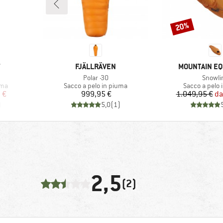
20%
Sconto
MARCHIO
MARCHIO
T
FJÄLLRÄVEN
MOUNTAIN E
Articolo
Articol
Polar -30
Snowli
Gruppo di prodotti
Gruppo di pro
uma
Sacco a pelo in piuma
Sacco a pelo 
ridotto
Prezzo
Pr
Pr
 €
999,95 €
1.049,95 €
da
)
5,0
(
1
)
2,5
(2)