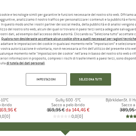
 cookie e tecnologie simili per garantire le funzioni necessarie del nostro sito web. Offriamo 
aggiuntive, analizziamo il nostro traffico per personalizzare i contenuti e la pubblicità e forn
 In questo modo anche i nostri partner dei social media, della pubblicità e di analisi vengon
ilizzo del nostro sito web; alcuni dei quali si trovano in paesi terzi senza adeguate salvaguard
vostri dati, ad esempio dall'accesso delle autorità. Cliccando su “Seleziona tutto” accettate 
.
Qualora non desideraste accettare alcun cookie oltre a quelli necessari per ragioni tecniche,
adattare le impostazioni dei cookie in qualsiasi momento nelle “Impostazioni” e selezionare 
 vostra autorizzazione è volontaria, non è necessaria ai fini dell'utilizzo del presente sito w
ualunque momento nelle "Impostazioni dei cookie" nell'area in basso del nostro sito web o rifi
lteriori informazioni in proposito, compresi i rischi di trasferimenti a paesi terzi, sono disponib
sulla
di tutela dei dati personali
.
15%
45%
Sconto
Sconto
IMPOSTAZIONI
SELEZIONA TUTTI
IO
NS
MARCHIO
ROBENS
-10°C
Articolo
Gully 600 -5°C
Articolo
BjörklidenSt. II 
rodotti
 ibrido
Gruppo di prodotti
Sacco a pelo ibrido
Gruppo 
Sacco a
ezzo
ezzo ridotto
169,96 €
169,95 €
da
Prezzo
Prezzo ridotto
144,46 €
389,95 
0,0
(
0
)
0,0
(
0
)