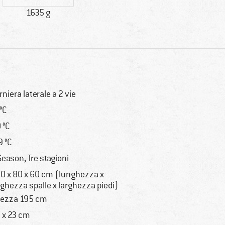
1635 g
rniera laterale a 2 vie
 °C
0 °C
9 °C
Season, Tre stagioni
0 x 80 x 60 cm (lunghezza x
rghezza spalle x larghezza piedi)
tezza 195 cm
 x 23 cm