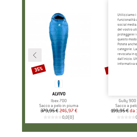
Utilizziamo i
funzionalità 
social media.
del vostro ut
proteggere i 
questo modo
Potete anche 
categorie. La
revocata in q
dall'inizio. U
informativa 
35%
15%
Sconto
Sconto
MARCHIO
ALVIVO
MARCH
ROBE
Articolo
Ibex 700
Articolo
Gully 900 
Gruppo di prodotti
Sacco a pelo in piuma
Gruppo di p
Sacco a pelo
379,95 €
Prezzo
Prezzo ridotto
246,97 €
199,95 €
da
Pr
Pr
0,0
(
0
)