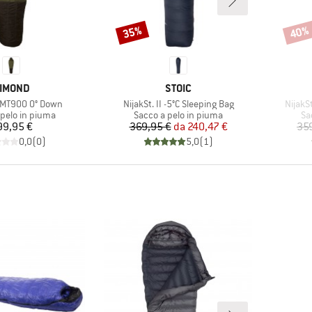
35%
40%
Sconto
Scont
ARCHIO
MARCHIO
IMOND
STOIC
Articolo
Articol
 MT900 0° Down
NijakSt. II -5°C Sleeping Bag
NijakS
i prodotti
Gruppo di prodotti
Gr
 pelo in piuma
Sacco a pelo in piuma
Sa
Prezzo
Prezzo
Prezzo ridotto
99,95 €
369,95 €
da
240,47 €
35
0,0
(
0
)
5,0
(
1
)