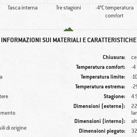
Tasca interna
Tre stagioni
-4°C temperatura
comfort
INFORMAZIONI SUI MATERIALI E CARATTERISTICHE
Chiusura:
ce
Temperatura comfort:
-4
Temperatura limite:
a
-1
Temperatura estrema:
-2
Stagione:
tere
4 
Dimensioni (esterne):
22
lamento
la
Dimensioni (interno):
al
li di origine
Dimensioni piegato:
32