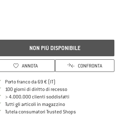
NON PIÙ DISPONIBILE
ANNOTA
CONFRONTA
Qui trovi ulteriori informazioni sulle spe
Porto franco da 69 € (IT)
Vai alla politica di recesso qui Si a
100 giorni di diritto di recesso
> 4.000.000 clienti soddisfatti
Tutti gli articoli in magazzino
Trovi tutte le informazioni qui!
Tutela consumatori Trusted Shops