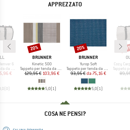
APPREZZATO
20%
20%
20
Sconto
Sconto
Scon
IO
MARCHIO
MARCHIO
M
LL
BRUNNER
BRUNNER
O
Articolo
Articolo
Articolo
Denver 6
Kinetic 500
Yurop Soft
Cozy Carp
tti
Gruppo di prodotti
Gruppo di prodotti
Gruppo di
campeggio
Tappeto per tenda da campeggio
Tappeto per tenda da campeggio
Tappeto per t
ezzo
ezzo ridotto
Prezzo
Prezzo ridotto
Prezzo
Prezzo ridotto
5,96 €
129,95 €
103,96 €
93,95 €
da
75,16 €
89,9
0,0
(
0
)
5,0
(
1
)
5,0
(
1
)
COSA NE PENSI?