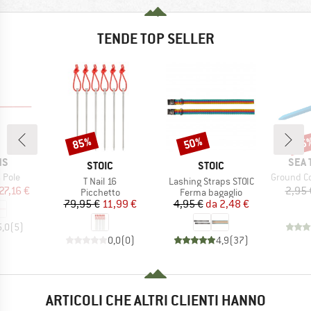
TENDE TOP SELLER
85%
50%
15
Sconto
Sconto
Scon
IO
MARC
NS
SEA 
MARCHIO
MARCHIO
STOIC
STOIC
Articolo
 Pole
Ground Co
Articolo
Articolo
T Nail 16
Lashing Straps STOIC
ezzo
ezzo ridotto
27,16 €
2,95 
Gruppo di prodotti
Gruppo di prodotti
Picchetto
Ferma bagaglio
Prezzo
Prezzo ridotto
Prezzo
Prezzo ridotto
79,95 €
11,99 €
4,95 €
da
2,48 €
5,0
(
5
)
0,0
(
0
)
4,9
(
37
)
ARTICOLI CHE ALTRI CLIENTI HANNO