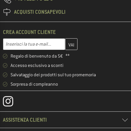
ACQUISTI CONSAPEVOLI
CREA ACCOUNT CLIENTE
Inserisci qui il tuo indirizzo e-mail e crea il tuo account cliente 
Indirizzo e-mail
Regalo di benvenuto da 5€ **
Accesso esclusivo a sconti
Salvataggio dei prodotti sul tuo promemoria
Sorpresa di compleanno
ASSISTENZA CLIENTI