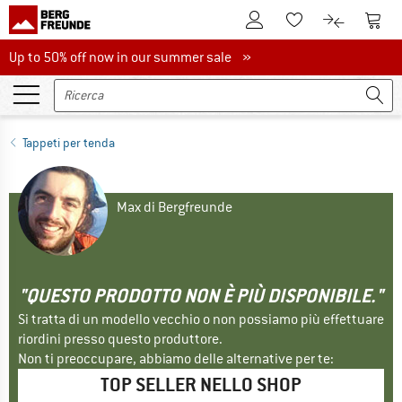
Al conto cliente
Al Ca
Alla lista promemo
Al confront
Up to 50% off now in our summer sale
Up to 50% off now in our summer sale »
Tappeti per tenda
Max di Bergfreunde
"QUESTO PRODOTTO NON È PIÙ DISPONIBILE."
Si tratta di un modello vecchio o non possiamo più effettuare
riordini presso questo produttore.
Non ti preoccupare, abbiamo delle alternative per te:
TOP SELLER NELLO SHOP