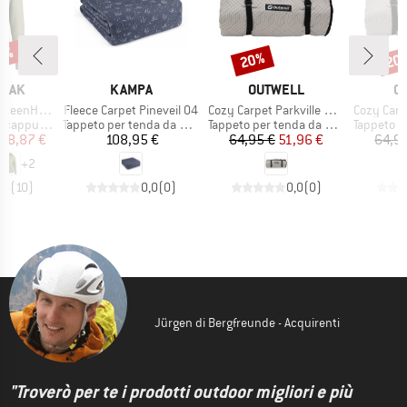
47%
20%
20
Sconto
Scon
O
MARCHIO
MARCHIO
M
PEAK
KAMPA
OUTWELL
O
Articolo
Articolo
Articolo
. Zip Hoody
Fleece Carpet Pineveil 04
Cozy Carpet Parkville 200SA
Cozy Carpet 
tti
Gruppo di prodotti
Gruppo di prodotti
Gruppo di
cappuccio
Tappeto per tenda da campeggio
Tappeto per tenda da campeggio
Tappeto per t
ezzo
ezzo ridotto
Prezzo
Prezzo
Prezzo ridotto
68,87 €
108,95 €
64,95 €
51,96 €
64,9
+
2
,6
(
10
)
0,0
(
0
)
0,0
(
0
)
Jürgen di Bergfreunde - Acquirenti
"Troverò per te i prodotti outdoor migliori e più