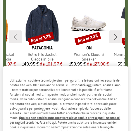
30%
fino al 32%
fino al 20%
fin
Sconto
Sconto
Scon
O
NIA
MARCHIO
PATAGONIA
MARCHIO
ON
MAR
HEB
3L Jacket
Articolo
Retro Pile Jacket
Articolo
Women's Cloud 6
Articolo
MerinoMix150 Pi
rodotti
pioggia
Gruppo di prodotti
Giacca in pile
Gruppo di prodotti
Sneaker
Grup
Mag
ezzo
ezzo ridotto
139,97 €
149,95 €
da
Prezzo
Prezzo ridotto
101,97 €
159,95 €
da
Prezzo
Prezzo ridotto
127,96 €
59,95 
+
8
+
1
+
9
,7
(
79
)
4,6
(
71
)
4,7
(
48
)
Utilizziamo i cookie e tecnologie simili per garantire le funzioni necessarie del
nostro sito web. Offriamo anche servizi e funzionalità aggiuntive, analizziamo
il nostro traffico per personalizzare i contenuti e la pubblicità e forniamo
funzioni di social media. In questo modo anche i nostri partner dei social
media, della pubblicità e di analisi vengono a conoscenza del vostro utilizzo
del nostro sito web; alcuni dei quali si trovano in paesi terzi senza adeguate
salvaguardie per proteggere i vostri dati, ad esempio dall'accesso delle
Rice - Recycled Plastic Floor Mat - Tappeto per
autorità. Cliccando su “Seleziona tutto” accettate che si proceda in questo
modo.
Qualora non desideraste accettare alcun cookie oltre a quelli necessari
tenda da campeggio
per ragioni tecniche, fate clic qui
. Potete anche adattare le impostazioni dei
cookie in qualsiasi momento nelle “Impostazioni” e selezionare le singole
(0)