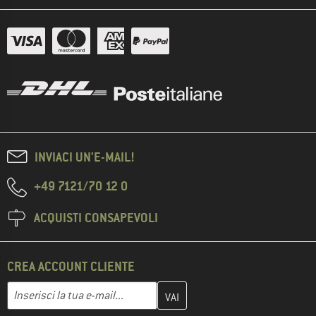
INVIACI UN'E-MAIL!
+49 7121/70 12 0
ACQUISTI CONSAPEVOLI
CREA ACCOUNT CLIENTE
Inserisci qui il tuo indirizzo e-mail e crea il tuo account cliente 
Indirizzo e-mail