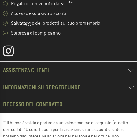
Regalo di benvenuto da 5€ **
Accesso esclusivo a sconti
Salvataggio dei prodotti sul tuo promemoria
Sorpresa di compleanno
ASSISTENZA CLIENTI
INFORMAZIONI SU BERGFREUNDE
RECESSO DEL CONTRATTO
**Il buono è valido a partire da un valore minimo di acquisto (al netto
dei resi) di 40 euro. I buoni per la creazione di un account cliente si
possono riscuotere una sola volta per persona e per ordine. Non