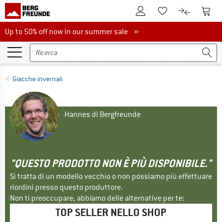
Al conto cliente
Al Ca
Alla lista promemo
Al confront
Up to 50% off now in our summer sale
Up to 50% off now in our summer sale »
Giacche invernali
Hannes di Bergfreunde
"QUESTO PRODOTTO NON È PIÙ DISPONIBILE."
Si tratta di un modello vecchio o non possiamo più effettuare
riordini presso questo produttore.
Non ti preoccupare, abbiamo delle alternative per te:
TOP SELLER NELLO SHOP