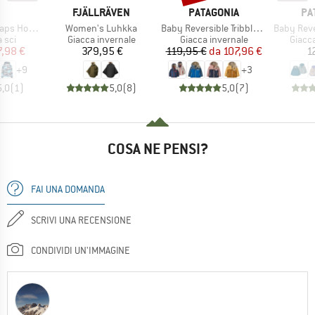
CHIO
MARCHIO
MARCHIO
MA
FJÄLLRÄVEN
PATAGONIA
PA
Articolo
Articolo
Articolo
Hood Twill
Women's Luhkka
Baby Reversible Tribbles Hoody
Baby Reversible
 prodotti
Gruppo di prodotti
Gruppo di prodotti
Gruppo
 sci
Giacca invernale
Giacca invernale
Giacc
ezzo
ezzo ridotto
Prezzo
Prezzo
Prezzo ridotto
7,98 €
379,95 €
119,95 €
da
107,96 €
1
+
9
+
3
5,0
(
1
)
5,0
(
8
)
5,0
(
7
)
COSA NE PENSI?
FAI UNA DOMANDA
SCRIVI UNA RECENSIONE
CONDIVIDI UN'IMMAGINE