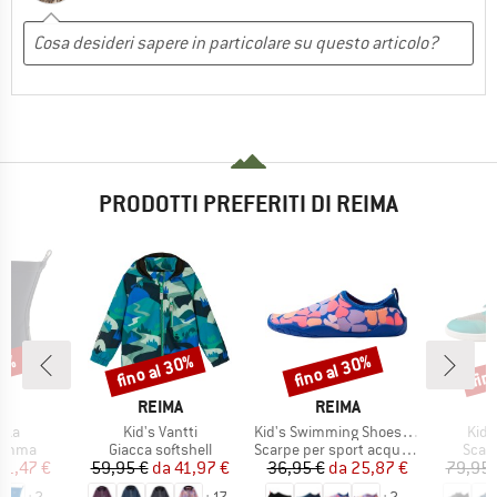
PRODOTTI PREFERITI DI REIMA
30%
fino al 30%
fino al 30%
fin
Sconto
Sconto
Scon
HIO
MARCHIO
MARCHIO
A
REIMA
REIMA
Articolo
Articolo
Artic
kka
Kid's Vantti
Kid's Swimming Shoes Lean
Kid's
prodotti
Gruppo di prodotti
Gruppo di prodotti
Grupp
 gomma
Giacca softshell
Scarpe per sport acquatici
Scar
ezzo
ezzo ridotto
Prezzo
Prezzo ridotto
Prezzo
Prezzo ridotto
31,47 €
59,95 €
da
41,97 €
36,95 €
da
25,87 €
79,95 