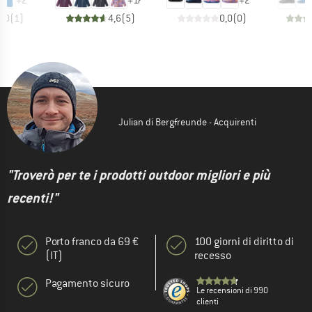
+
2
+
17
+
2
5,0
(
1
)
4,6
(
5
)
0,0
(
0
)
Julian di Bergfreunde - Acquirenti
"Troverò per te i prodotti outdoor migliori e più
recenti!"
Porto franco da 69 €
100 giorni di diritto di
(IT)
recesso
Pagamento sicuro
Le recensioni di 990
clienti