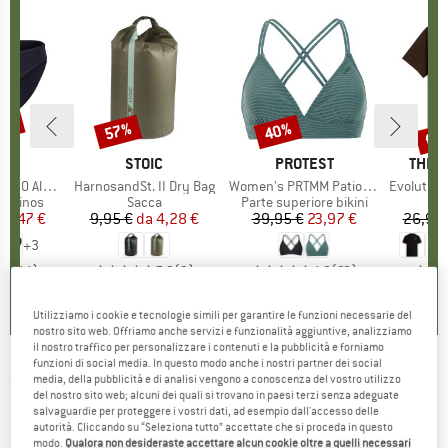
30%
fin
57%
40%
Sconto
Sconto
Scon
HIO
C
MARCHIO
STOIC
MARCHIO
PROTEST
MARC
THE 
enSt. Brief
Articolo
HarnosandSt. II Dry Bag
Articolo
Women's PRTMM Patio Triangle
Articolo
Evolution Simpl
odotti
merinos
Gruppo di prodotti
Sacca
Gruppo di prodotti
Parte superiore bikini
ezzo
ezzo ridotto
24,47 €
9,95 €
da
Prezzo
Prezzo ridotto
4,28 €
39,95 €
Prezzo
Prezzo ridotto
23,97 €
26,95 
+
3
,8
(
44
)
5,0
(
2
)
4,9
(
23
)
Utilizziamo i cookie e tecnologie simili per garantire le funzioni necessarie del
nostro sito web. Offriamo anche servizi e funzionalità aggiuntive, analizziamo
il nostro traffico per personalizzare i contenuti e la pubblicità e forniamo
funzioni di social media. In questo modo anche i nostri partner dei social
REIMA
-
Kid's Tieten - Giacca invernale
media, della pubblicità e di analisi vengono a conoscenza del vostro utilizzo
del nostro sito web; alcuni dei quali si trovano in paesi terzi senza adeguate
salvaguardie per proteggere i vostri dati, ad esempio dall'accesso delle
(0)
autorità. Cliccando su “Seleziona tutto” accettate che si proceda in questo
modo.
Qualora non desideraste accettare alcun cookie oltre a quelli necessari