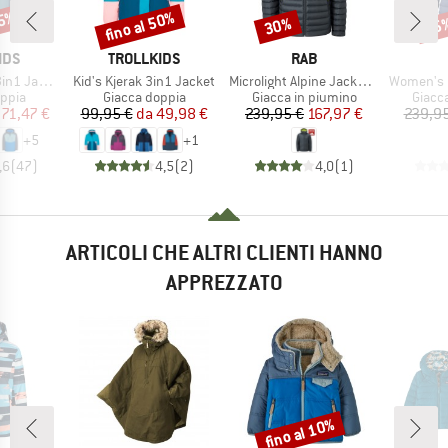
35%
fino al 50%
30%
35
Sconto
Sconto
Scon
O
MARCHIO
MARCHIO
IDS
TROLLKIDS
RAB
Articolo
Articolo
Articolo
1 Jacket
Kid's Kjerak 3in1 Jacket
Microlight Alpine Jacket Exclusive
Women's Microlight 
 prodotti
Gruppo di prodotti
Gruppo di prodotti
Gruppo
ppia
Giacca doppia
Giacca in piumino
Giacc
ezzo
ezzo ridotto
Prezzo
Prezzo ridotto
Prezzo
Prezzo ridotto
71,47 €
99,95 €
da
49,98 €
239,95 €
167,97 €
239,95
+
5
+
1
,6
(
47
)
4,5
(
2
)
4,0
(
1
)
ARTICOLI CHE ALTRI CLIENTI HANNO
APPREZZATO
fino al 10%
Sconto