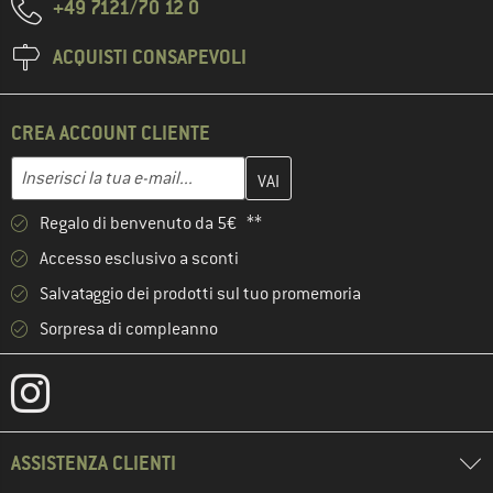
+49 7121/70 12 0
ACQUISTI CONSAPEVOLI
CREA ACCOUNT CLIENTE
Inserisci qui il tuo indirizzo e-mail e crea il tuo account cliente 
Indirizzo e-mail
Regalo di benvenuto da 5€ **
Accesso esclusivo a sconti
Salvataggio dei prodotti sul tuo promemoria
Sorpresa di compleanno
ASSISTENZA CLIENTI