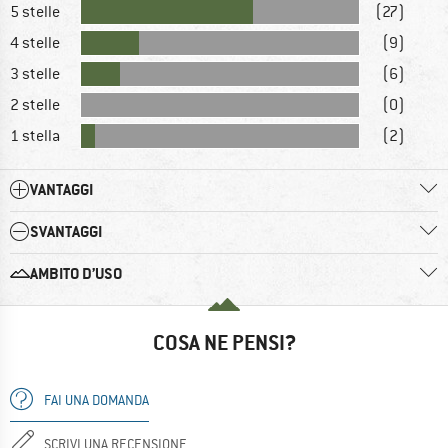
5 stelle
(27)
4 stelle
(9)
3 stelle
(6)
2 stelle
(0)
1 stella
(2)
VANTAGGI
SVANTAGGI
AMBITO D’USO
COSA NE PENSI?
FAI UNA DOMANDA
SCRIVI UNA RECENSIONE