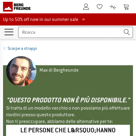
Al conto cliente
Al Ca
Alla lista promemo
Al confront
Up to 50% off now in our summer sale
Up to 50% off now in our summer sale »
Scarpe a strappi
Max di Bergfreunde
"QUESTO PRODOTTO NON È PIÙ DISPONIBILE."
Si tratta di un modello vecchio o non possiamo più effettuare
riordini presso questo produttore.
Non ti preoccupare, abbiamo delle alternative per te:
LE PERSONE CHE L&RSQUO;HANNO