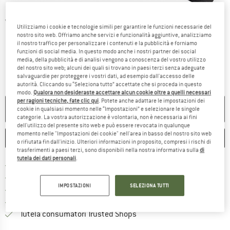
Viste dettagliate
Utilizziamo i cookie e tecnologie simili per garantire le funzioni necessarie del
nostro sito web. Offriamo anche servizi e funzionalità aggiuntive, analizziamo
il nostro traffico per personalizzare i contenuti e la pubblicità e forniamo
funzioni di social media. In questo modo anche i nostri partner dei social
media, della pubblicità e di analisi vengono a conoscenza del vostro utilizzo
del nostro sito web; alcuni dei quali si trovano in paesi terzi senza adeguate
salvaguardie per proteggere i vostri dati, ad esempio dall'accesso delle
autorità. Cliccando su “Seleziona tutto” accettate che si proceda in questo
modo.
Qualora non desideraste accettare alcun cookie oltre a quelli necessari
per ragioni tecniche, fate clic qui
. Potete anche adattare le impostazioni dei
NON PIÙ DISPONIBILE
cookie in qualsiasi momento nelle “Impostazioni” e selezionare le singole
categorie. La vostra autorizzazione è volontaria, non è necessaria ai fini
dell'utilizzo del presente sito web e può essere revocata in qualunque
momento nelle "Impostazioni dei cookie" nell'area in basso del nostro sito web
ANNOTA
CONFRONTA
o rifiutata fin dall'inizio. Ulteriori informazioni in proposito, compresi i rischi di
trasferimenti a paesi terzi, sono disponibili nella nostra informativa sulla
di
tutela dei dati personali
.
Qui trovi ulteriori informazioni sulle
Porto franco da 69 € (IT)
Vai alla politica di recesso qui 
100 giorni di diritto di recesso
IMPOSTAZIONI
SELEZIONA TUTTI
> 4.000.000 clienti soddisfatti
Tutti gli articoli in magazzino
Trovi tutte le informazioni q
Tutela consumatori Trusted Shops