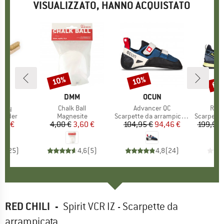
VISUALIZZATO, HANNO ACQUISTATO
fin
10%
10%
Sconto
Sconto
Scon
IO
AH
MARCHIO
DMM
MARCHIO
OCUN
ushy
Articolo
Chalk Ball
Articolo
Advancer QC
Artic
Rock
rodotti
oulder
Gruppo di prodotti
Magnesite
Gruppo di prodotti
Scarpette da arrampicata
Gruppo di
Scarpe da
ezzo
ezzo ridotto
26 €
4,00 €
Prezzo
Prezzo ridotto
3,60 €
104,95 €
Prezzo
Prezzo ridotto
94,46 €
199,95 
,7
(
25
)
4,6
(
5
)
4,8
(
24
)
RED CHILI
-
Spirit VCR IZ - Scarpette da
arrampicata