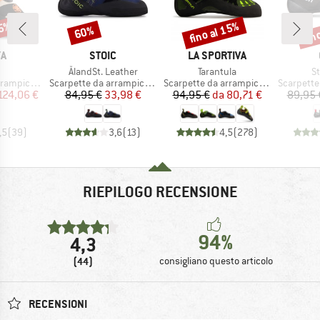
15%
fino al 15%
fin
60%
Sconto
Sconto
Scon
HIO
MARCHIO
MARCHIO
YA
STOIC
LA SPORTIVA
colo
Articolo
Articolo
Ar
ÅlandSt. Leather
Tarantula
St
tti
Gruppo di prodotti
Gruppo di prodotti
Gruppo di
ampicata
Scarpette da arrampicata
Scarpette da arrampicata
Scarpette 
ezzo
ezzo ridotto
Prezzo
Prezzo ridotto
Prezzo
Prezzo ridotto
124,06 €
84,95 €
33,98 €
94,95 €
da
80,71 €
89,95 
,5
(
39
)
3,6
(
13
)
4,5
(
278
)
RIEPILOGO RECENSIONE
94%
4,3
(44)
consigliano questo articolo
RECENSIONI