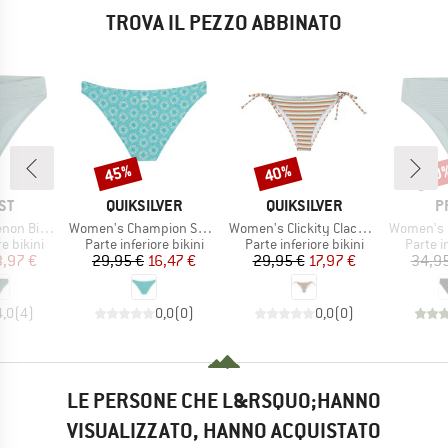
TROVA IL PEZZO ABBINATO
45%
40%
40
Sconto
Sconto
Scon
IO
MARCHIO
MARCHIO
M
ST
QUIKSILVER
QUIKSILVER
P
Articolo
Articolo
Articolo
ni Bottom
Women's Champion Sound Bottom
Women's Clickity Clack Bottom
Women's MIXAct
odotti
Gruppo di prodotti
Gruppo di prodotti
Gruppo 
re bikini
Parte inferiore bikini
Parte inferiore bikini
Parte in
ezzo
ezzo ridotto
Prezzo
Prezzo ridotto
Prezzo
Prezzo ridotto
3,97 €
29,95 €
16,47 €
29,95 €
17,97 €
34,95
4,0
(
4
)
0,0
(
0
)
0,0
(
0
)
LE PERSONE CHE L&RSQUO;HANNO
VISUALIZZATO, HANNO ACQUISTATO