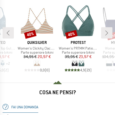
fin
40%
40%
Sconto
Sconto
Scon
O
MARCHIO
MARCHIO
MA
TED
QUIKSILVER
PROTEST
MY
Articolo
Articolo
Articol
Gullholma
Women's Clickity Clack Top
Women's PRTMM Patio Triangle
Women
dotti
Gruppo di prodotti
Gruppo di prodotti
Gruppo d
re bikini
Parte superiore bikini
Parte superiore bikini
Parte su
ezzo
ezzo ridotto
Prezzo
Prezzo ridotto
Prezzo
Prezzo ridotto
9,97 €
34,95 €
20,97 €
39,95 €
23,97 €
104,95
+
2
5,0
(
2
)
0,0
(
0
)
4,9
(
23
)
COSA NE PENSI?
FAI UNA DOMANDA