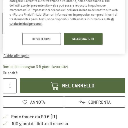
categorie. La vostra autorizzazione è volontaria, non è necessaria ai fini
dell'utilizzo del presente sito web e può essere revocata in qualunque
Colore:
Aqua Ocean Mayhem 20X20
momento nelle "Impostazioni dei cookie" nell'area in basso del nostro sito web
o rifiutata fin dall'inizio. Ulteriori informazioni in proposito, compresi i rischi di
trasferimenti a paesi terzi, sono disponibili nella nostra informativa sulla
di
tutela dei dati personali
.
40%
Scegli la taglia:
IMPOSTAZIONI
SELEZIONA TUTTI
XS
S
M
L
XL
Guida alle taglie
Il link si apre in una casella infor
Tempi di consegna: 3-5 giorni lavorativi
Quantità:
NEL CARRELLO
ANNOTA
CONFRONTA
Qui trovi ulteriori informazioni sulle
Porto franco da 69 € (IT)
Vai alla politica di recesso qui 
100 giorni di diritto di recesso