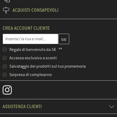
ACQUISTI CONSAPEVOLI
CREA ACCOUNT CLIENTE
Inserisci qui il tuo indirizzo e-mail e crea il tuo account cliente 
Indirizzo e-mail
Regalo di benvenuto da 5€ **
Accesso esclusivo a sconti
Salvataggio dei prodotti sul tuo promemoria
Sorpresa di compleanno
ASSISTENZA CLIENTI