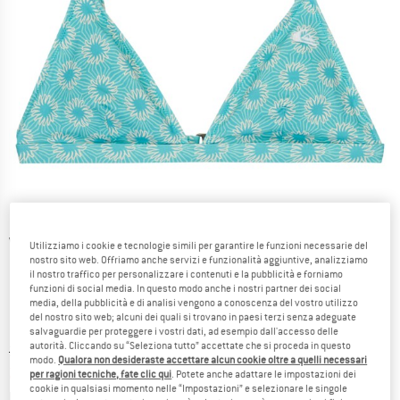
Viste dettagliate
Utilizziamo i cookie e tecnologie simili per garantire le funzioni necessarie del
nostro sito web. Offriamo anche servizi e funzionalità aggiuntive, analizziamo
il nostro traffico per personalizzare i contenuti e la pubblicità e forniamo
funzioni di social media. In questo modo anche i nostri partner dei social
media, della pubblicità e di analisi vengono a conoscenza del vostro utilizzo
del nostro sito web; alcuni dei quali si trovano in paesi terzi senza adeguate
salvaguardie per proteggere i vostri dati, ad esempio dall'accesso delle
autorità. Cliccando su “Seleziona tutto” accettate che si proceda in questo
Prezzo originale :
Prezzo:
34,95
€
modo.
Qualora non desideraste accettare alcun cookie oltre a quelli necessari
20,97
€
incl. IVA
per ragioni tecniche, fate clic qui
. Potete anche adattare le impostazioni dei
cookie in qualsiasi momento nelle “Impostazioni” e selezionare le singole
Informazioni sui costi di spedizione. Si apre in una
più Spese di spedizione