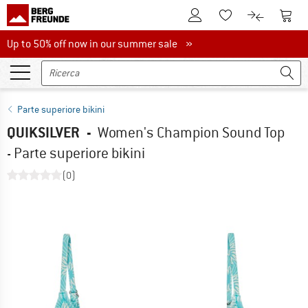
Al conto cliente
Al Ca
Alla lista promemo
Al confront
Up to 50% off now in our summer sale
Up to 50% off now in our summer sale »
Parte superiore bikini
QUIKSILVER
-
Women's Champion Sound Top
- Parte superiore bikini
(0)