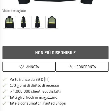
Viste dettagliate
NON PIÙ DISPONIBILE
ANNOTA
CONFRONTA
Qui trovi ulteriori informazioni sulle
Porto franco da 69 € (IT)
Vai alla politica di recesso qui 
100 giorni di diritto di recesso
> 4.000.000 clienti soddisfatti
Tutti gli articoli in magazzino
Trovi tutte le informazioni q
Tutela consumatori Trusted Shops