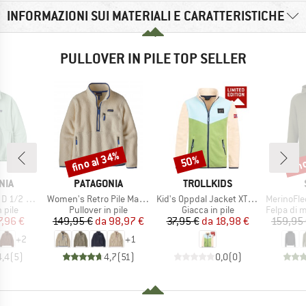
INFORMAZIONI SUI MATERIALI E CARATTERISTICHE
PULLOVER IN PILE TOP SELLER
fino al 34%
fin
50%
Sconto
Sconto
Scon
O
MARCHIO
MARCHIO
NIA
PATAGONIA
TROLLKIDS
Articolo
Articolo
Articolo
Fleece P/O
Women's Retro Pile Marsupial
Kid's Oppdal Jacket XT Exclusive
MerinoFleece240
 prodotti
Gruppo di prodotti
Gruppo di prodotti
Gruppo di
n pile
Pullover in pile
Giacca in pile
Felpa di mer
ezzo
ezzo ridotto
Prezzo
Prezzo ridotto
Prezzo
Prezzo ridotto
7,96 €
149,95 €
da
98,97 €
37,95 €
da
18,98 €
159,95
+
2
+
1
4,4
(
5
)
4,7
(
51
)
0,0
(
0
)