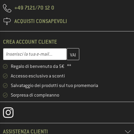
+49 7121/70 12 0
ACQUISTI CONSAPEVOLI
CREA ACCOUNT CLIENTE
Inserisci qui il tuo indirizzo e-mail e crea il tuo account cliente 
Indirizzo e-mail
Regalo di benvenuto da 5€ **
Accesso esclusivo a sconti
Salvataggio dei prodotti sul tuo promemoria
Sorpresa di compleanno
ASSISTENZA CLIENTI