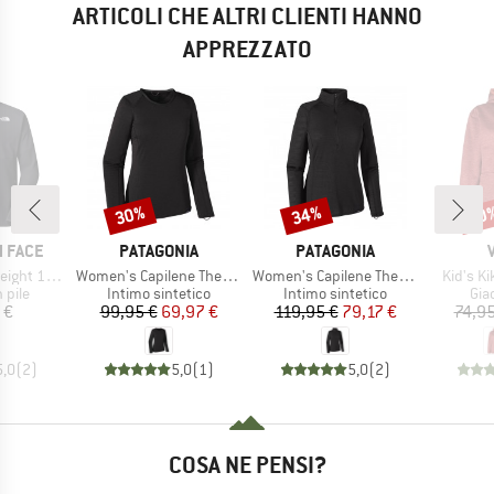
ARTICOLI CHE ALTRI CLIENTI HANNO
APPREZZATO
30%
34%
40
Sconto
Sconto
Scon
MARCHIO
MARCHIO
 FACE
PATAGONIA
PATAGONIA
Articolo
Articolo
Articolo
t 1/2 Zip
Women's Capilene Thermal Weight Crew
Women's Capilene Thermal Weight Zip Neck
Kid's K
 prodotti
Gruppo di prodotti
Gruppo di prodotti
Gru
n pile
Intimo sintetico
Intimo sintetico
Giac
ezzo
Prezzo
Prezzo ridotto
Prezzo
Prezzo ridotto
 €
99,95 €
69,97 €
119,95 €
79,17 €
74,95
5,0
(
2
)
5,0
(
1
)
5,0
(
2
)
COSA NE PENSI?