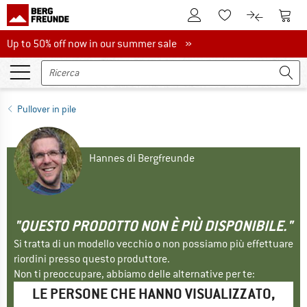
Al conto cliente
Al Ca
Alla lista promemo
Al confront
Up to 50% off now in our summer sale
Up to 50% off now in our summer sale »
Pullover in pile
Hannes di Bergfreunde
"QUESTO PRODOTTO NON È PIÙ DISPONIBILE."
Si tratta di un modello vecchio o non possiamo più effettuare
riordini presso questo produttore.
Non ti preoccupare, abbiamo delle alternative per te:
LE PERSONE CHE HANNO VISUALIZZATO,