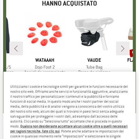
HANNO ACQUISTATO
fin
Scon
CHIO
.
MARCHIO
WATAAAH
MARCHIO
VAUDE
MARC
FLAM
irt L/S
Articolo
Dojo Foot 2
Articolo
Tube Bag
A
odotti
merinos
Gruppo di prodotti
Appigli da arrampicata
Gruppo di prodotti
Borsa da ciclismo
G
S
ezzo
ezzo ridotto
,96 €
42,70 €
Prezzo
13,95 €
Prezzo
149,95 
Utilizziamo i cookie e tecnologie simili per garantire le funzioni necessarie del
nostro sito web. Offriamo anche servizi e funzionalità aggiuntive, analizziamo
5,0
(
1
)
0,0
(
0
)
0,0
(
0
)
il nostro traffico per personalizzare i contenuti e la pubblicità e forniamo
funzioni di social media. In questo modo anche i nostri partner dei social
media, della pubblicità e di analisi vengono a conoscenza del vostro utilizzo
del nostro sito web; alcuni dei quali si trovano in paesi terzi senza adeguate
salvaguardie per proteggere i vostri dati, ad esempio dall'accesso delle
autorità. Cliccando su “Seleziona tutto” accettate che si proceda in questo
QUIKSILVER
-
modo.
Qualora non desideraste accettare alcun cookie oltre a quelli necessari
Champagne Powder - Pullover
per ragioni tecniche, fate clic qui
. Potete anche adattare le impostazioni dei
in pile
cookie in qualsiasi momento nelle “Impostazioni” e selezionare le singole