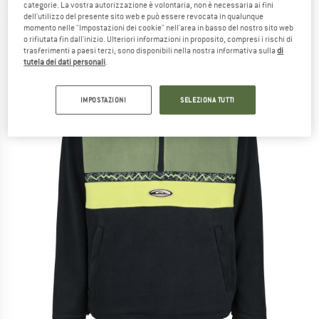
categorie. La vostra autorizzazione è volontaria, non è necessaria ai fini
dell'utilizzo del presente sito web e può essere revocata in qualunque
(0)
momento nelle "Impostazioni dei cookie" nell'area in basso del nostro sito web
o rifiutata fin dall'inizio. Ulteriori informazioni in proposito, compresi i rischi di
trasferimenti a paesi terzi, sono disponibili nella nostra informativa sulla
di
tutela dei dati personali
.
IMPOSTAZIONI
SELEZIONA TUTTI