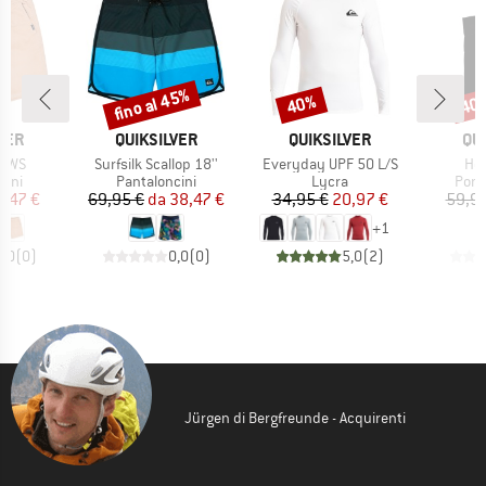
fino al 45%
40%
40
Sconto
Sconto
Scon
O
MARCHIO
MARCHIO
MA
VER
QUIKSILVER
QUIKSILVER
QU
Articolo
Articolo
Art
d WS
Surfsilk Scallop 18''
Everyday UPF 50 L/S
Hoo
i prodotti
Gruppo di prodotti
Gruppo di prodotti
Grup
cini
Pantaloncini
Lycra
Ponc
ezzo
ezzo ridotto
Prezzo
Prezzo ridotto
Prezzo
Prezzo ridotto
8,47 €
69,95 €
da
38,47 €
34,95 €
20,97 €
59,95
+
1
0,0
(
0
)
0,0
(
0
)
5,0
(
2
)
Jürgen di Bergfreunde - Acquirenti