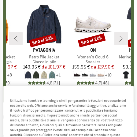
30%
fino al 32%
fino al 20%
fin
Sconto
Sconto
Scon
O
NIA
MARCHIO
PATAGONIA
MARCHIO
ON
MAR
HEB
3L Jacket
Articolo
Retro Pile Jacket
Articolo
Women's Cloud 6
Articolo
MerinoMix150 Pi
rodotti
pioggia
Gruppo di prodotti
Giacca in pile
Gruppo di prodotti
Sneaker
Grup
Mag
ezzo
ezzo ridotto
139,97 €
149,95 €
da
Prezzo
Prezzo ridotto
101,97 €
159,95 €
da
Prezzo
Prezzo ridotto
127,96 €
59,95 
+
8
+
1
+
10
,7
(
79
)
4,6
(
71
)
4,7
(
48
)
Utilizziamo i cookie e tecnologie simili per garantire le funzioni necessarie del
nostro sito web. Offriamo anche servizi e funzionalità aggiuntive, analizziamo
il nostro traffico per personalizzare i contenuti e la pubblicità e forniamo
funzioni di social media. In questo modo anche i nostri partner dei social
Q36.5
-
Women's Gregarius Hybrid
media, della pubblicità e di analisi vengono a conoscenza del vostro utilizzo
Thermomap Long Sleeve Jersey - Maglietta da
del nostro sito web; alcuni dei quali si trovano in paesi terzi senza adeguate
salvaguardie per proteggere i vostri dati, ad esempio dall'accesso delle
ciclismo
autorità. Cliccando su “Seleziona tutto” accettate che si proceda in questo