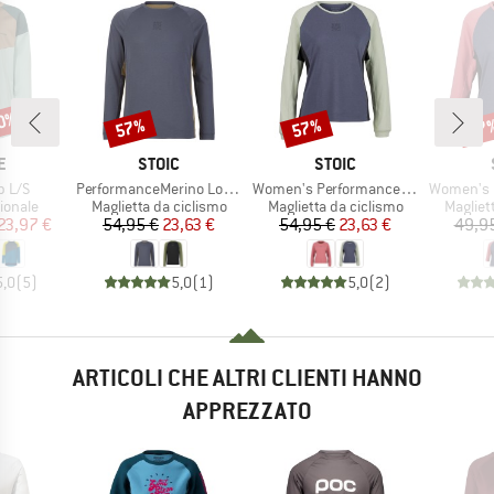
40%
57%
57%
57
Sconto
Sconto
Scon
HIO
MARCHIO
MARCHIO
E
STOIC
STOIC
Articolo
Articolo
Articolo
b L/S
PerformanceMerino LofsdalenSt. MTB L/S
Women's PerformanceMerino LofsdalenSt. MTB L/S
Women's PerformanceMer
rodotti
Gruppo di prodotti
Gruppo di prodotti
Gruppo 
ionale
Maglietta da ciclismo
Maglietta da ciclismo
Magliet
ezzo
ezzo ridotto
Prezzo
Prezzo ridotto
Prezzo
Prezzo ridotto
23,97 €
54,95 €
23,63 €
54,95 €
23,63 €
49,9
5,0
(
5
)
5,0
(
1
)
5,0
(
2
)
ARTICOLI CHE ALTRI CLIENTI HANNO
APPREZZATO