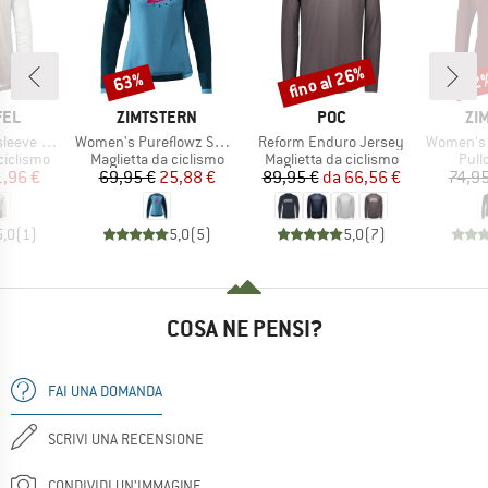
fino al 26%
63%
22
Sconto
Sconto
Scon
O
MARCHIO
MARCHIO
MA
FEL
ZIMTSTERN
POC
ZI
Articolo
Articolo
Articolo
le Koitere
Women's Pureflowz Shirt L/S
Reform Enduro Jersey
Women's 
odotti
Gruppo di prodotti
Gruppo di prodotti
Grup
ciclismo
Maglietta da ciclismo
Maglietta da ciclismo
Pullo
ezzo
ezzo ridotto
Prezzo
Prezzo ridotto
Prezzo
Prezzo ridotto
1,96 €
69,95 €
25,88 €
89,95 €
da
66,56 €
74,95
5,0
(
1
)
5,0
(
5
)
5,0
(
7
)
COSA NE PENSI?
FAI UNA DOMANDA
SCRIVI UNA RECENSIONE
CONDIVIDI UN'IMMAGINE