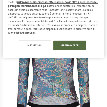
modo.
Qualora non desideraste accettare alcun cookie oltre a quelli necessari
per ragioni tecniche, fate clic qui
. Potete anche adattare le impostazioni dei
(0)
cookie in qualsiasi momento nelle “Impostazioni” e selezionare le singole
categorie. La vostra autorizzazione è volontaria, non è necessaria ai fini
dell'utilizzo del presente sito web e può essere revocata in qualunque
momento nelle "Impostazioni dei cookie" nell'area in basso del nostro sito web
o rifiutata fin dall'inizio. Ulteriori informazioni in proposito, compresi i rischi di
trasferimenti a paesi terzi, sono disponibili nella nostra informativa sulla
di
tutela dei dati personali
.
IMPOSTAZIONI
SELEZIONA TUTTI