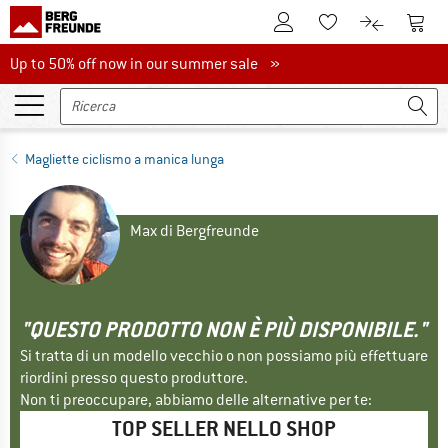
Al conto cliente
Al Ca
Alla lista promemo
Al confront
Up to 50% off now in our summer sale
Up to 50% off now in our summer sale »
Magliette ciclismo a manica lunga
Max di Bergfreunde
"QUESTO PRODOTTO NON È PIÙ DISPONIBILE."
Si tratta di un modello vecchio o non possiamo più effettuare
riordini presso questo produttore.
Non ti preoccupare, abbiamo delle alternative per te:
TOP SELLER NELLO SHOP