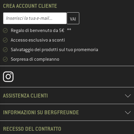
CREA ACCOUNT CLIENTE
Inserisci qui il tuo indirizzo e-mail e crea il tuo account cliente 
Indirizzo e-mail
Regalo di benvenuto da 5€ **
Accesso esclusivo a sconti
Salvataggio dei prodotti sul tuo promemoria
Sorpresa di compleanno
ASSISTENZA CLIENTI
INFORMAZIONI SU BERGFREUNDE
RECESSO DEL CONTRATTO