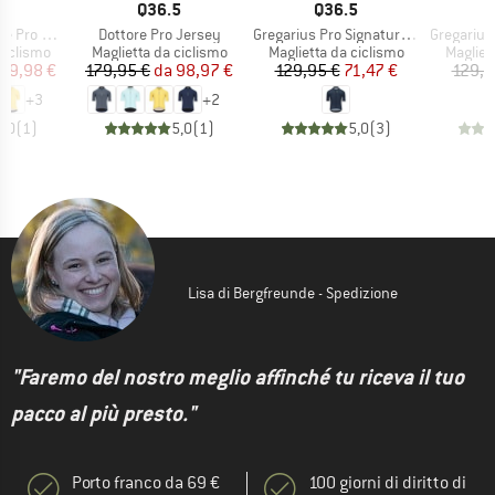
HIO
MARCHIO
MARCHIO
5
Q36.5
Q36.5
Articolo
Articolo
Articolo
o Jersey
Dottore Pro Jersey
Gregarius Pro Signature Jersey
Gregarius Cl
odotti
Gruppo di prodotti
Gruppo di prodotti
Gruppo 
ciclismo
Maglietta da ciclismo
Maglietta da ciclismo
Magliet
ezzo
ezzo ridotto
Prezzo
Prezzo ridotto
Prezzo
Prezzo ridotto
89,98 €
179,95 €
da
98,97 €
129,95 €
71,47 €
129,9
+
3
+
2
4,0
(
1
)
5,0
(
1
)
5,0
(
3
)
Lisa di Bergfreunde - Spedizione
"Faremo del nostro meglio affinché tu riceva il tuo
pacco al più presto."
Porto franco da 69 €
100 giorni di diritto di