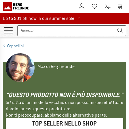
Al conto cliente
Al Ca
Alla lista promemo
Al confront
Up to 50% off now in our summer sale
Up to 50% off now in our summer sale »
Cappellini
Max di Bergfreunde
"QUESTO PRODOTTO NON È PIÙ DISPONIBILE."
Si tratta di un modello vecchio o non possiamo più effettuare
riordini presso questo produttore.
Non ti preoccupare, abbiamo delle alternative per te:
TOP SELLER NELLO SHOP