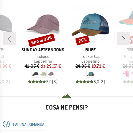
fino al 30%
25%
35
Sconto
Sconto
Scon
O
MARCHIO
MARCHIO
MA
FEL
SUNDAY AFTERNOONS
BUFF
TR
Articolo
Articolo
Artic
ap3
Eclipse
Trucker Cap
Kids 
di prodotti
Gruppo di prodotti
Gruppo di prodotti
Gr
ino
Cappellino
Cappellino
Ca
ezzo
ezzo ridotto
Prezzo
Prezzo ridotto
Prezzo
Prezzo ridotto
9,96 €
41,95 €
da
29,37 €
24,95 €
18,71 €
24,9
5,0
(
2
)
5,0
(
6
)
5,0
(
2
)
COSA NE PENSI?
FAI UNA DOMANDA