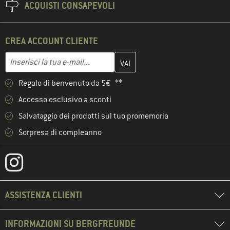
ACQUISTI CONSAPEVOLI
CREA ACCOUNT CLIENTE
Inserisci qui il tuo indirizzo e-mail e crea il tuo account cliente 
Indirizzo e-mail
Regalo di benvenuto da 5€ **
Accesso esclusivo a sconti
Salvataggio dei prodotti sul tuo promemoria
Sorpresa di compleanno
ASSISTENZA CLIENTI
INFORMAZIONI SU BERGFREUNDE