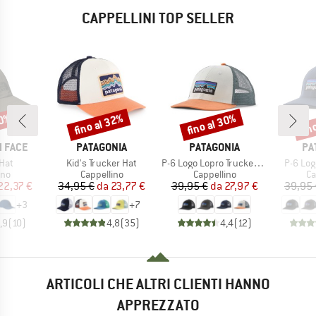
CAPPELLINI TOP SELLER
30%
fino al 32%
fino al 30%
fin
Sconto
Sconto
Scon
MARCHIO
MARCHIO
MA
 FACE
PATAGONIA
PATAGONIA
PA
Articolo
Articolo
Articolo
Hat
Kid's Trucker Hat
P-6 Logo Lopro Trucker Hat
P-6 Log
di prodotti
Gruppo di prodotti
Gruppo di prodotti
Gr
ino
Cappellino
Cappellino
Ca
ezzo
ezzo ridotto
Prezzo
Prezzo ridotto
Prezzo
Prezzo ridotto
22,37 €
34,95 €
da
23,77 €
39,95 €
da
27,97 €
39,95 
+
3
+
7
,9
(
10
)
4,8
(
35
)
4,4
(
12
)
ARTICOLI CHE ALTRI CLIENTI HANNO
APPREZZATO