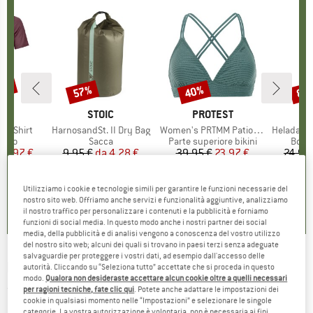
30%
57%
40%
80
Sconto
Sconto
Scon
IO
OX
MARCHIO
STOIC
MARCHIO
PROTEST
k T-Shirt
Articolo
HarnosandSt. II Dry Bag
Articolo
Women's PRTMM Patio Triangle
Articolo
HeladagenSt. Insulated
 prodotti
rino
Gruppo di prodotti
Sacca
Gruppo di prodotti
Parte superiore bikini
Grupp
Botti
ezzo
ezzo ridotto
62,97 €
9,95 €
da
Prezzo
Prezzo ridotto
4,28 €
39,95 €
Prezzo
Prezzo ridotto
23,97 €
24,95
4,3
(
3
)
5,0
(
2
)
4,9
(
23
)
Utilizziamo i cookie e tecnologie simili per garantire le funzioni necessarie del
nostro sito web. Offriamo anche servizi e funzionalità aggiuntive, analizziamo
il nostro traffico per personalizzare i contenuti e la pubblicità e forniamo
funzioni di social media. In questo modo anche i nostri partner dei social
media, della pubblicità e di analisi vengono a conoscenza del vostro utilizzo
del nostro sito web; alcuni dei quali si trovano in paesi terzi senza adeguate
salvaguardie per proteggere i vostri dati, ad esempio dall'accesso delle
POC
-
Kid's Poc Corp Cap - Cappellino
autorità. Cliccando su “Seleziona tutto” accettate che si proceda in questo
modo.
Qualora non desideraste accettare alcun cookie oltre a quelli necessari
(0)
per ragioni tecniche, fate clic qui
. Potete anche adattare le impostazioni dei
cookie in qualsiasi momento nelle “Impostazioni” e selezionare le singole
categorie. La vostra autorizzazione è volontaria, non è necessaria ai fini