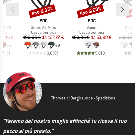
fino al 33%
fino al 60%
fin
Sconto
Sconto
Scon
CHIO
MARCHIO
MARCHIO
POC
POC
Articolo
Articolo
Artico
e MIPS
Omne Air Mips
Axion
Korta
 prodotti
Gruppo di prodotti
Gruppo di prodotti
Grup
 bici
Casco per bici
Casco per bici
Casc
ezzo
ezzo ridotto
Prezzo
Prezzo ridotto
Prezzo
Prezzo ridotto
48,46 €
189,95 €
da
127,27 €
159,95 €
da
63,98 €
269,95 
+
2
+
9
4,7
(
3
)
0,0
(
0
)
5,0
(
3
)
Thomas di Bergfreunde - Spedizione
"Faremo del nostro meglio affinché tu riceva il tuo
pacco al più presto."