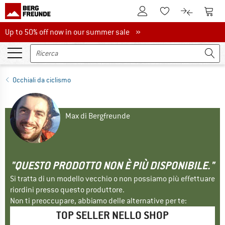
Al conto cliente
Al Ca
Alla lista promemo
Al confront
Up to 50% off now in our summer sale
Up to 50% off now in our summer sale »
Occhiali da ciclismo
Max di Bergfreunde
"QUESTO PRODOTTO NON È PIÙ DISPONIBILE."
Si tratta di un modello vecchio o non possiamo più effettuare
riordini presso questo produttore.
Non ti preoccupare, abbiamo delle alternative per te:
TOP SELLER NELLO SHOP