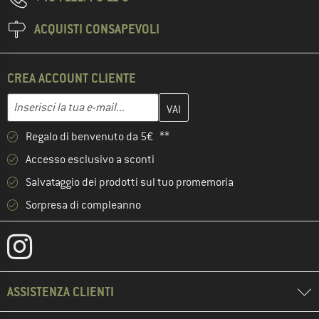
ACQUISTI CONSAPEVOLI
CREA ACCOUNT CLIENTE
Inserisci qui il tuo indirizzo e-mail e crea il tuo account cliente 
Indirizzo e-mail
Regalo di benvenuto da 5€ **
Accesso esclusivo a sconti
Salvataggio dei prodotti sul tuo promemoria
Sorpresa di compleanno
ASSISTENZA CLIENTI