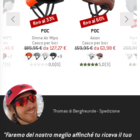
fino al 33%
fino al 60%
fin
Sconto
Sconto
Scon
CHIO
MARCHIO
MARCHIO
POC
POC
Articolo
Articolo
Artico
e MIPS
Omne Air Mips
Axion
Korta
 prodotti
Gruppo di prodotti
Gruppo di prodotti
Grup
 bici
Casco per bici
Casco per bici
Casc
ezzo
ezzo ridotto
Prezzo
Prezzo ridotto
Prezzo
Prezzo ridotto
48,46 €
189,95 €
da
127,27 €
159,95 €
da
63,98 €
269,95 
+
2
+
9
4,7
(
3
)
0,0
(
0
)
5,0
(
3
)
Thomas di Bergfreunde - Spedizione
"Faremo del nostro meglio affinché tu riceva il tuo