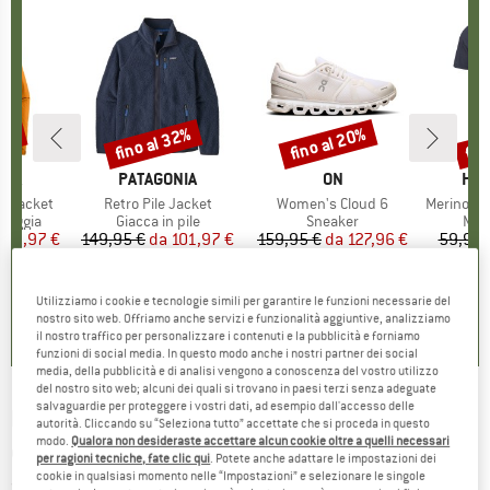
30%
fino al 32%
fino al 20%
fin
Sconto
Sconto
Scon
O
NIA
MARCHIO
PATAGONIA
MARCHIO
ON
MAR
HEB
3L Jacket
Articolo
Retro Pile Jacket
Articolo
Women's Cloud 6
Articolo
MerinoMix150 Pi
rodotti
pioggia
Gruppo di prodotti
Giacca in pile
Gruppo di prodotti
Sneaker
Grup
Mag
ezzo
ezzo ridotto
139,97 €
149,95 €
da
Prezzo
Prezzo ridotto
101,97 €
159,95 €
da
Prezzo
Prezzo ridotto
127,96 €
59,95 
+
8
+
1
+
9
,7
(
79
)
4,6
(
71
)
4,7
(
48
)
Utilizziamo i cookie e tecnologie simili per garantire le funzioni necessarie del
nostro sito web. Offriamo anche servizi e funzionalità aggiuntive, analizziamo
il nostro traffico per personalizzare i contenuti e la pubblicità e forniamo
funzioni di social media. In questo modo anche i nostri partner dei social
media, della pubblicità e di analisi vengono a conoscenza del vostro utilizzo
del nostro sito web; alcuni dei quali si trovano in paesi terzi senza adeguate
salvaguardie per proteggere i vostri dati, ad esempio dall'accesso delle
POC
-
Aspire Mid Cat. 2 VLT 26% - Occhiali da
autorità. Cliccando su “Seleziona tutto” accettate che si proceda in questo
modo.
Qualora non desideraste accettare alcun cookie oltre a quelli necessari
ciclismo
per ragioni tecniche, fate clic qui
. Potete anche adattare le impostazioni dei
cookie in qualsiasi momento nelle “Impostazioni” e selezionare le singole
(0)