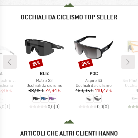
OCCHIALI DA CICLISMO TOP SELLER
35%
Sconto
Sconto
18%
HIO
MARCHIO
MARCHIO
A
BLIZ
POC
Articolo
Articolo
Articolo
mic S1-3
Matrix S3
Aspire S3
Siri Pho
odotti
Gruppo di prodotti
Gruppo di prodotti
Gruppo 
ciclismo
Occhiali da ciclismo
Occhiali da ciclismo
Occhial
ezzo
ezzo ridotto
Prezzo
Prezzo ridotto
Prezzo
Prezzo ridotto
7,46 €
88,95 €
72,94 €
169,95 €
110,47 €
4
5,0
(
1
)
0,0
(
0
)
0,0
(
0
)
ARTICOLI CHE ALTRI CLIENTI HANNO