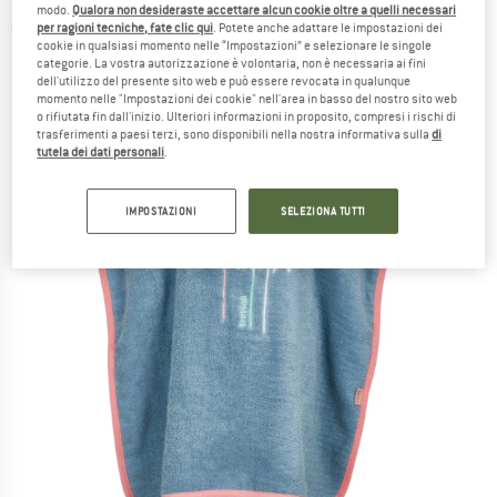
modo.
Qualora non desideraste accettare alcun cookie oltre a quelli necessari
per ragioni tecniche, fate clic qui
. Potete anche adattare le impostazioni dei
(0)
cookie in qualsiasi momento nelle “Impostazioni” e selezionare le singole
categorie. La vostra autorizzazione è volontaria, non è necessaria ai fini
dell'utilizzo del presente sito web e può essere revocata in qualunque
momento nelle "Impostazioni dei cookie" nell'area in basso del nostro sito web
o rifiutata fin dall'inizio. Ulteriori informazioni in proposito, compresi i rischi di
trasferimenti a paesi terzi, sono disponibili nella nostra informativa sulla
di
tutela dei dati personali
.
IMPOSTAZIONI
SELEZIONA TUTTI