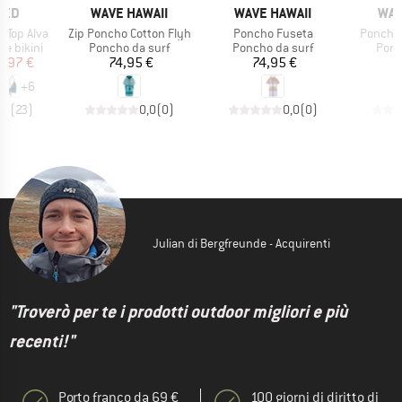
O
MARCHIO
MARCHIO
MAR
TED
WAVE HAWAII
WAVE HAWAII
WAV
Articolo
Articolo
Articolo
 Top Alva
Zip Poncho Cotton Flyh
Poncho Fuseta
Poncho 
dotti
Gruppo di prodotti
Gruppo di prodotti
Grup
re bikini
Poncho da surf
Poncho da surf
Ponc
ezzo
ezzo ridotto
Prezzo
Prezzo
9,97 €
74,95 €
74,95 €
6
+
6
,6
(
23
)
0,0
(
0
)
0,0
(
0
)
Julian di Bergfreunde - Acquirenti
"Troverò per te i prodotti outdoor migliori e più
recenti!"
Porto franco da 69 €
100 giorni di diritto di