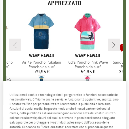
APPREZZATO
30
Scon
O
STA
MARCHIO
WAVE HAWAII
MARCHIO
WAVE HAWAII
 Poncho
Articolo
Airlite Poncho Pukalani
Articolo
Kid's Poncho Pink Wave
Articolo
SandvikS
prodotti
 surf
Gruppo di prodotti
Poncho da surf
Gruppo di prodotti
Poncho da surf
Grup
Ponc
 €
ezzo
79,95 €
Prezzo
54,95 €
Prezzo
39,9
+
5
3,7
(
3
)
5,0
(
1
)
5,0
(
1
)
Utilizziamo i cookie e tecnologie simili per garantire le funzioni necessarie del
nostro sito web. Offriamo anche servizi e funzionalità aggiuntive, analizziamo
il nostro traffico per personalizzare i contenuti e la pubblicità e forniamo
funzioni di social media. In questo modo anche i nostri partner dei social
media, della pubblicità e di analisi vengono a conoscenza del vostro utilizzo
PLAYSHOES
-
Kid's Frottee-Poncho Palmen -
del nostro sito web; alcuni dei quali si trovano in paesi terzi senza adeguate
salvaguardie per proteggere i vostri dati, ad esempio dall'accesso delle
Poncho da surf
autorità. Cliccando su “Seleziona tutto” accettate che si proceda in questo