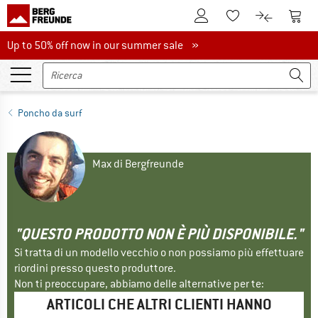
Al conto cliente
Al Ca
Alla lista promemo
Al confront
Up to 50% off now in our summer sale
Up to 50% off now in our summer sale »
Poncho da surf
Max di Bergfreunde
"QUESTO PRODOTTO NON È PIÙ DISPONIBILE."
Si tratta di un modello vecchio o non possiamo più effettuare
riordini presso questo produttore.
Non ti preoccupare, abbiamo delle alternative per te:
ARTICOLI CHE ALTRI CLIENTI HANNO