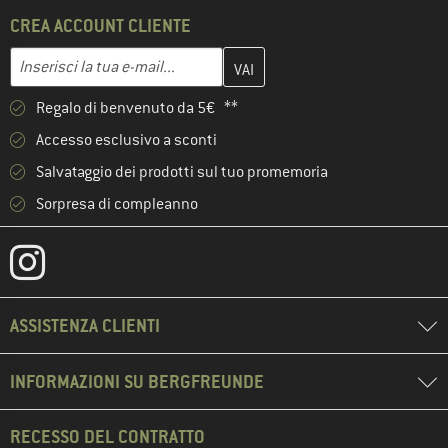
CREA ACCOUNT CLIENTE
Inserisci qui il tuo indirizzo e-mail e crea il tuo account cliente 
Indirizzo e-mail
Regalo di benvenuto da 5€ **
Accesso esclusivo a sconti
Salvataggio dei prodotti sul tuo promemoria
Sorpresa di compleanno
ASSISTENZA CLIENTI
INFORMAZIONI SU BERGFREUNDE
RECESSO DEL CONTRATTO