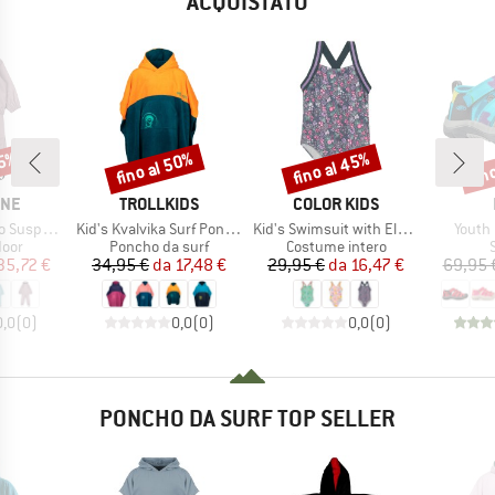
ACQUISTATO
35%
fino al 50%
fino al 45%
fin
Sconto
Sconto
Scon
O
MARCHIO
MARCHIO
INE
TROLLKIDS
COLOR KIDS
Articolo
Articolo
Articol
spenders
Kid's Kvalvika Surf Poncho
Kid's Swimsuit with Elastic Straps AOP
Youth
i prodotti
Gruppo di prodotti
Gruppo di prodotti
G
door
Poncho da surf
Costume intero
ezzo
ezzo ridotto
Prezzo
Prezzo ridotto
Prezzo
Prezzo ridotto
35,72 €
34,95 €
da
17,48 €
29,95 €
da
16,47 €
69,95 
0,0
(
0
)
0,0
(
0
)
0,0
(
0
)
PONCHO DA SURF TOP SELLER