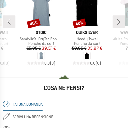
40%
40%
Sconto
Sconto
MARCHIO
MARCHIO
MAR
WAII
STOIC
QUIKSILVER
WAV
Articolo
Articolo
Articolo
trol
SandvikSt. DryTec Poncho
Hoody Towel
Airlite 
prodotti
Gruppo di prodotti
Gruppo di prodotti
Grup
 surf
Poncho da surf
Poncho da surf
Ponc
ezzo
Prezzo
Prezzo ridotto
Prezzo
Prezzo ridotto
 €
65,95 €
39,57 €
59,95 €
35,97 €
7
0,0
(
0
)
0,0
(
0
)
0,0
(
0
)
COSA NE PENSI?
FAI UNA DOMANDA
SCRIVI UNA RECENSIONE