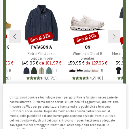
20%
fino al 32%
fino al 20%
fin
Sconto
Sconto
Scon
TOCK
MARCHIO
PATAGONIA
MARCHIO
ON
MAR
HEB
 BF
Articolo
Retro Pile Jacket
Articolo
Women's Cloud 6
Articolo
MerinoMix150 Pi
 di prodotti
i
Gruppo di prodotti
Giacca in pile
Gruppo di prodotti
Sneaker
Grup
Mag
ezzo
ezzo ridotto
71,96 €
149,95 €
da
Prezzo
Prezzo ridotto
101,97 €
159,95 €
da
Prezzo
Prezzo ridotto
127,96 €
59,95 
+
6
+
1
+
9
,8
(
20
)
4,6
(
71
)
4,7
(
48
)
Utilizziamo i cookie e tecnologie simili per garantire le funzioni necessarie del
nostro sito web. Offriamo anche servizi e funzionalità aggiuntive, analizziamo
il nostro traffico per personalizzare i contenuti e la pubblicità e forniamo
PLAYSHOES
-
Kid's Aqua-Socke
funzioni di social media. In questo modo anche i nostri partner dei social
media, della pubblicità e di analisi vengono a conoscenza del vostro utilizzo
Einhornmeerkatze - Scarpe per sport
del nostro sito web; alcuni dei quali si trovano in paesi terzi senza adeguate
salvaguardie per proteggere i vostri dati, ad esempio dall'accesso delle
acquatici