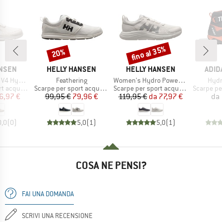
fino al 35%
20%
Sconto
Sconto
MARCHIO
MARCHIO
MARC
ANSEN
HELLY HANSEN
HELLY HANSEN
ADID
Articolo
Articolo
Artic
dropower
Feathering
Women's Hydro Power Ahiga Evo 5
Hydr
tti
Gruppo di prodotti
Gruppo di prodotti
Gruppo di
acquatici
Scarpe per sport acquatici
Scarpe per sport acquatici
Scarpe per 
ezzo
ezzo ridotto
Prezzo
Prezzo ridotto
Prezzo
Prezzo ridotto
6,97 €
99,95 €
79,96 €
119,95 €
da
77,97 €
da
0,0
(
0
)
5,0
(
1
)
5,0
(
1
)
COSA NE PENSI?
FAI UNA DOMANDA
SCRIVI UNA RECENSIONE