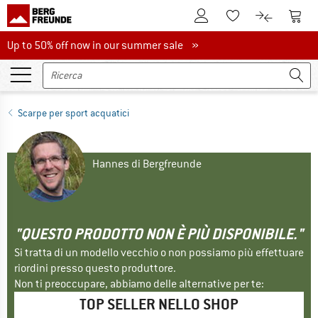
Al conto cliente
Al Ca
Alla lista promemo
Al confront
Up to 50% off now in our summer sale
Up to 50% off now in our summer sale »
Scarpe per sport acquatici
Hannes di Bergfreunde
"QUESTO PRODOTTO NON È PIÙ DISPONIBILE."
Si tratta di un modello vecchio o non possiamo più effettuare
riordini presso questo produttore.
Non ti preoccupare, abbiamo delle alternative per te:
TOP SELLER NELLO SHOP