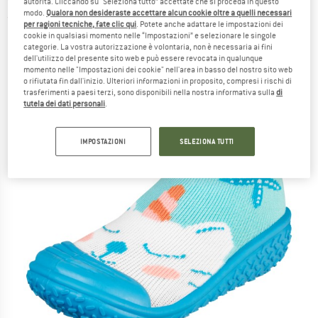
autorità. Cliccando su “Seleziona tutto” accettate che si proceda in questo
modo.
Qualora non desideraste accettare alcun cookie oltre a quelli necessari
(0)
per ragioni tecniche, fate clic qui
. Potete anche adattare le impostazioni dei
cookie in qualsiasi momento nelle “Impostazioni” e selezionare le singole
categorie. La vostra autorizzazione è volontaria, non è necessaria ai fini
dell'utilizzo del presente sito web e può essere revocata in qualunque
momento nelle "Impostazioni dei cookie" nell'area in basso del nostro sito web
o rifiutata fin dall'inizio. Ulteriori informazioni in proposito, compresi i rischi di
trasferimenti a paesi terzi, sono disponibili nella nostra informativa sulla
di
tutela dei dati personali
.
IMPOSTAZIONI
SELEZIONA TUTTI