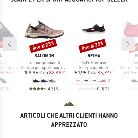
15%
fino al 25%
fino al 35%
fin
Sconto
Sconto
Scon
HIO
MARCHIO
MARCHIO
M
A
SALOMON
REIMA
B
Articolo
Articolo
Art
tive
Techamphibian 5
Kid's Rantaan
Kid
tti
Gruppo di prodotti
Gruppo di prodotti
Gruppo di
acquatici
Scarpe per sport acquatici
Scarpe barefoot
Scarpe per 
ezzo
ezzo ridotto
Prezzo
Prezzo ridotto
Prezzo
Prezzo ridotto
28,86 €
109,95 €
da
82,46 €
54,95 €
da
35,72 €
29,95 
+
2
4,0
(
1
)
4,3
(
6
)
0,0
(
0
)
ARTICOLI CHE ALTRI CLIENTI HANNO
APPREZZATO