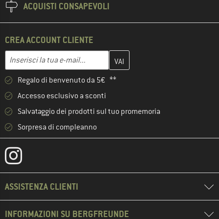
ACQUISTI CONSAPEVOLI
CREA ACCOUNT CLIENTE
Inserisci qui il tuo indirizzo e-mail e crea il tuo account cliente 
Indirizzo e-mail
Regalo di benvenuto da 5€ **
Accesso esclusivo a sconti
Salvataggio dei prodotti sul tuo promemoria
Sorpresa di compleanno
ASSISTENZA CLIENTI
INFORMAZIONI SU BERGFREUNDE