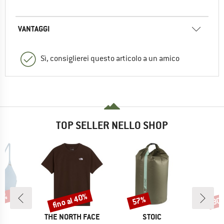
VANTAGGI
Sì, consiglierei questo articolo a un amico
TOP SELLER NELLO SHOP
43%
fino al 40%
57%
80
Sconto
Sconto
Scon
HIO
MARCHIO
MARCHIO
LL
THE NORTH FACE
STOIC