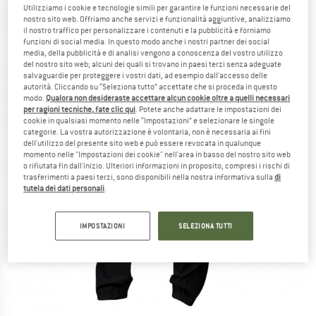
Utilizziamo i cookie e tecnologie simili per garantire le funzioni necessarie del
nostro sito web. Offriamo anche servizi e funzionalità aggiuntive, analizziamo
il nostro traffico per personalizzare i contenuti e la pubblicità e forniamo
funzioni di social media. In questo modo anche i nostri partner dei social
media, della pubblicità e di analisi vengono a conoscenza del vostro utilizzo
del nostro sito web; alcuni dei quali si trovano in paesi terzi senza adeguate
salvaguardie per proteggere i vostri dati, ad esempio dall'accesso delle
autorità. Cliccando su “Seleziona tutto” accettate che si proceda in questo
modo.
Qualora non desideraste accettare alcun cookie oltre a quelli necessari
per ragioni tecniche, fate clic qui
. Potete anche adattare le impostazioni dei
cookie in qualsiasi momento nelle “Impostazioni” e selezionare le singole
categorie. La vostra autorizzazione è volontaria, non è necessaria ai fini
dell'utilizzo del presente sito web e può essere revocata in qualunque
momento nelle "Impostazioni dei cookie" nell'area in basso del nostro sito web
o rifiutata fin dall'inizio. Ulteriori informazioni in proposito, compresi i rischi di
trasferimenti a paesi terzi, sono disponibili nella nostra informativa sulla
di
tutela dei dati personali
.
IMPOSTAZIONI
SELEZIONA TUTTI