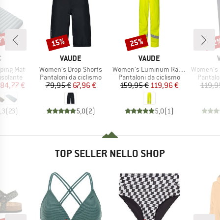
47%
15%
25%
22
Sconto
Sconto
Scon
HIO
MARCHIO
MARCHIO
C
VAUDE
VAUDE
Articolo
Articolo
Articolo
eeping Mat
Women's Drop Shorts
Women's Luminum Rain Pants
Women's Flui
odotti
Gruppo di prodotti
Gruppo di prodotti
Gruppo 
isolante
Pantaloni da ciclismo
Pantaloni da ciclismo
Pantalo
ezzo
ezzo ridotto
Prezzo
Prezzo ridotto
Prezzo
Prezzo ridotto
84,77 €
79,95 €
67,96 €
159,95 €
119,96 €
119,9
,3
(
23
)
5,0
(
2
)
5,0
(
1
)
TOP SELLER NELLO SHOP