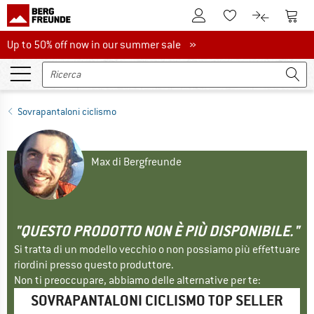
Al conto cliente
Al Ca
Alla lista promemo
Al confront
Up to 50% off now in our summer sale
Up to 50% off now in our summer sale »
Sovrapantaloni ciclismo
Max di Bergfreunde
"QUESTO PRODOTTO NON È PIÙ DISPONIBILE."
Si tratta di un modello vecchio o non possiamo più effettuare
riordini presso questo produttore.
Non ti preoccupare, abbiamo delle alternative per te:
SOVRAPANTALONI CICLISMO TOP SELLER