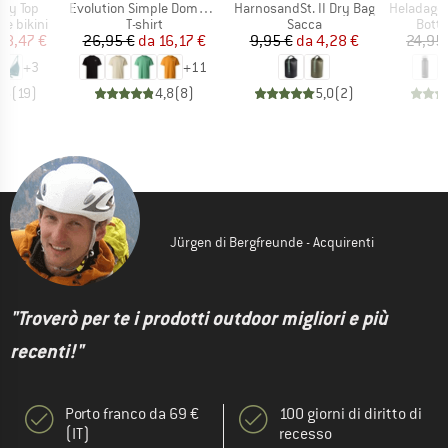
Articolo
Articolo
Articolo
ay Top
Evolution Simple Dome Short Sleeve
HarnosandSt. II Dry Bag
HeladagenSt. Insulated
dotti
Gruppo di prodotti
Gruppo di prodotti
Grupp
re bikini
T-shirt
Sacca
Botti
ezzo
ezzo ridotto
Prezzo
Prezzo ridotto
Prezzo
Prezzo ridotto
28,47 €
26,95 €
da
16,17 €
9,95 €
da
4,28 €
24,95
+
3
+
11
,5
(
19
)
4,8
(
8
)
5,0
(
2
)
Jürgen di Bergfreunde - Acquirenti
"Troverò per te i prodotti outdoor migliori e più
recenti!"
Porto franco da 69 €
100 giorni di diritto di
(IT)
recesso