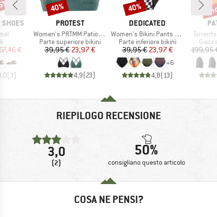
25%
fin
40%
40%
Sconto
Sconto
Scon
MARCHIO
MARCHIO
MA
P SHOES
PROTEST
DEDICATED
PA
Articolo
Articolo
Articolo
mal
Women's PRTMM Patio Triangle
Women's Bikini Pants Slite
Torrents
 di prodotti
Gruppo di prodotti
Gruppo di prodotti
Gruppo
i
Parte superiore bikini
Parte inferiore bikini
Giacca
ezzo
ezzo ridotto
Prezzo
Prezzo ridotto
Prezzo
Prezzo ridotto
67,46 €
39,95 €
23,97 €
39,95 €
23,97 €
199,95 
+
6
3,0
(
3
)
4,9
(
23
)
4,8
(
13
)
RIEPILOGO RECENSIONE
50%
3,0
(2)
consigliano questo articolo
COSA NE PENSI?