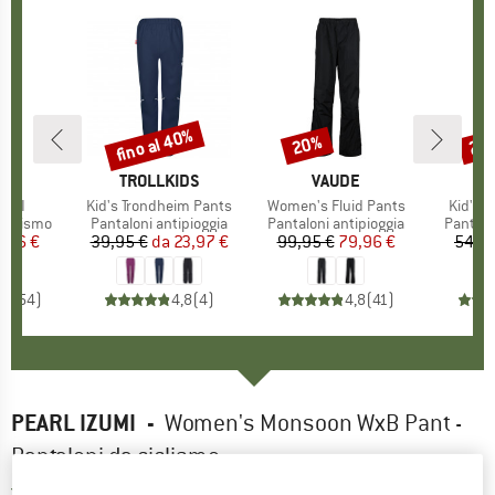
fino al 40%
20%
20
Sconto
Sconto
Scon
HIO
E
MARCHIO
TROLLKIDS
MARCHIO
VAUDE
ts II
Articolo
Kid's Trondheim Pants
Articolo
Women's Fluid Pants
Articol
Kid's 
dotti
ciclismo
Gruppo di prodotti
Pantaloni antipioggia
Gruppo di prodotti
Pantaloni antipioggia
Gruppo 
Pantalo
ezzo
ezzo ridotto
7,96 €
39,95 €
da
Prezzo
Prezzo ridotto
23,97 €
99,95 €
Prezzo
Prezzo ridotto
79,96 €
54,95
,6
(
54
)
4,8
(
4
)
4,8
(
41
)
PEARL IZUMI
-
Women's Monsoon WxB Pant -
Pantaloni da ciclismo
3,0
(2)