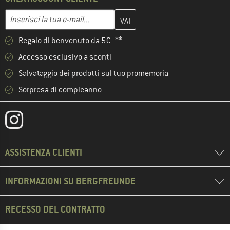
Inserisci qui il tuo indirizzo e-mail e crea il tuo account cliente 
Indirizzo e-mail
Regalo di benvenuto da 5€ **
Accesso esclusivo a sconti
Salvataggio dei prodotti sul tuo promemoria
Sorpresa di compleanno
ASSISTENZA CLIENTI
INFORMAZIONI SU BERGFREUNDE
RECESSO DEL CONTRATTO