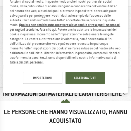
funzioni di social media. In questo modo anche i nostri partner dei social
media, della pubblicità e di analisi vengono a conoscenza del vostro utilizzo
del nostro sito web; alcuni dei quali si trovano in paesi terzi senza adeguate
IN BREVE
salvaguardie per proteggere i vostri dati, ad esempio dall'accesso delle
autorità. Cliccando su “Seleziona tutto” accettate che si proceda in questo
modo.
Qualora non desideraste accettare alcun cookie oltre a quelli necessari
per ragioni tecniche, fate clic qui
. Potete anche adattare le impostazioni dei
cookie in qualsiasi momento nelle “Impostazioni” e selezionare le singole
categorie. La vostra autorizzazione è volontaria, non è necessaria ai fini
dell'utilizzo del presente sito web e può essere revocata in qualunque
momento nelle "Impostazioni dei cookie" nell'area in basso del nostro sito web
o rifiutata fin dall'inizio. Ulteriori informazioni in proposito, compresi i rischi di
trasferimenti a paesi terzi, sono disponibili nella nostra informativa sulla
di
tutela dei dati personali
.
54 g
clienti dicono:
Fair Trade
76.
Buon taglio
Certified™
IMPOSTAZIONI
SELEZIONA TUTTI
INFORMAZIONI SUI MATERIALI E CARATTERISTICHE
LE PERSONE CHE HANNO VISUALIZZATO, HANNO
ACQUISTATO