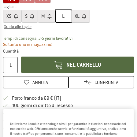
Taglia:
L
XS
S
M
L
XL
Guida alle taglie
Il link si apre in una casella infor
Tempi di consegna: 3-5 giorni lavorativi
Soltanto uno in magazzino!
Quantità:
NEL CARRELLO
ANNOTA
CONFRONTA
Qui trovi ulteriori informazioni sulle
Porto franco da 69 € (IT)
Vai alla politica di recesso qui 
100 giorni di diritto di recesso
> 4.000.000 clienti soddisfatti
Tutti gli articoli in magazzino
Utilizziamo i cookie e tecnologie simili per garantire le funzioni necessarie del
Trovi tutte le informazioni q
Tutela consumatori Trusted Shops
nostro sito web. Offriamo anche servizi e funzionalità aggiuntive, analizziamo
il nostro traffico per personalizzare i contenuti e la pubblicità e forniamo