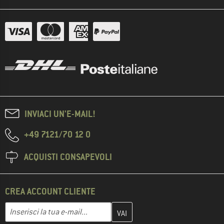
INVIACI UN'E-MAIL!
+49 7121/70 12 0
ACQUISTI CONSAPEVOLI
CREA ACCOUNT CLIENTE
Inserisci qui il tuo indirizzo e-mail e crea il tuo account cliente 
Indirizzo e-mail