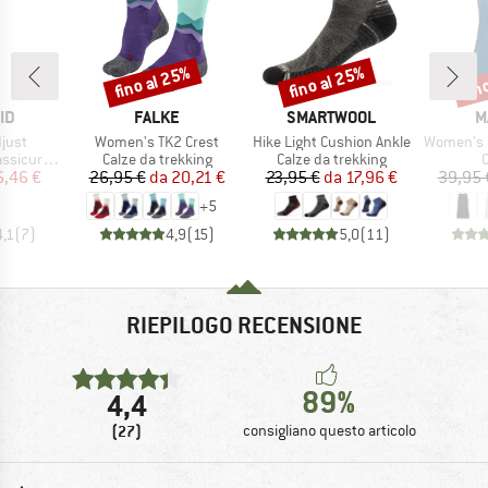
fino al 25%
fino al 25%
fin
Sconto
Sconto
Scon
IO
MARCHIO
MARCHIO
M
ID
FALKE
SMARTWOOL
M
Articolo
Articolo
Articolo
just
Women's TK2 Crest
Hike Light Cushion Ankle
Women's Masso
tti
Gruppo di prodotti
Gruppo di prodotti
G
curazione
Calze da trekking
Calze da trekking
C
ezzo
ezzo ridotto
Prezzo
Prezzo ridotto
Prezzo
Prezzo ridotto
6,46 €
26,95 €
da
20,21 €
23,95 €
da
17,96 €
39,95 
+
5
4,1
(
7
)
4,9
(
15
)
5,0
(
11
)
RIEPILOGO RECENSIONE
89%
4,4
(27)
consigliano questo articolo