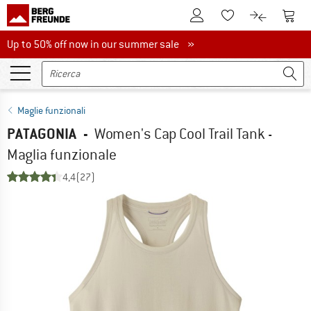
Al conto cliente
Al Ca
Alla lista promemo
Al confront
Up to 50% off now in our summer sale
Up to 50% off now in our summer sale »
Maglie funzionali
PATAGONIA
-
Women's Cap Cool Trail Tank -
Maglia funzionale
4,4
(27)