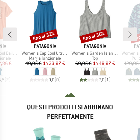
fino al 32%
fino al 30%
fin
Sconto
Sconto
Scon
O
MARCHIO
MARCHIO
MA
NIA
PATAGONIA
PATAGONIA
PA
Articolo
Articolo
Articolo
t Mother Rays
Women's Cap Cool Ultra Tank
Women's Garden Island Top
Women's Lightweight Syn
rodotti
Gruppo di prodotti
Gruppo di prodotti
Grup
ionale
Maglia funzionale
Top
Pullo
ezzo
ezzo ridotto
Prezzo
Prezzo ridotto
Prezzo
Prezzo ridotto
,86 €
49,95 €
da
33,97 €
69,95 €
da
48,97 €
129,95
4,5
(
2
)
0,0
(
0
)
2,0
(
1
)
QUESTI PRODOTTI SI ABBINANO
PERFETTAMENTE