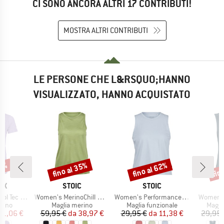
CI SONO ANCORA ALTRI 17 CONTRIBUTI!
MOSTRA ALTRI CONTRIBUTI
LE PERSONE CHE L&RSQUO;HANNO
VISUALIZZATO, HANNO ACQUISTATO
27%
fino al 35%
fino al 62%
fin
Sconto
Sconto
Scon
IO
MARCHIO
MARCHIO
OX
STOIC
STOIC
Articolo
Articolo
Articolo
ean T-Shirt
Women's MerinoChill MMXX. Göteborg Tank
Women's PerformanceMerino BorgholmSt. Tank
Women's 
 prodotti
Gruppo di prodotti
Gruppo di prodotti
Grupp
rino
Maglia merino
Maglia funzionale
Magli
ezzo
ezzo ridotto
Prezzo
Prezzo ridotto
Prezzo
Prezzo ridotto
51,06 €
59,95 €
da
38,97 €
29,95 €
da
11,38 €
29,95 