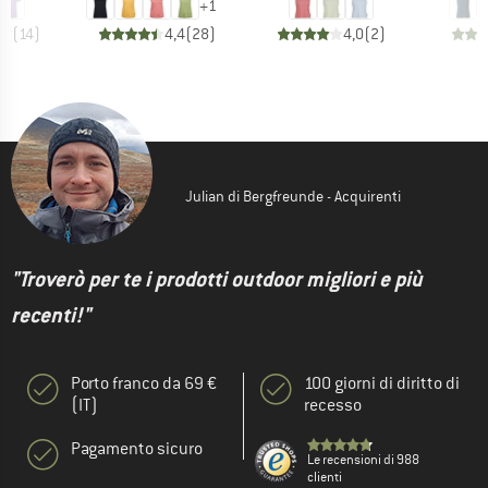
+
1
,8
(
14
)
4,4
(
28
)
4,0
(
2
)
Julian di Bergfreunde - Acquirenti
"Troverò per te i prodotti outdoor migliori e più
recenti!"
Porto franco da 69 €
100 giorni di diritto di
(IT)
recesso
Pagamento sicuro
Le recensioni di 988
clienti