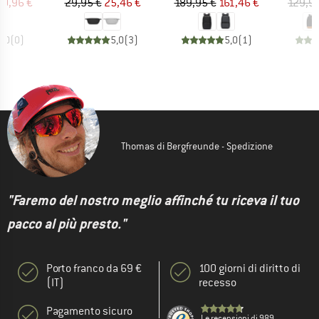
ezzo
ezzo ridotto
Prezzo
Prezzo ridotto
Prezzo
Prezzo ridotto
20,96 €
29,95 €
25,46 €
189,95 €
161,46 €
129,9
0,0
(
0
)
5,0
(
3
)
5,0
(
1
)
Thomas di Bergfreunde - Spedizione
"Faremo del nostro meglio affinché tu riceva il tuo
pacco al più presto."
Porto franco da 69 €
100 giorni di diritto di
(IT)
recesso
Pagamento sicuro
Le recensioni di 989