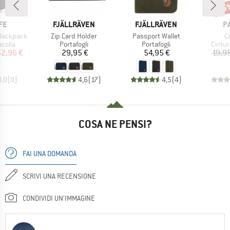
15
Scon
IO
MARCHIO
MARCHIO
M
FE
FJÄLLRÄVEN
FJÄLLRÄVEN
P
Articolo
Articolo
Ar
 Backpack
Zip Card Holder
Passport Wallet
C
prodotti
Gruppo di prodotti
Gruppo di prodotti
Gruppo
acolla
Portafogli
Portafogli
Cintur
ezzo
ezzo ridotto
Prezzo
Prezzo
52,96 €
29,95 €
54,95 €
19,9
0,0
(
0
)
4,6
(
17
)
4,5
(
4
)
COSA NE PENSI?
FAI UNA DOMANDA
SCRIVI UNA RECENSIONE
CONDIVIDI UN'IMMAGINE