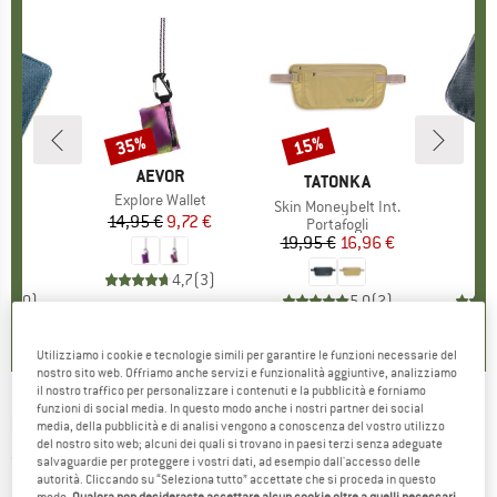
35%
15%
Sconto
Sconto
MARCHIO
AEVOR
HIO
ER
MARCHIO
TATONKA
M
D
Articolo
Explore Wallet
lo
t
Articolo
Skin Moneybelt Int.
Ar
Zi
14,95 €
Prezzo
Prezzo ridotto
9,72 €
di prodotti
gli
Gruppo di prodotti
Portafogli
G
Po
 €
ezzo
19,95 €
Prezzo
Prezzo ridotto
16,96 €
2
4,7
(
3
)
0,0
(
0
)
5,0
(
2
)
Utilizziamo i cookie e tecnologie simili per garantire le funzioni necessarie del
nostro sito web. Offriamo anche servizi e funzionalità aggiuntive, analizziamo
il nostro traffico per personalizzare i contenuti e la pubblicità e forniamo
funzioni di social media. In questo modo anche i nostri partner dei social
PACSAFE
-
RFIDsafe Travel Wallet - Portafogli
media, della pubblicità e di analisi vengono a conoscenza del vostro utilizzo
del nostro sito web; alcuni dei quali si trovano in paesi terzi senza adeguate
(0)
salvaguardie per proteggere i vostri dati, ad esempio dall'accesso delle
autorità. Cliccando su “Seleziona tutto” accettate che si proceda in questo
modo.
Qualora non desideraste accettare alcun cookie oltre a quelli necessari