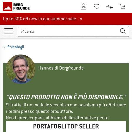
Al conto cliente
Al Ca
Alla lista promemo
Al confront
Up to 50% off now in our summer sale
Up to 50% off now in our summer sale »
Portafogli
Hannes di Bergfreunde
"QUESTO PRODOTTO NON È PIÙ DISPONIBILE."
Si tratta di un modello vecchio o non possiamo più effettuare
riordini presso questo produttore.
Non ti preoccupare, abbiamo delle alternative per te:
PORTAFOGLI TOP SELLER