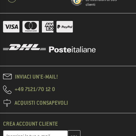
clienti
INVIACI UN'E-MAIL!
+49 7121/70 12 0
ACQUISTI CONSAPEVOLI
CREA ACCOUNT CLIENTE
Inserisci qui il tuo indirizzo e-mail e crea il tuo account cliente 
Indirizzo e-mail