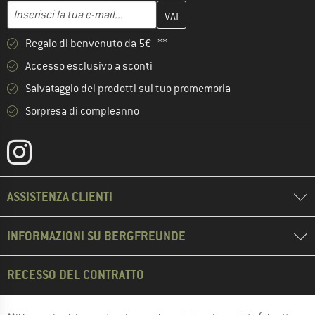
Inserisci qui il tuo indirizzo e-mail e crea il tuo account cliente 
Indirizzo e-mail
Regalo di benvenuto da 5€ **
Accesso esclusivo a sconti
Salvataggio dei prodotti sul tuo promemoria
Sorpresa di compleanno
ASSISTENZA CLIENTI
INFORMAZIONI SU BERGFREUNDE
RECESSO DEL CONTRATTO