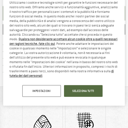
Utilizziamo i cookie e tecnologie simili per garantire le funzioni necessarie del
nostro sito web. Offriamo anche servizi e funzionalità aggiuntive, analizziamo
il nostro traffico per personalizzare i contenuti e la pubblicità e forniamo
ATTIVA LA NOTIFICA
funzioni di social media. In questo modo anche i nostri partner dei social
media, della pubblicità e di analisi vengono a conoscenza del vostro utilizzo
del nostro sito web; alcuni dei quali si trovano in paesi terzi senza adeguate
ANNOTA
CONFRONTA
salvaguardie per proteggere i vostri dati, ad esempio dall'accesso delle
autorità. Cliccando su “Seleziona tutto” accettate che si proceda in questo
modo.
Qualora non desideraste accettare alcun cookie oltre a quelli necessari
Qui trovi ulteriori informazioni sulle
Porto franco da 69 € (IT)
per ragioni tecniche, fate clic qui
. Potete anche adattare le impostazioni dei
cookie in qualsiasi momento nelle “Impostazioni” e selezionare le singole
Vai alla politica di recesso qui 
100 giorni di diritto di recesso
categorie. La vostra autorizzazione è volontaria, non è necessaria ai fini
> 4.000.000 clienti soddisfatti
dell'utilizzo del presente sito web e può essere revocata in qualunque
momento nelle "Impostazioni dei cookie" nell'area in basso del nostro sito web
Tutti gli articoli in magazzino
o rifiutata fin dall'inizio. Ulteriori informazioni in proposito, compresi i rischi di
Trovi tutte le informazioni q
Tutela consumatori Trusted Shops
trasferimenti a paesi terzi, sono disponibili nella nostra informativa sulla
di
tutela dei dati personali
.
IMPOSTAZIONI
SELEZIONA TUTTI
IN BREVE