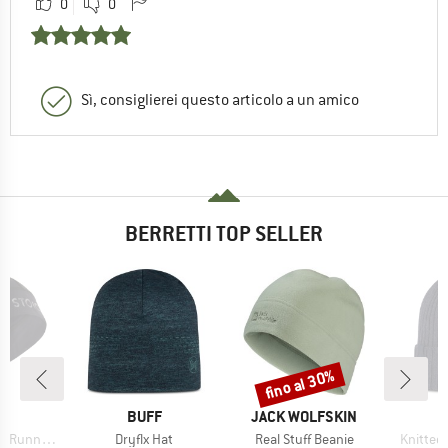
0
0
Sì, consiglierei questo articolo a un amico
BERRETTI TOP SELLER
fino al 30%
Sconto
HIO
MARCHIO
MARCHIO
C
BUFF
JACK WOLFSKIN
Articolo
Articolo
Articolo
unning Hat
Dryflx Hat
Real Stuff Beanie
Knitted