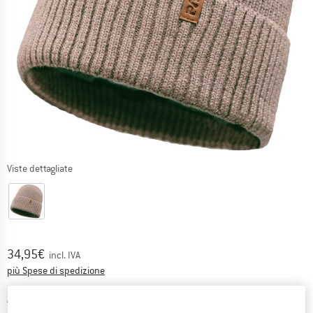
Viste dettagliate
Prezzo:
34,95
€
incl. IVA
Informazioni sui costi di spedizione. Si apre in una
più Spese di spedizione
Il link si apre in una casella inf
Articolo purtroppo attualmente esaurito