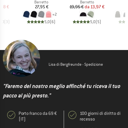
 di prodotti
Gruppo di prodotti
Gruppo di prodotti
G
to
Berretto
Berretto
B
ezzo
ezzo ridotto
Prezzo
Prezzo
Prezzo ridotto
,98 €
27,95 €
19,95 €
da
13,97 €
4
+
2
4,0
(
3
)
5,0
(
6
)
5,0
(
5
)
Lisa di Bergfreunde - Spedizione
"Faremo del nostro meglio affinché tu riceva il tuo
pacco al più presto."
Porto franco da 69 €
100 giorni di diritto di
(IT)
recesso