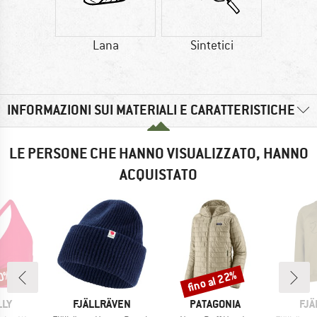
Lana
Sintetici
INFORMAZIONI SUI MATERIALI E CARATTERISTICHE
LE PERSONE CHE HANNO VISUALIZZATO, HANNO
ACQUISTATO
40%
fino al 22%
Sconto
IO
MARCHIO
MARCHIO
MAR
LLY
FJÄLLRÄVEN
PATAGONIA
FJÄ