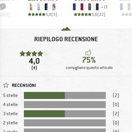
+
13
0,0
(
0
)
5,0
(
3
)
5,0
(
22
)
RIEPILOGO RECENSIONE
75%
4,0
(4)
consigliano questo articolo
RECENSIONI
5 stelle
(2)
4 stelle
(0)
3 stelle
(2)
2 stelle
(0)
1 stella
(0)