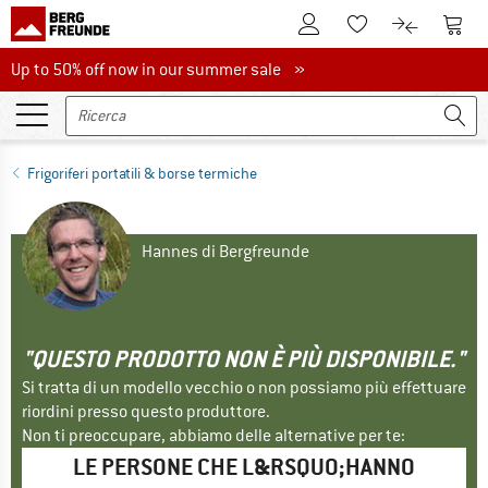
Al conto cliente
Al Ca
Alla lista promemo
Al confront
Up to 50% off now in our summer sale
Up to 50% off now in our summer sale »
Frigoriferi portatili & borse termiche
Hannes di Bergfreunde
"QUESTO PRODOTTO NON È PIÙ DISPONIBILE."
Si tratta di un modello vecchio o non possiamo più effettuare
riordini presso questo produttore.
Non ti preoccupare, abbiamo delle alternative per te:
LE PERSONE CHE L&RSQUO;HANNO