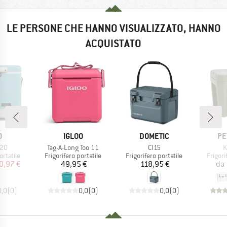
LE PERSONE CHE HANNO VISUALIZZATO, HANNO
ACQUISTATO
HIO
MARCHIO
MARCHIO
MA
O
IGLOO
DOMETIC
PE
Articolo
Articolo
A
 20
Tag-A-Long Too 11
CI15
K
odotti
Gruppo di prodotti
Gruppo di prodotti
Gruppo
ortatile
Frigorifero portatile
Frigorifero portatile
Frigori
ezzo
ezzo ridotto
Prezzo
Prezzo
0,97 €
49,95 €
118,95 €
da
0,0
(
0
)
0,0
(
0
)
0,0
(
0
)