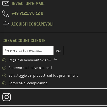
INVIACI UN'E-MAIL!
+49 7121/70 12 0
ACQUISTI CONSAPEVOLI
CREA ACCOUNT CLIENTE
Inserisci qui il tuo indirizzo e-mail e crea il tuo account cliente 
Indirizzo e-mail
Regalo di benvenuto da 5€ **
Accesso esclusivo a sconti
Salvataggio dei prodotti sul tuo promemoria
Sorpresa di compleanno