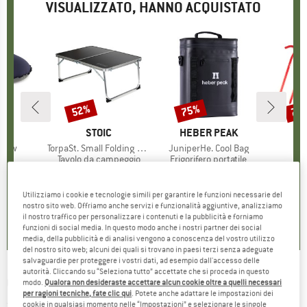
VISUALIZZATO, HANNO ACQUISTATO
52%
75%
72
Sconto
Sconto
Scon
HIO
C
MARCHIO
STOIC
MARCHIO
HEBER PEAK
illow
Articolo
TorpaSt. Small Folding Table
Articolo
JuniperHe. Cool Bag
Ar
AL
 di prodotti
i
Gruppo di prodotti
Tavolo da campeggio
Gruppo di prodotti
Frigorifero portatile
Gr
P
ezzo
ezzo ridotto
,49 €
39,95 €
Prezzo
Prezzo ridotto
19,18 €
149,95 €
Prezzo
Prezzo ridotto
37,49 €
9,9
Utilizziamo i cookie e tecnologie simili per garantire le funzioni necessarie del
0,0
(
0
)
4,1
(
17
)
5,0
(
3
)
nostro sito web. Offriamo anche servizi e funzionalità aggiuntive, analizziamo
il nostro traffico per personalizzare i contenuti e la pubblicità e forniamo
funzioni di social media. In questo modo anche i nostri partner dei social
media, della pubblicità e di analisi vengono a conoscenza del vostro utilizzo
del nostro sito web; alcuni dei quali si trovano in paesi terzi senza adeguate
salvaguardie per proteggere i vostri dati, ad esempio dall'accesso delle
autorità. Cliccando su “Seleziona tutto” accettate che si proceda in questo
OUTWELL
-
Fulmar 30 - Frigorifero portatile
modo.
Qualora non desideraste accettare alcun cookie oltre a quelli necessari
per ragioni tecniche, fate clic qui
. Potete anche adattare le impostazioni dei
(0)
cookie in qualsiasi momento nelle “Impostazioni” e selezionare le singole