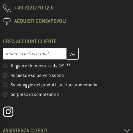
+49 7121/70 12 0
ACQUISTI CONSAPEVOLI
CREA ACCOUNT CLIENTE
Inserisci qui il tuo indirizzo e-mail e crea il tuo account cliente 
Indirizzo e-mail
Regalo di benvenuto da 5€ **
Accesso esclusivo a sconti
Salvataggio dei prodotti sul tuo promemoria
Sorpresa di compleanno
ASSISTENZA CLIENTI