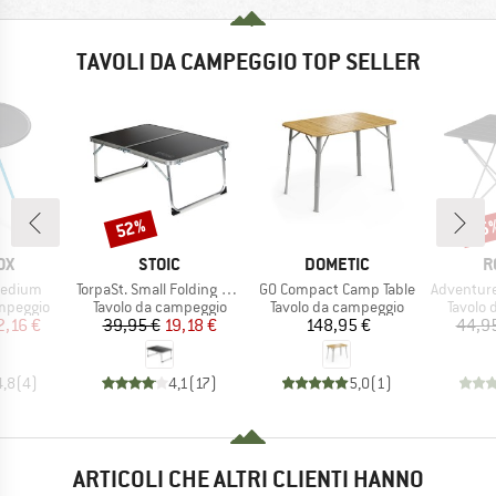
TAVOLI DA CAMPEGGIO TOP SELLER
52%
15
Sconto
Scon
IO
MARCHIO
MARCHIO
M
OX
STOIC
DOMETIC
R
Articolo
Articolo
Articolo
Medium
TorpaSt. Small Folding Table
GO Compact Camp Table
Adventure A
odotti
Gruppo di prodotti
Gruppo di prodotti
Gruppo 
mpeggio
Tavolo da campeggio
Tavolo da campeggio
Tavolo
ezzo
ezzo ridotto
Prezzo
Prezzo ridotto
Prezzo
2,16 €
39,95 €
19,18 €
148,95 €
44,9
4,8
(
4
)
4,1
(
17
)
5,0
(
1
)
ARTICOLI CHE ALTRI CLIENTI HANNO