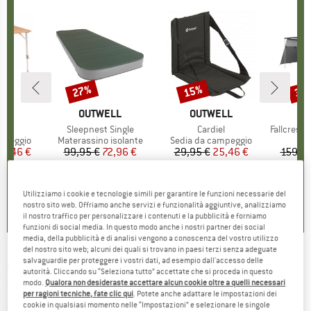
27%
15%
35
Sconto
Sconto
Scon
IO
LL
MARCHIO
OUTWELL
MARCHIO
OUTWELL
M
O
o
 L
Articolo
Sleepnest Single
Articolo
Cardiel
Articolo
Fallcrest S
odotti
mpeggio
Gruppo di prodotti
Materassino isolante
Gruppo di prodotti
Sedia da campeggio
ezzo
ezzo ridotto
44,46 €
99,95 €
Prezzo
Prezzo ridotto
72,96 €
29,95 €
Prezzo
Prezzo ridotto
25,46 €
159,95
5,0
(
2
)
0,0
(
0
)
4,5
(
2
)
Utilizziamo i cookie e tecnologie simili per garantire le funzioni necessarie del
nostro sito web. Offriamo anche servizi e funzionalità aggiuntive, analizziamo
il nostro traffico per personalizzare i contenuti e la pubblicità e forniamo
funzioni di social media. In questo modo anche i nostri partner dei social
media, della pubblicità e di analisi vengono a conoscenza del vostro utilizzo
del nostro sito web; alcuni dei quali si trovano in paesi terzi senza adeguate
salvaguardie per proteggere i vostri dati, ad esempio dall'accesso delle
OUTWELL
-
Canmore M - Tavolo da
autorità. Cliccando su “Seleziona tutto” accettate che si proceda in questo
modo.
Qualora non desideraste accettare alcun cookie oltre a quelli necessari
campeggio
per ragioni tecniche, fate clic qui
. Potete anche adattare le impostazioni dei
cookie in qualsiasi momento nelle “Impostazioni” e selezionare le singole
(0)