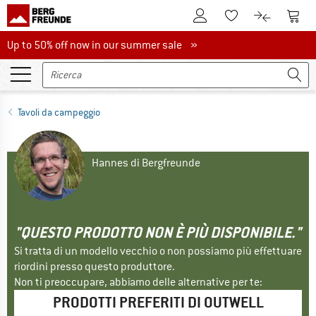
Al conto cliente
Al Ca
Alla lista promemo
Al confront
Up to 50% off now in our summer sale
Up to 50% off now in our summer sale »
Tavoli da campeggio
Hannes di Bergfreunde
"QUESTO PRODOTTO NON È PIÙ DISPONIBILE."
Si tratta di un modello vecchio o non possiamo più effettuare
riordini presso questo produttore.
Non ti preoccupare, abbiamo delle alternative per te:
PRODOTTI PREFERITI DI OUTWELL