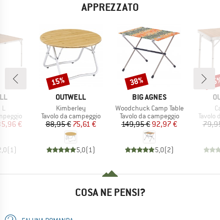
APPREZZATO
15%
38%
15
Sconto
Sconto
Scon
IO
MARCHIO
MARCHIO
M
LL
OUTWELL
BIG AGNES
O
Articolo
Articolo
Ar
 L
Kimberley
Woodchuck Camp Table
C
odotti
Gruppo di prodotti
Gruppo di prodotti
Gruppo 
mpeggio
Tavolo da campeggio
Tavolo da campeggio
Tavolo
ezzo
ezzo ridotto
Prezzo
Prezzo ridotto
Prezzo
Prezzo ridotto
35,96 €
88,95 €
75,61 €
149,95 €
92,97 €
79,9
2,0
(
1
)
5,0
(
1
)
5,0
(
2
)
COSA NE PENSI?