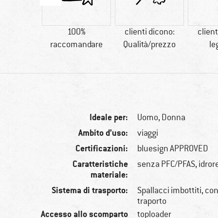
90 g
100%
clienti dicono:
client
raccomandare
Qualità/prezzo
le
Ideale per:
Uomo,
Donna
Ambito d’uso:
viaggi
Certificazioni:
bluesign APPROVED
Caratteristiche
senza PFC/PFAS, idror
materiale:
Sistema di trasporto:
Spallacci imbottiti, co
traporto
Accesso allo scomparto
toploader