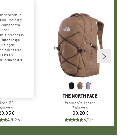
anche servizi e
iamo funzioni di
o a conoscenza
ie per
che si proceda in
 fate clic qui
.
le singole
eb e può essere
utata fin
ili nella nostra
+
4
RCHIO
LLRÄVEN
MARCHIO
THE NORTH FACE
ticolo
även 28
Articolo
Women's Jester
ruppo di prodotti
ainetto
Gruppo di prodotti
Zainetto
29,95 €
Prezzo
90,20 €
Prezzo
4,9
(
25
)
5,0
(
2
)