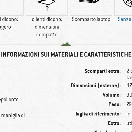
i dicono:
clienti dicono:
Scomparto laptop
Senza
ggero
dimensioni
compatte
INFORMAZIONI SUI MATERIALI E CARATTERISTICHE
Scomparti extra:
2 
ta
Dimensioni (esterne):
47
Volume:
30
epellente
Peso:
79
Taglia di riferimento:
in
n maniglia di
Extra:
ut