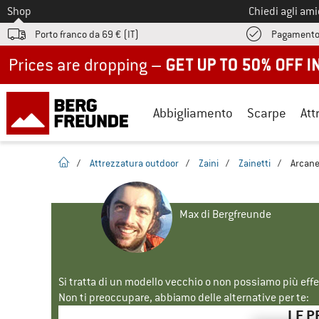
Allo
Shop
Chiedi agli am
Porto franco da 69 € (IT)
Pagamento
Up to 50% off now in our summer sale
Abbigliamento
Scarpe
Att
pagina iniziale
/
Attrezzatura outdoor
/
Zaini
/
Zainetti
/
Arcane
Max di Bergfreunde
Si tratta di un modello vecchio o non possiamo più eff
Non ti preoccupare, abbiamo delle alternative per te:
LE P