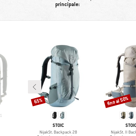
principale:
fino al 50%
65%
Sconto
Sconto
1
MARCHIO
MARC
STOIC
STOI
Articolo
Articolo
NijakSt. Backpack 28
NijakSt. II Ba