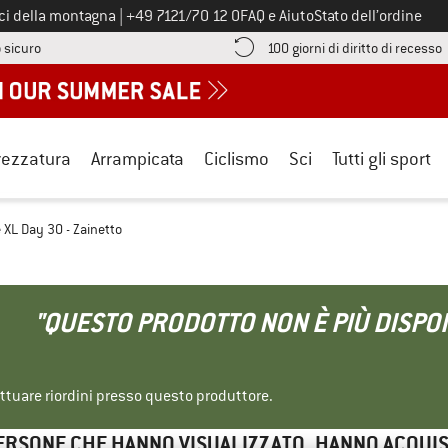
Chiamaci al numero
ici della montagna
|
+49 7121/70 12 0
FAQ e Aiuto
Stato dell’ordine
Qui trovi le informazioni di pagamento! Si apre in una casella informa
V
 sicuro
100 giorni di diritto di recesso
rezzatura
Arrampicata
Ciclismo
Sci
Tutti gli sport
 XL Day 30 - Zainetto
"QUESTO PRODOTTO NON È PIÙ DISPON
ettuare riordini presso questo produttore.
ERSONE CHE HANNO VISUALIZZATO, HANNO ACQUI