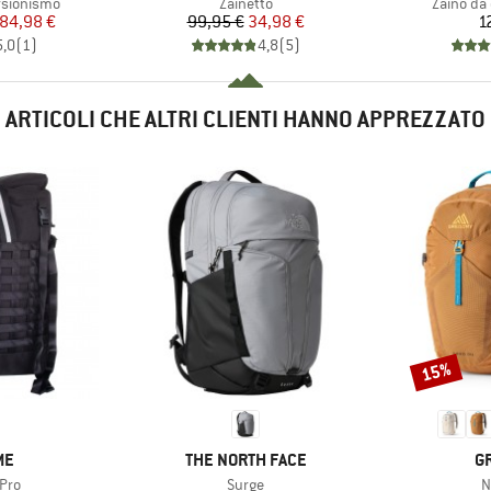
otti
Gruppo di prodotti
Gruppo di
rsionismo
Zainetto
Zaino da
ezzo
ezzo ridotto
Prezzo
Prezzo ridotto
84,98 €
99,95 €
34,98 €
1
5,0
(
1
)
4,8
(
5
)
ARTICOLI CHE ALTRI CLIENTI HANNO APPREZZATO
15%
Sconto
IO
MARCHIO
M
ME
THE NORTH FACE
G
Articolo
A
Pro
Surge
N