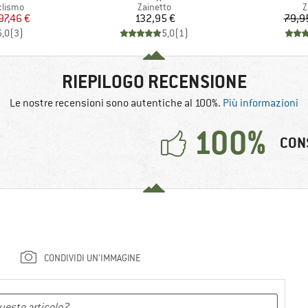
rodotti
Gruppo di prodotti
G
clismo
Zainetto
Z
ezzo
ezzo ridotto
Prezzo
97,46 €
132,95 €
79,9
5,0
(
3
)
5,0
(
1
)
RIEPILOGO RECENSIONE
Le nostre recensioni sono autentiche al 100%.
Più informazioni
100%
CON
CONDIVIDI UN'IMMAGINE