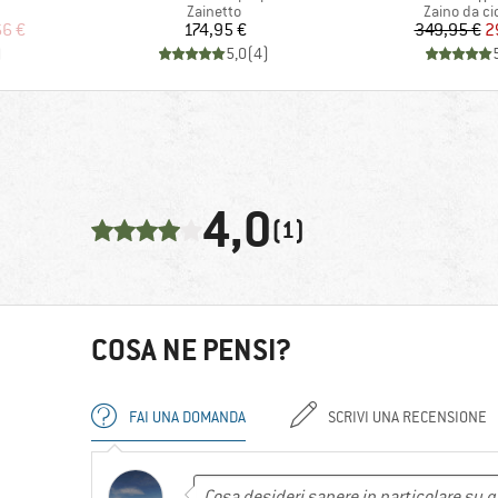
odotti
Gruppo di prodotti
Gruppo di p
Zainetto
Zaino da ci
ridotto
Prezzo
Pr
Pr
66 €
174,95 €
349,95 €
2
)
5,0
(
4
)
4,0
(1)
COSA NE PENSI?
FAI UNA DOMANDA
SCRIVI UNA RECENSIONE