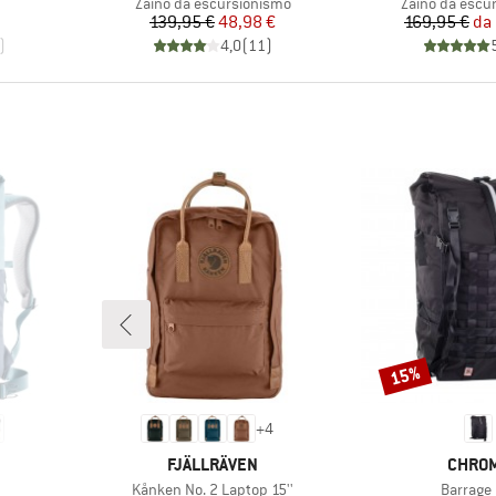
odotti
Gruppo di prodotti
Gruppo di prod
Zaino da escursionismo
Zaino da escu
Prezzo
Prezzo ridotto
Pr
Pr
139,95 €
48,98 €
169,95 €
da
)
4,0
(
11
)
15%
Sconto
+
4
MARCHIO
MARCH
FJÄLLRÄVEN
CHRO
Articolo
Articolo
Kånken No. 2 Laptop 15''
Barrage 