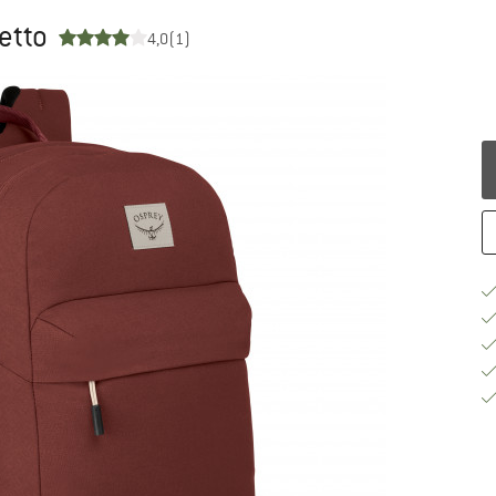
etto
4,0
(1)