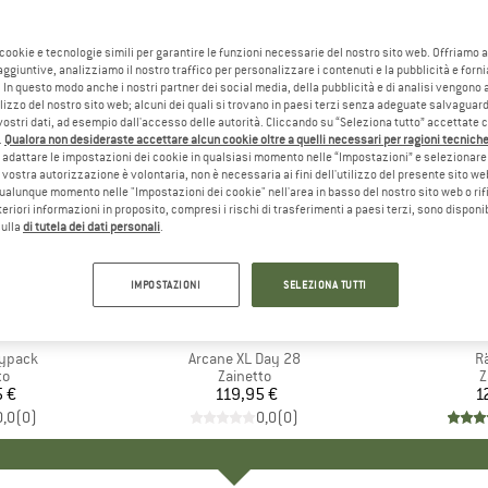
 cookie e tecnologie simili per garantire le funzioni necessarie del nostro sito web. Offriamo 
aggiuntive, analizziamo il nostro traffico per personalizzare i contenuti e la pubblicità e forn
 In questo modo anche i nostri partner dei social media, della pubblicità e di analisi vengon
ilizzo del nostro sito web; alcuni dei quali si trovano in paesi terzi senza adeguate salvaguard
vostri dati, ad esempio dall'accesso delle autorità. Cliccando su “Seleziona tutto” accettate 
.
Qualora non desideraste accettare alcun cookie oltre a quelli necessari per ragioni tecniche,
adattare le impostazioni dei cookie in qualsiasi momento nelle “Impostazioni” e selezionare 
 vostra autorizzazione è volontaria, non è necessaria ai fini dell'utilizzo del presente sito w
ualunque momento nelle "Impostazioni dei cookie" nell'area in basso del nostro sito web o rifi
lteriori informazioni in proposito, compresi i rischi di trasferimenti a paesi terzi, sono disponib
sulla
di tutela dei dati personali
.
IMPOSTAZIONI
SELEZIONA TUTTI
IO
XI
MARCHIO
OSPREY
MA
FJÄ
aypack
Articolo
Arcane XL Day 28
Ar
R
 di prodotti
to
Gruppo di prodotti
Zainetto
G
Z
5 €
ezzo
119,95 €
Prezzo
1
0,0
(
0
)
0,0
(
0
)