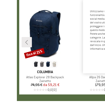
Utilizziamo i
funzionalità 
social media.
del vostro ut
proteggere i 
questo modo
Potete anche 
categorie. La
revocata in q
dall'inizio. U
informativa 
fino al 21%
Sconto
MARCHIO
COLUMBIA
MARCH
COTOPA
Articolo
Atlas Explorer 28 Backpack
Articolo
Allpa 26 D
Gruppo di prodotti
Zainetto
Gruppo
Zainet
74,95 €
da
Prezzo
Prezzo ridotto
59,21 €
179,9
Pr
0,0
(
0
)