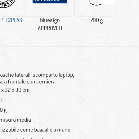
 PFC/PFAS
bluesign
790 g
APPROVED
racc
tasche laterali, scomparto laptop,
sca frontale con cerniera
 x 32 x 30 cm
 l
0 g
 misura media
ilizzabile come bagaglio a mano