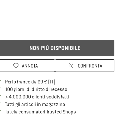
NON PIÙ DISPONIBILE
ANNOTA
CONFRONTA
Qui trovi ulteriori informazioni sulle spe
Porto franco da 69 € (IT)
Vai alla politica di recesso qui Si a
100 giorni di diritto di recesso
> 4.000.000 clienti soddisfatti
Tutti gli articoli in magazzino
Trovi tutte le informazioni qui!
Tutela consumatori Trusted Shops