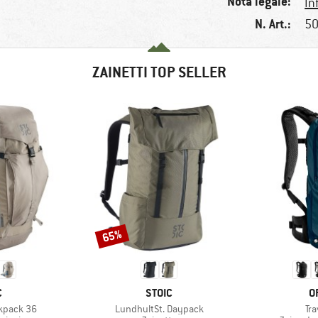
Nota legale:
In
N. Art.:
50
ZAINETTI TOP SELLER
65%
Sconto
HIO
MARCHIO
M
C
STOIC
O
Articolo
Art
ckpack 36
LundhultSt. Daypack
Tr