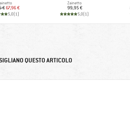
ruppo di prodotti
Gruppo di prodotti
ainetto
Zainetto
Prezzo
Prezzo ridotto
Prezzo
5 €
67,96 €
99,95 €
5,0
(
1
)
5,0
(
1
)
SIGLIANO QUESTO ARTICOLO