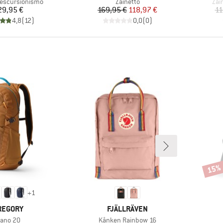
 prodotti
Gruppo di prodotti
Gru
 escursionismo
Zainetto
Zai
Prezzo
Prezzo
Prezzo ridotto
29,95 €
169,95 €
118,97 €
11
4,8
(
12
)
0,0
(
0
)
15%
Scont
+
1
ARCHIO
MARCHIO
REGORY
FJÄLLRÄVEN
rticolo
Articolo
ano 20
Kånken Rainbow 16