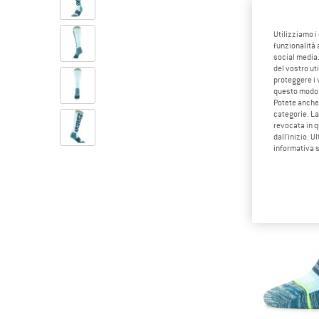
Utilizziamo i
funzionalità 
social media.
del vostro ut
proteggere i 
questo modo
Potete anche 
categorie. La
revocata in q
dall'inizio. U
informativa 