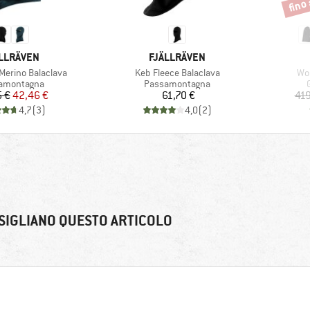
fino
CHIO
MARCHIO
LLRÄVEN
FJÄLLRÄVEN
Articolo
Art
Merino Balaclava
Keb Fleece Balaclava
Wom
o di prodotti
Gruppo di prodotti
G
amontagna
Passamontagna
Prezzo
Prezzo ridotto
Prezzo
 €
42,46 €
61,70 €
419
4,7
(
3
)
4,0
(
2
)
SIGLIANO QUESTO ARTICOLO