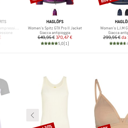
MARCHIO
MARCH
RTS
HAGLÖFS
HAGLÖ
Articolo
Articolo
sion Socks
Women's Spitz GTX Pro II Jacket
Women's L.I.M GT
Gruppo di prodotti
Gruppo di p
essione
Giacca antipioggia
Giacca anti
ridotto
Prezzo
Prezzo ridotto
Pr
Pr
€
649,95 €
370,47 €
299,95 €
da
)
5,0
(
1
)
Sconto
Sconto