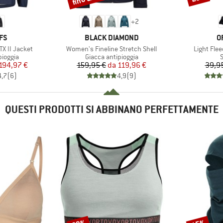
+
2
IO
MARCHIO
M
FS
BLACK DIAMOND
O
Articolo
Articolo
X II Jacket
Women's Fineline Stretch Shell
Light Fle
rodotti
Gruppo di prodotti
G
pioggia
Giacca antipioggia
ezzo
ezzo ridotto
Prezzo
Prezzo ridotto
194,97 €
159,95 €
da
119,96 €
39,9
4,7
(
6
)
4,9
(
9
)
QUESTI PRODOTTI SI ABBINANO PERFETTAMENTE
Sconto
Sconto