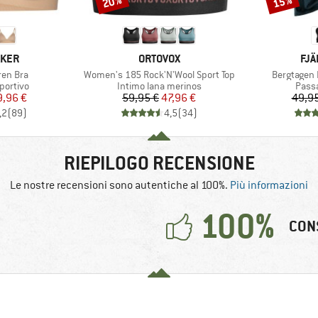
20%
15%
O
MARCHIO
MAR
AKER
ORTOVOX
FJÄ
Articolo
Articolo
ren Bra
Women's 185 Rock'N'Wool Sport Top
Bergtagen 
odotti
Gruppo di prodotti
Grupp
portivo
Intimo lana merinos
Pass
ezzo
ezzo ridotto
Prezzo
Prezzo ridotto
9,96 €
59,95 €
47,96 €
49,95
,2
(
89
)
4,5
(
34
)
RIEPILOGO RECENSIONE
Le nostre recensioni sono autentiche al 100%.
Più informazioni
100%
CON