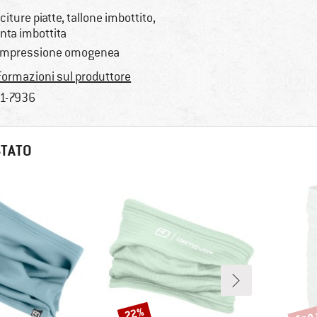
citure piatte, tallone imbottito,
nta imbottita
mpressione omogenea
formazioni sul produttore
1-7936
STATO
fino
22%
Sconto
Scont