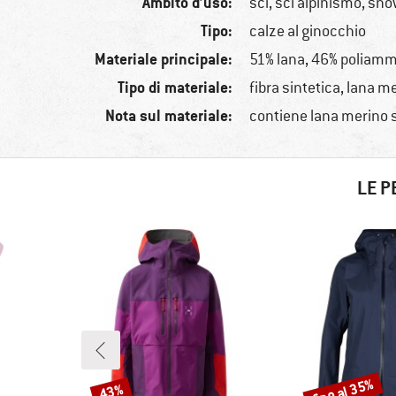
Ambito d’uso:
sci, sci alpinismo, sn
Tipo:
calze al ginocchio
Materiale principale:
51% lana, 46% poliamm
Tipo di materiale:
fibra sintetica, lana m
Nota sul materiale:
contiene lana merino
LE P
fino al 35%
43%
Sconto
Sconto