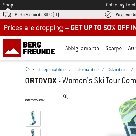
Allo
Shop
Chiedi agli am
Porto franco da 69 € (IT)
Pagamento
Up to 50% off now in our summer sale
Abbigliamento
Scarpe
Att
pagina iniziale
/
Scarpe outdoor
/
Calze outdoor
/
Calze da sci
/
ORTOVOX
-
Women's Ski Tour Comp