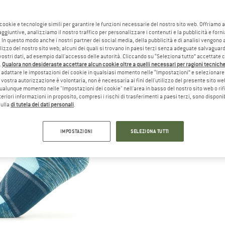
 cookie e tecnologie simili per garantire le funzioni necessarie del nostro sito web. Offriamo 
aggiuntive, analizziamo il nostro traffico per personalizzare i contenuti e la pubblicità e forn
 In questo modo anche i nostri partner dei social media, della pubblicità e di analisi vengon
ilizzo del nostro sito web; alcuni dei quali si trovano in paesi terzi senza adeguate salvaguard
vostri dati, ad esempio dall'accesso delle autorità. Cliccando su “Seleziona tutto” accettate 
.
Qualora non desideraste accettare alcun cookie oltre a quelli necessari per ragioni tecniche,
adattare le impostazioni dei cookie in qualsiasi momento nelle “Impostazioni” e selezionare 
 vostra autorizzazione è volontaria, non è necessaria ai fini dell'utilizzo del presente sito w
ualunque momento nelle "Impostazioni dei cookie" nell'area in basso del nostro sito web o rifi
lteriori informazioni in proposito, compresi i rischi di trasferimenti a paesi terzi, sono disponib
sulla
di tutela dei dati personali
.
IMPOSTAZIONI
SELEZIONA TUTTI