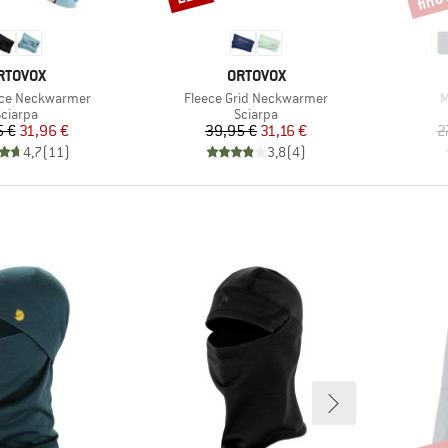
ARCHIO
MARCHIO
RTOVOX
ORTOVOX
Articolo
A
ece Neckwarmer
Fleece Grid Neckwarmer
M
ruppo di prodotti
Gruppo di prodotti
Sciarpa
Sciarpa
Prezzo
Prezzo ridotto
Prezzo
Prezzo ridotto
5 €
31,96 €
39,95 €
31,16 €
2
4,7
(
11
)
3,8
(
4
)
Scont