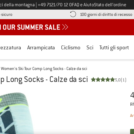
Chiamaci al numero
ici della montagna
|
+49 7121/70 12 0
FAQ e Aiuto
Stato dell’ordine
Qui trovi le informazioni di pagamento! Si apre in una casella informa
V
 sicuro
100 giorni di diritto di recesso
rezzatura
Arrampicata
Ciclismo
Sci
Tutti gli sport
Women's Ski Tour Comp Long Socks - Calze da sci
 Long Socks - Calze da sci
5,0
(1)
4
Pr
pi
Ar