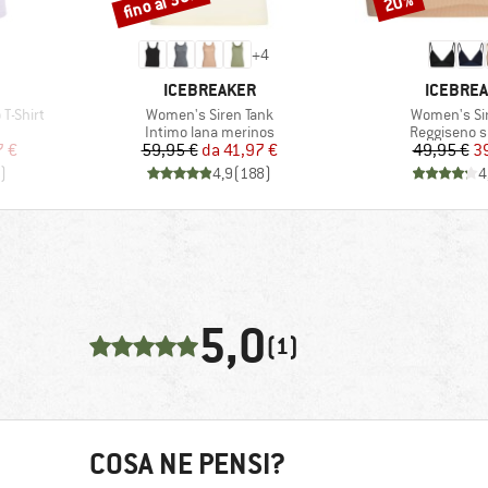
fino al 30%
20%
+
4
MARCHIO
MARCHI
ICEBREAKER
ICEBRE
Articolo
Articolo
T-Shirt
Women's Siren Tank
Women's Si
otti
Gruppo di prodotti
Gruppo di pr
Intimo lana merinos
Reggiseno s
ridotto
Prezzo
Prezzo ridotto
Pr
Pr
7 €
59,95 €
da
41,97 €
49,95 €
3
)
4,9
(
188
)
4
5,0
(1)
COSA NE PENSI?