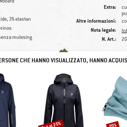
owboard
Extra:
cu
pu
ide, 3% elastan
Altre informazioni:
co
erinos
Nota legale:
In
 senza mulesing
N. Art.:
20
ERSONE CHE HANNO VISUALIZZATO, HANNO ACQUI
fino al 25%
20%
Sconto
Sconto