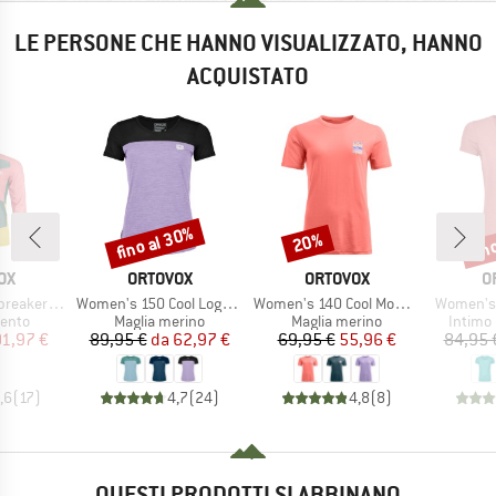
LE PERSONE CHE HANNO VISUALIZZATO, HANNO
ACQUISTATO
fino al 30%
fin
20%
Sconto
Sconto
Scon
IO
MARCHIO
MARCHIO
M
OX
ORTOVOX
ORTOVOX
O
Articolo
Articolo
Articolo
er Jacket
Women's 150 Cool Logo T-Shirt
Women's 140 Cool Mountain Gradient T-Shirt
Women's 
 prodotti
Gruppo di prodotti
Gruppo di prodotti
Gruppo 
vento
Maglia merino
Maglia merino
Intimo
ezzo
ezzo ridotto
Prezzo
Prezzo ridotto
Prezzo
Prezzo ridotto
01,97 €
89,95 €
da
62,97 €
69,95 €
55,96 €
84,95 
,6
(
17
)
4,7
(
24
)
4,8
(
8
)
QUESTI PRODOTTI SI ABBINANO