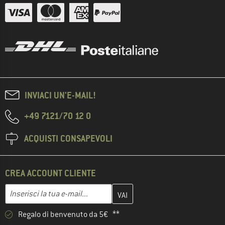
INVIACI UN'E-MAIL!
+49 7121/70 12 0
ACQUISTI CONSAPEVOLI
CREA ACCOUNT CLIENTE
Inserisci qui il tuo indirizzo e-mail e crea il tuo account cliente 
Indirizzo e-mail
Regalo di benvenuto da 5€ **