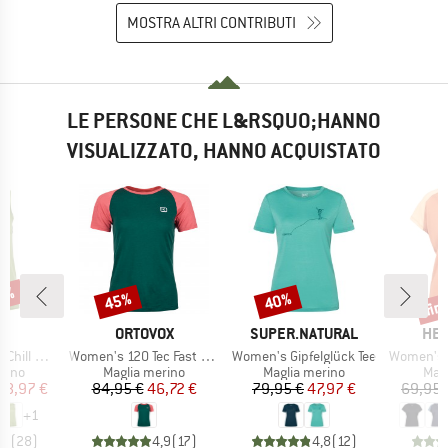
MOSTRA ALTRI CONTRIBUTI
LE PERSONE CHE L&RSQUO;HANNO
VISUALIZZATO, HANNO ACQUISTATO
35%
fin
45%
40%
Sconto
Sconto
Scon
HIO
MARCHIO
MARCHIO
MAR
C
ORTOVOX
SUPER.NATURAL
HEB
Articolo
Articolo
Articolo
teborg Tank
Women's 120 Tec Fast Mountain T-Shirt
Women's Gipfelglück Tee
Women's MerinoCool1
 prodotti
Gruppo di prodotti
Gruppo di prodotti
Grup
rino
Maglia merino
Maglia merino
Mag
ezzo
ezzo ridotto
Prezzo
Prezzo ridotto
Prezzo
Prezzo ridotto
38,97 €
84,95 €
46,72 €
79,95 €
47,97 €
69,95 
+
1
,4
(
28
)
4,9
(
17
)
4,8
(
12
)