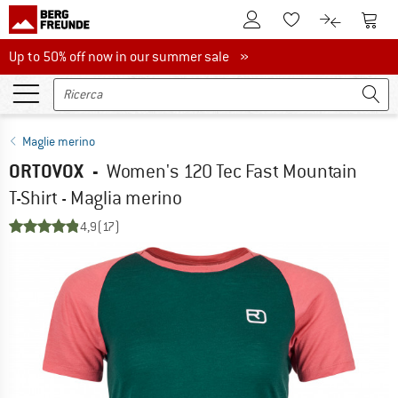
Al conto cliente
Al Ca
Alla lista promemo
Al confront
Up to 50% off now in our summer sale
Up to 50% off now in our summer sale »
Maglie merino
ORTOVOX
-
Women's 120 Tec Fast Mountain
T-Shirt - Maglia merino
4,9
(17)