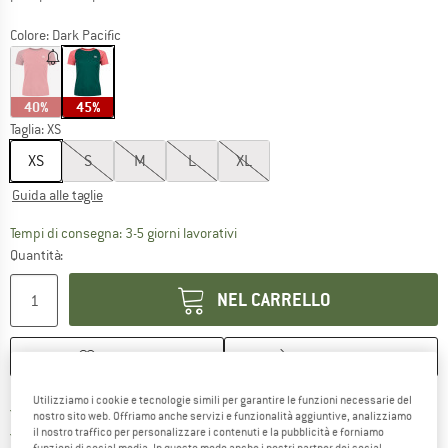
Colore:
Dark Pacific
40%
45%
Taglia:
XS
XS
S
M
L
XL
Guida alle taglie
Il link si apre in una casella infor
Tempi di consegna: 3-5 giorni lavorativi
Quantità:
NEL CARRELLO
ANNOTA
CONFRONTA
Utilizziamo i cookie e tecnologie simili per garantire le funzioni necessarie del
Qui trovi ulteriori informazioni sulle
Porto franco da 69 € (IT)
nostro sito web. Offriamo anche servizi e funzionalità aggiuntive, analizziamo
Vai alla politica di recesso qui 
100 giorni di diritto di recesso
il nostro traffico per personalizzare i contenuti e la pubblicità e forniamo
funzioni di social media. In questo modo anche i nostri partner dei social