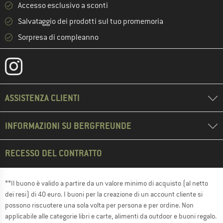
Accesso esclusivo a sconti
Salvataggio dei prodotti sul tuo promemoria
Sorpresa di compleanno
ASSISTENZA CLIENTI
INFORMAZIONI SU BERGFREUNDE
RECESSO DEL CONTRATTO
**Il buono è valido a partire da un valore minimo di acquisto (al netto
dei resi) di 40 euro. I buoni per la creazione di un account cliente si
possono riscuotere una sola volta per persona e per ordine. Non
applicabile alle categorie libri e carte, alimenti da outdoor e buoni regalo.