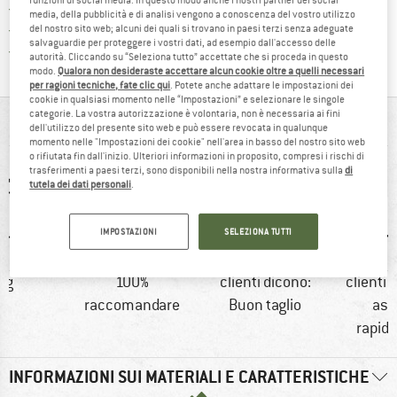
> 4.000.000 clienti soddisfatti
media, della pubblicità e di analisi vengono a conoscenza del vostro utilizzo
Tutti gli articoli in magazzino
del nostro sito web; alcuni dei quali si trovano in paesi terzi senza adeguate
salvaguardie per proteggere i vostri dati, ad esempio dall'accesso delle
Trovi tutte le informazioni q
Tutela consumatori Trusted Shops
autorità. Cliccando su “Seleziona tutto” accettate che si proceda in questo
modo.
Qualora non desideraste accettare alcun cookie oltre a quelli necessari
per ragioni tecniche, fate clic qui
. Potete anche adattare le impostazioni dei
cookie in qualsiasi momento nelle “Impostazioni” e selezionare le singole
categorie. La vostra autorizzazione è volontaria, non è necessaria ai fini
IN BREVE
dell'utilizzo del presente sito web e può essere revocata in qualunque
momento nelle "Impostazioni dei cookie" nell'area in basso del nostro sito web
o rifiutata fin dall'inizio. Ulteriori informazioni in proposito, compresi i rischi di
trasferimenti a paesi terzi, sono disponibili nella nostra informativa sulla
di
tutela dei dati personali
.
IMPOSTAZIONI
SELEZIONA TUTTI
 g
100%
clienti dicono:
clienti 
raccomandare
Buon taglio
asc
rapid
INFORMAZIONI SUI MATERIALI E CARATTERISTICHE