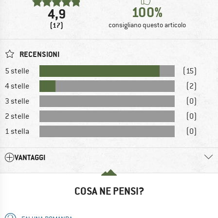
100%
4,9
(17)
consigliano questo articolo
RECENSIONI
5 stelle
(15)
4 stelle
(2)
3 stelle
(0)
2 stelle
(0)
1 stella
(0)
VANTAGGI
COSA NE PENSI?